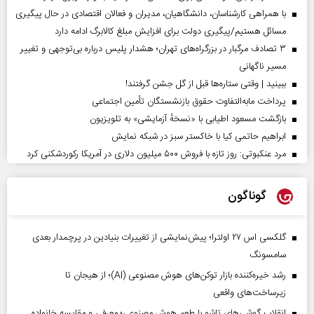
با همراهی کارشناسان، دانشگاهیان، مدیران و فعالان اقتصادی در حال پیگیری
مسائل هستیم/پیگیری دولت برای افزایش مبلغ کالابرگ ادامه دارد
۳ تصادف مرگبار در بزرگراه‌های تهران؛ هشدار پلیس درباره بی‌توجهی و تغییر
مسیر ناگهانی
ببینید | وقتی ستاره‌ها قبل از گل جشن گرفتند!
پرداخت مابه‌التفاوت حقوق بازنشستگان تأمین اجتماعی
بازگشت مسعود اطیابی با «نسخهٔ آزمایشی» به تلویزیون
ابراهیم حاتمی کیا با خاکستر سبز در شبکه نمایش
مرد عنکبوتی: روز تازه با فروش ۵۰۰ میلیون دلاری در آمریکا رکوردشکنی کرد
گوناگون
گلکسی اس ۲۷ اولترا؛ پیش‌نمایشی از تغییرات بنیادین در پرچمدار بعدی
سامسونگ
رشد خیره‌کننده بازار توکن‌های هوش مصنوعی (AI)؛ از هیجان تا
زیرساخت‌های واقعی
انقلاب گوشی‌های تاشو‌ با طعم هوش مصنوعی؛ معرفی و مقایسه خانواده