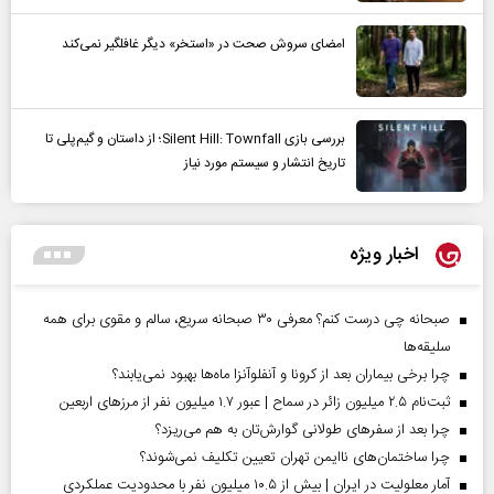
امضای سروش صحت در «استخر» دیگر غافلگیر نمی‌کند
بررسی بازی Silent Hill: Townfall؛ از داستان و گیم‌پلی تا
تاریخ انتشار و سیستم مورد نیاز
اخبار ویژه
صبحانه چی درست کنم؟ معرفی ۳۰ صبحانه سریع، سالم و مقوی برای همه
سلیقه‌ها
چرا برخی بیماران بعد از کرونا و آنفلوآنزا ماه‌ها بهبود نمی‌یابند؟
ثبت‌نام ۲.۵ میلیون زائر در سماح | عبور ۱.۷ میلیون نفر از مرز‌های اربعین
چرا بعد از سفرهای طولانی گوارش‌تان به هم می‌ریزد؟
چرا ساختمان‌های ناایمن تهران تعیین تکلیف نمی‌شوند؟
آمار معلولیت در ایران | بیش از ۱۰.۵ میلیون نفر با محدودیت عملکردی