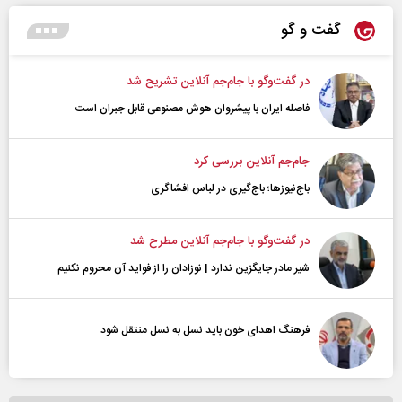
گفت و گو
در گفت‌و‌گو با جام‌جم آنلاین تشریح شد
فاصله ایران با پیشرو‌ان هوش مصنوعی قابل جبران است
جام‌جم آنلاین بررسی کرد
باج‌نیوزها؛ باج‌گیری در لباس افشاگری
در گفت‌و‌گو با جام‌جم آنلاین مطرح شد
شیر مادر جایگزین ندارد | نوزادان را از فواید آن محروم نکنیم
فرهنگ اهدای خون باید نسل به نسل منتقل شود