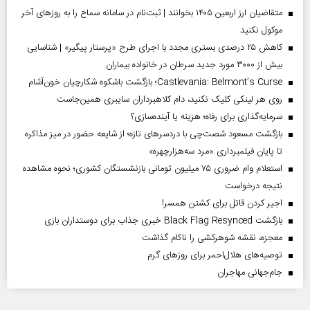
متقاضیان ارز اربعین ۱۴۰۵ بخوانند | ثبت‌نام در سامانه سماح را به روز‌های آخر
موکول نکنید
کاهش ۲۵ درصدی بستری مجدد با اجرای طرح «پرستار پیگیر» | شناسایی
بیش از ۳۰۰۰ مورد جدید سرطان در خانواده بیماران
Castlevania: Belmont’s Curse؛ بازگشت باشکوه شکارچیان خون‌آشام
روی هر لینکی کلیک نکنید، دام کلاهبرداران سایبری همین‌جاست
سرمایه‌گذاری برای رفاه؛ هزینه یا آینده‌سازی؟
بازگشت مسعود شصت‌چی با دردسر‌های تازه؛ از شایعه حضور در میز مذاکره
تا پایان فیلمبرداری «مرد سه‌هزارچهره»
استعلام وام ضروری ۷۵ میلیون تومانی بازنشستگان کشوری؛ نحوه مشاهده
نتیجه درخواست
اجیر کردن قاتل برای کشتن همسر!
بازگشت Black Flag Resynced خبری جذاب برای دوستداران بازی
معجزه، نقشه شوهرکشی را ناکام گذاشت
توصیه‌های هلال‌احمر برای روز‌های گرم
جام‌جهانی مهاجران