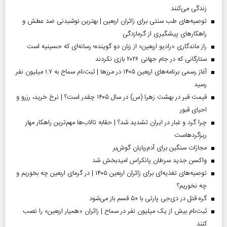
زندگی می‌کنند
توصیه‌های طب سنتی برای زائران اربعین | بهترین نوشیدنی ضد عطش و
راهکارهای پیشگیری از گرمازدگی
راز ماندگاری «رادیو اربعین» از زبان دو گوینده؛ رسانه‌ای که حسینیه است
ستارگانی که در جام جهانی ۲۰۲۶ بازی نکردند
آغاز رسمی برنامه‌های اربعین ۱۴۰۵ در مرز‌ها | ثبت‌نام سماح به ۱.۷ میلیون نفر
رسید
قیمت قبر در بهشت زهرا (س) در سال ۱۴۰۵ چقدر است؟ | نرخ خرید، رزرو و
احیای قبور
چرا گرد و غبار در ایران تشدید شد؟ | حقابه تالاب‌ها مهم‌ترین راهکار مهار
ریزگردهاست
مجازات سنگین برای آدم‌ربایان گوش‌بر
واکسن جدید سرطان پانکراس امیدبخش شد
توصیه‌های تغذیه‌ای برای زائران اربعین ۱۴۰۵ | در گرمای اربعین چه بخوریم و
چه نخوریم؟
گره قتل در دی‌جی پارتی با ۵۰ قسم باز می‌شود
ثبت‌نام بیش از یک میلیون نفر در سماح | زائران «همیار اربعین» را نصب
کنند