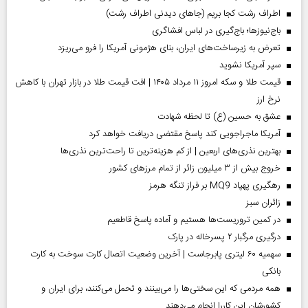
اطراف رشت کجا بریم (جاهای دیدنی اطراف رشت)
باج‌نیوزها؛ باج‌گیری در لباس افشاگری
تعرض به زیرساخت‌های ایران، بنای هژمونی آمریکا را فرو می‌ریزد
سپر آمریکا نشوید
قیمت طلا و سکه امروز ۱۱ مرداد ۱۴۰۵ | افت قیمت طلا در بازار تهران با کاهش
نرخ ارز
عشق به حسین (ع) تا لحظه شهادت
آمریکا ماجراجویی کند پاسخ مقتضی دریافت خواهد کرد
بهترین نذری‌های اربعین | از کم هزینه‌ترین تا راحت‌ترین نذری‌ها
خروج بیش از ۳ میلیون زائر از تمام مرز‌های کشور
رهگیری پهپاد MQ9 بر فراز تنگه هرمز
‌زائران سبز
در کمین تروریست‌ها هستیم و آماده پاسخ قاطعیم
درگیری مرگبار ۲ پسرخاله در پارک
سهمیه ۶۰ لیتری پابرجاست | آخرین وضعیت اتصال کارت سوخت به کارت
بانکی
همه مردمی که این سختی‌ها را می‌بینند و تحمل می‌کنند، برای ایران و
کشورشان این کاررا انجام می‌دهند