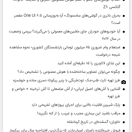
گلکسی Z۸
بحران باتری در گوشی‌های سامسونگ؛ آیا به‌روزرسانی One UI ۸.۵ مقصر
است؟
آیا خودروهای خودران جای ماشین‌های معمولی را می‌گیرند؟ بررسی وضعیت
در سال ۲۰۲۶
استعلام وام ضروری ۷۵ میلیون تومانی بازنشستگان کشوری؛ نحوه مشاهده
نتیجه درخواست
این غذای لاکچری را ۱۵ دقیقه‌ای آماده کنید
چگونه می‌توان تصاویر ساخته‌شده با هوش مصنوعی را تشخیص داد؟
طرز تهیه تارت فلپ‌جک توت‌فرنگی با پنیر ریکوتا؛ دسری ساده و خوشمزه
آشنایی با آش‌های اصیل ایرانی؛ از آش عباسعلی تا آش ترخینه + خواص و
طرز تهیه
پارک شیرین قابلیت‌ بالایی برای اجرای پروژهای تفریحی دارد
مراقب باشید این بیماری عجیب و غریب را از کنه نگیرید!
خاوران؛ گمشده‌ای در تاریخ کرمانشاه
فروش خیره‌کننده داستان اسباب‌بازی ۵؛ بزرگ‌ترین افتتاحیه سال برای پیکسار