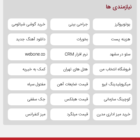
نیازمندی ها
یوتوبروکرز
جراحی بینی
خرید گوشی شیائومی
هزینه پست
بخورات
دانلود آهنگ جدید
سئو در مشهد
نرم افزار CRM
webone.co
فروشگاه انتخاب من
هتل های تهران
کمک به خیریه
میکروبلیدینگ ابرو
قیمت ضایعات آهن
مفتول سیاه
کوچینگ سازمانی
قیمت هبلکس
جک سقفی
خرید میز اداری مدرن
قیمت میلگرد
میز کنفرانس