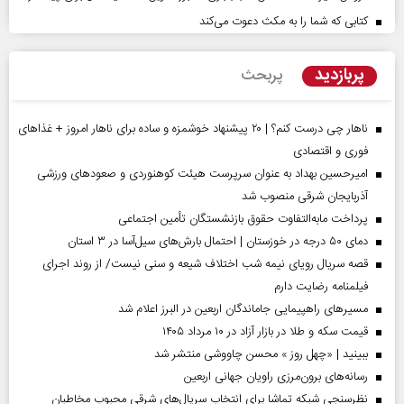
کتابی که شما را به مکث دعوت می‌کند
پربازدید
پربحث
ناهار چی درست کنم؟ | ۲۰ پیشنهاد خوشمزه و ساده برای ناهار امروز + غذاهای
فوری و اقتصادی
امیرحسین بهداد به عنوان سرپرست هیئت کوهنوردی و صعودهای ورزشی
آذربایجان شرقی منصوب شد
پرداخت مابه‌التفاوت حقوق بازنشستگان تأمین اجتماعی
دمای ۵۰ درجه در خوزستان | احتمال بارش‌های سیل‌آسا در ۳ استان
قصه سریال رویای نیمه شب اختلاف شیعه و سنی نیست/ از روند اجرای
فیلمنامه رضایت دارم
مسیر‌های راهپیمایی جاماندگان اربعین در البرز اعلام شد
قیمت سکه و طلا در بازار آزاد در ۱۰ مرداد ۱۴۰۵
ببینید | «چهل روز » محسن چاووشی منتشر شد
رسانه‌های برون‌مرزی راویان جهانی اربعین
نظرسنجی شبکه تماشا برای انتخاب سریال‌های شرقی محبوب مخاطبان