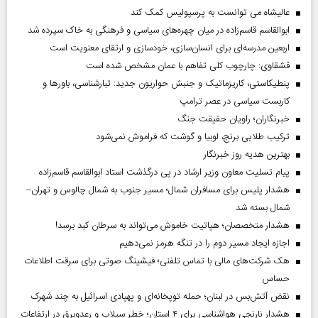
عالیشاه می توانست به پرسپولیس کمک کند
ابوالقاسم قاسم‌زاده در میان چهره‌های سیاسی و فرهنگی به خاک سپرده شد
اربعین مدرسه‌ای برای انسان‌سازی، خودسازی و ارتقای معنویت است
قشقاوی: چارچوب کلی تفاهم با عمان مشخص شده است
پنطیکاستی، کاریزماتیک و جنبش حواریون جدید: تبارشناسی، باور‌ها و
کاربست سیاسی در عصر ترامپ
خبرنگاران؛ راویان حقیقت جنگ
ترکیب طلایی برنج، لوبیا و گوشت که فراموش نمی‌شود
بهترین هدیه روز خبرنگار
پیام تسلیت معاون وزیر ارشاد در پی درگذشت استاد ابوالقاسم قاسم‌زاده
هشدار پلیس برای مسافران شمال؛ مسیر جنوب به شمال چالوس و تهران–
شمال بسته شد
هشدار متخصصان؛ هپاتیت خاموش می‌تواند به سرطان کبد برسد!
اجازه ایجاد مسیر دوم را در تنگه هرمز نمی‌دهیم
هک شرکت‌های مالی با تماس تلفنی؛ فیشینگ صوتی برای سرقت اطلاعات
حساس
نقض آتش‌بس در لبنان؛ حمله توپخانه‌ای و پهپادی اسرائیل به چند شهرک
هشدار نارنجی هواشناسی برای ۴ استان؛ خطر سیلاب و رعدوبرق در ارتفاعات