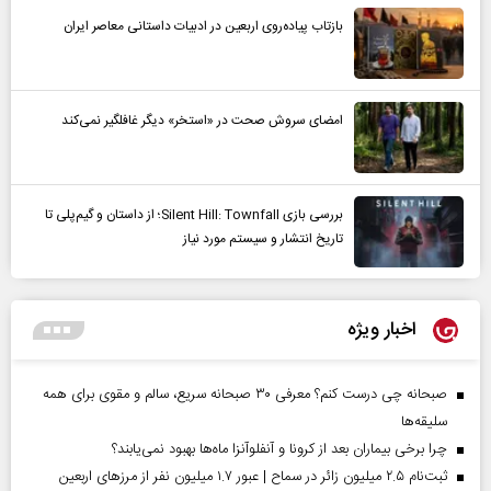
بازتاب پیاده‌روی اربعین در ادبیات داستانی معاصر ایران
امضای سروش صحت در «استخر» دیگر غافلگیر نمی‌کند
بررسی بازی Silent Hill: Townfall؛ از داستان و گیم‌پلی تا
تاریخ انتشار و سیستم مورد نیاز
اخبار ویژه
صبحانه چی درست کنم؟ معرفی ۳۰ صبحانه سریع، سالم و مقوی برای همه
سلیقه‌ها
چرا برخی بیماران بعد از کرونا و آنفلوآنزا ماه‌ها بهبود نمی‌یابند؟
ثبت‌نام ۲.۵ میلیون زائر در سماح | عبور ۱.۷ میلیون نفر از مرز‌های اربعین