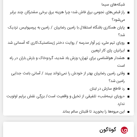
شبکه‌های سیما
راز قبض‌های نجومی برق فاش شد؛ چرا هزینه برق برخی مشترکان چند برابر
می‌شود؟
پایان همکاری باشگاه استقلال با رامین رضاییان / رامین به پرسپولیس نزدیک
شد؟
رویای تیم ملی، زیر آوار مدرسه / روایت دختر ژیمناستیک‌کاری که آسمانی شد
ایرانیان پای کار اربعین
هشدار هواشناسی برای تهران؛ وزش باد شدید، گردوخاک و بارش باران در راه
است
وقتی رامین رضاییان بهتر از خودش را نمی‌تواند ببیند / آسانی باعث جدایی
رامین شد؟
رد قاطع سازش در لبنان
«رویای نیمه‌شب» تلفیقی از تخیل و واقعیت است/ بزرگی نقش برایم اولویت
ندارد
این میوه‌ها را بخورید تا قلبتان سالم بماند
گوناگون