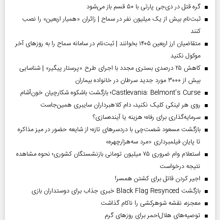
گره قتل در دی‌جی پارتی با ۵۰ قسم باز می‌شود
ثبت‌نام بیش از یک میلیون نفر در سماح | زائران «همیار اربعین» را نصب
کنند
متقاضیان ارز اربعین ۱۴۰۵ بخوانند | ثبت‌نام در سامانه سماح را به روز‌های آخر
موکول نکنید
کاهش ۲۵ درصدی بستری مجدد با اجرای طرح «پرستار پیگیر» | شناسایی
بیش از ۳۰۰۰ مورد جدید سرطان در خانواده بیماران
Castlevania: Belmont’s Curse؛ بازگشت باشکوه شکارچیان خون‌آشام
روی هر لینکی کلیک نکنید، دام کلاهبرداران سایبری همین‌جاست
سرمایه‌گذاری برای رفاه؛ هزینه یا آینده‌سازی؟
بازگشت مسعود شصت‌چی با دردسر‌های تازه؛ از شایعه حضور در میز مذاکره
تا پایان فیلمبرداری «مرد سه‌هزارچهره»
استعلام وام ضروری ۷۵ میلیون تومانی بازنشستگان کشوری؛ نحوه مشاهده
نتیجه درخواست
اجیر کردن قاتل برای کشتن همسر!
بازگشت Black Flag Resynced خبری جذاب برای دوستداران بازی
معجزه، نقشه شوهرکشی را ناکام گذاشت
توصیه‌های هلال‌احمر برای روز‌های گرم