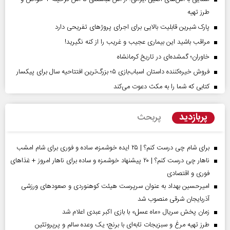
طرز تهیه
پارک شیرین قابلیت‌ بالایی برای اجرای پروژهای تفریحی دارد
مراقب باشید این بیماری عجیب و غریب را از کنه نگیرید!
خاوران؛ گمشده‌ای در تاریخ کرمانشاه
فروش خیره‌کننده داستان اسباب‌بازی ۵؛ بزرگ‌ترین افتتاحیه سال برای پیکسار
کتابی که شما را به مکث دعوت می‌کند
پربازدید
پربحث
برای شام چی درست کنم؟ | ۲۵ ایده خوشمزه، ساده و فوری برای شام امشب
ناهار چی درست کنم؟ | ۲۰ پیشنهاد خوشمزه و ساده برای ناهار امروز + غذاهای
فوری و اقتصادی
امیرحسین بهداد به عنوان سرپرست هیئت کوهنوردی و صعودهای ورزشی
آذربایجان شرقی منصوب شد
زمان پخش سریال «ماه عسل» با بازی اکبر عبدی اعلام شد
طرز تهیه مرغ و سبزیجات تابه‌ای با برنج؛ یک وعده سالم و پرپروتئین