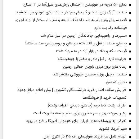
دمای ۵۰ درجه در خوزستان | احتمال بارش‌های سیل‌آسا در ۳ استان
ببینید | آزارگر زنان به خبرنگار جام جم: در حالت عادی نبودم، مرا ببخشید
قصه سریال رویای نیمه شب اختلاف شیعه و سنی نیست/ از روند اجرای
فیلمنامه رضایت دارم
مسیر‌های راهپیمایی جاماندگان اربعین در البرز اعلام شد
به جای مانده از نقل و انتقالات؛ سپاهان و پرسپولیس سد ساختند!
قیمت سکه و طلا در بازار آزاد در ۱۰ مرداد ۱۴۰۵
جزئیات تازه از قتل مادر و دختر با جوهرنمک
رسانه‌های برون‌مرزی راویان جهانی اربعین
ببینید | «چهل روز » محسن چاووشی منتشر شد
بحران کم‌عمق
افزایش سقف اعتبار خرید بازنشستگان کشوری | زمان اعلام مبلغ جدید
تسهیلات خرید از فروشگاه‌ها
اطراف رشت کجا بریم (جاهای دیدنی اطراف رشت)
رهبر یمن: صهیونیسم خطری برای تمام جامعه بشریت است
تعرض به زیرساخت‌های ایران، بنای هژمونی آمریکا را فرو می‌ریزد
سپر آمریکا نشوید
انهدام کامل سه فروند هواپیمای اف ۳۵ در الازرق اردن