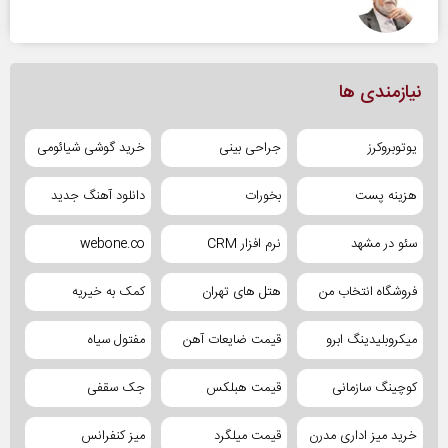
نیازمندی ها
یوتوبروکرز
جراحی بینی
خرید گوشی شیائومی
هزینه پست
بخورات
دانلود آهنگ جدید
سئو در مشهد
نرم افزار CRM
webone.co
فروشگاه انتخاب من
هتل های تهران
کمک به خیریه
میکروبلیدینگ ابرو
قیمت ضایعات آهن
مفتول سیاه
کوچینگ سازمانی
قیمت هبلکس
جک سقفی
خرید میز اداری مدرن
قیمت میلگرد
میز کنفرانس