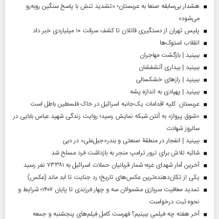
هشدار بی‌سابقه صنعا به عربستان؛ «تشدید تنش با پاسخ سنگین روبه‌رو
می‌شود»
پلیس تهران از دستگیری قاتلان تا کشف سرقت ۱۰ میلیاردی خبر داد
انقلاب استوک‌ها
ببینید | بازگشت مهاجران
ببینید | بیداری آتشفشان
ببینید | رازهای خشکسالی
ببینید | پهپادی به اندازه پشه
عربستان: کلیه اقدامات یک‌جانبه اسرائیل در خاک فلسطین باطل است
«شوق پرواز» به آنتن شبکه نمایش رسید؛ روایت زندگی شهید عباس بابایی در
سالروز شهادت
ببینید | انفجار در منطقۀ صنعتی و بندر«جبل‌علی» در دبی
شائبه تلاش برای ترور ترامپ منجر به بازداشت فرد مسلح شد
آخرین آمار شهدای غزه؛ شمار قربانیان حملات اسرائیل به ۷۳۳۸۱ نفر رسید
یکی از تکان‌دهنده‌ترین عکس‌های تاریخ؛ رد جنایت تا ابد ماند (عکس)
تمدید معافیت سربازی مشمولان سه و چهار فرزندی تا پایان ۱۴۰۷؛ شرایط و
نحوه ثبت درخواست
آخر هفته چه فیلمی ببینیم؟ فهرست کامل فیلم‌های پنجشنبه و جمعه