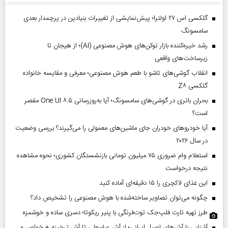
گلکسی اس ۲۷ اولترا؛ پیش‌نمایشی از تغییرات بنیادین در پرچمدار بعدی
سامسونگ
رشد خیره‌کننده بازار توکن‌های هوش مصنوعی (AI)؛ از هیجان تا
زیرساخت‌های واقعی
انقلاب گوشی‌های تاشو‌ با طعم هوش مصنوعی؛ معرفی و مقایسه خانواده
گلکسی Z۸
بحران باتری در گوشی‌های سامسونگ؛ آیا به‌روزرسانی One UI ۸.۵ مقصر
است؟
آیا خودروهای خودران جای ماشین‌های معمولی را می‌گیرند؟ بررسی وضعیت
در سال ۲۰۲۶
استعلام وام ضروری ۷۵ میلیون تومانی بازنشستگان کشوری؛ نحوه مشاهده
نتیجه درخواست
این غذای لاکچری را ۱۵ دقیقه‌ای آماده کنید
چگونه می‌توان تصاویر ساخته‌شده با هوش مصنوعی را تشخیص داد؟
طرز تهیه تارت فلپ‌جک توت‌فرنگی با پنیر ریکوتا؛ دسری ساده و خوشمزه
آشنایی با آش‌های اصیل ایرانی؛ از آش عباسعلی تا آش ترخینه + خواص و