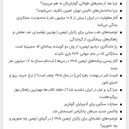
چرا بعد از سفرهای طولانی گوارش‌تان به هم می‌ریزد؟
چرا ساختمان‌های ناایمن تهران تعیین تکلیف نمی‌شوند؟
آمار معلولیت در ایران | بیش از ۱۰.۵ میلیون نفر با محدودیت عملکردی
زندگی می‌کنند
توصیه‌های طب سنتی برای زائران اربعین | بهترین نوشیدنی ضد عطش و
راهکارهای پیشگیری از گرمازدگی
راز ماندگاری «رادیو اربعین» از زبان دو گوینده؛ رسانه‌ای که حسینیه است
ستارگانی که در جام جهانی ۲۰۲۶ بازی نکردند
آغاز رسمی برنامه‌های اربعین ۱۴۰۵ در مرز‌ها | ثبت‌نام سماح به ۱.۷ میلیون نفر
رسید
قیمت قبر در بهشت زهرا (س) در سال ۱۴۰۵ چقدر است؟ | نرخ خرید، رزرو و
احیای قبور
چرا گرد و غبار در ایران تشدید شد؟ | حقابه تالاب‌ها مهم‌ترین راهکار مهار
ریزگردهاست
مجازات سنگین برای آدم‌ربایان گوش‌بر
واکسن جدید سرطان پانکراس امیدبخش شد
توصیه‌های تغذیه‌ای برای زائران اربعین ۱۴۰۵ | در گرمای اربعین چه بخوریم و
چه نخوریم؟