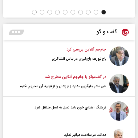
گفت و گو
جام‌جم آنلاین بررسی کرد
باج‌نیوزها؛ باج‌گیری در لباس افشاگری
در گفت‌و‌گو با جام‌جم آنلاین مطرح شد
شیر مادر جایگزین ندارد | نوزادان را از فواید آن محروم نکنیم
فرهنگ اهدای خون باید نسل به نسل منتقل شود
عدالت در سلامت میانبر ندارد