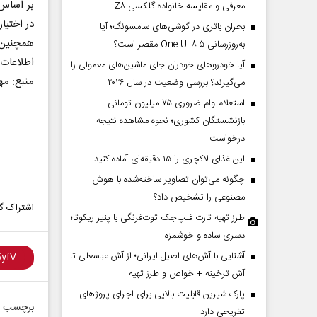
بر اساس
معرفی و مقایسه خانواده گلکسی Z۸
در اختیا
بحران باتری در گوشی‌های سامسونگ؛ آیا
همچنین ا
به‌روزرسانی One UI ۸.۵ مقصر است؟
اطلاعات 
آیا خودروهای خودران جای ماشین‌های معمولی را
منبع: مه
می‌گیرند؟ بررسی وضعیت در سال ۲۰۲۶
استعلام وام ضروری ۷۵ میلیون تومانی
بازنشستگان کشوری؛ نحوه مشاهده نتیجه
درخواست
این غذای لاکچری را ۱۵ دقیقه‌ای آماده کنید
چگونه می‌توان تصاویر ساخته‌شده با هوش
مصنوعی را تشخیص داد؟
اشتراک گذ
طرز تهیه تارت فلپ‌جک توت‌فرنگی با پنیر ریکوتا؛
دسری ساده و خوشمزه
آشنایی با آش‌های اصیل ایرانی؛ از آش عباسعلی تا
آش ترخینه + خواص و طرز تهیه
پارک شیرین قابلیت‌ بالایی برای اجرای پروژهای
برچسب ه
تفریحی دارد