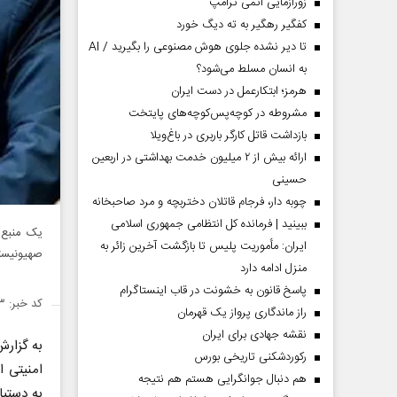
زورآزمایی اتمی ترامپ
کفگیر رهگیر به ته دیگ خورد
تا دیر نشده جلوی هوش مصنوعی را بگیرید / AI
به انسان مسلط می‌شود؟
هرمز؛ ابتکارعمل در دست ایران
مشروطه در کوچه‌پس‌کوچه‌های پایتخت
بازداشت قاتل کارگر باربری در باغ‌ویلا
ارائه بیش از ۲ میلیون خدمت بهداشتی در اربعین
حسینی
چوبه دار، فرجام قاتلان دختربچه و مرد صاحبخانه
ببینید | فرمانده کل انتظامی جمهوری اسلامی
یک منبع ا
ایران­: مأموریت پلیس تا بازگشت آخرین زائر به
صهیونیستی
منزل ادامه دارد
پاسخ قانون به خشونت در قاب اینستاگرام
کد خبر: ۱۴۲۴۸۵۳
راز ماندگاری پرواز یک قهرمان
نقشه جهادی برای ایران
به گزار
رکوردشکنی تاریخی بورس
امنیتی ا
هم دنبال جوانگرایی هستم هم نتیجه
به دستیا