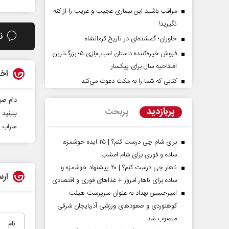
مراقب باشید این بیماری عجیب و غریب را از کنه
نگیرید!
ن
خاوران؛ گمشده‌ای در تاریخ کرمانشاه
فروش خیره‌کننده داستان اسباب‌بازی ۵؛ بزرگ‌ترین
افتتاحیه سال برای پیکسار
اخب
کتابی که شما را به مکث دعوت می‌کند
پشت‌پرده تهدیدات کوتاه‏‌مدت و
اربعین نماد مقاومت د
دام صه
ادعا‌های خلاف واقع آمریکا
استکبار‌
پربازدید
پربحث
ببینید 
سراب ب
یمی‌نمین - تحلیلگر مسائل سیاسی
رحمت‌الله نوروزی - عضو کمیسیون 
مجلس
برای شام چی درست کنم؟ | ۲۵ ایده خوشمزه،
ساده و فوری برای شام امشب
ناهار چی درست کنم؟ | ۲۰ پیشنهاد خوشمزه و
ارس
ساده برای ناهار امروز + غذاهای فوری و اقتصادی
امیرحسین بهداد به عنوان سرپرست هیئت
کوهنوردی و صعودهای ورزشی آذربایجان شرقی
منصوب شد