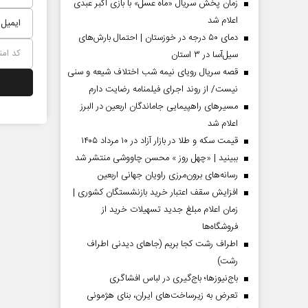
زمان پخش سریال «ماه عسل» با بازی اکبر عبدی
اعلام شد
دمای ۵۰ درجه در خوزستان | احتمال بارش‌های
سیل‌آسا در ۳ استان
قصه سریال رویای نیمه شب اختلاف شیعه و سنی
نیست/ از روند اجرای فیلمنامه رضایت دارم
مسیر‌های راهپیمایی جاماندگان اربعین در البرز
اعلام شد
قیمت سکه و طلا در بازار آزاد در ۱۰ مرداد ۱۴۰۵
ببینید | «چهل روز » محسن چاووشی منتشر شد
مردادماه
صفحات نخست روزنامه ها‌ی‌سه‌شنبه ۶ مردادماه
صفحات
رسانه‌های برون‌مرزی راویان جهانی اربعین
افزایش سقف اعتبار خرید بازنشستگان کشوری |
زمان اعلام مبلغ جدید تسهیلات خرید از
فروشگاه‌ها
اطراف رشت کجا بریم (جاهای دیدنی اطراف
رشت)
باج‌نیوزها؛ باج‌گیری در لباس افشاگری
تعرض به زیرساخت‌های ایران، بنای هژمونی