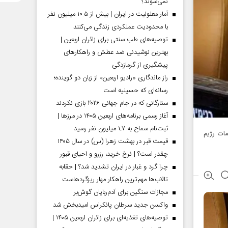
نمی‌شوند؟
آمار معلولیت در ایران | بیش از ۱۰.۵ میلیون نفر
با محدودیت عملکردی زندگی می‌کنند
توصیه‌های طب سنتی برای زائران اربعین |
بهترین نوشیدنی ضد عطش و راهکارهای
پیشگیری از گرمازدگی
راز ماندگاری «رادیو اربعین» از زبان دو گوینده؛
رسانه‌ای که حسینیه است
ستارگانی که در جام جهانی ۲۰۲۶ بازی نکردند
آغاز رسمی برنامه‌های اربعین ۱۴۰۵ در مرز‌ها |
ثبت‌نام سماح به ۱.۷ میلیون نفر رسید
مات رژیم
قیمت قبر در بهشت زهرا (س) در سال ۱۴۰۵
چقدر است؟ | نرخ خرید، رزرو و احیای قبور
چرا گرد و غبار در ایران تشدید شد؟ | حقابه
تالاب‌ها مهم‌ترین راهکار مهار ریزگردهاست
مجازات سنگین برای آدم‌ربایان گوش‌بر
واکسن جدید سرطان پانکراس امیدبخش شد
توصیه‌های تغذیه‌ای برای زائران اربعین ۱۴۰۵ |