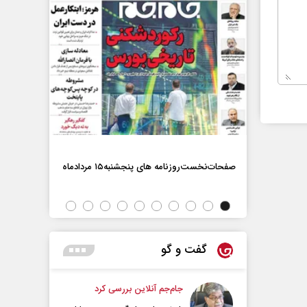
صفحات‌نخست‌روزنامه ها‌ی پنجشنبه‌۱۵ مردادماه
صفحات‌نخست‌رو
گفت و گو
جام‌جم آنلاین بررسی کرد