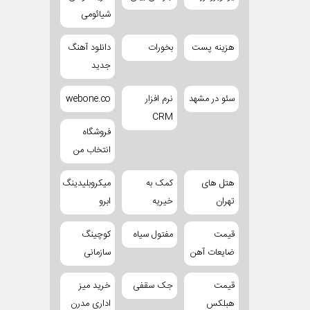
شیائومی
هزینه پست
بخورات
دانلود آهنگ
جدید
سئو در مشهد
نرم افزار
webone.co
CRM
فروشگاه
انتخاب من
هتل های
کمک به
میکروبلیدینگ
تهران
خیریه
ابرو
قیمت
مفتول سیاه
کوچینگ
ضایعات آهن
سازمانی
قیمت
جک سقفی
خرید میز
هبلکس
اداری مدرن