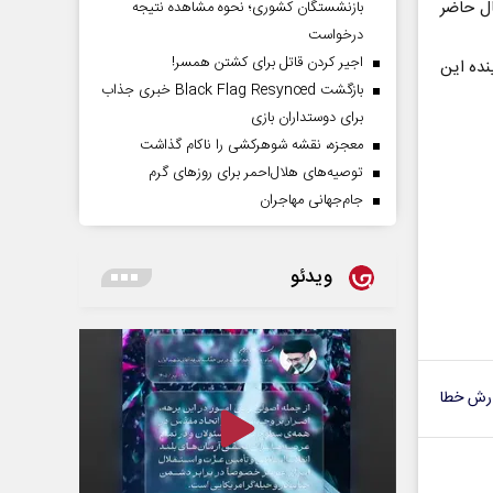
ل حاضر
بازنشستگان کشوری؛ نحوه مشاهده نتیجه
درخواست
اجیر کردن قاتل برای کشتن همسر!
نده این
بازگشت Black Flag Resynced خبری جذاب
برای دوستداران بازی
معجزه، نقشه شوهرکشی را ناکام گذاشت
توصیه‌های هلال‌احمر برای روز‌های گرم
جام‌جهانی مهاجران
ویدئو
رش خطا