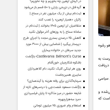
در گرمای اربعین چه بخوریم و چه نخوریم؟
گره قتل در دی‌جی پارتی با ۵۰ قسم باز می‌شود
ثبت‌نام بیش از یک میلیون نفر در سماح |
زائران «همیار اربعین» را نصب کنند
متقاضیان ارز اربعین ۱۴۰۵ بخوانند | ثبت‌نام در
سامانه سماح را به روز‌های آخر موکول نکنید
کاهش ۲۵ درصدی بستری مجدد با اجرای طرح
«پرستار پیگیر» | شناسایی بیش از ۳۰۰۰ مورد
هو رشوه
جدید سرطان در خانواده بیماران
Castlevania: Belmont’s Curse؛ بازگشت
هرست به
باشکوه شکارچیان خون‌آشام
دریافت
روی هر لینکی کلیک نکنید، دام کلاهبرداران
سایبری همین‌جاست
ی سیاسی
سرمایه‌گذاری برای رفاه؛ هزینه یا آینده‌سازی؟
بازگشت مسعود شصت‌چی با دردسر‌های تازه؛ از
‌شده و
شایعه حضور در میز مذاکره تا پایان فیلمبرداری
 است که
«مرد سه‌هزارچهره»
استعلام وام ضروری ۷۵ میلیون تومانی