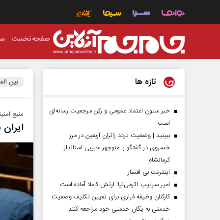
صفحه نخست
سی
تازه ها
بین الم
خبر ستون اعتماد عمومی و رکن مرجعیت رسانه‌ای
منبع امنیت
است
ایران 
ببینید | وضعیت تردد زائران اربعین در مرز
خسروی در گفتگو با منوچهر حبیبی استاندار
کرمانشاه
اینترنت بی افسار
امیر سرتیپ اکرمی‌نیا: ارتش کاملا آماده است
کارکنان وظیفه فراری برای تعیین تکلیف وضعیت
خدمتی به یگان خدمتی خود مراجعه کنند