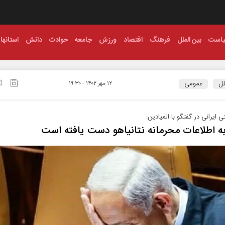
است
بین الملل
فرهنگ
اقتصاد
ورزش
جامعه
حوادث
دانش
استانها
لل
عمومی
۱۲ مهر ۱۴۰۲ - ۱۹:۳۰
ی ایرانی در گفتگو با المیادین:
به اطلاعات محرمانه نتانیاهو دست یافته است