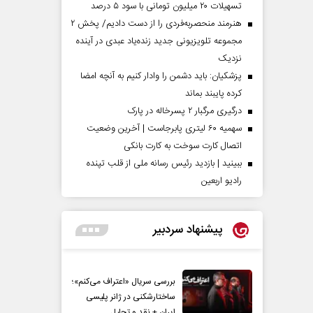
تسهیلات ۲۰ میلیون تومانی با سود ۵ درصد
هنرمند منحصر‌به‌فردی را از دست دادیم/ پخش ۲
مجموعه تلویزیونی جدید زنده‌یاد عبدی در آینده
نزدیک
پزشکیان: باید دشمن را وادار کنیم به آنچه امضا
کرده پایبند بماند
درگیری مرگبار ۲ پسرخاله در پارک
سهمیه ۶۰ لیتری پابرجاست | آخرین وضعیت
اتصال کارت سوخت به کارت بانکی
ببینید | بازدید رئیس رسانه ملی از قلب تپنده
رادیو اربعین
پیشنهاد سردبیر
بررسی سریال «اعتراف می‌کنم»؛
ساختارشکنی در ژانر پلیسی
ایران + نقد و تحلیل