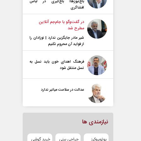
باج‌نیوزها؛ باج‌گیری در لباس
افشاگری
در گفت‌و‌گو با جام‌جم آنلاین
مطرح شد
شیر مادر جایگزین ندارد | نوزادان را
از فواید آن محروم نکنیم
فرهنگ اهدای خون باید نسل به
نسل منتقل شود
عدالت در سلامت میانبر ندارد
نیازمندی ها
یوتوبروکرز
جراحی بینی
خرید گوشی