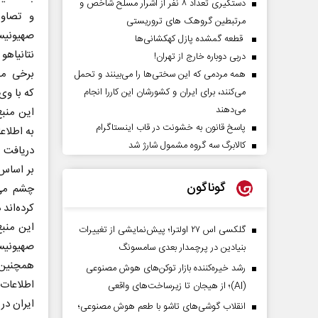
دستگیری تعداد ۸ نفر از اشرار مسلح شاخص و
و تصاوی
مرتبطین گروهک های تروریستی
صهیونی
قطعه گمشده پازل کهکشانی‌ها
نتانیاه
دربی دوباره خارج از تهران!
برخی مق
همه مردمی که این سختی‌ها را می‌بینند و تحمل
می‌کنند، برای ایران و کشورشان این کاررا انجام
که با وی
می‌دهند
این منبع
پاسخ قانون به خشونت در قاب اینستاگرام
به اطلاع
کالابرگ سه گروه مشمول شارژ شد
دریافت م
بر اساس 
گوناگون
چشم می‌
کرده‌اند 
این منبع
گلکسی اس ۲۷ اولترا؛ پیش‌نمایشی از تغییرات
صهیونیست
بنیادین در پرچمدار بعدی سامسونگ
همچنین 
رشد خیره‌کننده بازار توکن‌های هوش مصنوعی
اطلاعات 
(AI)؛ از هیجان تا زیرساخت‌های واقعی
ایران در 
انقلاب گوشی‌های تاشو‌ با طعم هوش مصنوعی؛