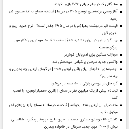
ستارگانی که در جام جهانی ۲۰۲۶ بازی نکردند
آغاز رسمی برنامه‌های اربعین ۱۴۰۵ در مرز‌ها | ثبت‌نام سماح به ۱.۷ میلیون نفر
رسید
قیمت قبر در بهشت زهرا (س) در سال ۱۴۰۵ چقدر است؟ | نرخ خرید، رزرو و
احیای قبور
چرا گرد و غبار در ایران تشدید شد؟ | حقابه تالاب‌ها مهم‌ترین راهکار مهار
ریزگردهاست
مجازات سنگین برای آدم‌ربایان گوش‌بر
واکسن جدید سرطان پانکراس امیدبخش شد
توصیه‌های تغذیه‌ای برای زائران اربعین ۱۴۰۵ | در گرمای اربعین چه بخوریم و
چه نخوریم؟
گره قتل در دی‌جی پارتی با ۵۰ قسم باز می‌شود
ثبت‌نام بیش از یک میلیون نفر در سماح | زائران «همیار اربعین» را نصب
کنند
متقاضیان ارز اربعین ۱۴۰۵ بخوانند | ثبت‌نام در سامانه سماح را به روز‌های آخر
موکول نکنید
کاهش ۲۵ درصدی بستری مجدد با اجرای طرح «پرستار پیگیر» | شناسایی
بیش از ۳۰۰۰ مورد جدید سرطان در خانواده بیماران