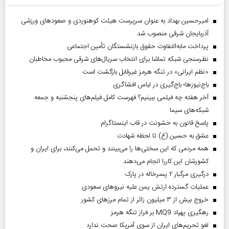
امیرحسین بهداد به عنوان سرپرست هیئت کوهنوردی و صعودهای ورزشی
آذربایجان شرقی منصوب شد
پرداخت مابه‌التفاوت حقوق بازنشستگان تأمین اجتماعی
نظرسنجی شبکه تماشا برای انتخاب سریال‌های شرقی محبوب مخاطبان
«نظم ایرانی» در تنگه هرمز غیرقابل بازگشت است
باج‌نیوزها؛ باج‌گیری در لباس افشاگری
آخر هفته چه فیلمی ببینیم؟ فهرست کامل فیلم‌های پنجشنبه و جمعه
شبکه‌های سیما
پاسخ قانون به خشونت در قاب اینستاگرام
عشق به حسین (ع) تا لحظه شهادت
همه مردمی که این سختی‌ها را می‌بینند و تحمل می‌کنند، برای ایران و
کشورشان این کاررا انجام می‌دهند
درگیری مرگبار ۲ پسرخاله در پارک
عملیات گسترده ارتش یمن علیه نیروهای سعودی
خروج بیش از ۳ میلیون زائر از تمام مرز‌های کشور
رهگیری پهپاد MQ9 بر فراز تنگه هرمز
لغو تحریم‌های ایران از سوی آمریکا صحت ندارد