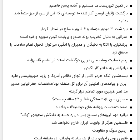
در کمین تروریست‌ها هستیم و آماده پاسخ قاطعیم
بازگشت زائران اربعین آغاز شد؛ ۱۰ توصیه‌ای که قبل از عبور از مرز حتماً باید
بدانید
بازداشت ۲۱ مزدور موساد و ۴ شرور مسلح در استان کرمان
اسرائیل به دنبال تخریب روند صلح و بی‌ثبات کردن سوریه و غزه است
پزشکیان: با اتکا به نخبگان و مدیران با انگیزه می‌توان تحول نظام سلامت را
محقق کرد
پیام تسلیت رسانه ملی در پی درگذشت استاد ابوالقاسم قاسم‌زاده
برادرکشی به خاطر کار نکردن
بسته‌شدن تنگه هرمز ناشی از تجاوز نظامی آمریکا و رژیم صهیونیستی علیه
ایران و پیامد‌های امنیتی آن برای کل منطقه بود/مختصات جغرافیایی مسیر
مد نظر طرفین، مورد تفاهم قرار گرفته
ماجرای سن بازنشستگی ۵۵ و ۶۲ ساله چیست؟
صفحات‌نخست‌روزنامه ها‌ی دوشنبه‌۱۲ مردادماه
بیانیه مهم نیروهای مسلح یمن درباره حمله به نفتکش سعودی "وفاء"
فلسطین هرگز از اولویت ایران خارج نخواهد شد
اربعین سوگ و مقاومت
فناوری بومی ایران، برتر از هر سامانه وارداتی در منطقه است