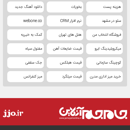
هزینه پست
بخورات
دانلود آهنگ جدید
سئو در مشهد
نرم افزار CRM
webone.co
فروشگاه انتخاب من
هتل های تهران
کمک به خیریه
میکروبلیدینگ ابرو
قیمت ضایعات آهن
مفتول سیاه
کوچینگ سازمانی
قیمت هبلکس
جک سقفی
خرید میز اداری مدرن
قیمت میلگرد
میز کنفرانس