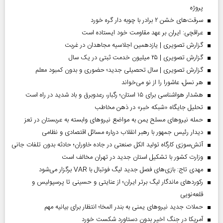
پروژه
سرقت‌های خشن ۲ برادر با چوبه دار گره خورد
عراقچی: ایران بر عهد مقاومت خود ایستاده است
گزارش تصویری | یازدهمین اجلاسیه مجاهدان در غربت
گزارش تصویری | ۲۵ میلیون خدمت ثبتی در یک سال
گزارش تصویری | سال تحصیلی جدید؛ حضوری و بدون کمبود معلم
هر نسل، عاشورا را از نو می‌خواند
هشدار هواشناسی برای ۱۵ استان؛ رگبار، رعدوبرق و باد شدید در راه است
تحلیل جایگاه «شبکه خبر» در ذهن مخاطب
حمله نیروهای مسلح یمن به مواضع نیروهای وابسته به عربستان در تعز
دیدار رئیس‌ جمهور با رهبر انقلاب درباره مسائل اقتصادی و نظامی
آتش‌سوزی کارگاه تولید الکل صنعتی در جاده خاوران؛ حادثه بدون تلفات جانی
وزارت کشور با تشکیل استان جدید در تهران مخالف است
مهدی تاج: بازی‌های فصل جدید لیگ فوتبال با VAR برگزار می‌شود
رکورد‌های ماندگار لیگ برتر ایران؛ از عنایتی و حسینی تا پرسپولیس و
قلعه‌نویی
حملات جدید نیروهای یمنی به بندر المخا؛ انتظار برای بیانیه مهم
آمریکا در جنگ اخیر بدون دستاورد شکست خورد