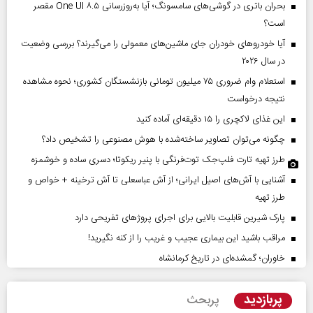
بحران باتری در گوشی‌های سامسونگ؛ آیا به‌روزرسانی One UI ۸.۵ مقصر
است؟
آیا خودروهای خودران جای ماشین‌های معمولی را می‌گیرند؟ بررسی وضعیت
در سال ۲۰۲۶
استعلام وام ضروری ۷۵ میلیون تومانی بازنشستگان کشوری؛ نحوه مشاهده
نتیجه درخواست
این غذای لاکچری را ۱۵ دقیقه‌ای آماده کنید
چگونه می‌توان تصاویر ساخته‌شده با هوش مصنوعی را تشخیص داد؟
طرز تهیه تارت فلپ‌جک توت‌فرنگی با پنیر ریکوتا؛ دسری ساده و خوشمزه
آشنایی با آش‌های اصیل ایرانی؛ از آش عباسعلی تا آش ترخینه + خواص و
طرز تهیه
پارک شیرین قابلیت‌ بالایی برای اجرای پروژهای تفریحی دارد
مراقب باشید این بیماری عجیب و غریب را از کنه نگیرید!
خاوران؛ گمشده‌ای در تاریخ کرمانشاه
پربازدید
پربحث