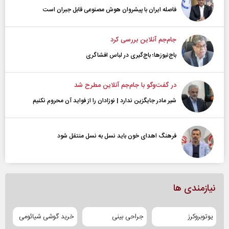
فاصله ایران با پیشرو‌ان هوش مصنوعی قابل جبران است
جام‌جم آنلاین بررسی کرد
باج‌نیوزها؛ باج‌گیری در لباس افشاگری
در گفت‌و‌گو با جام‌جم آنلاین مطرح شد
شیر مادر جایگزین ندارد | نوزادان را از فواید آن محروم نکنیم
فرهنگ اهدای خون باید نسل به نسل منتقل شود
نیازمندی ها
یوتوبروکرز
جراحی بینی
خرید گوشی شیائومی