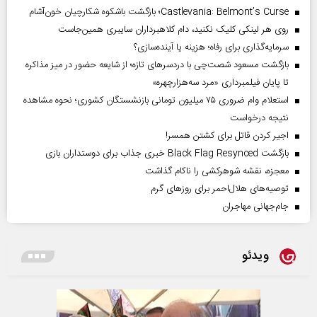
Castlevania: Belmont’s Curse؛ بازگشت باشکوه شکارچیان خون‌آشام
روی هر لینکی کلیک نکنید، دام کلاهبرداران سایبری همین‌جاست
سرمایه‌گذاری برای رفاه؛ هزینه یا آینده‌سازی؟
بازگشت مسعود شصت‌چی با دردسر‌های تازه؛ از شایعه حضور در میز مذاکره
تا پایان فیلمبرداری «مرد سه‌هزارچهره»
استعلام وام ضروری ۷۵ میلیون تومانی بازنشستگان کشوری؛ نحوه مشاهده
نتیجه درخواست
اجیر کردن قاتل برای کشتن همسر!
بازگشت Black Flag Resynced خبری جذاب برای دوستداران بازی
معجزه، نقشه شوهرکشی را ناکام گذاشت
توصیه‌های هلال‌احمر برای روز‌های گرم
جام‌جهانی مهاجران
ویدئو