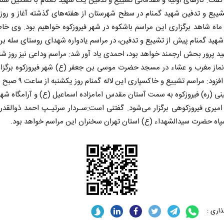
گفت: کارهای اولیه و مقدماتی تشییع و تدفین یک شهید گمنام با تشکیل ستا
یع و تدفین شهید گمنام در سطح شهرستان از هفته‌های گذشته آغاز و روز
ماه شاهد برگزاری این مراسم باشکوه در شهر فیروزکوه خواهیم بود. وی خا
شهید گمنام پیش از تشییع و تدفین، در مراسم یادواره شهدای روستای سله ب
د پرور بحش ارجمند خواهد بود، احمدی یاد آور شد: مراسم وداعی نیز روز ش
 نماز مغرب و عشاء در مسجد حضرت موسی بن جعفر (ع) شهر فیروزکوه برگزا
شد. وی افزود: مراسم تشییع و خاکسپاری ا
نی (ره) فیروزکوه به سمت آستان مقدس امامزاده اسماعیل (ع) و آرامگاه شهی
امیری فیروزکوهی برگزار می‌شود. گفتنی است:سـردار سرتیـپ احمد ذوالقدر 
اه حضرت سیدالشهداء (ع) استان تهران سخنران این مراسم خواهد بود.
اری :