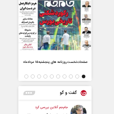
صفحات‌نخست‌روزنامه ها‌ی پنجشنبه‌۱۵ مردادماه
صفحات‌نخست‌رو
گفت و گو
جام‌جم آنلاین بررسی کرد