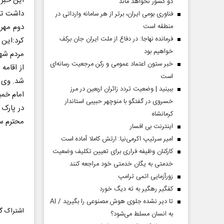
این خبر 
دو کشور نخواهد ماند
داشت تشی
فناوری بومی ایران، برتر از هر سامانه وارداتی در
منطقه است
دوم مهر 
فرمانده نهاجا: در دفاع از ملت ایران جان برکف
کرد:این 
خواهیم بود
مردم شهی
خبر ستون اعتماد عمومی و رکن مرجعیت رسانه‌ای
از اقامه
است
ببینید | وضعیت تردد زائران اربعین در مرز
امام خمی
خسروی در گفتگو با منوچهر حبیبی استاندار
در پارک 
کرمانشاه
محترم سپ
اینترنت بی افسار
امیر سرتیپ اکرمی‌نیا: ارتش کاملا آماده است
کارکنان وظیفه فراری برای تعیین تکلیف وضعیت
خدمتی به یگان خدمتی خود مراجعه کنند
زورآزمایی اتمی ترامپ
کفگیر رهگیر به ته دیگ خورد
تا دیر نشده جلوی هوش مصنوعی را بگیرید / AI
اشتراک گذ
به انسان مسلط می‌شود؟