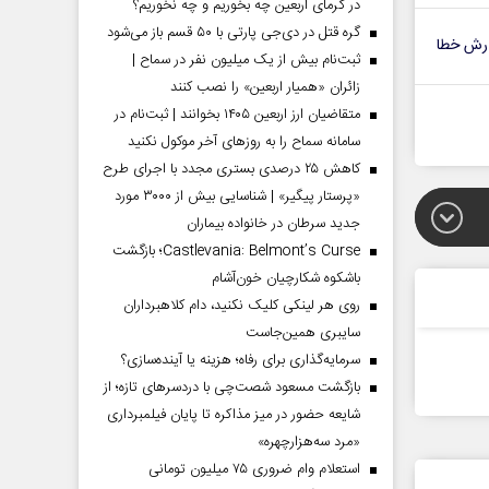
در گرمای اربعین چه بخوریم و چه نخوریم؟
گره قتل در دی‌جی پارتی با ۵۰ قسم باز می‌شود
رش خطا
ثبت‌نام بیش از یک میلیون نفر در سماح |
زائران «همیار اربعین» را نصب کنند
متقاضیان ارز اربعین ۱۴۰۵ بخوانند | ثبت‌نام در
سامانه سماح را به روز‌های آخر موکول نکنید
کاهش ۲۵ درصدی بستری مجدد با اجرای طرح
«پرستار پیگیر» | شناسایی بیش از ۳۰۰۰ مورد
جدید سرطان در خانواده بیماران
Castlevania: Belmont’s Curse؛ بازگشت
باشکوه شکارچیان خون‌آشام
روی هر لینکی کلیک نکنید، دام کلاهبرداران
سایبری همین‌جاست
سرمایه‌گذاری برای رفاه؛ هزینه یا آینده‌سازی؟
بازگشت مسعود شصت‌چی با دردسر‌های تازه؛ از
شایعه حضور در میز مذاکره تا پایان فیلمبرداری
«مرد سه‌هزارچهره»
استعلام وام ضروری ۷۵ میلیون تومانی