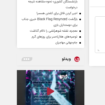
بازنشستگان کشوری؛ نحوه مشاهده نتیجه
درخواست
اجیر کردن قاتل برای کشتن همسر!
بازگشت Black Flag Resynced خبری جذاب
برای دوستداران بازی
معجزه، نقشه شوهرکشی را ناکام گذاشت
توصیه‌های هلال‌احمر برای روز‌های گرم
جام‌جهانی مهاجران
ویدئو