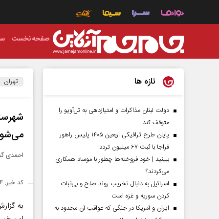
صفحه نخست
سی
تازه ها
تهران
دولت لبنان مذاکرات و امتیازدهی به تل‌آویو را
شهرست
متوقف کند
می‌شو
پایان طرح ترافیکی اربعین ۱۴۰۵ پلیس راهور
فراجا با ثبت ۶۷ میلیون تردد
احمدی گف
ببینید | خود فروخته‌ها چطور با موساد همکاری
می‌کردند؟
کد خبر: ۱۴۲۳۵۸۴
اسرائیل به دنبال تخریب روند صلح و بی‌ثبات
کردن سوریه و غزه است
به گزارش
ایران و آمریکا در جنگی که عواقب آن محدود به