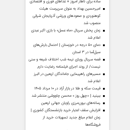
ساده برای ناهار امروز + غذاهای فوری و اقتصادی
امیرحسین بهداد به عنوان سرپرست هیئت
کوهنوردی و صعودهای ورزشی آذربایجان شرقی
منصوب شد
زمان پخش سریال «ماه عسل» با بازی اکبر عبدی
اعلام شد
دمای ۵۰ درجه در خوزستان | احتمال بارش‌های
سیل‌آسا در ۳ استان
قصه سریال رویای نیمه شب اختلاف شیعه و سنی
نیست/ از روند اجرای فیلمنامه رضایت دارم
مردادماه
صفحات نخست روزنامه ها‌ی‌سه‌شنبه ۶ مردادماه
صفحات
مسیر‌های راهپیمایی جاماندگان اربعین در البرز
اعلام شد
قیمت سکه و طلا در بازار آزاد در ۱۰ مرداد ۱۴۰۵
ببینید | «چهل روز » محسن چاووشی منتشر شد
رسانه‌های برون‌مرزی راویان جهانی اربعین
افزایش سقف اعتبار خرید بازنشستگان کشوری |
زمان اعلام مبلغ جدید تسهیلات خرید از
فروشگاه‌ها