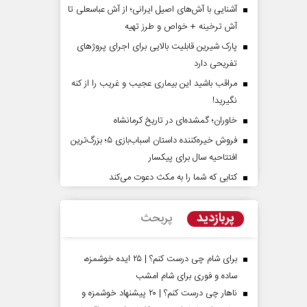
آشنایی با آش‌های اصیل ایرانی؛ از آش عباسعلی تا
آش ترخینه + خواص و طرز تهیه
پارک شیرین قابلیت‌ بالایی برای اجرای پروژهای
تفریحی دارد
مراقب باشید این بیماری عجیب و غریب را از کنه
نگیرید!
خاوران؛ گمشده‌ای در تاریخ کرمانشاه
پشت‌پرده تهدیدات کوتاه‏‌مدت و
اربعین نماد مقاومت د
فروش خیره‌کننده داستان اسباب‌بازی ۵؛ بزرگ‌ترین
ادعا‌های خلاف واقع آمریکا
استکبار‌
افتتاحیه سال برای پیکسار
می‌نمین - تحلیلگر مسائل سیاسی
رحمت‌الله نوروزی - عضو کمیسیون 
کتابی که شما را به مکث دعوت می‌کند
مجلس
پربازدید
پربحث
برای شام چی درست کنم؟ | ۲۵ ایده خوشمزه،
ساده و فوری برای شام امشب
ناهار چی درست کنم؟ | ۲۰ پیشنهاد خوشمزه و