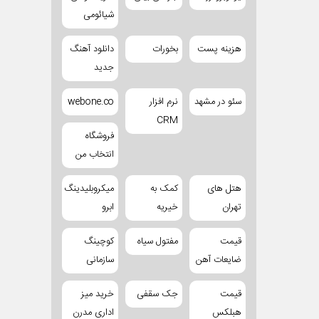
شیائومی
هزینه پست
بخورات
دانلود آهنگ
جدید
سئو در مشهد
نرم افزار
webone.co
CRM
فروشگاه
انتخاب من
هتل های
کمک به
میکروبلیدینگ
تهران
خیریه
ابرو
قیمت
مفتول سیاه
کوچینگ
ضایعات آهن
سازمانی
قیمت
جک سقفی
خرید میز
هبلکس
اداری مدرن