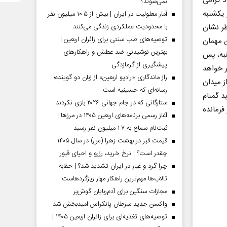
د گرامی
نمی‌شوند؟
 یکشنبه
آمار معلولیت در ایران | بیش از ۱۰.۵ میلیون نفر
طر نشان
با محدودیت عملکردی زندگی می‌کنند
توصیه‌های طب سنتی برای زائران اربعین |
ن مهمان
بهترین نوشیدنی ضد عطش و راهکارهای
نبه، پس
پیشگیری از گرمازدگی
ر خواهد
راز ماندگاری «رادیو اربعین» از زبان دو گوینده؛
ین لاله گمنام روز یکشنبه از ساعت ۹ صبح از میدان
رسانه‌ای که حسینیه است
د گمنام
ستارگانی که در جام جهانی ۲۰۲۶ بازی نکردند
فرمانده
آغاز رسمی برنامه‌های اربعین ۱۴۰۵ در مرز‌ها |
ثبت‌نام سماح به ۱.۷ میلیون نفر رسید
قیمت قبر در بهشت زهرا (س) در سال ۱۴۰۵
چقدر است؟ | نرخ خرید، رزرو و احیای قبور
چرا گرد و غبار در ایران تشدید شد؟ | حقابه
تالاب‌ها مهم‌ترین راهکار مهار ریزگردهاست
مجازات سنگین برای آدم‌ربایان گوش‌بر
واکسن جدید سرطان پانکراس امیدبخش شد
توصیه‌های تغذیه‌ای برای زائران اربعین ۱۴۰۵ |