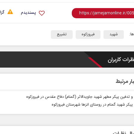
گزا
پسندیدم
ا:
شهید
فیروزکوه
تشییع
ظرات کاربران
ار مرتبط
و تدفین پیکر مطهر شهید جاویدالاثر (گمنام) دفاع مقدس در فیروزکوه
پیکر شهید گمنام در روستای انزها شهرستان فیروزکوه