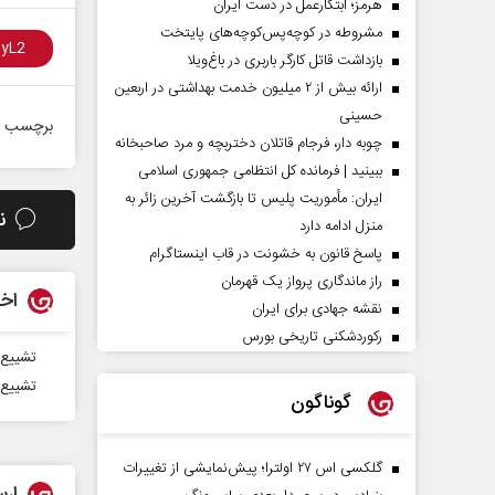
هرمز؛ ابتکارعمل در دست ایران
مشروطه در کوچه‌پس‌کوچه‌های پایتخت
بازداشت قاتل کارگر باربری در باغ‌ویلا
ارائه بیش از ۲ میلیون خدمت بهداشتی در اربعین
حسینی
برچسب ه
چوبه دار، فرجام قاتلان دختربچه و مرد صاحبخانه
ببینید | فرمانده کل انتظامی جمهوری اسلامی
ایران­: مأموریت پلیس تا بازگشت آخرین زائر به
ن
منزل ادامه دارد
پاسخ قانون به خشونت در قاب اینستاگرام
راز ماندگاری پرواز یک قهرمان
اخب
نقشه جهادی برای ایران
رکوردشکنی تاریخی بورس
تشییع 
تشییع 
گوناگون
گلکسی اس ۲۷ اولترا؛ پیش‌نمایشی از تغییرات