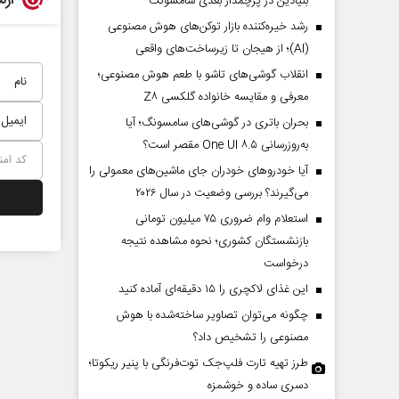
ارس
بنیادین در پرچمدار بعدی سامسونگ
رشد خیره‌کننده بازار توکن‌های هوش مصنوعی
(AI)؛ از هیجان تا زیرساخت‌های واقعی
انقلاب گوشی‌های تاشو‌ با طعم هوش مصنوعی؛
معرفی و مقایسه خانواده گلکسی Z۸
بحران باتری در گوشی‌های سامسونگ؛ آیا
به‌روزرسانی One UI ۸.۵ مقصر است؟
آیا خودروهای خودران جای ماشین‌های معمولی را
می‌گیرند؟ بررسی وضعیت در سال ۲۰۲۶
استعلام وام ضروری ۷۵ میلیون تومانی
بازنشستگان کشوری؛ نحوه مشاهده نتیجه
درخواست
این غذای لاکچری را ۱۵ دقیقه‌ای آماده کنید
چگونه می‌توان تصاویر ساخته‌شده با هوش
مصنوعی را تشخیص داد؟
طرز تهیه تارت فلپ‌جک توت‌فرنگی با پنیر ریکوتا؛
دسری ساده و خوشمزه