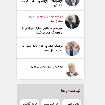
باج‌نیوزها؛ باج‌گیری در لباس
افشاگری
در گفت‌و‌گو با جام‌جم آنلاین
مطرح شد
شیر مادر جایگزین ندارد | نوزادان را
از فواید آن محروم نکنیم
فرهنگ اهدای خون باید نسل به
نسل منتقل شود
عدالت در سلامت میانبر ندارد
نیازمندی ها
یوتوبروکرز
جراحی بینی
خرید گوشی