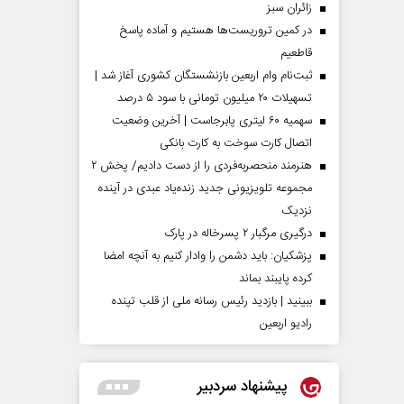
‌زائران سبز
در کمین تروریست‌ها هستیم و آماده پاسخ
قاطعیم
ثبت‌نام وام اربعین بازنشستگان کشوری آغاز شد |
تسهیلات ۲۰ میلیون تومانی با سود ۵ درصد
سهمیه ۶۰ لیتری پابرجاست | آخرین وضعیت
اتصال کارت سوخت به کارت بانکی
هنرمند منحصر‌به‌فردی را از دست دادیم/ پخش ۲
مجموعه تلویزیونی جدید زنده‌یاد عبدی در آینده
نزدیک
درگیری مرگبار ۲ پسرخاله در پارک
پزشکیان: باید دشمن را وادار کنیم به آنچه امضا
کرده پایبند بماند
ببینید | بازدید رئیس رسانه ملی از قلب تپنده
رادیو اربعین
پیشنهاد سردبیر