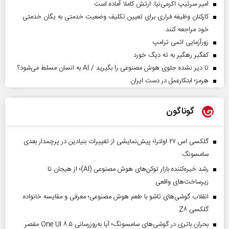
امیر سرتیپ اکرمی‌نیا: ارتش کاملا آماده است
کارکنان وظیفه فراری برای تعیین تکلیف وضعیت خدمتی به یگان خدمتی
خود مراجعه کنند
زورآزمایی اتمی ترامپ
کفگیر رهگیر به ته دیگ خورد
تا دیر نشده جلوی هوش مصنوعی را بگیرید / AI به انسان مسلط می‌شود؟
هرمز؛ ابتکارعمل در دست ایران
گوناگون
گلکسی اس ۲۷ اولترا؛ پیش‌نمایشی از تغییرات بنیادین در پرچمدار بعدی
سامسونگ
رشد خیره‌کننده بازار توکن‌های هوش مصنوعی (AI)؛ از هیجان تا
زیرساخت‌های واقعی
انقلاب گوشی‌های تاشو‌ با طعم هوش مصنوعی؛ معرفی و مقایسه خانواده
گلکسی Z۸
بحران باتری در گوشی‌های سامسونگ؛ آیا به‌روزرسانی One UI ۸.۵ مقصر