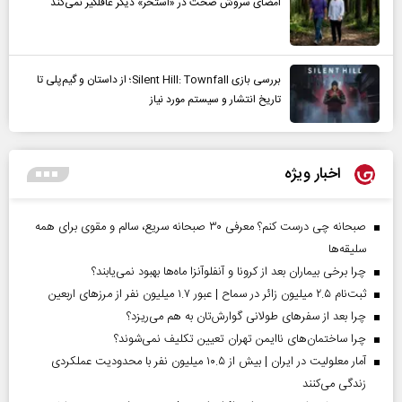
امضای سروش صحت در «استخر» دیگر غافلگیر نمی‌کند
بررسی بازی Silent Hill: Townfall؛ از داستان و گیم‌پلی تا
تاریخ انتشار و سیستم مورد نیاز
اخبار ویژه
صبحانه چی درست کنم؟ معرفی ۳۰ صبحانه سریع، سالم و مقوی برای همه
سلیقه‌ها
چرا برخی بیماران بعد از کرونا و آنفلوآنزا ماه‌ها بهبود نمی‌یابند؟
ثبت‌نام ۲.۵ میلیون زائر در سماح | عبور ۱.۷ میلیون نفر از مرز‌های اربعین
چرا بعد از سفرهای طولانی گوارش‌تان به هم می‌ریزد؟
چرا ساختمان‌های ناایمن تهران تعیین تکلیف نمی‌شوند؟
آمار معلولیت در ایران | بیش از ۱۰.۵ میلیون نفر با محدودیت عملکردی
زندگی می‌کنند