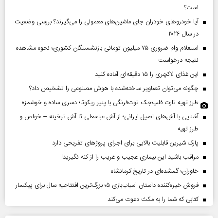
است؟
آیا خودروهای خودران جای ماشین‌های معمولی را می‌گیرند؟ بررسی وضعیت
در سال ۲۰۲۶
استعلام وام ضروری ۷۵ میلیون تومانی بازنشستگان کشوری؛ نحوه مشاهده
نتیجه درخواست
این غذای لاکچری را ۱۵ دقیقه‌ای آماده کنید
چگونه می‌توان تصاویر ساخته‌شده با هوش مصنوعی را تشخیص داد؟
طرز تهیه تارت فلپ‌جک توت‌فرنگی با پنیر ریکوتا؛ دسری ساده و خوشمزه
آشنایی با آش‌های اصیل ایرانی؛ از آش عباسعلی تا آش ترخینه + خواص و
طرز تهیه
پارک شیرین قابلیت‌ بالایی برای اجرای پروژهای تفریحی دارد
مراقب باشید این بیماری عجیب و غریب را از کنه نگیرید!
خاوران؛ گمشده‌ای در تاریخ کرمانشاه
فروش خیره‌کننده داستان اسباب‌بازی ۵؛ بزرگ‌ترین افتتاحیه سال برای پیکسار
کتابی که شما را به مکث دعوت می‌کند