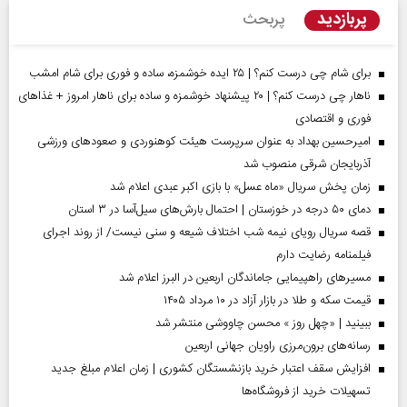
پربازدید
پربحث
برای شام چی درست کنم؟ | ۲۵ ایده خوشمزه، ساده و فوری برای شام امشب
ناهار چی درست کنم؟ | ۲۰ پیشنهاد خوشمزه و ساده برای ناهار امروز + غذاهای
فوری و اقتصادی
امیرحسین بهداد به عنوان سرپرست هیئت کوهنوردی و صعودهای ورزشی
آذربایجان شرقی منصوب شد
زمان پخش سریال «ماه عسل» با بازی اکبر عبدی اعلام شد
دمای ۵۰ درجه در خوزستان | احتمال بارش‌های سیل‌آسا در ۳ استان
قصه سریال رویای نیمه شب اختلاف شیعه و سنی نیست/ از روند اجرای
فیلمنامه رضایت دارم
مسیر‌های راهپیمایی جاماندگان اربعین در البرز اعلام شد
قیمت سکه و طلا در بازار آزاد در ۱۰ مرداد ۱۴۰۵
ببینید | «چهل روز » محسن چاووشی منتشر شد
رسانه‌های برون‌مرزی راویان جهانی اربعین
افزایش سقف اعتبار خرید بازنشستگان کشوری | زمان اعلام مبلغ جدید
تسهیلات خرید از فروشگاه‌ها