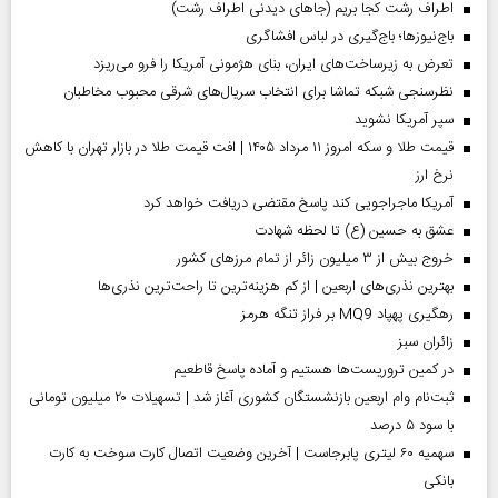
اطراف رشت کجا بریم (جاهای دیدنی اطراف رشت)
باج‌نیوزها؛ باج‌گیری در لباس افشاگری
تعرض به زیرساخت‌های ایران، بنای هژمونی آمریکا را فرو می‌ریزد
نظرسنجی شبکه تماشا برای انتخاب سریال‌های شرقی محبوب مخاطبان
سپر آمریکا نشوید
قیمت طلا و سکه امروز ۱۱ مرداد ۱۴۰۵ | افت قیمت طلا در بازار تهران با کاهش
نرخ ارز
آمریکا ماجراجویی کند پاسخ مقتضی دریافت خواهد کرد
عشق به حسین (ع) تا لحظه شهادت
خروج بیش از ۳ میلیون زائر از تمام مرز‌های کشور
بهترین نذری‌های اربعین | از کم هزینه‌ترین تا راحت‌ترین نذری‌ها
رهگیری پهپاد MQ9 بر فراز تنگه هرمز
‌زائران سبز
در کمین تروریست‌ها هستیم و آماده پاسخ قاطعیم
ثبت‌نام وام اربعین بازنشستگان کشوری آغاز شد | تسهیلات ۲۰ میلیون تومانی
با سود ۵ درصد
سهمیه ۶۰ لیتری پابرجاست | آخرین وضعیت اتصال کارت سوخت به کارت
بانکی