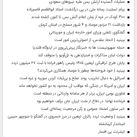
عملیات گسترده ارتش یمن علیه نیروهای سعودی
پیام تسلیت رسانه ملی در پی درگذشت استاد ابوالقاسم قاسم‌زاده
۳۰۰ کودک در غزه از زمان اعلام آتش بس تا کنون کشته شدند
بازداشت ۲۱ مزدور موساد و ۴ شرور مسلح در استان کرمان
گفتگوی تلفنی وزرای امور خارجه ایران و موریتانی
ببینید | اتحاد مقدس، از اصولی‌ترین امور است
حمله صهیونیست ها به خبرنگار پرس‌تی‌وی در اردوگاه قلندیا
دولت لبنان مذاکرات و امتیازدهی به تل‌آویو را متوقف کند
پایان طرح ترافیکی اربعین ۱۴۰۵ پلیس راهور فراجا با ثبت ۶۷ میلیون تردد
ببینید | خود فروخته‌ها چطور با موساد همکاری می‌کردند؟
اسرائیل به دنبال تخریب روند صلح و بی‌ثبات کردن سوریه و غزه است
ایران و آمریکا در جنگی که عواقب آن محدود به دو کشور نخواهد ماند
فناوری بومی ایران، برتر از هر سامانه وارداتی در منطقه است
فرمانده نهاجا: در دفاع از ملت ایران جان برکف خواهیم بود
خبر ستون اعتماد عمومی و رکن مرجعیت رسانه‌ای است
ببینید | وضعیت تردد زائران اربعین در مرز خسروی در گفتگو با منوچهر حبیبی
استاندار کرمانشاه
اینترنت بی افسار