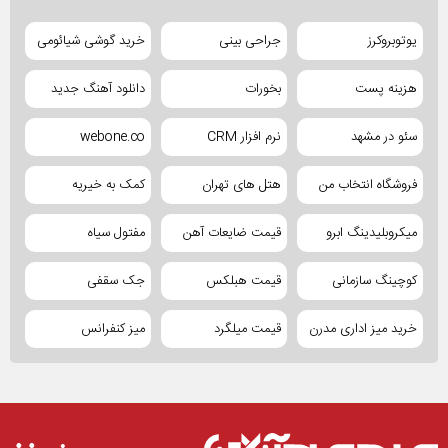
یوتوبروکرز
جراحی بینی
خرید گوشی شیائومی
هزینه پست
بخورات
دانلود آهنگ جدید
سئو در مشهد
نرم افزار CRM
webone.co
فروشگاه انتخاب من
هتل های تهران
کمک به خیریه
میکروبلیدینگ ابرو
قیمت ضایعات آهن
مفتول سیاه
کوچینگ سازمانی
قیمت هبلکس
جک سقفی
خرید میز اداری مدرن
قیمت میلگرد
میز کنفرانس