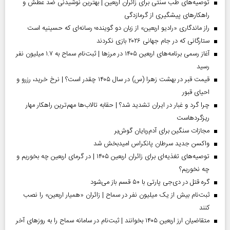
توصیه‌های طب سنتی برای زائران اربعین | بهترین نوشیدنی ضد عطش و
راهکارهای پیشگیری از گرمازدگی
راز ماندگاری «رادیو اربعین» از زبان دو گوینده؛ رسانه‌ای که حسینیه است
ستارگانی که در جام جهانی ۲۰۲۶ بازی نکردند
آغاز رسمی برنامه‌های اربعین ۱۴۰۵ در مرز‌ها | ثبت‌نام سماح به ۱.۷ میلیون نفر
رسید
قیمت قبر در بهشت زهرا (س) در سال ۱۴۰۵ چقدر است؟ | نرخ خرید، رزرو و
احیای قبور
چرا گرد و غبار در ایران تشدید شد؟ | حقابه تالاب‌ها مهم‌ترین راهکار مهار
ریزگردهاست
مجازات سنگین برای آدم‌ربایان گوش‌بر
واکسن جدید سرطان پانکراس امیدبخش شد
توصیه‌های تغذیه‌ای برای زائران اربعین ۱۴۰۵ | در گرمای اربعین چه بخوریم و
چه نخوریم؟
گره قتل در دی‌جی پارتی با ۵۰ قسم باز می‌شود
ثبت‌نام بیش از یک میلیون نفر در سماح | زائران «همیار اربعین» را نصب
کنند
متقاضیان ارز اربعین ۱۴۰۵ بخوانند | ثبت‌نام در سامانه سماح را به روز‌های آخر