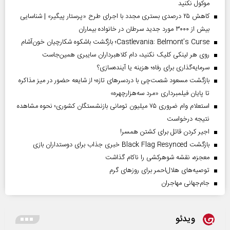
موکول نکنید
کاهش ۲۵ درصدی بستری مجدد با اجرای طرح «پرستار پیگیر» | شناسایی
بیش از ۳۰۰۰ مورد جدید سرطان در خانواده بیماران
Castlevania: Belmont’s Curse؛ بازگشت باشکوه شکارچیان خون‌آشام
روی هر لینکی کلیک نکنید، دام کلاهبرداران سایبری همین‌جاست
سرمایه‌گذاری برای رفاه؛ هزینه یا آینده‌سازی؟
بازگشت مسعود شصت‌چی با دردسر‌های تازه؛ از شایعه حضور در میز مذاکره
تا پایان فیلمبرداری «مرد سه‌هزارچهره»
استعلام وام ضروری ۷۵ میلیون تومانی بازنشستگان کشوری؛ نحوه مشاهده
نتیجه درخواست
اجیر کردن قاتل برای کشتن همسر!
بازگشت Black Flag Resynced خبری جذاب برای دوستداران بازی
معجزه، نقشه شوهرکشی را ناکام گذاشت
توصیه‌های هلال‌احمر برای روز‌های گرم
جام‌جهانی مهاجران
ویدئو