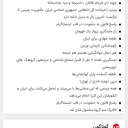
چوبه دار، فرجام قاتلان دختربچه و مرد صاحبخانه
ببینید | فرمانده کل انتظامی جمهوری اسلامی ایران­: مأموریت پلیس تا
بازگشت آخرین زائر به منزل ادامه دارد
پاسخ قانون به خشونت در قاب اینستاگرام
راز ماندگاری پرواز یک قهرمان
نقشه جهادی برای ایران
رکوردشکنی تاریخی بورس
هم دنبال جوانگرایی هستم هم نتیجه
دستگیری تعداد ۸ نفر از اشرار مسلح شاخص و مرتبطین گروهک های
تروریستی
قطعه گمشده پازل کهکشانی‌ها
دربی دوباره خارج از تهران!
همه مردمی که این سختی‌ها را می‌بینند و تحمل می‌کنند، برای ایران و
کشورشان این کاررا انجام می‌دهند
پاسخ قانون به خشونت در قاب اینستاگرام
کالابرگ سه گروه مشمول شارژ شد
گوناگون