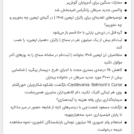
مجازات سنگین برای آدم‌ربایان گوش‌بر
واکسن جدید سرطان پانکراس امیدبخش شد
توصیه‌های تغذیه‌ای برای زائران اربعین ۱۴۰۵ | در گرمای اربعین چه بخوریم و
چه نخوریم؟
گره قتل در دی‌جی پارتی با ۵۰ قسم باز می‌شود
ثبت‌نام بیش از یک میلیون نفر در سماح | زائران «همیار اربعین» را نصب
کنند
متقاضیان ارز اربعین ۱۴۰۵ بخوانند | ثبت‌نام در سامانه سماح را به روز‌های آخر
موکول نکنید
کاهش ۲۵ درصدی بستری مجدد با اجرای طرح «پرستار پیگیر» | شناسایی
بیش از ۳۰۰۰ مورد جدید سرطان در خانواده بیماران
Castlevania: Belmont’s Curse؛ بازگشت باشکوه شکارچیان خون‌آشام
روی هر لینکی کلیک نکنید، دام کلاهبرداران سایبری همین‌جاست
سرمایه‌گذاری برای رفاه؛ هزینه یا آینده‌سازی؟
بازگشت مسعود شصت‌چی با دردسر‌های تازه؛ از شایعه حضور در میز مذاکره
تا پایان فیلمبرداری «مرد سه‌هزارچهره»
استعلام وام ضروری ۷۵ میلیون تومانی بازنشستگان کشوری؛ نحوه مشاهده
نتیجه درخواست