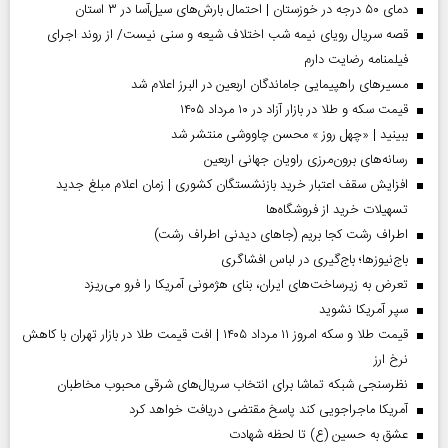
دمای ۵۰ درجه در خوزستان | احتمال بارش‌های سیل‌آسا در ۳ استان
قصه سریال رویای نیمه شب اختلاف شیعه و سنی نیست/ از روند اجرای
فیلمنامه رضایت دارم
مسیر‌های راهپیمایی جاماندگان اربعین در البرز اعلام شد
قیمت سکه و طلا در بازار آزاد در ۱۰ مرداد ۱۴۰۵
ببینید | «چهل روز » محسن چاووشی منتشر شد
رسانه‌های برون‌مرزی راویان جهانی اربعین
افزایش سقف اعتبار خرید بازنشستگان کشوری | زمان اعلام مبلغ جدید
تسهیلات خرید از فروشگاه‌ها
اطراف رشت کجا بریم (جاهای دیدنی اطراف رشت)
باج‌نیوزها؛ باج‌گیری در لباس افشاگری
تعرض به زیرساخت‌های ایران، بنای هژمونی آمریکا را فرو می‌ریزد
سپر آمریکا نشوید
قیمت طلا و سکه امروز ۱۱ مرداد ۱۴۰۵ | افت قیمت طلا در بازار تهران با کاهش
نرخ ارز
نظرسنجی شبکه تماشا برای انتخاب سریال‌های شرقی محبوب مخاطبان
آمریکا ماجراجویی کند پاسخ مقتضی دریافت خواهد کرد
عشق به حسین (ع) تا لحظه شهادت