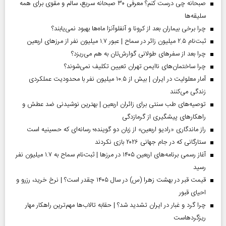
صبحانه چی درست کنم؟ معرفی ۳۰ صبحانه سریع، سالم و مقوی برای همه
سلیقه‌ها
چرا برخی بیماران بعد از کرونا و آنفلوآنزا ماه‌ها بهبود نمی‌یابند؟
ثبت‌نام ۲.۵ میلیون زائر در سماح | عبور ۱.۷ میلیون نفر از مرز‌های اربعین
چرا بعد از سفرهای طولانی گوارش‌تان به هم می‌ریزد؟
چرا ساختمان‌های ناایمن تهران تعیین تکلیف نمی‌شوند؟
آمار معلولیت در ایران | بیش از ۱۰.۵ میلیون نفر با محدودیت عملکردی
زندگی می‌کنند
توصیه‌های طب سنتی برای زائران اربعین | بهترین نوشیدنی ضد عطش و
راهکارهای پیشگیری از گرمازدگی
راز ماندگاری «رادیو اربعین» از زبان دو گوینده؛ رسانه‌ای که حسینیه است
ستارگانی که در جام جهانی ۲۰۲۶ بازی نکردند
آغاز رسمی برنامه‌های اربعین ۱۴۰۵ در مرز‌ها | ثبت‌نام سماح به ۱.۷ میلیون نفر
رسید
قیمت قبر در بهشت زهرا (س) در سال ۱۴۰۵ چقدر است؟ | نرخ خرید، رزرو و
احیای قبور
چرا گرد و غبار در ایران تشدید شد؟ | حقابه تالاب‌ها مهم‌ترین راهکار مهار
ریزگردهاست