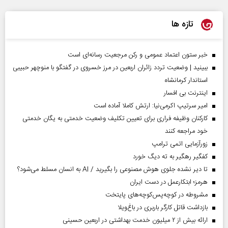
تازه ها
خبر ستون اعتماد عمومی و رکن مرجعیت رسانه‌ای است
ببینید | وضعیت تردد زائران اربعین در مرز خسروی در گفتگو با منوچهر حبیبی
استاندار کرمانشاه
اینترنت بی افسار
امیر سرتیپ اکرمی‌نیا: ارتش کاملا آماده است
کارکنان وظیفه فراری برای تعیین تکلیف وضعیت خدمتی به یگان خدمتی
خود مراجعه کنند
زورآزمایی اتمی ترامپ
کفگیر رهگیر به ته دیگ خورد
تا دیر نشده جلوی هوش مصنوعی را بگیرید / AI به انسان مسلط می‌شود؟
هرمز؛ ابتکارعمل در دست ایران
مشروطه در کوچه‌پس‌کوچه‌های پایتخت
بازداشت قاتل کارگر باربری در باغ‌ویلا
ارائه بیش از ۲ میلیون خدمت بهداشتی در اربعین حسینی