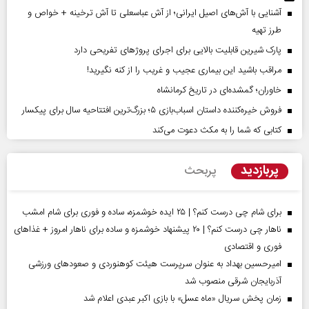
آشنایی با آش‌های اصیل ایرانی؛ از آش عباسعلی تا آش ترخینه + خواص و
طرز تهیه
پارک شیرین قابلیت‌ بالایی برای اجرای پروژهای تفریحی دارد
مراقب باشید این بیماری عجیب و غریب را از کنه نگیرید!
خاوران؛ گمشده‌ای در تاریخ کرمانشاه
فروش خیره‌کننده داستان اسباب‌بازی ۵؛ بزرگ‌ترین افتتاحیه سال برای پیکسار
کتابی که شما را به مکث دعوت می‌کند
پربازدید
پربحث
برای شام چی درست کنم؟ | ۲۵ ایده خوشمزه، ساده و فوری برای شام امشب
ناهار چی درست کنم؟ | ۲۰ پیشنهاد خوشمزه و ساده برای ناهار امروز + غذاهای
فوری و اقتصادی
امیرحسین بهداد به عنوان سرپرست هیئت کوهنوردی و صعودهای ورزشی
آذربایجان شرقی منصوب شد
زمان پخش سریال «ماه عسل» با بازی اکبر عبدی اعلام شد