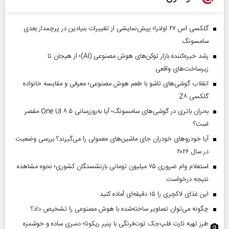
گلکسی اس ۲۷ اولترا؛ پیش‌نمایشی از تغییرات بنیادین در پرچمدار بعدی
سامسونگ
رشد خیره‌کننده بازار توکن‌های هوش مصنوعی (AI)؛ از هیجان تا
زیرساخت‌های واقعی
انقلاب گوشی‌های تاشو‌ با طعم هوش مصنوعی؛ معرفی و مقایسه خانواده
گلکسی Z۸
بحران باتری در گوشی‌های سامسونگ؛ آیا به‌روزرسانی One UI ۸.۵ مقصر
است؟
آیا خودروهای خودران جای ماشین‌های معمولی را می‌گیرند؟ بررسی وضعیت
در سال ۲۰۲۶
استعلام وام ضروری ۷۵ میلیون تومانی بازنشستگان کشوری؛ نحوه مشاهده
نتیجه درخواست
این غذای لاکچری را ۱۵ دقیقه‌ای آماده کنید
چگونه می‌توان تصاویر ساخته‌شده با هوش مصنوعی را تشخیص داد؟
طرز تهیه تارت فلپ‌جک توت‌فرنگی با پنیر ریکوتا؛ دسری ساده و خوشمزه