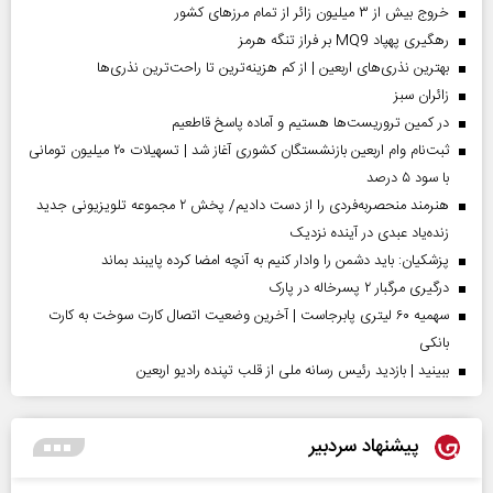
خروج بیش از ۳ میلیون زائر از تمام مرز‌های کشور
رهگیری پهپاد MQ9 بر فراز تنگه هرمز
بهترین نذری‌های اربعین | از کم هزینه‌ترین تا راحت‌ترین نذری‌ها
‌زائران سبز
در کمین تروریست‌ها هستیم و آماده پاسخ قاطعیم
ثبت‌نام وام اربعین بازنشستگان کشوری آغاز شد | تسهیلات ۲۰ میلیون تومانی
با سود ۵ درصد
هنرمند منحصر‌به‌فردی را از دست دادیم/ پخش ۲ مجموعه تلویزیونی جدید
زنده‌یاد عبدی در آینده نزدیک
پزشکیان: باید دشمن را وادار کنیم به آنچه امضا کرده پایبند بماند
درگیری مرگبار ۲ پسرخاله در پارک
سهمیه ۶۰ لیتری پابرجاست | آخرین وضعیت اتصال کارت سوخت به کارت
بانکی
ببینید | بازدید رئیس رسانه ملی از قلب تپنده رادیو اربعین
پیشنهاد سردبیر