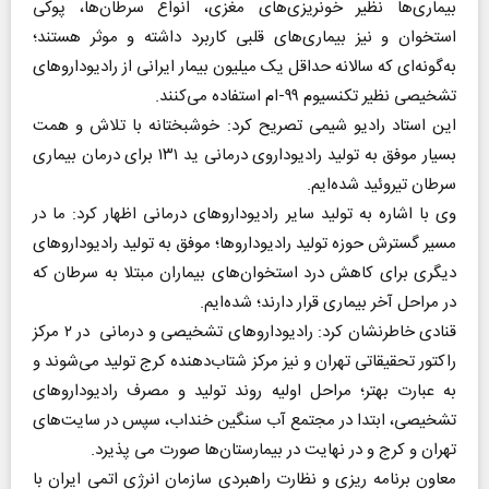
بیماری‌ها نظیر خونریزی‌های مغزی، انواع سرطان‌ها، پوکی
استخوان و نیز بیماری‌های قلبی کاربرد داشته و موثر هستند؛
به‌گونه‌ای‌ که سالانه حداقل یک میلیون بیمار ایرانی از رادیوداروهای
تشخیصی نظیر تکنسیوم ۹۹-ام استفاده می‌کنند.
این استاد رادیو شیمی تصریح کرد: خوشبختانه با تلاش و همت
بسیار موفق به تولید رادیوداروی درمانی ید ۱۳۱ برای درمان بیماری
سرطان تیروئید شده‌ایم.
وی با اشاره به تولید سایر رادیوداروهای درمانی اظهار کرد: ما در
مسیر گسترش حوزه تولید رادیوداروها؛ موفق به تولید رادیوداروهای
دیگری برای کاهش درد استخوان‌های بیماران مبتلا به سرطان که
در مراحل آخر بیماری قرار دارند؛ شده‌ایم.
قنادی خاطرنشان کرد: رادیوداروهای تشخیصی و درمانی در ۲ مرکز
راکتور تحقیقاتی تهران و نیز مرکز شتاب‌دهنده کرج تولید می‌شوند و
به عبارت بهتر؛ مراحل اولیه روند تولید و مصرف رادیوداروهای
تشخیصی، ابتدا در مجتمع آب سنگین خنداب، سپس در سایت‌های
تهران و کرج و در نهایت در بیمارستان‌ها صورت می پذیرد.
معاون برنامه ریزی و نظارت راهبردی سازمان انرژی اتمی ایران با