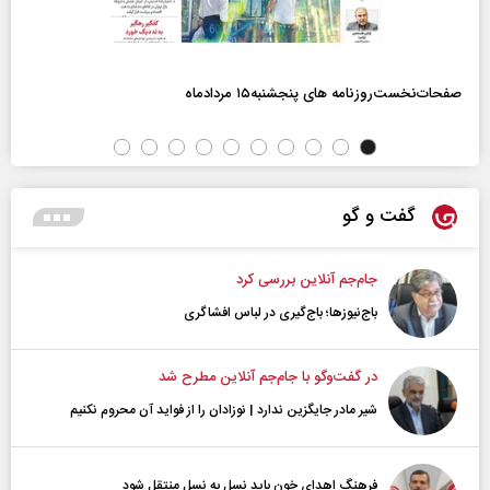
صفحات‌نخست‌روزنامه ها‌ی پنجشنبه‌۱۵ مردادماه
گفت و گو
جام‌جم آنلاین بررسی کرد
باج‌نیوزها؛ باج‌گیری در لباس افشاگری
در گفت‌و‌گو با جام‌جم آنلاین مطرح شد
شیر مادر جایگزین ندارد | نوزادان را از فواید آن محروم نکنیم
فرهنگ اهدای خون باید نسل به نسل منتقل شود