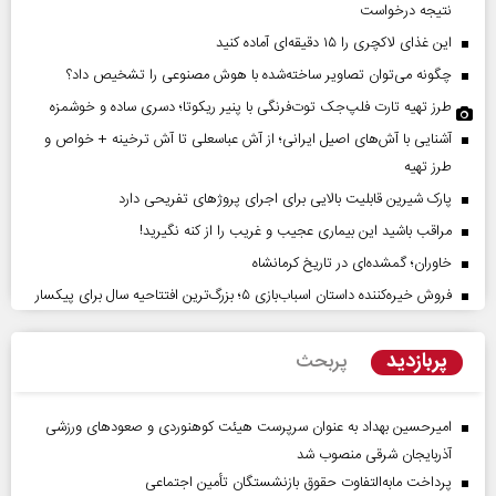
نتیجه درخواست
این غذای لاکچری را ۱۵ دقیقه‌ای آماده کنید
چگونه می‌توان تصاویر ساخته‌شده با هوش مصنوعی را تشخیص داد؟
طرز تهیه تارت فلپ‌جک توت‌فرنگی با پنیر ریکوتا؛ دسری ساده و خوشمزه
آشنایی با آش‌های اصیل ایرانی؛ از آش عباسعلی تا آش ترخینه + خواص و
طرز تهیه
پارک شیرین قابلیت‌ بالایی برای اجرای پروژهای تفریحی دارد
مراقب باشید این بیماری عجیب و غریب را از کنه نگیرید!
خاوران؛ گمشده‌ای در تاریخ کرمانشاه
فروش خیره‌کننده داستان اسباب‌بازی ۵؛ بزرگ‌ترین افتتاحیه سال برای پیکسار
پربازدید
پربحث
امیرحسین بهداد به عنوان سرپرست هیئت کوهنوردی و صعودهای ورزشی
آذربایجان شرقی منصوب شد
پرداخت مابه‌التفاوت حقوق بازنشستگان تأمین اجتماعی