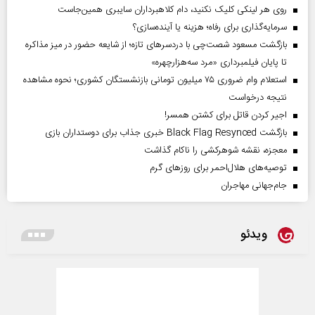
روی هر لینکی کلیک نکنید، دام کلاهبرداران سایبری همین‌جاست
سرمایه‌گذاری برای رفاه؛ هزینه یا آینده‌سازی؟
بازگشت مسعود شصت‌چی با دردسر‌های تازه؛ از شایعه حضور در میز مذاکره
تا پایان فیلمبرداری «مرد سه‌هزارچهره»
استعلام وام ضروری ۷۵ میلیون تومانی بازنشستگان کشوری؛ نحوه مشاهده
نتیجه درخواست
اجیر کردن قاتل برای کشتن همسر!
بازگشت Black Flag Resynced خبری جذاب برای دوستداران بازی
معجزه، نقشه شوهرکشی را ناکام گذاشت
توصیه‌های هلال‌احمر برای روز‌های گرم
جام‌جهانی مهاجران
ویدئو