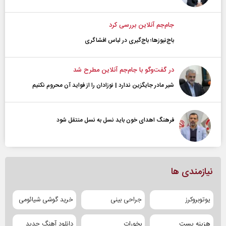
جام‌جم آنلاین بررسی کرد
باج‌نیوزها؛ باج‌گیری در لباس افشاگری
در گفت‌و‌گو با جام‌جم آنلاین مطرح شد
شیر مادر جایگزین ندارد | نوزادان را از فواید آن محروم نکنیم
فرهنگ اهدای خون باید نسل به نسل منتقل شود
نیازمندی ها
یوتوبروکرز
جراحی بینی
خرید گوشی شیائومی
هزینه پست
بخورات
دانلود آهنگ جدید