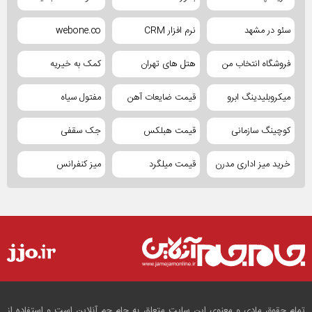
سئو در مشهد
نرم افزار CRM
webone.co
فروشگاه انتخاب من
هتل های تهران
کمک به خیریه
میکروبلیدینگ ابرو
قیمت ضایعات آهن
مفتول سیاه
کوچینگ سازمانی
قیمت هبلکس
جک سقفی
خرید میز اداری مدرن
قیمت میلگرد
میز کنفرانس
تمام حقوق مادی و معنوی این سایت متعلق به جام جم آنلاین است و استفاده از