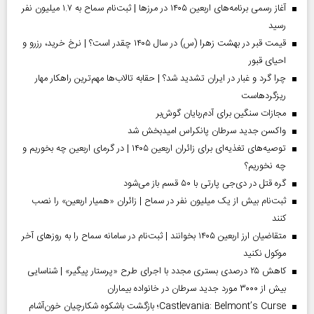
آغاز رسمی برنامه‌های اربعین ۱۴۰۵ در مرز‌ها | ثبت‌نام سماح به ۱.۷ میلیون نفر
رسید
قیمت قبر در بهشت زهرا (س) در سال ۱۴۰۵ چقدر است؟ | نرخ خرید، رزرو و
احیای قبور
چرا گرد و غبار در ایران تشدید شد؟ | حقابه تالاب‌ها مهم‌ترین راهکار مهار
ریزگردهاست
مجازات سنگین برای آدم‌ربایان گوش‌بر
واکسن جدید سرطان پانکراس امیدبخش شد
توصیه‌های تغذیه‌ای برای زائران اربعین ۱۴۰۵ | در گرمای اربعین چه بخوریم و
چه نخوریم؟
گره قتل در دی‌جی پارتی با ۵۰ قسم باز می‌شود
ثبت‌نام بیش از یک میلیون نفر در سماح | زائران «همیار اربعین» را نصب
کنند
متقاضیان ارز اربعین ۱۴۰۵ بخوانند | ثبت‌نام در سامانه سماح را به روز‌های آخر
موکول نکنید
کاهش ۲۵ درصدی بستری مجدد با اجرای طرح «پرستار پیگیر» | شناسایی
بیش از ۳۰۰۰ مورد جدید سرطان در خانواده بیماران
Castlevania: Belmont’s Curse؛ بازگشت باشکوه شکارچیان خون‌آشام