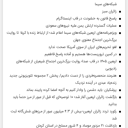
شبکه‌های سیما
‌زائران سبز
پاسخ قانون به خشونت در قاب اینستاگرام
عملیات گسترده ارتش یمن علیه نیروهای سعودی
ویژه‌برنامه‌های اربعین شبکه‌های سیما اعلام شد؛ از ارتباط زنده با کربلا تا روایت
بزرگ‌ترین اجتماع معنوی جهان
لغو تحریم‌های ایران از سوی آمریکا صحت ندارد
در کمین تروریست‌ها هستیم و آماده پاسخ قاطعیم
اربعین ۱۴۰۵ در قاب صدا؛ روایت بزرگ‌ترین اجتماع شیعیان از شبکه‌های
رادیویی
هنرمند منحصر‌به‌فردی را از دست دادیم/ پخش ۲ مجموعه تلویزیونی جدید
زنده‌یاد عبدی در آینده نزدیک
پزشکیان: باید دشمن را وادار کنیم به آنچه امضا کرده پایبند بماند
بازگشت زائران اربعین آغاز شد؛ ۱۰ توصیه‌ای که قبل از عبور از مرز حتماً باید
بدانید
رکورد تردد زائران اربعین؛ بیش از ۴.۳ میلیون عبور از مرزهای شش‌گانه ثبت
شد
بازداشت ۲۱ مزدور موساد و ۴ شرور مسلح در استان کرمان