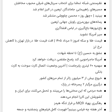
نظرسنجی شبکه تماشا برای انتخاب سریال‌های شرقی محبوب مخاطبان
مسیر‌های راهپیمایی جاماندگان اربعین در البرز اعلام شد
ببینید | «چهل روز » محسن چاووشی منتشر شد
رسانه‌های برون‌مرزی راویان جهانی اربعین
باج‌نیوزها؛ باج‌گیری در لباس افشاگری
سپر آمریکا نشوید
قیمت طلا و سکه امروز ۱۱ مرداد ۱۴۰۵ | افت قیمت طلا در بازار تهران با کاهش
نرخ ارز
عشق به حسین (ع) تا لحظه شهادت
آمریکا ماجراجویی کند پاسخ مقتضی دریافت خواهد کرد
سهمیه ۶۰ لیتری پابرجاست | آخرین وضعیت اتصال کارت سوخت به کارت
بانکی
خروج بیش از ۳ میلیون زائر از تمام مرز‌های کشور
درگیری مرگبار ۲ پسرخاله در پارک
همه مردمی که این سختی‌ها را می‌بینند و تحمل می‌کنند، برای ایران و
کشورشان این کاررا انجام می‌دهند
رهگیری پهپاد MQ9 بر فراز تنگه هرمز
آخر هفته چه فیلمی ببینیم؟ فهرست کامل فیلم‌های پنجشنبه و جمعه