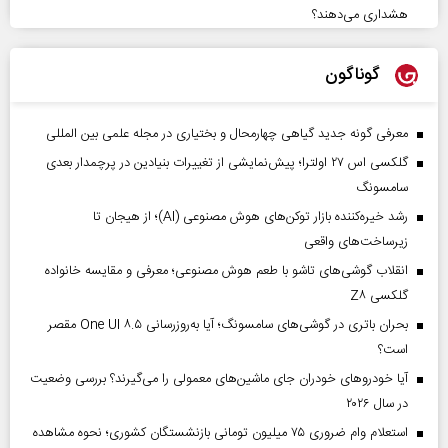
هشداری می‌دهند؟
گوناگون
معرفی گونه جدید گیاهی چهارمحال و بختیاری در مجله علمی بین المللی
گلکسی اس ۲۷ اولترا؛ پیش‌نمایشی از تغییرات بنیادین در پرچمدار بعدی
سامسونگ
رشد خیره‌کننده بازار توکن‌های هوش مصنوعی (AI)؛ از هیجان تا
زیرساخت‌های واقعی
انقلاب گوشی‌های تاشو‌ با طعم هوش مصنوعی؛ معرفی و مقایسه خانواده
گلکسی Z۸
بحران باتری در گوشی‌های سامسونگ؛ آیا به‌روزرسانی One UI ۸.۵ مقصر
است؟
آیا خودروهای خودران جای ماشین‌های معمولی را می‌گیرند؟ بررسی وضعیت
در سال ۲۰۲۶
استعلام وام ضروری ۷۵ میلیون تومانی بازنشستگان کشوری؛ نحوه مشاهده