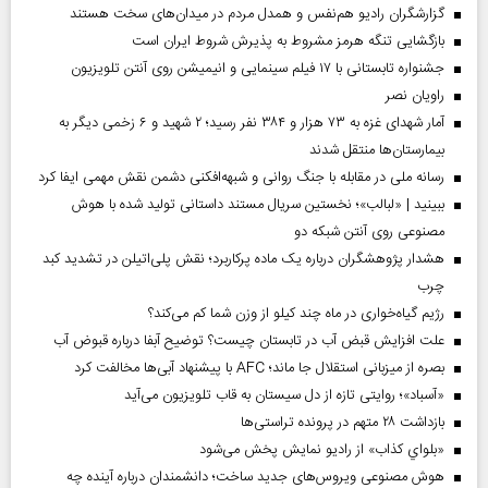
گزارشگران رادیو هم‌نفس و همدل مردم در میدان‌های سخت هستند
بازگشایی تنگه هرمز مشروط به پذیرش شروط ایران است
جشنواره تابستانی با ۱۷ فیلم سینمایی و انیمیشن روی آنتن تلویزیون
راویان نصر
آمار شهدای غزه به ۷۳ هزار و ۳۸۴ نفر رسید؛ ۲ شهید و ۶ زخمی دیگر به
بیمارستان‌ها منتقل شدند
رسانه ملی در مقابله با جنگ روانی و شبهه‌افکنی دشمن نقش مهمی ایفا کرد
ببینید | «لبالب»؛ نخستین سریال مستند داستانی تولید شده با هوش
مصنوعی روی آنتن شبکه دو
هشدار پژوهشگران درباره یک ماده پرکاربرد؛ نقش پلی‌اتیلن در تشدید کبد
چرب
رژیم گیاه‌خواری در ماه چند کیلو از وزن شما کم می‌کند؟
علت افزایش قبض آب در تابستان چیست؟ توضیح آبفا درباره قبوض آب
بصره از میزبانی استقلال جا ماند؛ AFC با پیشنهاد آبی‌ها مخالفت کرد
«آسباد»؛ روایتی تازه از دل سیستان به قاب تلویزیون می‌آید
بازداشت ۲۸ متهم در پرونده تراستی‌ها
«بلواي کذاب» از رادیو نمایش پخش می‌شود
هوش مصنوعی ویروس‌های جدید ساخت؛ دانشمندان درباره آینده چه