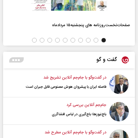
صفحات‌نخست‌روزنامه ها‌ی پنجشنبه‌۱۵ مردادماه
گفت و گو
در گفت‌و‌گو با جام‌جم آنلاین تشریح شد
فاصله ایران با پیشرو‌ان هوش مصنوعی قابل جبران است
جام‌جم آنلاین بررسی کرد
باج‌نیوزها؛ باج‌گیری در لباس افشاگری
در گفت‌و‌گو با جام‌جم آنلاین مطرح شد