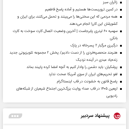
‌زائران سبز
در کمین تروریست‌ها هستیم و آماده پاسخ قاطعیم
همه مردمی که این سختی‌ها را می‌بینند و تحمل می‌کنند، برای ایران و
کشورشان این کاررا انجام می‌دهند
سهمیه ۶۰ لیتری پابرجاست | آخرین وضعیت اتصال کارت سوخت به کارت
بانکی
درگیری مرگبار ۲ پسرخاله در پارک
هنرمند منحصر‌به‌فردی را از دست دادیم/ پخش ۲ مجموعه تلویزیونی جدید
زنده‌یاد عبدی در آینده نزدیک
پزشکیان: باید دشمن را وادار کنیم به آنچه امضا کرده پایبند بماند
لغو تحریم‌های ایران از سوی آمریکا صحت ندارد
پاسخ قانون به خشونت در قاب اینستاگرام
اربعین ۱۴۰۵ در قاب صدا؛ روایت بزرگ‌ترین اجتماع شیعیان از شبکه‌های
رادیویی
پیشنهاد سردبیر