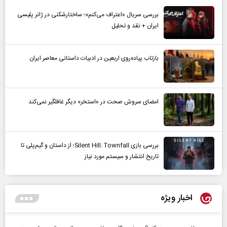
بررسی سریال «اعتراف می‌کنم»؛ ساختارشکنی در ژانر پلیسی
ایران + نقد و تحلیل
بازتاب پیاده‌روی اربعین در ادبیات داستانی معاصر ایران
امضای سروش صحت در «استخر» دیگر غافلگیر نمی‌کند
بررسی بازی Silent Hill: Townfall؛ از داستان و گیم‌پلی تا
تاریخ انتشار و سیستم مورد نیاز
اخبار ویژه