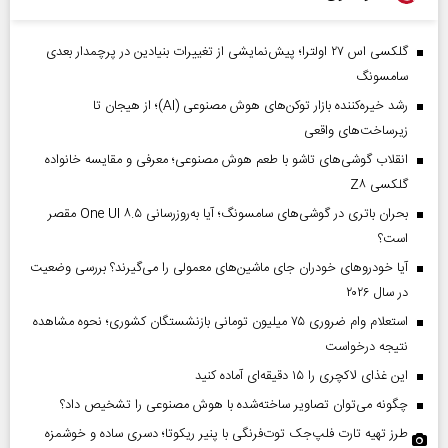
گلکسی اس ۲۷ اولترا؛ پیش‌نمایشی از تغییرات بنیادین در پرچمدار بعدی
سامسونگ
رشد خیره‌کننده بازار توکن‌های هوش مصنوعی (AI)؛ از هیجان تا
زیرساخت‌های واقعی
انقلاب گوشی‌های تاشو‌ با طعم هوش مصنوعی؛ معرفی و مقایسه خانواده
گلکسی Z۸
بحران باتری در گوشی‌های سامسونگ؛ آیا به‌روزرسانی One UI ۸.۵ مقصر
است؟
آیا خودروهای خودران جای ماشین‌های معمولی را می‌گیرند؟ بررسی وضعیت
در سال ۲۰۲۶
استعلام وام ضروری ۷۵ میلیون تومانی بازنشستگان کشوری؛ نحوه مشاهده
نتیجه درخواست
این غذای لاکچری را ۱۵ دقیقه‌ای آماده کنید
چگونه می‌توان تصاویر ساخته‌شده با هوش مصنوعی را تشخیص داد؟
طرز تهیه تارت فلپ‌جک توت‌فرنگی با پنیر ریکوتا؛ دسری ساده و خوشمزه