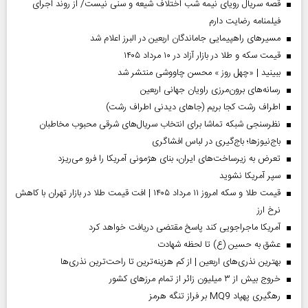
قصه سریال رویای نیمه شب اختلاف شیعه و سنی نیست/ از روند اجرای
فیلمنامه رضایت دارم
مسیر‌های راهپیمایی جاماندگان اربعین در البرز اعلام شد
قیمت سکه و طلا در بازار آزاد در ۱۰ مرداد ۱۴۰۵
ببینید | «چهل روز » محسن چاووشی منتشر شد
رسانه‌های برون‌مرزی راویان جهانی اربعین
اطراف رشت کجا بریم (جاهای دیدنی اطراف رشت)
نظرسنجی شبکه تماشا برای انتخاب سریال‌های شرقی محبوب مخاطبان
باج‌نیوزها؛ باج‌گیری در لباس افشاگری
تعرض به زیرساخت‌های ایران، بنای هژمونی آمریکا را فرو می‌ریزد
سپر آمریکا نشوید
قیمت طلا و سکه امروز ۱۱ مرداد ۱۴۰۵ | افت قیمت طلا در بازار تهران با کاهش
نرخ ارز
آمریکا ماجراجویی کند پاسخ مقتضی دریافت خواهد کرد
عشق به حسین (ع) تا لحظه شهادت
بهترین نذری‌های اربعین | از کم هزینه‌ترین تا راحت‌ترین نذری‌ها
خروج بیش از ۳ میلیون زائر از تمام مرز‌های کشور
رهگیری پهپاد MQ9 بر فراز تنگه هرمز