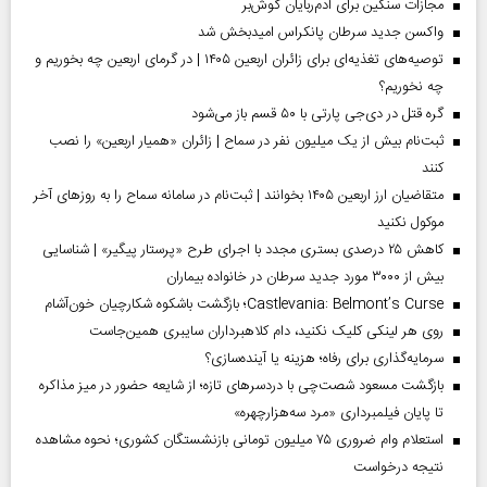
مجازات سنگین برای آدم‌ربایان گوش‌بر
واکسن جدید سرطان پانکراس امیدبخش شد
توصیه‌های تغذیه‌ای برای زائران اربعین ۱۴۰۵ | در گرمای اربعین چه بخوریم و
چه نخوریم؟
گره قتل در دی‌جی پارتی با ۵۰ قسم باز می‌شود
ثبت‌نام بیش از یک میلیون نفر در سماح | زائران «همیار اربعین» را نصب
کنند
متقاضیان ارز اربعین ۱۴۰۵ بخوانند | ثبت‌نام در سامانه سماح را به روز‌های آخر
موکول نکنید
کاهش ۲۵ درصدی بستری مجدد با اجرای طرح «پرستار پیگیر» | شناسایی
بیش از ۳۰۰۰ مورد جدید سرطان در خانواده بیماران
Castlevania: Belmont’s Curse؛ بازگشت باشکوه شکارچیان خون‌آشام
روی هر لینکی کلیک نکنید، دام کلاهبرداران سایبری همین‌جاست
سرمایه‌گذاری برای رفاه؛ هزینه یا آینده‌سازی؟
بازگشت مسعود شصت‌چی با دردسر‌های تازه؛ از شایعه حضور در میز مذاکره
تا پایان فیلمبرداری «مرد سه‌هزارچهره»
استعلام وام ضروری ۷۵ میلیون تومانی بازنشستگان کشوری؛ نحوه مشاهده
نتیجه درخواست