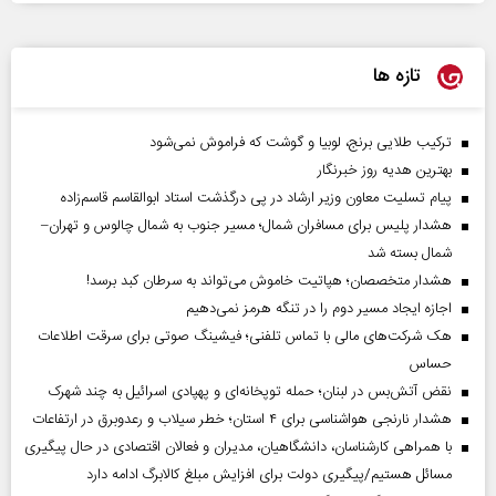
تازه ها
ترکیب طلایی برنج، لوبیا و گوشت که فراموش نمی‌شود
بهترین هدیه روز خبرنگار
پیام تسلیت معاون وزیر ارشاد در پی درگذشت استاد ابوالقاسم قاسم‌زاده
هشدار پلیس برای مسافران شمال؛ مسیر جنوب به شمال چالوس و تهران–
شمال بسته شد
هشدار متخصصان؛ هپاتیت خاموش می‌تواند به سرطان کبد برسد!
اجازه ایجاد مسیر دوم را در تنگه هرمز نمی‌دهیم
هک شرکت‌های مالی با تماس تلفنی؛ فیشینگ صوتی برای سرقت اطلاعات
حساس
نقض آتش‌بس در لبنان؛ حمله توپخانه‌ای و پهپادی اسرائیل به چند شهرک
هشدار نارنجی هواشناسی برای ۴ استان؛ خطر سیلاب و رعدوبرق در ارتفاعات
با همراهی کارشناسان، دانشگاهیان، مدیران و فعالان اقتصادی در حال پیگیری
مسائل هستیم/پیگیری دولت برای افزایش مبلغ کالابرگ ادامه دارد