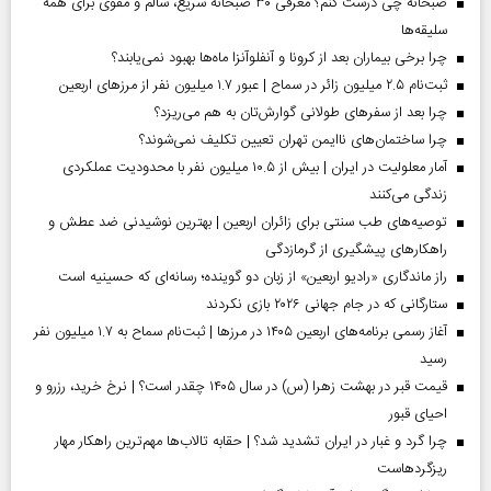
صبحانه چی درست کنم؟ معرفی ۳۰ صبحانه سریع، سالم و مقوی برای همه
سلیقه‌ها
چرا برخی بیماران بعد از کرونا و آنفلوآنزا ماه‌ها بهبود نمی‌یابند؟
ثبت‌نام ۲.۵ میلیون زائر در سماح | عبور ۱.۷ میلیون نفر از مرز‌های اربعین
چرا بعد از سفرهای طولانی گوارش‌تان به هم می‌ریزد؟
چرا ساختمان‌های ناایمن تهران تعیین تکلیف نمی‌شوند؟
آمار معلولیت در ایران | بیش از ۱۰.۵ میلیون نفر با محدودیت عملکردی
زندگی می‌کنند
توصیه‌های طب سنتی برای زائران اربعین | بهترین نوشیدنی ضد عطش و
راهکارهای پیشگیری از گرمازدگی
راز ماندگاری «رادیو اربعین» از زبان دو گوینده؛ رسانه‌ای که حسینیه است
ستارگانی که در جام جهانی ۲۰۲۶ بازی نکردند
آغاز رسمی برنامه‌های اربعین ۱۴۰۵ در مرز‌ها | ثبت‌نام سماح به ۱.۷ میلیون نفر
رسید
قیمت قبر در بهشت زهرا (س) در سال ۱۴۰۵ چقدر است؟ | نرخ خرید، رزرو و
احیای قبور
چرا گرد و غبار در ایران تشدید شد؟ | حقابه تالاب‌ها مهم‌ترین راهکار مهار
ریزگردهاست