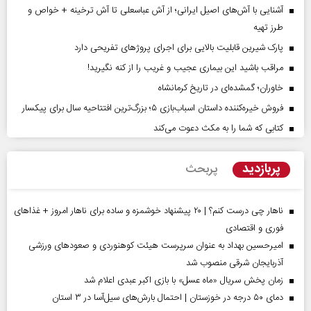
آشنایی با آش‌های اصیل ایرانی؛ از آش عباسعلی تا آش ترخینه + خواص و
طرز تهیه
پارک شیرین قابلیت‌ بالایی برای اجرای پروژهای تفریحی دارد
مراقب باشید این بیماری عجیب و غریب را از کنه نگیرید!
خاوران؛ گمشده‌ای در تاریخ کرمانشاه
فروش خیره‌کننده داستان اسباب‌بازی ۵؛ بزرگ‌ترین افتتاحیه سال برای پیکسار
کتابی که شما را به مکث دعوت می‌کند
پربازدید
پربحث
ناهار چی درست کنم؟ | ۲۰ پیشنهاد خوشمزه و ساده برای ناهار امروز + غذاهای
فوری و اقتصادی
امیرحسین بهداد به عنوان سرپرست هیئت کوهنوردی و صعودهای ورزشی
آذربایجان شرقی منصوب شد
زمان پخش سریال «ماه عسل» با بازی اکبر عبدی اعلام شد
دمای ۵۰ درجه در خوزستان | احتمال بارش‌های سیل‌آسا در ۳ استان