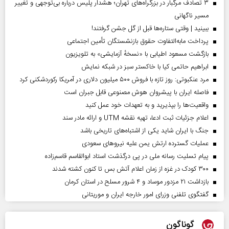
۳ تصادف مرگبار در بزرگراه‌های تهران؛ هشدار پلیس درباره بی‌توجهی و تغییر
مسیر ناگهانی
ببینید | وقتی ستاره‌ها قبل از گل جشن گرفتند!
پرداخت مابه‌التفاوت حقوق بازنشستگان تأمین اجتماعی
بازگشت مسعود اطیابی با «نسخهٔ آزمایشی» به تلویزیون
ابراهیم حاتمی کیا با خاکستر سبز در شبکه نمایش
مرد عنکبوتی: روز تازه با فروش ۵۰۰ میلیون دلاری در آمریکا رکوردشکنی کرد
فاصله ایران با پیشرو‌ان هوش مصنوعی قابل جبران است
واقعیت‌ها را بپذیرید و به تعهدات خود عمل کنید
اعلام جزئیات ثبت ادعا، تهیه نقشه UTM و ارائه مادر سند
جنگ با ایران شاید یکی از اشتباه‌های تاریخی باشد
عملیات گسترده ارتش یمن علیه نیروهای سعودی
پیام تسلیت رسانه ملی در پی درگذشت استاد ابوالقاسم قاسم‌زاده
۳۰۰ کودک در غزه از زمان اعلام آتش بس تا کنون کشته شدند
بازداشت ۲۱ مزدور موساد و ۴ شرور مسلح در استان کرمان
گفتگوی تلفنی وزرای امور خارجه ایران و موریتانی
گوناگون