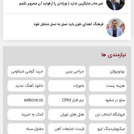
شیر مادر جایگزین ندارد | نوزادان را از فواید آن محروم نکنیم
فرهنگ اهدای خون باید نسل به نسل منتقل شود
نیازمندی ها
یوتوبروکرز
جراحی بینی
خرید گوشی شیائومی
هزینه پست
بخورات
دانلود آهنگ جدید
سئو در مشهد
نرم افزار CRM
webone.co
فروشگاه انتخاب من
هتل های تهران
کمک به خیریه
میکروبلیدینگ ابرو
قیمت ضایعات آهن
مفتول سیاه