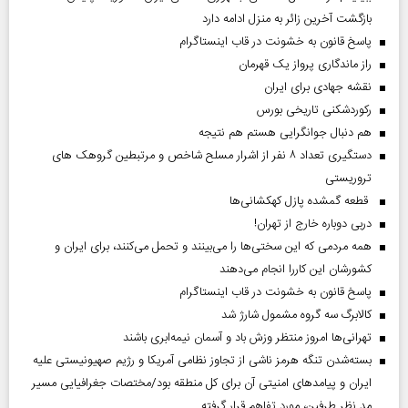
بازگشت آخرین زائر به منزل ادامه دارد
پاسخ قانون به خشونت در قاب اینستاگرام
راز ماندگاری پرواز یک قهرمان
نقشه جهادی برای ایران
رکوردشکنی تاریخی بورس
هم دنبال جوانگرایی هستم هم نتیجه
دستگیری تعداد ۸ نفر از اشرار مسلح شاخص و مرتبطین گروهک های
تروریستی
قطعه گمشده پازل کهکشانی‌ها
دربی دوباره خارج از تهران!
همه مردمی که این سختی‌ها را می‌بینند و تحمل می‌کنند، برای ایران و
کشورشان این کاررا انجام می‌دهند
پاسخ قانون به خشونت در قاب اینستاگرام
کالابرگ سه گروه مشمول شارژ شد
تهرانی‌ها امروز منتظر وزش باد و آسمان نیمه‌ابری باشند
بسته‌شدن تنگه هرمز ناشی از تجاوز نظامی آمریکا و رژیم صهیونیستی علیه
ایران و پیامد‌های امنیتی آن برای کل منطقه بود/مختصات جغرافیایی مسیر
مد نظر طرفین، مورد تفاهم قرار گرفته