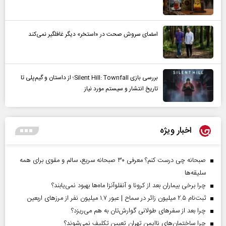
امضای سروش صحت در «استخر» دیگر غافلگیر نمی‌کند
بررسی بازی Silent Hill: Townfall؛ از داستان و گیم‌پلی تا
تاریخ انتشار و سیستم مورد نیاز
اخبار ویژه
صبحانه چی درست کنم؟ معرفی ۳۰ صبحانه سریع، سالم و مقوی برای همه
سلیقه‌ها
چرا برخی بیماران بعد از کرونا و آنفلوآنزا ماه‌ها بهبود نمی‌یابند؟
ثبت‌نام ۲.۵ میلیون زائر در سماح | عبور ۱.۷ میلیون نفر از مرز‌های اربعین
چرا بعد از سفرهای طولانی گوارش‌تان به هم می‌ریزد؟
چرا ساختمان‌های ناایمن تهران تعیین تکلیف نمی‌شوند؟