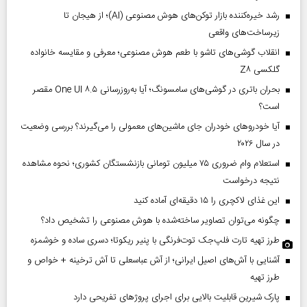
رشد خیره‌کننده بازار توکن‌های هوش مصنوعی (AI)؛ از هیجان تا
زیرساخت‌های واقعی
انقلاب گوشی‌های تاشو‌ با طعم هوش مصنوعی؛ معرفی و مقایسه خانواده
گلکسی Z۸
بحران باتری در گوشی‌های سامسونگ؛ آیا به‌روزرسانی One UI ۸.۵ مقصر
است؟
آیا خودروهای خودران جای ماشین‌های معمولی را می‌گیرند؟ بررسی وضعیت
در سال ۲۰۲۶
استعلام وام ضروری ۷۵ میلیون تومانی بازنشستگان کشوری؛ نحوه مشاهده
نتیجه درخواست
این غذای لاکچری را ۱۵ دقیقه‌ای آماده کنید
چگونه می‌توان تصاویر ساخته‌شده با هوش مصنوعی را تشخیص داد؟
طرز تهیه تارت فلپ‌جک توت‌فرنگی با پنیر ریکوتا؛ دسری ساده و خوشمزه
آشنایی با آش‌های اصیل ایرانی؛ از آش عباسعلی تا آش ترخینه + خواص و
طرز تهیه
پارک شیرین قابلیت‌ بالایی برای اجرای پروژهای تفریحی دارد