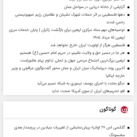
گزارشی از حادثه دریایی در سواحل عمان
دهها فلسطینی بر اثر حملات شهرک نشینان و نظامیان رژیم صهیونیستی
زخمی شدند
توصیه‌های مهم ستاد مرکزی اربعین برای بازگشت زائران | پایان خدمات مرزی
اربعین ۱۵ مرداد ۱۴۰۵
فلسطین هرگز از اولویت ایران خارج نخواهد شد
هر جا در مسیر حق و ولایت باشیم، در حریم امام حسین (ع) هستیم
اربعین بزرگ‌ترین اجتماع مردمی جهان و تجلی تداوم پیام عاشوراست
آخرین روند دیپلماتیک میان ایران و عمان محور گفت‌وگوی عراقچی و وزیر
خارجه ایتالیا
«بگو بخند» با اجرای یوسف تیموری به شبکه نسیم می‌آید
لغو تحریم‌های ایران از سوی آمریکا صحت ندارد
گوناگون
گلکسی اس ۲۷ اولترا؛ پیش‌نمایشی از تغییرات بنیادین در پرچمدار بعدی
سامسونگ