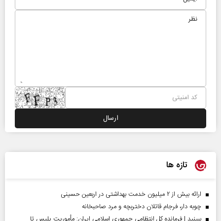
تازه ها
ارائه بیش از ۲ میلیون خدمت بهداشتی در اربعین حسینی
چوبه دار، فرجام قاتلان دختربچه و مرد صاحبخانه
ببینید | فرمانده کل انتظامی جمهوری اسلامی ایران­: مأموریت پلیس تا