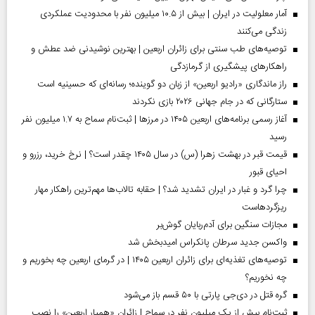
آمار معلولیت در ایران | بیش از ۱۰.۵ میلیون نفر با محدودیت عملکردی
زندگی می‌کنند
توصیه‌های طب سنتی برای زائران اربعین | بهترین نوشیدنی ضد عطش و
راهکارهای پیشگیری از گرمازدگی
راز ماندگاری «رادیو اربعین» از زبان دو گوینده؛ رسانه‌ای که حسینیه است
ستارگانی که در جام جهانی ۲۰۲۶ بازی نکردند
آغاز رسمی برنامه‌های اربعین ۱۴۰۵ در مرز‌ها | ثبت‌نام سماح به ۱.۷ میلیون نفر
رسید
قیمت قبر در بهشت زهرا (س) در سال ۱۴۰۵ چقدر است؟ | نرخ خرید، رزرو و
احیای قبور
چرا گرد و غبار در ایران تشدید شد؟ | حقابه تالاب‌ها مهم‌ترین راهکار مهار
ریزگردهاست
مجازات سنگین برای آدم‌ربایان گوش‌بر
واکسن جدید سرطان پانکراس امیدبخش شد
توصیه‌های تغذیه‌ای برای زائران اربعین ۱۴۰۵ | در گرمای اربعین چه بخوریم و
چه نخوریم؟
گره قتل در دی‌جی پارتی با ۵۰ قسم باز می‌شود
ثبت‌نام بیش از یک میلیون نفر در سماح | زائران «همیار اربعین» را نصب