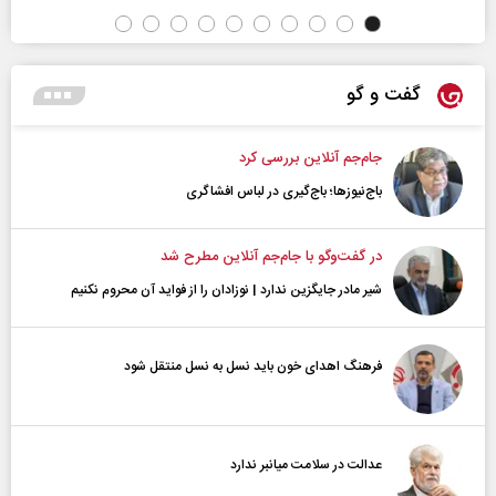
گفت و گو
جام‌جم آنلاین بررسی کرد
باج‌نیوزها؛ باج‌گیری در لباس افشاگری
در گفت‌و‌گو با جام‌جم آنلاین مطرح شد
شیر مادر جایگزین ندارد | نوزادان را از فواید آن محروم نکنیم
فرهنگ اهدای خون باید نسل به نسل منتقل شود
عدالت در سلامت میانبر ندارد