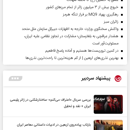
عشق به حسین (ع) تا لحظه شهادت
خروج بیش از ۳ میلیون زائر از تمام مرز‌های کشور
رهگیری پهپاد MQ9 بر فراز تنگه هرمز
‌زائران سبز
واکنش سخنگوی وزارت خارجه به اظهارات دبیرکل سازمان ملل متحد
هشدار عراقچی به بلغارستان؛ مشارکت در تجاوز نظامی علیه ایران،
مسئولیت‌آور است
در کمین تروریست‌ها هستیم و آماده پاسخ قاطعیم
بهترین نذری‌های اربعین | از کم هزینه‌ترین تا راحت‌ترین نذری‌ها
پیشنهاد سردبیر
بررسی سریال «اعتراف می‌کنم»؛ ساختارشکنی در ژانر پلیسی
ایران + نقد و تحلیل
بازتاب پیاده‌روی اربعین در ادبیات داستانی معاصر ایران