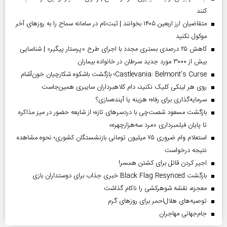
کنند
متقاضیان ارز اربعین ۱۴۰۵ بخوانند | ثبت‌نام در سامانه سماح را به روز‌های آخر
موکول نکنید
کاهش ۲۵ درصدی بستری مجدد با اجرای طرح «پرستار پیگیر» | شناسایی
بیش از ۳۰۰۰ مورد جدید سرطان در خانواده بیماران
Castlevania: Belmont’s Curse؛ بازگشت باشکوه شکارچیان خون‌آشام
روی هر لینکی کلیک نکنید، دام کلاهبرداران سایبری همین‌جاست
سرمایه‌گذاری برای رفاه؛ هزینه یا آینده‌سازی؟
بازگشت مسعود شصت‌چی با دردسر‌های تازه؛ از شایعه حضور در میز مذاکره
تا پایان فیلمبرداری «مرد سه‌هزارچهره»
استعلام وام ضروری ۷۵ میلیون تومانی بازنشستگان کشوری؛ نحوه مشاهده
نتیجه درخواست
اجیر کردن قاتل برای کشتن همسر!
بازگشت Black Flag Resynced خبری جذاب برای دوستداران بازی
معجزه، نقشه شوهرکشی را ناکام گذاشت
توصیه‌های هلال‌احمر برای روز‌های گرم
جام‌جهانی مهاجران