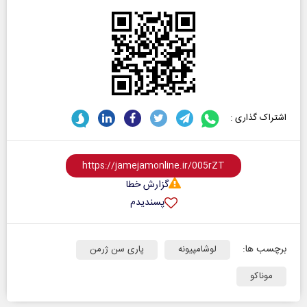
اشتراک گذاری :
گزارش خطا
پسندیدم
برچسب ها:
لوشامپیونه
پاری سن ژرمن
موناکو