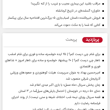
مراقب باشید این بیماری عجیب و غریب را از کنه نگیرید!
خاوران؛ گمشده‌ای در تاریخ کرمانشاه
فروش خیره‌کننده داستان اسباب‌بازی ۵؛ بزرگ‌ترین افتتاحیه سال برای پیکسار
کتابی که شما را به مکث دعوت می‌کند
پربازدید
پربحث
برای شام چی درست کنم؟ | ۲۵ ایده خوشمزه، ساده و فوری برای شام امشب
ناهار چی درست کنم؟ | ۲۰ پیشنهاد خوشمزه و ساده برای ناهار امروز + غذاهای
فوری و اقتصادی
امیرحسین بهداد به عنوان سرپرست هیئت کوهنوردی و صعودهای ورزشی
آذربایجان شرقی منصوب شد
زمان پخش سریال «ماه عسل» با بازی اکبر عبدی اعلام شد
دمای ۵۰ درجه در خوزستان | احتمال بارش‌های سیل‌آسا در ۳ استان
قصه سریال رویای نیمه شب اختلاف شیعه و سنی نیست/ از روند اجرای
فیلمنامه رضایت دارم
مسیر‌های راهپیمایی جاماندگان اربعین در البرز اعلام شد