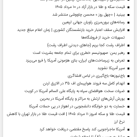
قیمت سکه و طلا در بازار آزاد در ۱۰ مرداد ۱۴۰۵
ببینید | «چهل روز » محسن چاووشی منتشر شد
رسانه‌های برون‌مرزی راویان جهانی اربعین
افزایش سقف اعتبار خرید بازنشستگان کشوری | زمان اعلام مبلغ جدید
تسهیلات خرید از فروشگاه‌ها
اطراف رشت کجا بریم (جاهای دیدنی اطراف رشت)
رهبر یمن: صهیونیسم خطری برای تمام جامعه بشریت است
تعرض به زیرساخت‌های ایران، بنای هژمونی آمریکا را فرو می‌ریزد
سپر آمریکا نشوید
باج‌نیوزها؛ باج‌گیری در لباس افشاگری
انهدام کامل سه فروند هواپیمای اف ۳۵ در الازرق اردن
ضربات سخت هوافضای سپاه به پایگاه علی السالم آمریکا در کویت
یورش آرش‌های ارتش به مراکز و پایگاه‌ آمریکا در بحرین
خسارت به دو خوابگاه دانشجویی در اهواز در پی حملات آمریکا
قیمت طلا و سکه امروز ۱۱ مرداد ۱۴۰۵ | افت قیمت طلا در بازار تهران با کاهش
نرخ ارز
آمریکا ماجراجویی کند پاسخ مقتضی دریافت خواهد کرد