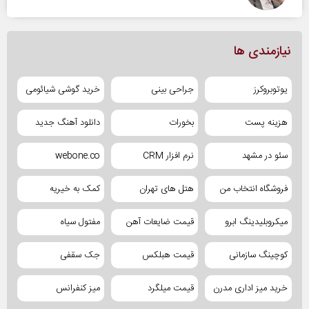
نیازمندی ها
یوتوبروکرز
جراحی بینی
خرید گوشی شیائومی
هزینه پست
بخورات
دانلود آهنگ جدید
سئو در مشهد
نرم افزار CRM
webone.co
فروشگاه انتخاب من
هتل های تهران
کمک به خیریه
میکروبلیدینگ ابرو
قیمت ضایعات آهن
مفتول سیاه
کوچینگ سازمانی
قیمت هبلکس
جک سقفی
خرید میز اداری مدرن
قیمت میلگرد
میز کنفرانس