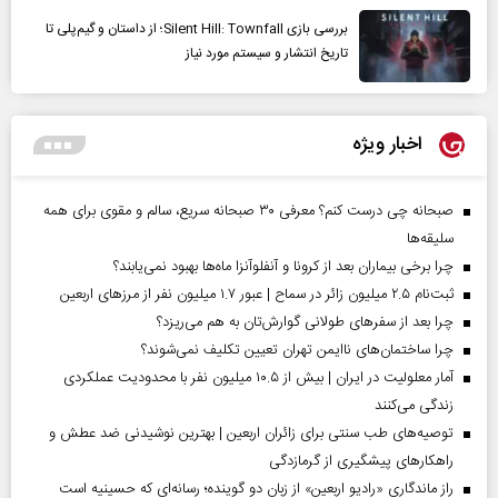
بررسی بازی Silent Hill: Townfall؛ از داستان و گیم‌پلی تا
تاریخ انتشار و سیستم مورد نیاز
اخبار ویژه
صبحانه چی درست کنم؟ معرفی ۳۰ صبحانه سریع، سالم و مقوی برای همه
سلیقه‌ها
چرا برخی بیماران بعد از کرونا و آنفلوآنزا ماه‌ها بهبود نمی‌یابند؟
ثبت‌نام ۲.۵ میلیون زائر در سماح | عبور ۱.۷ میلیون نفر از مرز‌های اربعین
چرا بعد از سفرهای طولانی گوارش‌تان به هم می‌ریزد؟
چرا ساختمان‌های ناایمن تهران تعیین تکلیف نمی‌شوند؟
آمار معلولیت در ایران | بیش از ۱۰.۵ میلیون نفر با محدودیت عملکردی
زندگی می‌کنند
توصیه‌های طب سنتی برای زائران اربعین | بهترین نوشیدنی ضد عطش و
راهکارهای پیشگیری از گرمازدگی
راز ماندگاری «رادیو اربعین» از زبان دو گوینده؛ رسانه‌ای که حسینیه است