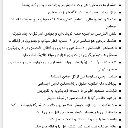
هشدار متخصصان؛ هپاتیت خاموش می‌تواند به سرطان کبد برسد!
اجازه ایجاد مسیر دوم را در تنگه هرمز نمی‌دهیم
هک شرکت‌های مالی با تماس تلفنی؛ فیشینگ صوتی برای سرقت اطلاعات
حساس
نقض آتش‌بس در لبنان؛ حمله توپخانه‌ای و پهپادی اسرائیل به چند شهرک
هشدار نارنجی هواشناسی برای ۴ استان؛ خطر سیلاب و رعدوبرق در ارتفاعات
با همراهی کارشناسان، دانشگاهیان، مدیران و فعالان اقتصادی در حال پیگیری
مسائل هستیم/پیگیری دولت برای افزایش مبلغ کالابرگ ادامه دارد
۳ تصادف مرگبار در بزرگراه‌های تهران؛ هشدار پلیس درباره بی‌توجهی و تغییر
مسیر ناگهانی
ببینید | وقتی ستاره‌ها قبل از گل جشن گرفتند!
پرداخت مابه‌التفاوت حقوق بازنشستگان تأمین اجتماعی
بازگشت مسعود اطیابی با «نسخهٔ آزمایشی» به تلویزیون
ابراهیم حاتمی کیا با خاکستر سبز در شبکه نمایش
مرد عنکبوتی: روز تازه با فروش ۵۰۰ میلیون دلاری در آمریکا رکوردشکنی کرد
فاصله ایران با پیشرو‌ان هوش مصنوعی قابل جبران است
واقعیت‌ها را بپذیرید و به تعهدات خود عمل کنید
اعلام جزئیات ثبت ادعا، تهیه نقشه UTM و ارائه مادر سند