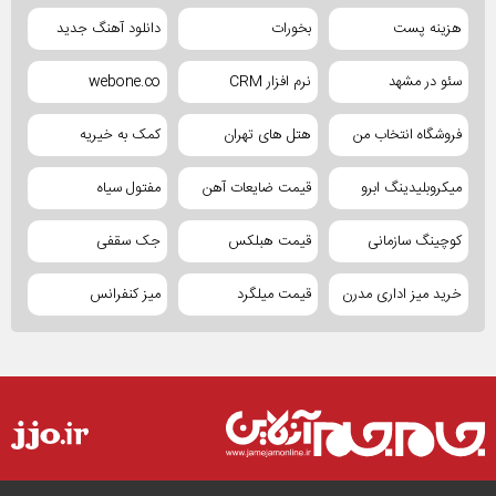
هزینه پست
بخورات
دانلود آهنگ جدید
سئو در مشهد
نرم افزار CRM
webone.co
فروشگاه انتخاب من
هتل های تهران
کمک به خیریه
میکروبلیدینگ ابرو
قیمت ضایعات آهن
مفتول سیاه
کوچینگ سازمانی
قیمت هبلکس
جک سقفی
خرید میز اداری مدرن
قیمت میلگرد
میز کنفرانس