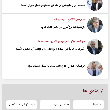
فاصله ایران با پیشرو‌ان هوش مصنوعی قابل جبران است
جام‌جم آنلاین بررسی کرد
باج‌نیوزها؛ باج‌گیری در لباس افشاگری
در گفت‌و‌گو با جام‌جم آنلاین مطرح شد
شیر مادر جایگزین ندارد | نوزادان را از فواید آن محروم نکنیم
فرهنگ اهدای خون باید نسل به نسل منتقل شود
نیازمندی ها
یوتوبروکرز
جراحی بینی
خرید گوشی شیائومی