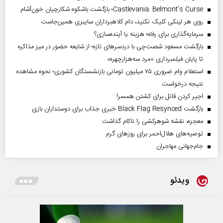
Castlevania: Belmont’s Curse؛ بازگشت باشکوه شکارچیان خون‌آشام
روی هر لینکی کلیک نکنید، دام کلاهبرداران سایبری همین‌جاست
سرمایه‌گذاری برای رفاه؛ هزینه یا آینده‌سازی؟
بازگشت مسعود شصت‌چی با دردسر‌های تازه؛ از شایعه حضور در میز مذاکره
تا پایان فیلمبرداری «مرد سه‌هزارچهره»
استعلام وام ضروری ۷۵ میلیون تومانی بازنشستگان کشوری؛ نحوه مشاهده
نتیجه درخواست
اجیر کردن قاتل برای کشتن همسر!
بازگشت Black Flag Resynced خبری جذاب برای دوستداران بازی
معجزه، نقشه شوهرکشی را ناکام گذاشت
توصیه‌های هلال‌احمر برای روز‌های گرم
جام‌جهانی مهاجران
ویدئو