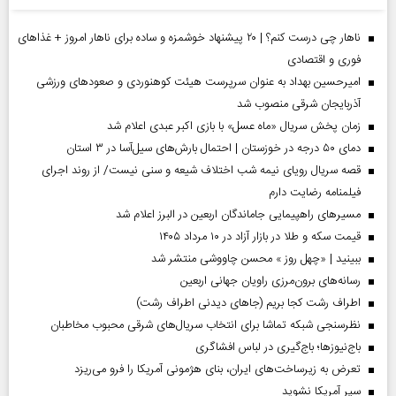
ناهار چی درست کنم؟ | ۲۰ پیشنهاد خوشمزه و ساده برای ناهار امروز + غذاهای
فوری و اقتصادی
امیرحسین بهداد به عنوان سرپرست هیئت کوهنوردی و صعودهای ورزشی
آذربایجان شرقی منصوب شد
زمان پخش سریال «ماه عسل» با بازی اکبر عبدی اعلام شد
دمای ۵۰ درجه در خوزستان | احتمال بارش‌های سیل‌آسا در ۳ استان
قصه سریال رویای نیمه شب اختلاف شیعه و سنی نیست/ از روند اجرای
فیلمنامه رضایت دارم
مسیر‌های راهپیمایی جاماندگان اربعین در البرز اعلام شد
قیمت سکه و طلا در بازار آزاد در ۱۰ مرداد ۱۴۰۵
ببینید | «چهل روز » محسن چاووشی منتشر شد
رسانه‌های برون‌مرزی راویان جهانی اربعین
اطراف رشت کجا بریم (جاهای دیدنی اطراف رشت)
نظرسنجی شبکه تماشا برای انتخاب سریال‌های شرقی محبوب مخاطبان
باج‌نیوزها؛ باج‌گیری در لباس افشاگری
تعرض به زیرساخت‌های ایران، بنای هژمونی آمریکا را فرو می‌ریزد
سپر آمریکا نشوید