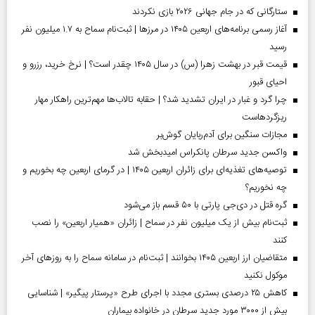
ستارگانی که در جام جهانی ۲۰۲۶ بازی نکردند
آغاز رسمی برنامه‌های اربعین ۱۴۰۵ در مرز‌ها | ثبت‌نام سماح به ۱.۷ میلیون نفر
رسید
قیمت قبر در بهشت زهرا (س) در سال ۱۴۰۵ چقدر است؟ | نرخ خرید، رزرو و
احیای قبور
چرا گرد و غبار در ایران تشدید شد؟ | حقابه تالاب‌ها مهم‌ترین راهکار مهار
ریزگردهاست
مجازات سنگین برای آدم‌ربایان گوش‌بر
واکسن جدید سرطان پانکراس امیدبخش شد
توصیه‌های تغذیه‌ای برای زائران اربعین ۱۴۰۵ | در گرمای اربعین چه بخوریم و
چه نخوریم؟
گره قتل در دی‌جی پارتی با ۵۰ قسم باز می‌شود
ثبت‌نام بیش از یک میلیون نفر در سماح | زائران «همیار اربعین» را نصب
کنند
متقاضیان ارز اربعین ۱۴۰۵ بخوانند | ثبت‌نام در سامانه سماح را به روز‌های آخر
موکول نکنید
کاهش ۲۵ درصدی بستری مجدد با اجرای طرح «پرستار پیگیر» | شناسایی
بیش از ۳۰۰۰ مورد جدید سرطان در خانواده بیماران