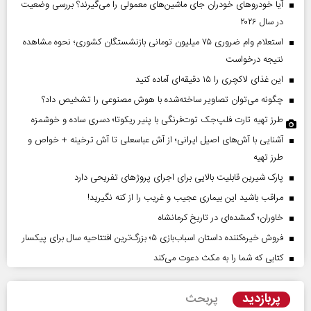
آیا خودروهای خودران جای ماشین‌های معمولی را می‌گیرند؟ بررسی وضعیت
در سال ۲۰۲۶
استعلام وام ضروری ۷۵ میلیون تومانی بازنشستگان کشوری؛ نحوه مشاهده
نتیجه درخواست
این غذای لاکچری را ۱۵ دقیقه‌ای آماده کنید
چگونه می‌توان تصاویر ساخته‌شده با هوش مصنوعی را تشخیص داد؟
طرز تهیه تارت فلپ‌جک توت‌فرنگی با پنیر ریکوتا؛ دسری ساده و خوشمزه
آشنایی با آش‌های اصیل ایرانی؛ از آش عباسعلی تا آش ترخینه + خواص و
طرز تهیه
پارک شیرین قابلیت‌ بالایی برای اجرای پروژهای تفریحی دارد
مراقب باشید این بیماری عجیب و غریب را از کنه نگیرید!
خاوران؛ گمشده‌ای در تاریخ کرمانشاه
فروش خیره‌کننده داستان اسباب‌بازی ۵؛ بزرگ‌ترین افتتاحیه سال برای پیکسار
کتابی که شما را به مکث دعوت می‌کند
پربازدید
پربحث