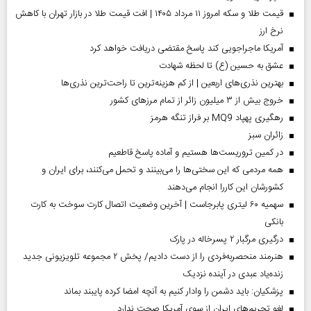
قیمت طلا و سکه امروز ۱۱ مرداد ۱۴۰۵ | افت قیمت طلا در بازار تهران با کاهش
نرخ ارز
آمریکا ماجراجویی کند پاسخ مقتضی دریافت خواهد کرد
عشق به حسین (ع) تا لحظه شهادت
بهترین نذری‌های اربعین | از کم هزینه‌ترین تا راحت‌ترین نذری‌ها
خروج بیش از ۳ میلیون زائر از تمام مرز‌های کشور
رهگیری پهپاد MQ9 بر فراز تنگه هرمز
‌زائران سبز
در کمین تروریست‌ها هستیم و آماده پاسخ قاطعیم
همه مردمی که این سختی‌ها را می‌بینند و تحمل می‌کنند، برای ایران و
کشورشان این کاررا انجام می‌دهند
سهمیه ۶۰ لیتری پابرجاست | آخرین وضعیت اتصال کارت سوخت به کارت
بانکی
درگیری مرگبار ۲ پسرخاله در پارک
هنرمند منحصر‌به‌فردی را از دست دادیم/ پخش ۲ مجموعه تلویزیونی جدید
زنده‌یاد عبدی در آینده نزدیک
پزشکیان: باید دشمن را وادار کنیم به آنچه امضا کرده پایبند بماند
لغو تحریم‌های ایران از سوی آمریکا صحت ندارد