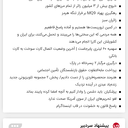
خروج بیش از ۳ میلیون زائر از تمام مرز‌های کشور
رهگیری پهپاد MQ9 بر فراز تنگه هرمز
‌زائران سبز
در کمین تروریست‌ها هستیم و آماده پاسخ قاطعیم
همه مردمی که این سختی‌ها را می‌بینند و تحمل می‌کنند، برای ایران و
کشورشان این کاررا انجام می‌دهند
سهمیه ۶۰ لیتری پابرجاست | آخرین وضعیت اتصال کارت سوخت به کارت
بانکی
درگیری مرگبار ۲ پسرخاله در پارک
پرداخت مابه‌التفاوت حقوق بازنشستگان تأمین اجتماعی
هنرمند منحصر‌به‌فردی را از دست دادیم/ پخش ۲ مجموعه تلویزیونی جدید
زنده‌یاد عبدی در آینده نزدیک
پزشکیان: باید دشمن را وادار کنیم به آنچه امضا کرده پایبند بماند
لغو تحریم‌های ایران از سوی آمریکا صحت ندارد
پاسخ قانون به خشونت در قاب اینستاگرام
پیشنهاد سردبیر