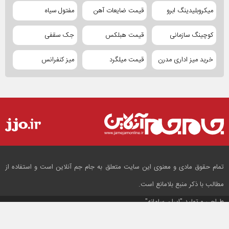
میکروبلیدینگ ابرو
قیمت ضایعات آهن
مفتول سیاه
کوچینگ سازمانی
قیمت هبلکس
جک سقفی
خرید میز اداری مدرن
قیمت میلگرد
میز کنفرانس
تمام حقوق مادی و معنوی این سایت متعلق به جام جم آنلاین است و استفاده از
مطالب با ذکر منبع بلامانع است.
طراحی و تولید
"ایران سامانه"