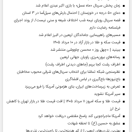
زمان پخش سریال «ماه عسل» با بازی اکبر عبدی اعلام شد
دمای ۵۰ درجه در خوزستان | احتمال بارش‌های سیل‌آسا در ۳ استان
قصه سریال رویای نیمه شب اختلاف شیعه و سنی نیست/ از روند اجرای
فیلمنامه رضایت دارم
مسیر‌های راهپیمایی جاماندگان اربعین در البرز اعلام شد
قیمت سکه و طلا در بازار آزاد در ۱۰ مرداد ۱۴۰۵
ببینید | «چهل روز » محسن چاووشی منتشر شد
رسانه‌های برون‌مرزی راویان جهانی اربعین
اطراف رشت کجا بریم (جاهای دیدنی اطراف رشت)
نظرسنجی شبکه تماشا برای انتخاب سریال‌های شرقی محبوب مخاطبان
باج‌نیوزها؛ باج‌گیری در لباس افشاگری
تعرض به زیرساخت‌های ایران، بنای هژمونی آمریکا را فرو می‌ریزد
سپر آمریکا نشوید
قیمت طلا و سکه امروز ۱۱ مرداد ۱۴۰۵ | افت قیمت طلا در بازار تهران با کاهش
نرخ ارز
آمریکا ماجراجویی کند پاسخ مقتضی دریافت خواهد کرد
عشق به حسین (ع) تا لحظه شهادت
بهترین نذری‌های اربعین | از کم هزینه‌ترین تا راحت‌ترین نذری‌ها