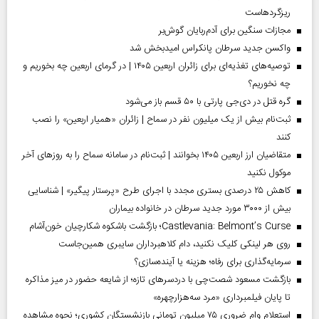
ریزگردهاست
مجازات سنگین برای آدم‌ربایان گوش‌بر
واکسن جدید سرطان پانکراس امیدبخش شد
توصیه‌های تغذیه‌ای برای زائران اربعین ۱۴۰۵ | در گرمای اربعین چه بخوریم و
چه نخوریم؟
گره قتل در دی‌جی پارتی با ۵۰ قسم باز می‌شود
ثبت‌نام بیش از یک میلیون نفر در سماح | زائران «همیار اربعین» را نصب
کنند
متقاضیان ارز اربعین ۱۴۰۵ بخوانند | ثبت‌نام در سامانه سماح را به روز‌های آخر
موکول نکنید
کاهش ۲۵ درصدی بستری مجدد با اجرای طرح «پرستار پیگیر» | شناسایی
بیش از ۳۰۰۰ مورد جدید سرطان در خانواده بیماران
Castlevania: Belmont’s Curse؛ بازگشت باشکوه شکارچیان خون‌آشام
روی هر لینکی کلیک نکنید، دام کلاهبرداران سایبری همین‌جاست
سرمایه‌گذاری برای رفاه؛ هزینه یا آینده‌سازی؟
بازگشت مسعود شصت‌چی با دردسر‌های تازه؛ از شایعه حضور در میز مذاکره
تا پایان فیلمبرداری «مرد سه‌هزارچهره»
استعلام وام ضروری ۷۵ میلیون تومانی بازنشستگان کشوری؛ نحوه مشاهده