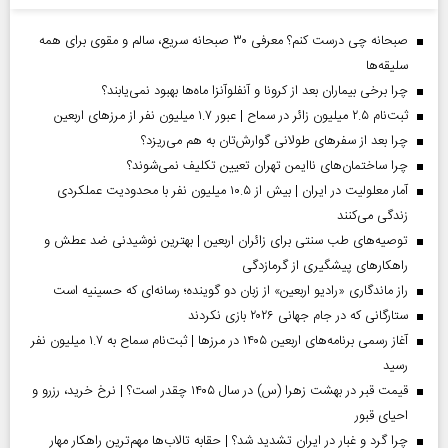
صبحانه چی درست کنم؟ معرفی ۳۰ صبحانه سریع، سالم و مقوی برای همه
سلیقه‌ها
چرا برخی بیماران بعد از کرونا و آنفلوآنزا ماه‌ها بهبود نمی‌یابند؟
ثبت‌نام ۲.۵ میلیون زائر در سماح | عبور ۱.۷ میلیون نفر از مرز‌های اربعین
چرا بعد از سفرهای طولانی گوارش‌تان به هم می‌ریزد؟
چرا ساختمان‌های ناایمن تهران تعیین تکلیف نمی‌شوند؟
آمار معلولیت در ایران | بیش از ۱۰.۵ میلیون نفر با محدودیت عملکردی
زندگی می‌کنند
توصیه‌های طب سنتی برای زائران اربعین | بهترین نوشیدنی ضد عطش و
راهکارهای پیشگیری از گرمازدگی
راز ماندگاری «رادیو اربعین» از زبان دو گوینده؛ رسانه‌ای که حسینیه است
ستارگانی که در جام جهانی ۲۰۲۶ بازی نکردند
آغاز رسمی برنامه‌های اربعین ۱۴۰۵ در مرز‌ها | ثبت‌نام سماح به ۱.۷ میلیون نفر
رسید
قیمت قبر در بهشت زهرا (س) در سال ۱۴۰۵ چقدر است؟ | نرخ خرید، رزرو و
احیای قبور
چرا گرد و غبار در ایران تشدید شد؟ | حقابه تالاب‌ها مهم‌ترین راهکار مهار