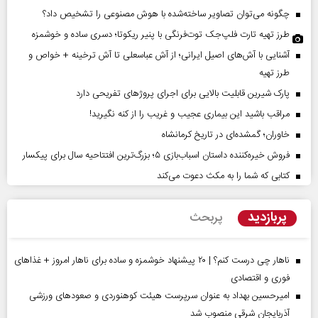
چگونه می‌توان تصاویر ساخته‌شده با هوش مصنوعی را تشخیص داد؟
طرز تهیه تارت فلپ‌جک توت‌فرنگی با پنیر ریکوتا؛ دسری ساده و خوشمزه
آشنایی با آش‌های اصیل ایرانی؛ از آش عباسعلی تا آش ترخینه + خواص و
طرز تهیه
پارک شیرین قابلیت‌ بالایی برای اجرای پروژهای تفریحی دارد
مراقب باشید این بیماری عجیب و غریب را از کنه نگیرید!
خاوران؛ گمشده‌ای در تاریخ کرمانشاه
فروش خیره‌کننده داستان اسباب‌بازی ۵؛ بزرگ‌ترین افتتاحیه سال برای پیکسار
کتابی که شما را به مکث دعوت می‌کند
پربازدید
پربحث
ناهار چی درست کنم؟ | ۲۰ پیشنهاد خوشمزه و ساده برای ناهار امروز + غذاهای
فوری و اقتصادی
امیرحسین بهداد به عنوان سرپرست هیئت کوهنوردی و صعودهای ورزشی
آذربایجان شرقی منصوب شد