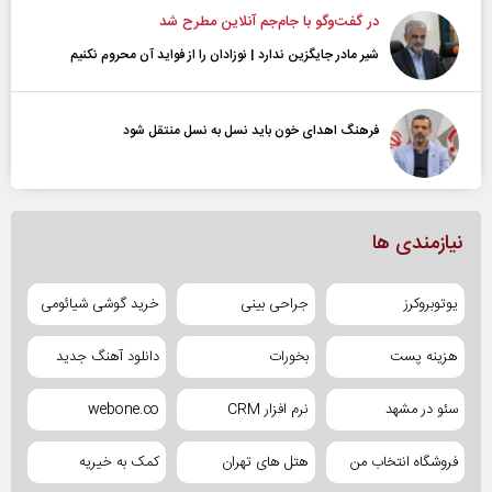
در گفت‌و‌گو با جام‌جم آنلاین مطرح شد
شیر مادر جایگزین ندارد | نوزادان را از فواید آن محروم نکنیم
فرهنگ اهدای خون باید نسل به نسل منتقل شود
نیازمندی ها
یوتوبروکرز
جراحی بینی
خرید گوشی شیائومی
هزینه پست
بخورات
دانلود آهنگ جدید
سئو در مشهد
نرم افزار CRM
webone.co
فروشگاه انتخاب من
هتل های تهران
کمک به خیریه