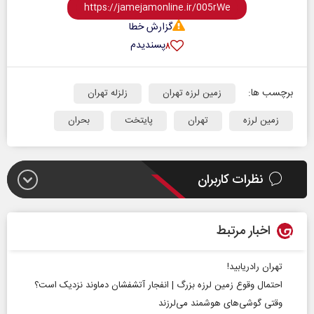
گزارش خطا
پسندیدم
۸
برچسب ها:
زمین لرزه تهران
زلزله تهران
زمین لرزه
تهران
پایتخت
بحران
نظرات کاربران
اخبار مرتبط
تهران رادریابید!
احتمال وقوع زمین لرزه‌ بزرگ | انفجار آتشفشان دماوند نزدیک است؟
وقتی گوشی‌های هوشمند می‌لرزند