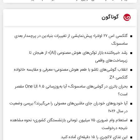
گوناگون
گلکسی اس ۲۷ اولترا؛ پیش‌نمایشی از تغییرات بنیادین در پرچمدار بعدی
سامسونگ
رشد خیره‌کننده بازار توکن‌های هوش مصنوعی (AI)؛ از هیجان تا
زیرساخت‌های واقعی
انقلاب گوشی‌های تاشو‌ با طعم هوش مصنوعی؛ معرفی و مقایسه خانواده
گلکسی Z۸
بحران باتری در گوشی‌های سامسونگ؛ آیا به‌روزرسانی One UI ۸.۵ مقصر
است؟
آیا خودروهای خودران جای ماشین‌های معمولی را می‌گیرند؟ بررسی وضعیت
در سال ۲۰۲۶
استعلام وام ضروری ۷۵ میلیون تومانی بازنشستگان کشوری؛ نحوه مشاهده
نتیجه درخواست
این غذای لاکچری را ۱۵ دقیقه‌ای آماده کنید