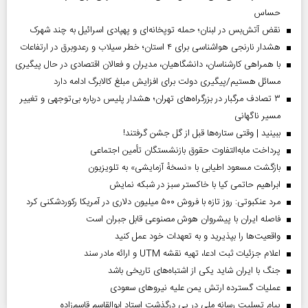
حساس
نقض آتش‌بس در لبنان؛ حمله توپخانه‌ای و پهپادی اسرائیل به چند شهرک
هشدار نارنجی هواشناسی برای ۴ استان؛ خطر سیلاب و رعدوبرق در ارتفاعات
با همراهی کارشناسان، دانشگاهیان، مدیران و فعالان اقتصادی در حال پیگیری
مسائل هستیم/پیگیری دولت برای افزایش مبلغ کالابرگ ادامه دارد
۳ تصادف مرگبار در بزرگراه‌های تهران؛ هشدار پلیس درباره بی‌توجهی و تغییر
مسیر ناگهانی
ببینید | وقتی ستاره‌ها قبل از گل جشن گرفتند!
پرداخت مابه‌التفاوت حقوق بازنشستگان تأمین اجتماعی
بازگشت مسعود اطیابی با «نسخهٔ آزمایشی» به تلویزیون
ابراهیم حاتمی کیا با خاکستر سبز در شبکه نمایش
مرد عنکبوتی: روز تازه با فروش ۵۰۰ میلیون دلاری در آمریکا رکوردشکنی کرد
فاصله ایران با پیشرو‌ان هوش مصنوعی قابل جبران است
واقعیت‌ها را بپذیرید و به تعهدات خود عمل کنید
اعلام جزئیات ثبت ادعا، تهیه نقشه UTM و ارائه مادر سند
جنگ با ایران شاید یکی از اشتباه‌های تاریخی باشد
عملیات گسترده ارتش یمن علیه نیروهای سعودی
پیام تسلیت رسانه ملی در پی درگذشت استاد ابوالقاسم قاسم‌زاده