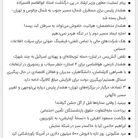
پیام تسلیت معاون وزیر ارشاد در پی درگذشت استاد ابوالقاسم قاسم‌زاده
هشدار پلیس برای مسافران شمال؛ مسیر جنوب به شمال چالوس و تهران–
شمال بسته شد
هشدار متخصصان؛ هپاتیت خاموش می‌تواند به سرطان کبد برسد!
اجازه ایجاد مسیر دوم را در تنگه هرمز نمی‌دهیم
هک شرکت‌های مالی با تماس تلفنی؛ فیشینگ صوتی برای سرقت اطلاعات
حساس
نقض آتش‌بس در لبنان؛ حمله توپخانه‌ای و پهپادی اسرائیل به چند شهرک
هشدار نارنجی هواشناسی برای ۴ استان؛ خطر سیلاب و رعدوبرق در ارتفاعات
با همراهی کارشناسان، دانشگاهیان، مدیران و فعالان اقتصادی در حال پیگیری
مسائل هستیم/پیگیری دولت برای افزایش مبلغ کالابرگ ادامه دارد
۳ تصادف مرگبار در بزرگراه‌های تهران؛ هشدار پلیس درباره بی‌توجهی و تغییر
مسیر ناگهانی
ببینید | وقتی ستاره‌ها قبل از گل جشن گرفتند!
پرداخت مابه‌التفاوت حقوق بازنشستگان تأمین اجتماعی
بازگشت مسعود اطیابی با «نسخهٔ آزمایشی» به تلویزیون
ابراهیم حاتمی کیا با خاکستر سبز در شبکه نمایش
مرد عنکبوتی: روز تازه با فروش ۵۰۰ میلیون دلاری در آمریکا رکوردشکنی کرد