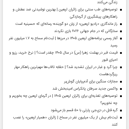
زندگی می‌کنند
توصیه‌های طب سنتی برای زائران اربعین | بهترین نوشیدنی ضد عطش و
راهکارهای پیشگیری از گرمازدگی
راز ماندگاری «رادیو اربعین» از زبان دو گوینده؛ رسانه‌ای که حسینیه است
ستارگانی که در جام جهانی ۲۰۲۶ بازی نکردند
آغاز رسمی برنامه‌های اربعین ۱۴۰۵ در مرز‌ها | ثبت‌نام سماح به ۱.۷ میلیون نفر
رسید
قیمت قبر در بهشت زهرا (س) در سال ۱۴۰۵ چقدر است؟ | نرخ خرید، رزرو و
احیای قبور
چرا گرد و غبار در ایران تشدید شد؟ | حقابه تالاب‌ها مهم‌ترین راهکار مهار
ریزگردهاست
مجازات سنگین برای آدم‌ربایان گوش‌بر
واکسن جدید سرطان پانکراس امیدبخش شد
توصیه‌های تغذیه‌ای برای زائران اربعین ۱۴۰۵ | در گرمای اربعین چه بخوریم و
چه نخوریم؟
گره قتل در دی‌جی پارتی با ۵۰ قسم باز می‌شود
ثبت‌نام بیش از یک میلیون نفر در سماح | زائران «همیار اربعین» را نصب
کنند