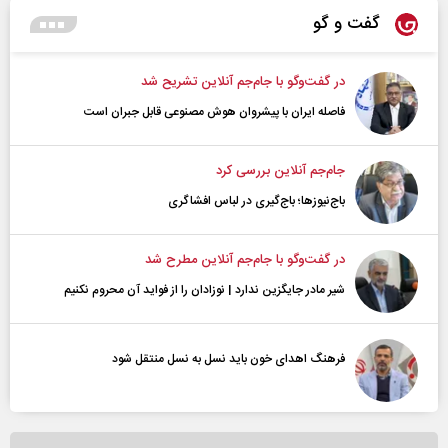
گفت و گو
در گفت‌و‌گو با جام‌جم آنلاین تشریح شد
فاصله ایران با پیشرو‌ان هوش مصنوعی قابل جبران است
جام‌جم آنلاین بررسی کرد
باج‌نیوزها؛ باج‌گیری در لباس افشاگری
در گفت‌و‌گو با جام‌جم آنلاین مطرح شد
شیر مادر جایگزین ندارد | نوزادان را از فواید آن محروم نکنیم
فرهنگ اهدای خون باید نسل به نسل منتقل شود