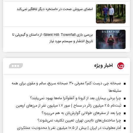
امضای سروش صحت در «استخر» دیگر غافلگیر نمی‌کند
بررسی بازی Silent Hill: Townfall؛ از داستان و گیم‌پلی تا
تاریخ انتشار و سیستم مورد نیاز
اخبار ویژه
صبحانه چی درست کنم؟ معرفی ۳۰ صبحانه سریع، سالم و مقوی برای همه
سلیقه‌ها
چرا برخی بیماران بعد از کرونا و آنفلوآنزا ماه‌ها بهبود نمی‌یابند؟
ثبت‌نام ۲.۵ میلیون زائر در سماح | عبور ۱.۷ میلیون نفر از مرز‌های اربعین
چرا بعد از سفرهای طولانی گوارش‌تان به هم می‌ریزد؟
چرا ساختمان‌های ناایمن تهران تعیین تکلیف نمی‌شوند؟
آمار معلولیت در ایران | بیش از ۱۰.۵ میلیون نفر با محدودیت عملکردی