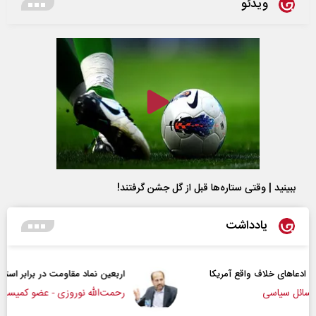
ویدئو
ببینید | وقتی ستاره‌ها قبل از گل جشن گرفتند!
یادداشت
کا
اربعین نماد مقاومت در برابر استکبار‌
رحمت‌الله نوروزی - عضو کمیسیون اجتماعی مجلس