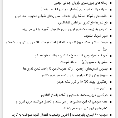
رسانه‌های برون‌مرزی راویان جهانی اربعین
اطراف رشت کجا بریم (جاهای دیدنی اطراف رشت)
نظرسنجی شبکه تماشا برای انتخاب سریال‌های شرقی محبوب مخاطبان
باج‌نیوزها؛ باج‌گیری در لباس افشاگری
تعرض به زیرساخت‌های ایران، بنای هژمونی آمریکا را فرو می‌ریزد
سپر آمریکا نشوید
قیمت طلا و سکه امروز ۱۱ مرداد ۱۴۰۵ | افت قیمت طلا در بازار تهران با کاهش
نرخ ارز
آمریکا ماجراجویی کند پاسخ مقتضی دریافت خواهد کرد
عشق به حسین (ع) تا لحظه شهادت
بهترین نذری‌های اربعین | از کم هزینه‌ترین تا راحت‌ترین نذری‌ها
خروج بیش از ۳ میلیون زائر از تمام مرز‌های کشور
رهگیری پهپاد MQ9 بر فراز تنگه هرمز
‌زائران سبز
در کمین تروریست‌ها هستیم و آماده پاسخ قاطعیم
همه مردمی که این سختی‌ها را می‌بینند و تحمل می‌کنند، برای ایران و
کشورشان این کاررا انجام می‌دهند
سهمیه ۶۰ لیتری پابرجاست | آخرین وضعیت اتصال کارت سوخت به کارت