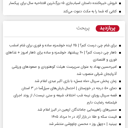
فروش خیره‌کننده داستان اسباب‌بازی ۵؛ بزرگ‌ترین افتتاحیه سال برای پیکسار
کتابی که شما را به مکث دعوت می‌کند
پربازدید
پربحث
برای شام چی درست کنم؟ | ۲۵ ایده خوشمزه، ساده و فوری برای شام امشب
ناهار چی درست کنم؟ | ۲۰ پیشنهاد خوشمزه و ساده برای ناهار امروز + غذاهای
فوری و اقتصادی
امیرحسین بهداد به عنوان سرپرست هیئت کوهنوردی و صعودهای ورزشی
آذربایجان شرقی منصوب شد
زمان پخش سریال «ماه عسل» با بازی اکبر عبدی اعلام شد
دمای ۵۰ درجه در خوزستان | احتمال بارش‌های سیل‌آسا در ۳ استان
قصه سریال رویای نیمه شب اختلاف شیعه و سنی نیست/ از روند اجرای
فیلمنامه رضایت دارم
مسیر‌های راهپیمایی جاماندگان اربعین در البرز اعلام شد
قیمت سکه و طلا در بازار آزاد در ۱۰ مرداد ۱۴۰۵
ببینید | «چهل روز » محسن چاووشی منتشر شد