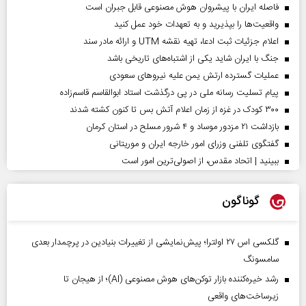
فاصله ایران با پیشرو‌ان هوش مصنوعی قابل جبران است
واقعیت‌ها را بپذیرید و به تعهدات خود عمل کنید
اعلام جزئیات ثبت ادعا، تهیه نقشه UTM و ارائه مادر سند
جنگ با ایران شاید یکی از اشتباه‌های تاریخی باشد
عملیات گسترده ارتش یمن علیه نیروهای سعودی
پیام تسلیت رسانه ملی در پی درگذشت استاد ابوالقاسم قاسم‌زاده
۳۰۰ کودک در غزه از زمان اعلام آتش بس تا کنون کشته شدند
بازداشت ۲۱ مزدور موساد و ۴ شرور مسلح در استان کرمان
گفتگوی تلفنی وزرای امور خارجه ایران و موریتانی
ببینید | اتحاد مقدس، از اصولی‌ترین امور است
گوناگون
گلکسی اس ۲۷ اولترا؛ پیش‌نمایشی از تغییرات بنیادین در پرچمدار بعدی
سامسونگ
رشد خیره‌کننده بازار توکن‌های هوش مصنوعی (AI)؛ از هیجان تا
زیرساخت‌های واقعی