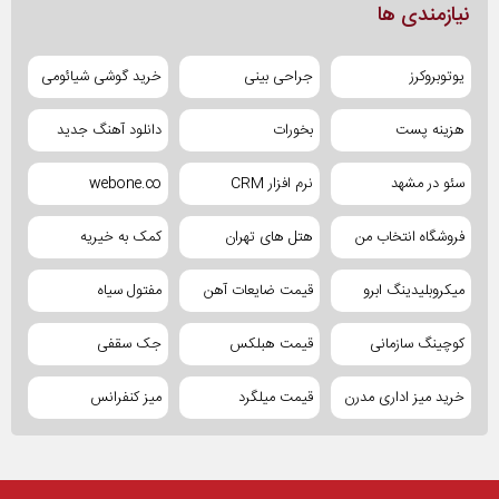
نیازمندی ها
یوتوبروکرز
جراحی بینی
خرید گوشی شیائومی
هزینه پست
بخورات
دانلود آهنگ جدید
سئو در مشهد
نرم افزار CRM
webone.co
فروشگاه انتخاب من
هتل های تهران
کمک به خیریه
میکروبلیدینگ ابرو
قیمت ضایعات آهن
مفتول سیاه
کوچینگ سازمانی
قیمت هبلکس
جک سقفی
خرید میز اداری مدرن
قیمت میلگرد
میز کنفرانس