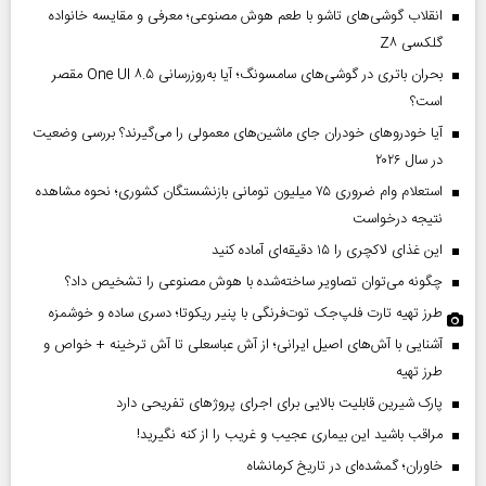
انقلاب گوشی‌های تاشو‌ با طعم هوش مصنوعی؛ معرفی و مقایسه خانواده
گلکسی Z۸
بحران باتری در گوشی‌های سامسونگ؛ آیا به‌روزرسانی One UI ۸.۵ مقصر
است؟
آیا خودروهای خودران جای ماشین‌های معمولی را می‌گیرند؟ بررسی وضعیت
در سال ۲۰۲۶
استعلام وام ضروری ۷۵ میلیون تومانی بازنشستگان کشوری؛ نحوه مشاهده
نتیجه درخواست
این غذای لاکچری را ۱۵ دقیقه‌ای آماده کنید
چگونه می‌توان تصاویر ساخته‌شده با هوش مصنوعی را تشخیص داد؟
طرز تهیه تارت فلپ‌جک توت‌فرنگی با پنیر ریکوتا؛ دسری ساده و خوشمزه
آشنایی با آش‌های اصیل ایرانی؛ از آش عباسعلی تا آش ترخینه + خواص و
طرز تهیه
پارک شیرین قابلیت‌ بالایی برای اجرای پروژهای تفریحی دارد
مراقب باشید این بیماری عجیب و غریب را از کنه نگیرید!
خاوران؛ گمشده‌ای در تاریخ کرمانشاه