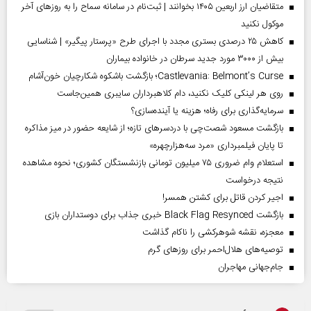
متقاضیان ارز اربعین ۱۴۰۵ بخوانند | ثبت‌نام در سامانه سماح را به روز‌های آخر
موکول نکنید
کاهش ۲۵ درصدی بستری مجدد با اجرای طرح «پرستار پیگیر» | شناسایی
بیش از ۳۰۰۰ مورد جدید سرطان در خانواده بیماران
Castlevania: Belmont’s Curse؛ بازگشت باشکوه شکارچیان خون‌آشام
روی هر لینکی کلیک نکنید، دام کلاهبرداران سایبری همین‌جاست
سرمایه‌گذاری برای رفاه؛ هزینه یا آینده‌سازی؟
بازگشت مسعود شصت‌چی با دردسر‌های تازه؛ از شایعه حضور در میز مذاکره
تا پایان فیلمبرداری «مرد سه‌هزارچهره»
استعلام وام ضروری ۷۵ میلیون تومانی بازنشستگان کشوری؛ نحوه مشاهده
نتیجه درخواست
اجیر کردن قاتل برای کشتن همسر!
بازگشت Black Flag Resynced خبری جذاب برای دوستداران بازی
معجزه، نقشه شوهرکشی را ناکام گذاشت
توصیه‌های هلال‌احمر برای روز‌های گرم
جام‌جهانی مهاجران