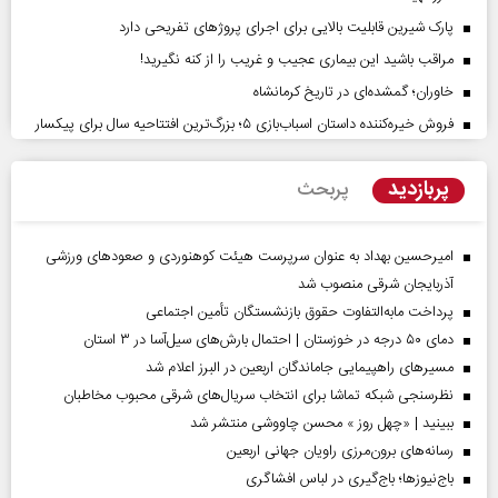
پارک شیرین قابلیت‌ بالایی برای اجرای پروژهای تفریحی دارد
مراقب باشید این بیماری عجیب و غریب را از کنه نگیرید!
خاوران؛ گمشده‌ای در تاریخ کرمانشاه
فروش خیره‌کننده داستان اسباب‌بازی ۵؛ بزرگ‌ترین افتتاحیه سال برای پیکسار
پربازدید
پربحث
امیرحسین بهداد به عنوان سرپرست هیئت کوهنوردی و صعودهای ورزشی
آذربایجان شرقی منصوب شد
پرداخت مابه‌التفاوت حقوق بازنشستگان تأمین اجتماعی
دمای ۵۰ درجه در خوزستان | احتمال بارش‌های سیل‌آسا در ۳ استان
مسیر‌های راهپیمایی جاماندگان اربعین در البرز اعلام شد
نظرسنجی شبکه تماشا برای انتخاب سریال‌های شرقی محبوب مخاطبان
ببینید | «چهل روز » محسن چاووشی منتشر شد
رسانه‌های برون‌مرزی راویان جهانی اربعین
باج‌نیوزها؛ باج‌گیری در لباس افشاگری