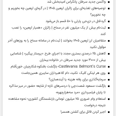
واکسن جدید سرطان پانکراس امیدبخش شد
توصیه‌های تغذیه‌ای برای زائران اربعین ۱۴۰۵ | در گرمای اربعین چه بخوریم و
چه نخوریم؟
گره قتل در دی‌جی پارتی با ۵۰ قسم باز می‌شود
ثبت‌نام بیش از یک میلیون نفر در سماح | زائران «همیار اربعین» را نصب
کنند
متقاضیان ارز اربعین ۱۴۰۵ بخوانند | ثبت‌نام در سامانه سماح را به روز‌های آخر
موکول نکنید
کاهش ۲۵ درصدی بستری مجدد با اجرای طرح «پرستار پیگیر» | شناسایی
بیش از ۳۰۰۰ مورد جدید سرطان در خانواده بیماران
Castlevania: Belmont’s Curse؛ بازگشت باشکوه شکارچیان خون‌آشام
روی هر لینکی کلیک نکنید، دام کلاهبرداران سایبری همین‌جاست
سرمایه‌گذاری برای رفاه؛ هزینه یا آینده‌سازی؟
بازگشت مسعود شصت‌چی با دردسر‌های تازه؛ از شایعه حضور در میز مذاکره
تا پایان فیلمبرداری «مرد سه‌هزارچهره»
استعلام وام ضروری ۷۵ میلیون تومانی بازنشستگان کشوری؛ نحوه مشاهده
نتیجه درخواست
اجیر کردن قاتل برای کشتن همسر!