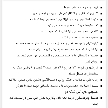
قهرمانان مردمی در قاب سیما
۳ بازی تدارکاتی در انتظار تیم ملی ایران در فیفادی مهر
سقوط آسانسور در میدان آرژانتین ۹ مصدوم برجا گذاشت
گفت‌وگوها آمریکا را مجبور به همراهی کرد
تفاهم با عمان به‌معنی بازگشایی تنگه هرمز نیست
معجزه «محمد صلاح» در ترکیه
گزارشگران رادیو هم‌نفس و همدل مردم در میدان‌های سخت هستند
بازگشایی تنگه هرمز مشروط به پذیرش شروط ایران است
جشنواره تابستانی با ۱۷ فیلم سینمایی و انیمیشن روی آنتن تلویزیون
راویان نصر
آمار شهدای غزه به ۷۳ هزار و ۳۸۴ نفر رسید؛ ۲ شهید و ۶ زخمی دیگر به
بیمارستان‌ها منتقل شدند
رسانه ملی در مقابله با جنگ روانی و شبهه‌افکنی دشمن نقش مهمی ایفا کرد
ببینید | «لبالب»؛ نخستین سریال مستند داستانی تولید شده با هوش
مصنوعی روی آنتن شبکه دو
هشدار پژوهشگران درباره یک ماده پرکاربرد؛ نقش پلی‌اتیلن در تشدید کبد
چرب