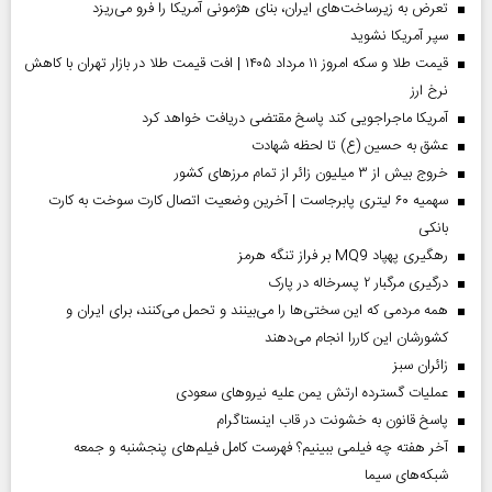
تعرض به زیرساخت‌های ایران، بنای هژمونی آمریکا را فرو می‌ریزد
سپر آمریکا نشوید
قیمت طلا و سکه امروز ۱۱ مرداد ۱۴۰۵ | افت قیمت طلا در بازار تهران با کاهش
نرخ ارز
آمریکا ماجراجویی کند پاسخ مقتضی دریافت خواهد کرد
عشق به حسین (ع) تا لحظه شهادت
خروج بیش از ۳ میلیون زائر از تمام مرز‌های کشور
سهمیه ۶۰ لیتری پابرجاست | آخرین وضعیت اتصال کارت سوخت به کارت
بانکی
رهگیری پهپاد MQ9 بر فراز تنگه هرمز
درگیری مرگبار ۲ پسرخاله در پارک
همه مردمی که این سختی‌ها را می‌بینند و تحمل می‌کنند، برای ایران و
کشورشان این کاررا انجام می‌دهند
‌زائران سبز
عملیات گسترده ارتش یمن علیه نیروهای سعودی
پاسخ قانون به خشونت در قاب اینستاگرام
آخر هفته چه فیلمی ببینیم؟ فهرست کامل فیلم‌های پنجشنبه و جمعه
شبکه‌های سیما