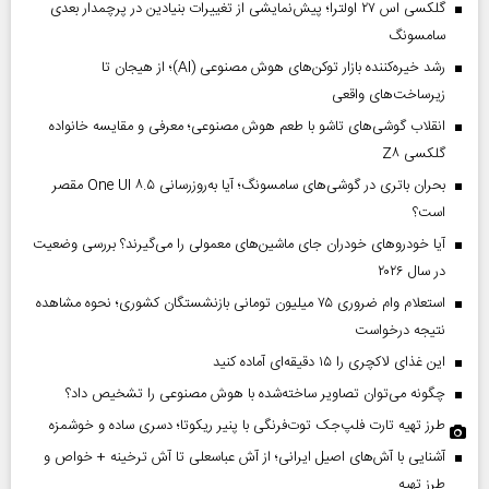
گلکسی اس ۲۷ اولترا؛ پیش‌نمایشی از تغییرات بنیادین در پرچمدار بعدی
سامسونگ
رشد خیره‌کننده بازار توکن‌های هوش مصنوعی (AI)؛ از هیجان تا
زیرساخت‌های واقعی
انقلاب گوشی‌های تاشو‌ با طعم هوش مصنوعی؛ معرفی و مقایسه خانواده
گلکسی Z۸
بحران باتری در گوشی‌های سامسونگ؛ آیا به‌روزرسانی One UI ۸.۵ مقصر
است؟
آیا خودروهای خودران جای ماشین‌های معمولی را می‌گیرند؟ بررسی وضعیت
در سال ۲۰۲۶
استعلام وام ضروری ۷۵ میلیون تومانی بازنشستگان کشوری؛ نحوه مشاهده
نتیجه درخواست
این غذای لاکچری را ۱۵ دقیقه‌ای آماده کنید
چگونه می‌توان تصاویر ساخته‌شده با هوش مصنوعی را تشخیص داد؟
طرز تهیه تارت فلپ‌جک توت‌فرنگی با پنیر ریکوتا؛ دسری ساده و خوشمزه
آشنایی با آش‌های اصیل ایرانی؛ از آش عباسعلی تا آش ترخینه + خواص و
طرز تهیه