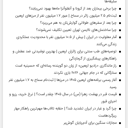
سلیقه‌ها
چرا برخی بیماران بعد از کرونا و آنفلوآنزا ماه‌ها بهبود نمی‌یابند؟
ثبت‌نام ۲.۵ میلیون زائر در سماح | عبور ۱.۷ میلیون نفر از مرز‌های اربعین
چرا بعد از سفرهای طولانی گوارش‌تان به هم می‌ریزد؟
چرا ساختمان‌های ناایمن تهران تعیین تکلیف نمی‌شوند؟
آمار معلولیت در ایران | بیش از ۱۰.۵ میلیون نفر با محدودیت عملکردی
زندگی می‌کنند
توصیه‌های طب سنتی برای زائران اربعین | بهترین نوشیدنی ضد عطش و
راهکارهای پیشگیری از گرمازدگی
راز ماندگاری «رادیو اربعین» از زبان دو گوینده؛ رسانه‌ای که حسینیه است
ستارگانی که در جام جهانی ۲۰۲۶ بازی نکردند
آغاز رسمی برنامه‌های اربعین ۱۴۰۵ در مرز‌ها | ثبت‌نام سماح به ۱.۷ میلیون نفر
رسید
قیمت قبر در بهشت زهرا (س) در سال ۱۴۰۵ چقدر است؟ | نرخ خرید، رزرو و
احیای قبور
چرا گرد و غبار در ایران تشدید شد؟ | حقابه تالاب‌ها مهم‌ترین راهکار مهار
ریزگردهاست
مجازات سنگین برای آدم‌ربایان گوش‌بر