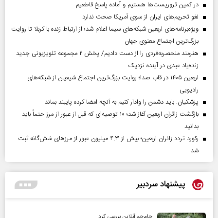
در کمین تروریست‌ها هستیم و آماده پاسخ قاطعیم
لغو تحریم‌های ایران از سوی آمریکا صحت ندارد
ویژه‌برنامه‌های اربعین شبکه‌های سیما اعلام شد؛ از ارتباط زنده با کربلا تا روایت
بزرگ‌ترین اجتماع معنوی جهان
هنرمند منحصر‌به‌فردی را از دست دادیم/ پخش ۲ مجموعه تلویزیونی جدید
زنده‌یاد عبدی در آینده نزدیک
اربعین ۱۴۰۵ در قاب صدا؛ روایت بزرگ‌ترین اجتماع شیعیان از شبکه‌های
رادیویی
پزشکیان: باید دشمن را وادار کنیم به آنچه امضا کرده پایبند بماند
بازگشت زائران اربعین آغاز شد؛ ۱۰ توصیه‌ای که قبل از عبور از مرز حتماً باید
بدانید
رکورد تردد زائران اربعین؛ بیش از ۴.۳ میلیون عبور از مرزهای شش‌گانه ثبت
شد
پیشنهاد سردبیر
جام‌جم آنلاین بررسی کرد