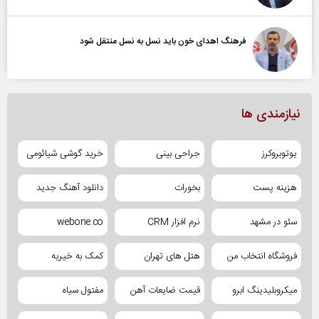
فرهنگ اهدای خون باید نسل به نسل منتقل شود
نیازمندی ها
یوتوبروکرز
جراحی بینی
خرید گوشی شیائومی
هزینه پست
بخورات
دانلود آهنگ جدید
سئو در مشهد
نرم افزار CRM
webone.co
فروشگاه انتخاب من
هتل های تهران
کمک به خیریه
میکروبلیدینگ ابرو
قیمت ضایعات آهن
مفتول سیاه