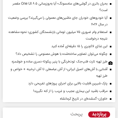
بحران باتری در گوشی‌های سامسونگ؛ آیا به‌روزرسانی One UI ۸.۵ مقصر
است؟
آیا خودروهای خودران جای ماشین‌های معمولی را می‌گیرند؟ بررسی وضعیت
در سال ۲۰۲۶
استعلام وام ضروری ۷۵ میلیون تومانی بازنشستگان کشوری؛ نحوه مشاهده
نتیجه درخواست
این غذای لاکچری را ۱۵ دقیقه‌ای آماده کنید
چگونه می‌توان تصاویر ساخته‌شده با هوش مصنوعی را تشخیص داد؟
طرز تهیه تارت فلپ‌جک توت‌فرنگی با پنیر ریکوتا؛ دسری ساده و خوشمزه
آشنایی با آش‌های اصیل ایرانی؛ از آش عباسعلی تا آش ترخینه + خواص و
طرز تهیه
پارک شیرین قابلیت‌ بالایی برای اجرای پروژهای تفریحی دارد
مراقب باشید این بیماری عجیب و غریب را از کنه نگیرید!
خاوران؛ گمشده‌ای در تاریخ کرمانشاه
پربازدید
پربحث