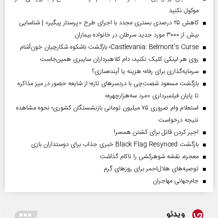
موکول نکنید
کاهش ۲۵ درصدی بستری مجدد با اجرای طرح «پرستار پیگیر» | شناسایی
بیش از ۳۰۰۰ مورد جدید سرطان در خانواده بیماران
Castlevania: Belmont’s Curse؛ بازگشت باشکوه شکارچیان خون‌آشام
روی هر لینکی کلیک نکنید، دام کلاهبرداران سایبری همین‌جاست
سرمایه‌گذاری برای رفاه؛ هزینه یا آینده‌سازی؟
بازگشت مسعود شصت‌چی با دردسر‌های تازه؛ از شایعه حضور در میز مذاکره
تا پایان فیلمبرداری «مرد سه‌هزارچهره»
استعلام وام ضروری ۷۵ میلیون تومانی بازنشستگان کشوری؛ نحوه مشاهده
نتیجه درخواست
اجیر کردن قاتل برای کشتن همسر!
بازگشت Black Flag Resynced خبری جذاب برای دوستداران بازی
معجزه، نقشه شوهرکشی را ناکام گذاشت
توصیه‌های هلال‌احمر برای روز‌های گرم
جام‌جهانی مهاجران
ویدئو