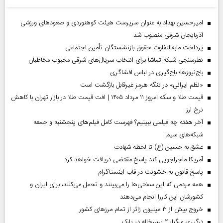
امیرحسین بهداد به عنوان سرپرست هیئت کوهنوردی و صعودهای ورزشی
آذربایجان شرقی منصوب شد
پرداخت مابه‌التفاوت حقوق بازنشستگان تأمین اجتماعی
نظرسنجی شبکه تماشا برای انتخاب سریال‌های شرقی محبوب مخاطبان
باج‌نیوزها؛ باج‌گیری در لباس افشاگری
«نظم ایرانی» در تنگه هرمز غیرقابل بازگشت است
قیمت طلا و سکه امروز ۱۱ مرداد ۱۴۰۵ | افت قیمت طلا در بازار تهران با کاهش
نرخ ارز
آخر هفته چه فیلمی ببینیم؟ فهرست کامل فیلم‌های پنجشنبه و جمعه
شبکه‌های سیما
عشق به حسین (ع) تا لحظه شهادت
آمریکا ماجراجویی کند پاسخ مقتضی دریافت خواهد کرد
پاسخ قانون به خشونت در قاب اینستاگرام
همه مردمی که این سختی‌ها را می‌بینند و تحمل می‌کنند، برای ایران و
کشورشان این کاررا انجام می‌دهند
خروج بیش از ۳ میلیون زائر از تمام مرز‌های کشور
درگیری مرگبار ۲ پسرخاله در پارک