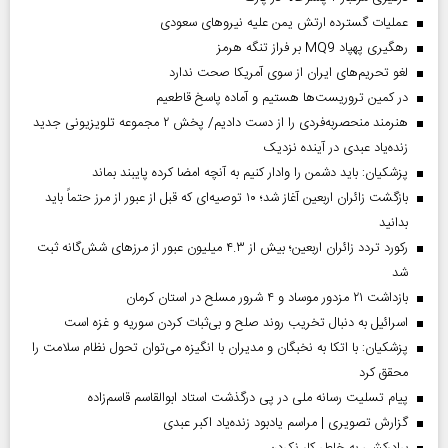
عملیات گسترده ارتش یمن علیه نیروهای سعودی
رهگیری پهپاد MQ9 بر فراز تنگه هرمز
لغو تحریم‌های ایران از سوی آمریکا صحت ندارد
در کمین تروریست‌ها هستیم و آماده پاسخ قاطعیم
هنرمند منحصر‌به‌فردی را از دست دادیم/ پخش ۲ مجموعه تلویزیونی جدید
زنده‌یاد عبدی در آینده نزدیک
پزشکیان: باید دشمن را وادار کنیم به آنچه امضا کرده پایبند بماند
بازگشت زائران اربعین آغاز شد؛ ۱۰ توصیه‌ای که قبل از عبور از مرز حتماً باید
بدانید
رکورد تردد زائران اربعین؛ بیش از ۴.۳ میلیون عبور از مرزهای شش‌گانه ثبت
شد
بازداشت ۲۱ مزدور موساد و ۴ شرور مسلح در استان کرمان
اسرائیل به دنبال تخریب روند صلح و بی‌ثبات کردن سوریه و غزه است
پزشکیان: با اتکا به نخبگان و مدیران با انگیزه می‌توان تحول نظام سلامت را
محقق کرد
پیام تسلیت رسانه ملی در پی درگذشت استاد ابوالقاسم قاسم‌زاده
گزارش تصویری | مراسم یادبود زنده‌یاد اکبر عبدی
برادرکشی به خاطر کار نکردن