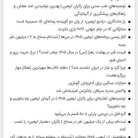
توصیه‌های طب سنتی برای زائران اربعین | بهترین نوشیدنی ضد عطش و
راهکارهای پیشگیری از گرمازدگی
راز ماندگاری «رادیو اربعین» از زبان دو گوینده؛ رسانه‌ای که حسینیه است
ستارگانی که در جام جهانی ۲۰۲۶ بازی نکردند
آغاز رسمی برنامه‌های اربعین ۱۴۰۵ در مرز‌ها | ثبت‌نام سماح به ۱.۷ میلیون نفر
رسید
قیمت قبر در بهشت زهرا (س) در سال ۱۴۰۵ چقدر است؟ | نرخ خرید، رزرو و
احیای قبور
چرا گرد و غبار در ایران تشدید شد؟ | حقابه تالاب‌ها مهم‌ترین راهکار مهار
ریزگردهاست
مجازات سنگین برای آدم‌ربایان گوش‌بر
واکسن جدید سرطان پانکراس امیدبخش شد
توصیه‌های تغذیه‌ای برای زائران اربعین ۱۴۰۵ | در گرمای اربعین چه بخوریم و
چه نخوریم؟
گره قتل در دی‌جی پارتی با ۵۰ قسم باز می‌شود
ثبت‌نام بیش از یک میلیون نفر در سماح | زائران «همیار اربعین» را نصب
کنند
متقاضیان ارز اربعین ۱۴۰۵ بخوانند | ثبت‌نام در سامانه سماح را به روز‌های آخر