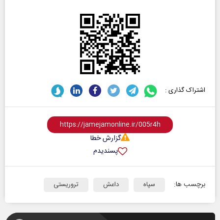
اشتراک گذاری :
گزارش خطا
پسندیدم
برچسب ها:
سپاه
داعش
تروریستی