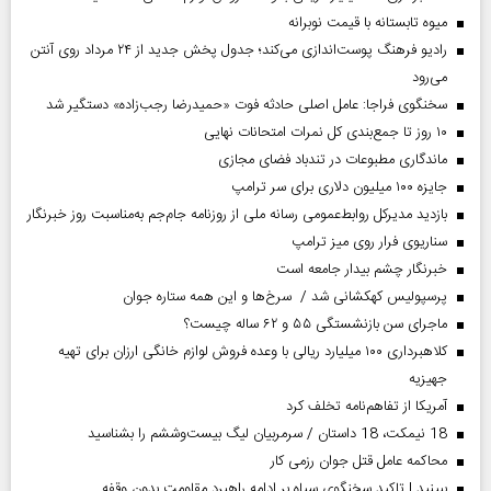
میوه تابستانه با قیمت نوبرانه
رادیو فرهنگ پوست‌اندازی می‌کند؛ جدول پخش جدید از ۲۴ مرداد روی آنتن
می‌رود
سخنگوی فراجا: عامل اصلی حادثه فوت «حمیدرضا رجب‌زاده» دستگیر شد
۱۰ روز تا جمع‌بندی کل نمرات امتحانات نهایی
ماندگاری مطبوعات در تندباد فضای مجازی
جایزه ۱۰۰ میلیون دلاری برای سر ترامپ
بازدید مدیرکل روابط‌عمومی رسانه ملی از روزنامه جام‌جم به‌مناسبت روز خبرنگار
سناریوی فرار روی میز ترامپ
خبرنگار چشم بیدار جامعه است
پرسپولیس کهکشانی شد / سرخ‌ها و این همه ستاره جوان
ماجرای سن بازنشستگی ۵۵ و ۶۲ ساله چیست؟
کلاهبرداری ۱۰۰ میلیارد ریالی با وعده فروش لوازم خانگی ارزان برای تهیه
جهیزیه
آمریکا از تفاهم‌نامه تخلف کرد
18 نیمکت، 18 داستان / سرمربیان لیگ بیست‌وششم را بشناسید
محاکمه عامل قتل جوان رزمی کار
ببینید | تاکید سخنگوی سپاه بر ادامه راهبرد مقاومت بدون وقفه