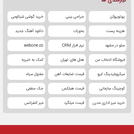
نیازمندی ها
یوتوبروکرز
جراحی بینی
خرید گوشی شیائومی
هزینه پست
بخورات
دانلود آهنگ جدید
سئو در مشهد
نرم افزار CRM
webone.co
فروشگاه انتخاب من
هتل های تهران
کمک به خیریه
میکروبلیدینگ ابرو
قیمت ضایعات آهن
مفتول سیاه
کوچینگ سازمانی
قیمت هبلکس
جک سقفی
خرید میز اداری مدرن
قیمت میلگرد
میز کنفرانس