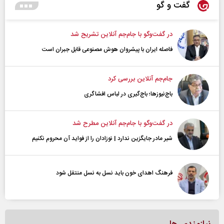
گفت و گو
در گفت‌و‌گو با جام‌جم آنلاین تشریح شد
فاصله ایران با پیشرو‌ان هوش مصنوعی قابل جبران است
جام‌جم آنلاین بررسی کرد
باج‌نیوزها؛ باج‌گیری در لباس افشاگری
در گفت‌و‌گو با جام‌جم آنلاین مطرح شد
شیر مادر جایگزین ندارد | نوزادان را از فواید آن محروم نکنیم
فرهنگ اهدای خون باید نسل به نسل منتقل شود