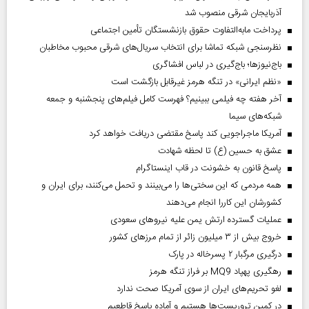
آذربایجان شرقی منصوب شد
پرداخت مابه‌التفاوت حقوق بازنشستگان تأمین اجتماعی
نظرسنجی شبکه تماشا برای انتخاب سریال‌های شرقی محبوب مخاطبان
باج‌نیوزها؛ باج‌گیری در لباس افشاگری
«نظم ایرانی» در تنگه هرمز غیرقابل بازگشت است
آخر هفته چه فیلمی ببینیم؟ فهرست کامل فیلم‌های پنجشنبه و جمعه
شبکه‌های سیما
آمریکا ماجراجویی کند پاسخ مقتضی دریافت خواهد کرد
عشق به حسین (ع) تا لحظه شهادت
پاسخ قانون به خشونت در قاب اینستاگرام
همه مردمی که این سختی‌ها را می‌بینند و تحمل می‌کنند، برای ایران و
کشورشان این کاررا انجام می‌دهند
عملیات گسترده ارتش یمن علیه نیروهای سعودی
خروج بیش از ۳ میلیون زائر از تمام مرز‌های کشور
درگیری مرگبار ۲ پسرخاله در پارک
رهگیری پهپاد MQ9 بر فراز تنگه هرمز
لغو تحریم‌های ایران از سوی آمریکا صحت ندارد
در کمین تروریست‌ها هستیم و آماده پاسخ قاطعیم