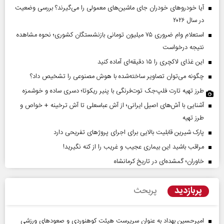
آیا خودروهای خودران جای ماشین‌های معمولی را می‌گیرند؟ بررسی وضعیت
در سال ۲۰۲۶
استعلام وام ضروری ۷۵ میلیون تومانی بازنشستگان کشوری؛ نحوه مشاهده
نتیجه درخواست
این غذای لاکچری را ۱۵ دقیقه‌ای آماده کنید
چگونه می‌توان تصاویر ساخته‌شده با هوش مصنوعی را تشخیص داد؟
طرز تهیه تارت فلپ‌جک توت‌فرنگی با پنیر ریکوتا؛ دسری ساده و خوشمزه
آشنایی با آش‌های اصیل ایرانی؛ از آش عباسعلی تا آش ترخینه + خواص و
طرز تهیه
پارک شیرین قابلیت‌ بالایی برای اجرای پروژهای تفریحی دارد
مراقب باشید این بیماری عجیب و غریب را از کنه نگیرید!
خاوران؛ گمشده‌ای در تاریخ کرمانشاه
پربازدید
پربحث
امیرحسین بهداد به عنوان سرپرست هیئت کوهنوردی و صعودهای ورزشی