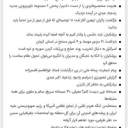
هنرمند منحصر‌به‌فردی را از دست دادیم/ پخش ۲ مجموعه تلویزیونی جدید
زنده‌یاد عبدی در آینده نزدیک
بازگشت زائران اربعین آغاز شد؛ ۱۰ توصیه‌ای که قبل از عبور از مرز حتماً باید
بدانید
پزشکیان: باید دشمن را وادار کنیم به آنچه امضا کرده پایبند بماند
بازداشت ۲۱ مزدور موساد و ۴ شرور مسلح در استان کرمان
اسرائیل به دنبال تخریب روند صلح و بی‌ثبات کردن سوریه و غزه است
پزشکیان: با اتکا به نخبگان و مدیران با انگیزه می‌توان تحول نظام سلامت را
محقق کرد
پیام تسلیت رسانه ملی در پی درگذشت استاد ابوالقاسم قاسم‌زاده
گزارش تصویری | مراسم یادبود زنده‌یاد اکبر عبدی
برادرکشی به خاطر کار نکردن
صبحانه چی درست کنم؟ معرفی ۳۰ صبحانه سریع، سالم و مقوی برای همه
سلیقه‌ها
بسته‌شدن تنگه هرمز ناشی از تجاوز نظامی آمریکا و رژیم صهیونیستی علیه
ایران و پیامد‌های امنیتی آن برای کل منطقه بود/مختصات جغرافیایی مسیر
مد نظر طرفین، مورد تفاهم قرار گرفته
صفحات‌نخست‌روزنامه ها‌ی دوشنبه‌۱۲ مردادماه