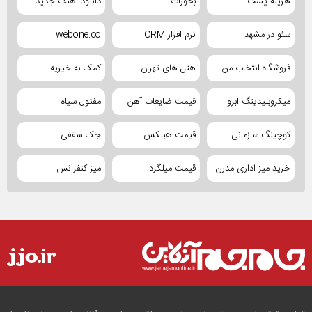
هزینه پست
بخورات
دانلود آهنگ جدید
سئو در مشهد
نرم افزار CRM
webone.co
فروشگاه انتخاب من
هتل های تهران
کمک به خیریه
میکروبلیدینگ ابرو
قیمت ضایعات آهن
مفتول سیاه
کوچینگ سازمانی
قیمت هبلکس
جک سقفی
خرید میز اداری مدرن
قیمت میلگرد
میز کنفرانس