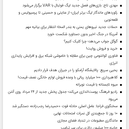
مهدی تاج: بازی‌های فصل جدید لیگ فوتبال با VAR برگزار می‌شود
رکورد‌های ماندگار لیگ برتر ایران؛ از عنایتی و حسینی تا پرسپولیس و
قلعه‌نویی
حملات جدید نیروهای یمنی به بندر المخا؛ انتظار برای بیانیه مهم
آمریکا در جنگ اخیر بدون دستاورد شکست خورد
گوگل جواب می‌دهد؛ چرا کلیک کنیم؟
خرید و فروش روایت!
فناوری کوانتومی چین برای مقابله با خاموشی شبکه برق و افزایش پایداری
انرژی
یحیی سریع: پالایشگاه آرامکو را در جیزان هدف قرار دادیم
کلاهبرداری ۱۰۰ میلیارد ریالی با وعده فروش لوازم خانگی نصف قیمت!
میوه تابستانه با قیمت نوبرانه
رادیو فرهنگ پوست‌اندازی می‌کند؛ جدول پخش جدید از ۲۴ مرداد روی آنتن
می‌رود
سخنگوی فراجا: عامل اصلی حادثه فوت «حمیدرضا رجب‌زاده» دستگیر شد
۱۰ روز تا جمع‌بندی کل نمرات امتحانات نهایی
ماندگاری مطبوعات در تندباد فضای مجازی
جایزه ۱۰۰ میلیون دلاری برای سر ترامپ