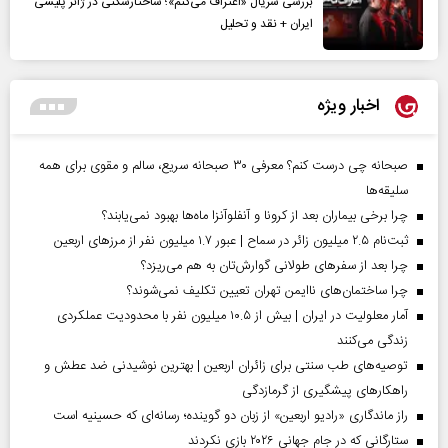
بررسی سریال «اعتراف می‌کنم»؛ ساختارشکنی در ژانر پلیسی
ایران + نقد و تحلیل
اخبار ویژه
صبحانه چی درست کنم؟ معرفی ۳۰ صبحانه سریع، سالم و مقوی برای همه
سلیقه‌ها
چرا برخی بیماران بعد از کرونا و آنفلوآنزا ماه‌ها بهبود نمی‌یابند؟
ثبت‌نام ۲.۵ میلیون زائر در سماح | عبور ۱.۷ میلیون نفر از مرز‌های اربعین
چرا بعد از سفرهای طولانی گوارش‌تان به هم می‌ریزد؟
چرا ساختمان‌های ناایمن تهران تعیین تکلیف نمی‌شوند؟
آمار معلولیت در ایران | بیش از ۱۰.۵ میلیون نفر با محدودیت عملکردی
زندگی می‌کنند
توصیه‌های طب سنتی برای زائران اربعین | بهترین نوشیدنی ضد عطش و
راهکارهای پیشگیری از گرمازدگی
راز ماندگاری «رادیو اربعین» از زبان دو گوینده؛ رسانه‌ای که حسینیه است
ستارگانی که در جام جهانی ۲۰۲۶ بازی نکردند