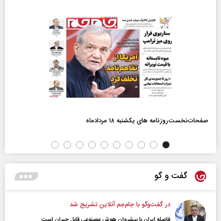
صفحات‌نخست‌روزنامه ها‌ی یکشنبه ۱۸ مردادماه
گفت و گو
در گفت‌و‌گو با جام‌جم آنلاین تشریح شد
فاصله ایران با پیشرو‌ان هوش مصنوعی قابل جبران است