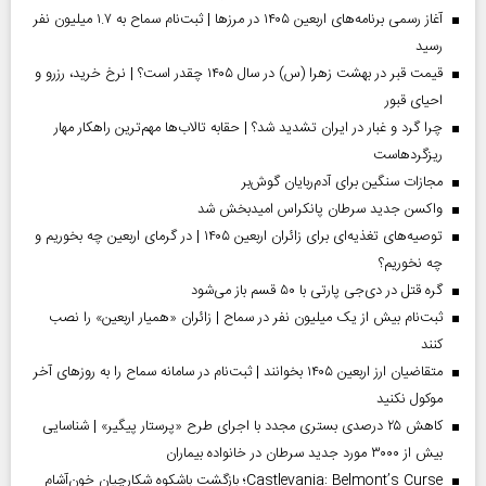
آغاز رسمی برنامه‌های اربعین ۱۴۰۵ در مرز‌ها | ثبت‌نام سماح به ۱.۷ میلیون نفر
رسید
قیمت قبر در بهشت زهرا (س) در سال ۱۴۰۵ چقدر است؟ | نرخ خرید، رزرو و
احیای قبور
چرا گرد و غبار در ایران تشدید شد؟ | حقابه تالاب‌ها مهم‌ترین راهکار مهار
ریزگردهاست
مجازات سنگین برای آدم‌ربایان گوش‌بر
واکسن جدید سرطان پانکراس امیدبخش شد
توصیه‌های تغذیه‌ای برای زائران اربعین ۱۴۰۵ | در گرمای اربعین چه بخوریم و
چه نخوریم؟
گره قتل در دی‌جی پارتی با ۵۰ قسم باز می‌شود
ثبت‌نام بیش از یک میلیون نفر در سماح | زائران «همیار اربعین» را نصب
کنند
متقاضیان ارز اربعین ۱۴۰۵ بخوانند | ثبت‌نام در سامانه سماح را به روز‌های آخر
موکول نکنید
کاهش ۲۵ درصدی بستری مجدد با اجرای طرح «پرستار پیگیر» | شناسایی
بیش از ۳۰۰۰ مورد جدید سرطان در خانواده بیماران
Castlevania: Belmont’s Curse؛ بازگشت باشکوه شکارچیان خون‌آشام