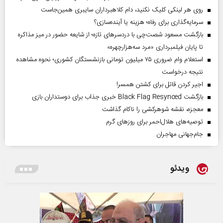
روی هر لینکی کلیک نکنید، دام کلاهبرداران سایبری همین‌جاست
سرمایه‌گذاری برای رفاه؛ هزینه یا آینده‌سازی؟
بازگشت مسعود شصت‌چی با دردسر‌های تازه؛ از شایعه حضور در میز مذاکره
تا پایان فیلمبرداری «مرد سه‌هزارچهره»
استعلام وام ضروری ۷۵ میلیون تومانی بازنشستگان کشوری؛ نحوه مشاهده
نتیجه درخواست
اجیر کردن قاتل برای کشتن همسر!
بازگشت Black Flag Resynced خبری جذاب برای دوستداران بازی
معجزه، نقشه شوهرکشی را ناکام گذاشت
توصیه‌های هلال‌احمر برای روز‌های گرم
جام‌جهانی مهاجران
ویدئو