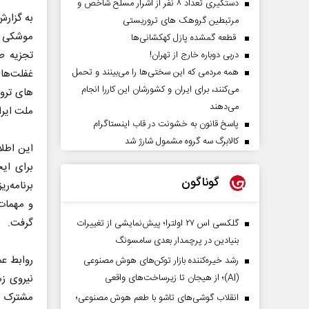
دستگیری تعداد ۸ نفر از اشرار مسلح شاخص و
به گزار
مرتبطین گروهک های تروریستی
موشکی په
قطعه گمشده پازل کهکشانی‌ها
تجزیه‌ 
دربی دوباره خارج از تهران!
همه مردمی که این سختی‌ها را می‌بینند و تحمل
غفلت‌های
می‌کنند، برای ایران و کشورشان این کاررا انجام
های ترو
می‌دهند
ملت ایران
پاسخ قانون به خشونت در قاب اینستاگرام
کالابرگ سه گروه مشمول شارژ شد
این اطلا
برای ایج
گوناگون
برنامه‌ر
و مهمات 
گرفت.
گلکسی اس ۲۷ اولترا؛ پیش‌نمایشی از تغییرات
بنیادین در پرچمدار بعدی سامسونگ
روابط عم
رشد خیره‌کننده بازار توکن‌های هوش مصنوعی
(AI)؛ از هیجان تا زیرساخت‌های واقعی
نیروی ز
مشترک اخ
انقلاب گوشی‌های تاشو‌ با طعم هوش مصنوعی؛