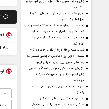
زمان پخش سریال «ماه عسل» با بازی اکبر عبدی
اعلام شد
دمای ۵۰ درجه در خوزستان | احتمال بارش‌های
ن
سیل‌آسا در ۳ استان
قصه سریال رویای نیمه شب اختلاف شیعه و سنی
نیست/ از روند اجرای فیلمنامه رضایت دارم
اخب
مسیر‌های راهپیمایی جاماندگان اربعین در البرز
اعلام شد
ببینید|
قیمت سکه و طلا در بازار آزاد در ۱۰ مرداد ۱۴۰۵
ببینید | «چهل روز » محسن چاووشی منتشر شد
مردادماه
صفحات نخست روزنامه ها‌ی‌سه‌شنبه ۶ مردادماه
صفحات
رسانه‌های برون‌مرزی راویان جهانی اربعین
افزایش سقف اعتبار خرید بازنشستگان کشوری |
ارس
زمان اعلام مبلغ جدید تسهیلات خرید از
فروشگاه‌ها
اطراف رشت کجا بریم (جاهای دیدنی اطراف
رشت)
باج‌نیوزها؛ باج‌گیری در لباس افشاگری
تعرض به زیرساخت‌های ایران، بنای هژمونی