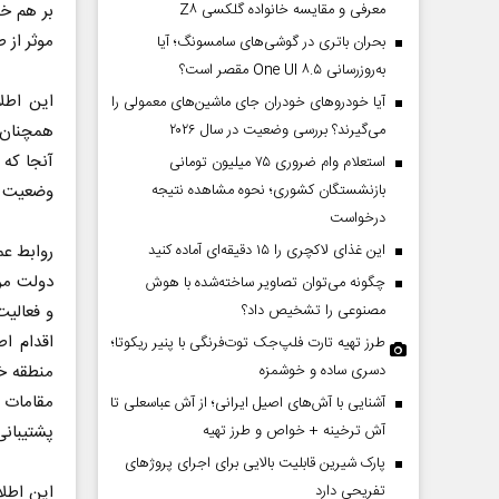
معرفی و مقایسه خانواده گلکسی Z۸
بر هم خو
موثر از ط
بحران باتری در گوشی‌های سامسونگ؛ آیا
به‌روزرسانی One UI ۸.۵ مقصر است؟
این اطلا
آیا خودروهای خودران جای ماشین‌های معمولی را
می‌گیرند؟ بررسی وضعیت در سال ۲۰۲۶
همچنان ب
آنجا که
استعلام وام ضروری ۷۵ میلیون تومانی
بازنشستگان کشوری؛ نحوه مشاهده نتیجه
وضعیت ر
درخواست
این غذای لاکچری را ۱۵ دقیقه‌ای آماده کنید
روابط عم
دولت مرک
چگونه می‌توان تصاویر ساخته‌شده با هوش
مصنوعی را تشخیص داد؟
و فعالیت
اقدام ا
طرز تهیه تارت فلپ‌جک توت‌فرنگی با پنیر ریکوتا؛
دسری ساده و خوشمزه
منطقه خو
مقامات ا
آشنایی با آش‌های اصیل ایرانی؛ از آش عباسعلی تا
آش ترخینه + خواص و طرز تهیه
پشتیبانی
پارک شیرین قابلیت‌ بالایی برای اجرای پروژهای
تفریحی دارد
این اطلا