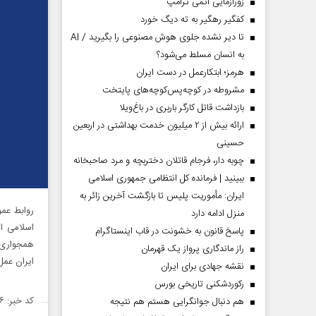
زورآزمایی اتمی ترامپ
کفگیر رهگیر به ته دیگ خورد
تا دیر نشده جلوی هوش مصنوعی را بگیرید / AI
به انسان مسلط می‌شود؟
هرمز؛ ابتکارعمل در دست ایران
مشروطه در کوچه‌پس‌کوچه‌های پایتخت
بازداشت قاتل کارگر باربری در باغ‌ویلا
ارائه بیش از ۲ میلیون خدمت بهداشتی در اربعین
حسینی
چوبه دار، فرجام قاتلان دختربچه و مرد صاحبخانه
ببینید | فرمانده کل انتظامی جمهوری اسلامی
ایران­: مأموریت پلیس تا بازگشت آخرین زائر به
روابط عمو
منزل ادامه دارد
اسلامی ا
پاسخ قانون به خشونت در قاب اینستاگرام
همجواری 
راز ماندگاری پرواز یک قهرمان
ایران عمل
نقشه جهادی برای ایران
رکوردشکنی تاریخی بورس
کد خبر: ۱۳۸۶۸۳۶
هم دنبال جوانگرایی هستم هم نتیجه