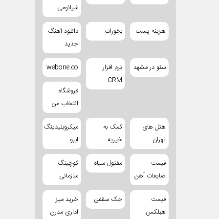
شیائومی
هزینه پست
بخورات
دانلود آهنگ
جدید
سئو در مشهد
نرم افزار
webone.co
CRM
فروشگاه
انتخاب من
هتل های
کمک به
میکروبلیدینگ
تهران
خیریه
ابرو
قیمت
مفتول سیاه
کوچینگ
ضایعات آهن
سازمانی
قیمت
جک سقفی
خرید میز
هبلکس
اداری مدرن