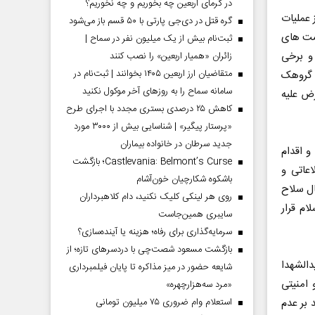
در گرمای اربعین چه بخوریم و چه نخوریم؟
 عملیات
گره قتل در دی‌جی پارتی با ۵۰ قسم باز می‌شود
ست‌ های
ثبت‌نام بیش از یک میلیون نفر در سماح |
و برخی
زائران «همیار اربعین» را نصب کنند
متقاضیان ارز اربعین ۱۴۰۵ بخوانند | ثبت‌نام در
 گروهک‌
سامانه سماح را به روز‌های آخر موکول نکنید
ض علیه
کاهش ۲۵ درصدی بستری مجدد با اجرای طرح
«پرستار پیگیر» | شناسایی بیش از ۳۰۰۰ مورد
جدید سرطان در خانواده بیماران
و اقدام
Castlevania: Belmont’s Curse؛ بازگشت
اعاتی و
باشکوه شکارچیان خون‌آشام
ال سلاح
روی هر لینکی کلیک نکنید، دام کلاهبرداران
ام قرار
سایبری همین‌جاست
سرمایه‌گذاری برای رفاه؛ هزینه یا آینده‌سازی؟
بازگشت مسعود شصت‌چی با دردسر‌های تازه؛ از
دالشهدا
شایعه حضور در میز مذاکره تا پایان فیلمبرداری
امنیتی
«مرد سه‌هزارچهره»
استعلام وام ضروری ۷۵ میلیون تومانی
 بر عدم