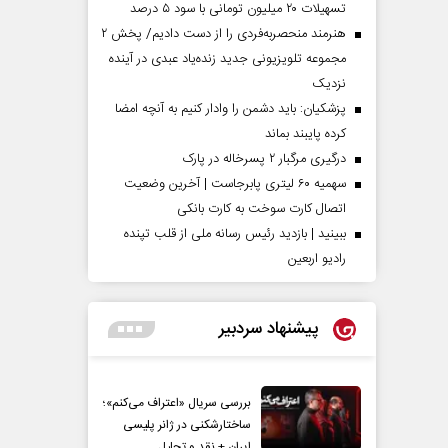
تسهیلات ۲۰ میلیون تومانی با سود ۵ درصد
هنرمند منحصر‌به‌فردی را از دست دادیم/ پخش ۲
مجموعه تلویزیونی جدید زنده‌یاد عبدی در آینده
نزدیک
پزشکیان: باید دشمن را وادار کنیم به آنچه امضا
کرده پایبند بماند
درگیری مرگبار ۲ پسرخاله در پارک
سهمیه ۶۰ لیتری پابرجاست | آخرین وضعیت
اتصال کارت سوخت به کارت بانکی
ببینید | بازدید رئیس رسانه ملی از قلب تپنده
رادیو اربعین
پیشنهاد سردبیر
بررسی سریال «اعتراف می‌کنم»؛
ساختارشکنی در ژانر پلیسی
ایران + نقد و تحلیل