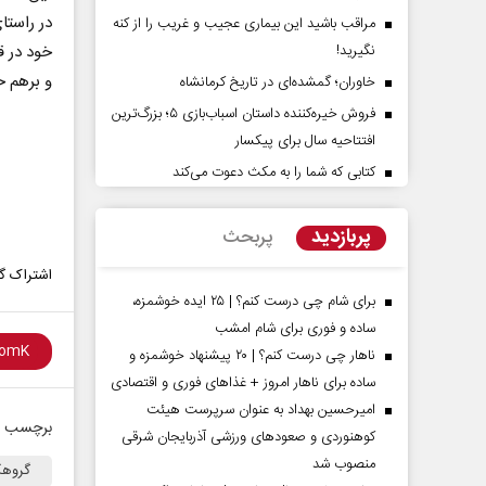
در راست
مراقب باشید این بیماری عجیب و غریب را از کنه
نگیرید!
خود در ق
و برهم خ
خاوران؛ گمشده‌ای در تاریخ کرمانشاه
فروش خیره‌کننده داستان اسباب‌بازی ۵؛ بزرگ‌ترین
افتتاحیه سال برای پیکسار
کتابی که شما را به مکث دعوت می‌کند
 مقاومت در برابر
از باتلاق انرژی تا بن‌بست ترامپ
پربازدید
پربحث
اشتراک گذ
 کمیسیون اجتماعی
رضا سپهوند - سخنگوی کمیسیون انرژی مجلس
برای شام چی درست کنم؟ | ۲۵ ایده خوشمزه،
ساده و فوری برای شام امشب
ناهار چی درست کنم؟ | ۲۰ پیشنهاد خوشمزه و
ساده برای ناهار امروز + غذاهای فوری و اقتصادی
امیرحسین بهداد به عنوان سرپرست هیئت
برچسب ه
کوهنوردی و صعودهای ورزشی آذربایجان شرقی
منصوب شد
گروهک