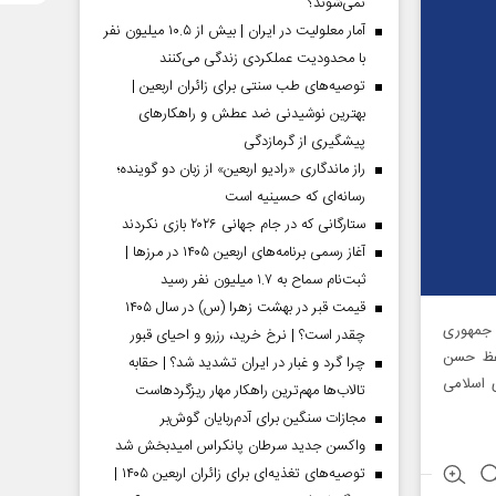
نمی‌شوند؟
آمار معلولیت در ایران | بیش از ۱۰.۵ میلیون نفر
با محدودیت عملکردی زندگی می‌کنند
توصیه‌های طب سنتی برای زائران اربعین |
بهترین نوشیدنی ضد عطش و راهکارهای
پیشگیری از گرمازدگی
راز ماندگاری «رادیو اربعین» از زبان دو گوینده؛
رسانه‌ای که حسینیه است
ستارگانی که در جام جهانی ۲۰۲۶ بازی نکردند
آغاز رسمی برنامه‌های اربعین ۱۴۰۵ در مرز‌ها |
ثبت‌نام سماح به ۱.۷ میلیون نفر رسید
قیمت قبر در بهشت زهرا (س) در سال ۱۴۰۵
ز جمهوری
چقدر است؟ | نرخ خرید، رزرو و احیای قبور
حفظ حسن
چرا گرد و غبار در ایران تشدید شد؟ | حقابه
 اسلامی
تالاب‌ها مهم‌ترین راهکار مهار ریزگردهاست
مجازات سنگین برای آدم‌ربایان گوش‌بر
واکسن جدید سرطان پانکراس امیدبخش شد
توصیه‌های تغذیه‌ای برای زائران اربعین ۱۴۰۵ |