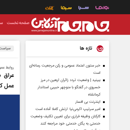
صفحه نخست
سی
تازه ها
سیاست
خبر ستون اعتماد عمومی و رکن مرجعیت رسانه‌ای
روابط عمو
است
عراق ب
ببینید | وضعیت تردد زائران اربعین در مرز
عمل کن
خسروی در گفتگو با منوچهر حبیبی استاندار
کرمانشاه
اینترنت بی افسار
امیر سرتیپ اکرمی‌نیا: ارتش کاملا آماده است
کارکنان وظیفه فراری برای تعیین تکلیف وضعیت
خدمتی به یگان خدمتی خود مراجعه کنند