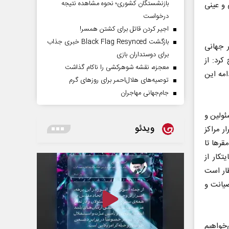
بازنشستگان کشوری؛ نحوه مشاهده نتیجه
 و عینی
درخواست
اجیر کردن قاتل برای کشتن همسر!
بازگشت Black Flag Resynced خبری جذاب
ر جهانی
برای دوستداران بازی
کرد: از
معجزه، نقشه شوهرکشی را ناکام گذاشت
مه این
توصیه‌های هلال‌احمر برای روز‌های گرم
جام‌جهانی مهاجران
ئولین و
ویدئو
ر مراکز
قرها تا
کار از
ظار است
صیانت و
‌خواهیم