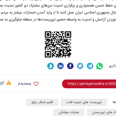
ای حفظ حسن همجواری و برقراری امنیت مرزهای مشترک دو کشور نسبت به 
بال جمهوری اسلامی ایران عمل کنند تا از وارد آمدن خسارات بیشتر به مردم 
وردن آرامش و امنیت به واسطه حضور تروریست‌ها در منطقه جلوگیری به عمل
حکایت یک تاریخ و دو زندگی
چرایی عقب‌نشینی 
نرگس خانعلی‌زاده - روزنامه‌نگار
اری :
دکتر یدالله جوانی - تحلیلگر مس
گزا
پسندیدم
ا:
تروریست های تجزیه طلب
اقلیم شمال عراق
 های تروریستی
عملیات موشکی