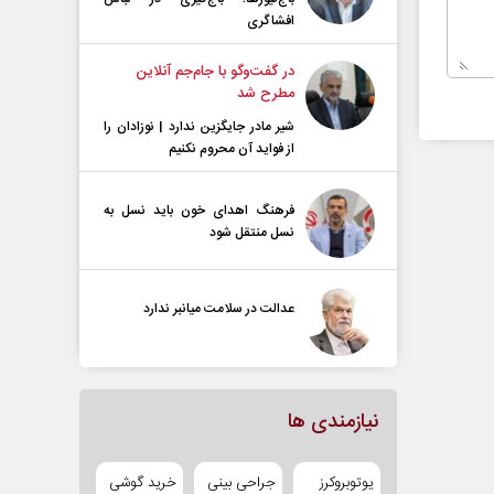
افشاگری
در گفت‌و‌گو با جام‌جم آنلاین
مطرح شد
شیر مادر جایگزین ندارد | نوزادان را
از فواید آن محروم نکنیم
فرهنگ اهدای خون باید نسل به
نسل منتقل شود
عدالت در سلامت میانبر ندارد
نیازمندی ها
یوتوبروکرز
جراحی بینی
خرید گوشی