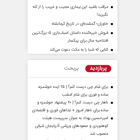
مراقب باشید این بیماری عجیب و غریب را از کنه
نگیرید!
خاوران؛ گمشده‌ای در تاریخ کرمانشاه
فروش خیره‌کننده داستان اسباب‌بازی ۵؛ بزرگ‌ترین
افتتاحیه سال برای پیکسار
کتابی که شما را به مکث دعوت می‌کند
پشت‌پرده تهدیدات کوتاه‏‌مدت و
اربعین نماد مق
ادعا‌های خلاف واقع آمریکا
استکبار‌
پربازدید
پربحث
اس سلیمی‌نمین - تحلیلگر مسائل سیاسی
رحمت‌الله نوروزی - عضو کم
مجلس
برای شام چی درست کنم؟ | ۲۵ ایده خوشمزه،
ساده و فوری برای شام امشب
ناهار چی درست کنم؟ | ۲۰ پیشنهاد خوشمزه و
ساده برای ناهار امروز + غذاهای فوری و اقتصادی
امیرحسین بهداد به عنوان سرپرست هیئت
کوهنوردی و صعودهای ورزشی آذربایجان شرقی
منصوب شد