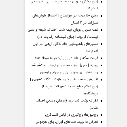
زمان پخش سریال «ماه عسل» با بازی اکبر عبدی
اعلام شد
دمای ۵۰ درجه در خوزستان | احتمال بارش‌های
سیل‌آسا در ۳ استان
قصه سریال رویای نیمه شب اختلاف شیعه و سنی
نیست/ از روند اجرای فیلمنامه رضایت دارم
مسیر‌های راهپیمایی جاماندگان اربعین در البرز
اعلام شد
قیمت سکه و طلا در بازار آزاد در ۱۰ مرداد ۱۴۰۵
ببینید | «چهل روز » محسن چاووشی منتشر شد
مردادماه
صفحات نخست روزنامه ها‌ی‌سه‌شنبه ۶ مردادماه
صفحات
رسانه‌های برون‌مرزی راویان جهانی اربعین
افزایش سقف اعتبار خرید بازنشستگان کشوری |
زمان اعلام مبلغ جدید تسهیلات خرید از
فروشگاه‌ها
اطراف رشت کجا بریم (جاهای دیدنی اطراف
رشت)
باج‌نیوزها؛ باج‌گیری در لباس افشاگری
تعرض به زیرساخت‌های ایران، بنای هژمونی