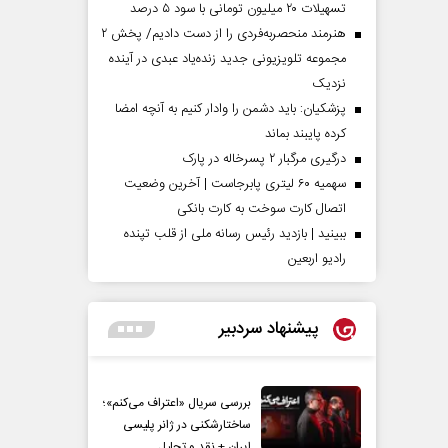
تسهیلات ۲۰ میلیون تومانی با سود ۵ درصد
هنرمند منحصر‌به‌فردی را از دست دادیم/ پخش ۲
مجموعه تلویزیونی جدید زنده‌یاد عبدی در آینده
نزدیک
پزشکیان: باید دشمن را وادار کنیم به آنچه امضا
کرده پایبند بماند
درگیری مرگبار ۲ پسرخاله در پارک
سهمیه ۶۰ لیتری پابرجاست | آخرین وضعیت
اتصال کارت سوخت به کارت بانکی
ببینید | بازدید رئیس رسانه ملی از قلب تپنده
رادیو اربعین
پیشنهاد سردبیر
بررسی سریال «اعتراف می‌کنم»؛
ساختارشکنی در ژانر پلیسی
ایران + نقد و تحلیل