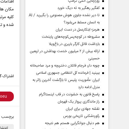
زورآزمایی اتمی ترامپ
اقدامات 
کفگیر رهگیر به ته دیگ خورد
مکان های
تا دیر نشده جلوی هوش مصنوعی را بگیرید / AI
کلیه مرت
به انسان مسلط می‌شود؟
شده و ت
هرمز؛ ابتکارعمل در دست ایران
مشروطه در کوچه‌پس‌کوچه‌های پایتخت
بازداشت قاتل کارگر باربری در باغ‌ویلا
ارائه بیش از ۲ میلیون خدمت بهداشتی در اربعین
حسینی
چوبه دار، فرجام قاتلان دختربچه و مرد صاحبخانه
ببینید | فرمانده کل انتظامی جمهوری اسلامی
اشتراک گذ
ایران­: مأموریت پلیس تا بازگشت آخرین زائر به
منزل ادامه دارد
پاسخ قانون به خشونت در قاب اینستاگرام
راز ماندگاری پرواز یک قهرمان
نقشه جهادی برای ایران
رکوردشکنی تاریخی بورس
برچسب ه
هم دنبال جوانگرایی هستم هم نتیجه
اغتشا