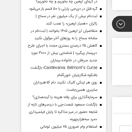
در گرمای اربعین چه بخوریم و چه نخوریم؟
گره قتل در دی‌جی پارتی با ۵۰ قسم باز می‌شود
ثبت‌نام بیش از یک میلیون نفر در سماح |
زائران «همیار اربعین» را نصب کنند
متقاضیان ارز اربعین ۱۴۰۵ بخوانند | ثبت‌نام در
سامانه سماح را به روز‌های آخر موکول نکنید
کاهش ۲۵ درصدی بستری مجدد با اجرای طرح
«پرستار پیگیر» | شناسایی بیش از ۳۰۰۰ مورد
جدید سرطان در خانواده بیماران
Castlevania: Belmont’s Curse؛ بازگشت
باشکوه شکارچیان خون‌آشام
روی هر لینکی کلیک نکنید، دام کلاهبرداران
سایبری همین‌جاست
سرمایه‌گذاری برای رفاه؛ هزینه یا آینده‌سازی؟
بازگشت مسعود شصت‌چی با دردسر‌های تازه؛ از
شایعه حضور در میز مذاکره تا پایان فیلمبرداری
«مرد سه‌هزارچهره»
استعلام وام ضروری ۷۵ میلیون تومانی