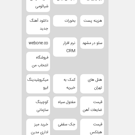
شیائومی
هزینه پست
بخورات
دانلود آهنگ
جدید
سئو در مشهد
نرم افزار
webone.co
CRM
فروشگاه
انتخاب من
هتل های
کمک به
میکروبلیدینگ
تهران
خیریه
ابرو
قیمت
مفتول سیاه
کوچینگ
ضایعات آهن
سازمانی
قیمت
جک سقفی
خرید میز
هبلکس
اداری مدرن