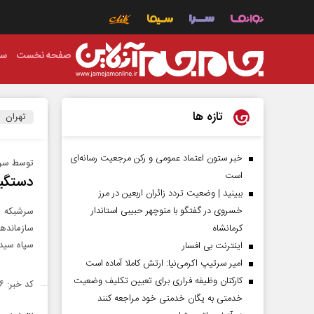
صفحه نخست
سی
تازه ها
تهران
خبر ستون اعتماد عمومی و رکن مرجعیت رسانه‌ای
توسط سربا
است
دستگیر
ببینید | وضعیت تردد زائران اربعین در مرز
خسروی در گفتگو با منوچهر حبیبی استاندار
کرمانشاه
سازماندهی
سپاه سیدا
اینترنت بی افسار
امیر سرتیپ اکرمی‌نیا: ارتش کاملا آماده است
کارکنان وظیفه فراری برای تعیین تکلیف وضعیت
کد خبر: ۱۳۸۶۳۷۶
خدمتی به یگان خدمتی خود مراجعه کنند