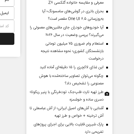
معرفی و مقایسه خانواده گلکسی Z۸
بحران باتری در گوشی‌های سامسونگ؛ آیا
به‌روزرسانی One UI ۸.۵ مقصر است؟
آیا خودروهای خودران جای ماشین‌های معمولی را
می‌گیرند؟ بررسی وضعیت در سال ۲۰۲۶
استعلام وام ضروری ۷۵ میلیون تومانی
بازنشستگان کشوری؛ نحوه مشاهده نتیجه
درخواست
این غذای لاکچری را ۱۵ دقیقه‌ای آماده کنید
چگونه می‌توان تصاویر ساخته‌شده با هوش
مصنوعی را تشخیص داد؟
طرز تهیه تارت فلپ‌جک توت‌فرنگی با پنیر ریکوتا؛
دسری ساده و خوشمزه
آشنایی با آش‌های اصیل ایرانی؛ از آش عباسعلی تا
آش ترخینه + خواص و طرز تهیه
پارک شیرین قابلیت‌ بالایی برای اجرای پروژهای
تفریحی دارد