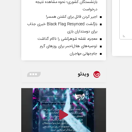
بازنشستگان کشوری؛ نحوه مشاهده نتیجه
درخواست
اجیر کردن قاتل برای کشتن همسر!
بازگشت Black Flag Resynced خبری جذاب
برای دوستداران بازی
معجزه، نقشه شوهرکشی را ناکام گذاشت
توصیه‌های هلال‌احمر برای روز‌های گرم
جام‌جهانی مهاجران
ویدئو