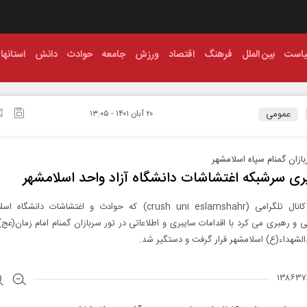
است
بین الملل
فرهنگ
اقتصاد
ورزش
جامعه
حوادث
دانش
استانها
عمومی
۲۰ آبان ۱۴۰۱ - ۱۳:۰۵
زان گمنام سپاه اسلامشهر
ی سرشبکه اغتشاشات دانشگاه آزاد واحد اسلامشهر
سرشبکه کانال تلگرامی (crush uni eslamshahr) که حوادث و اغتشاشات دانش
 و رهبری می کرد با اقدامات سایبری و اطلاعاتی در تور سربازان گمنام امام زمان(عج)
لشهداء(ع) اسلامشهر قرار گرفت و دستگیر شد.