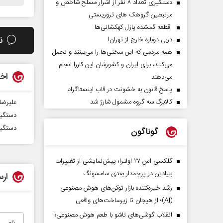
دستگیری تعداد ۸ نفر از اشرار مسلح شاخص و
مرتبطین گروهک های تروریستی
قطعه گمشده پازل کهکشانی‌ها
ن
دربی دوباره خارج از تهران!
همه مردمی که این سختی‌ها را می‌بینند و تحمل
می‌کنند، برای ایران و کشورشان این کاررا انجام
اخب
می‌دهند
پاسخ قانون به خشونت در قاب اینستاگرام
کالابرگ سه گروه مشمول شارژ شد
علیرضا
دستگیری باند ۵ نفره ار
دستگیری و 
گوناگون
گلکسی اس ۲۷ اولترا؛ پیش‌نمایشی از تغییرات
بنیادین در پرچمدار بعدی سامسونگ
ارس
رشد خیره‌کننده بازار توکن‌های هوش مصنوعی
(AI)؛ از هیجان تا زیرساخت‌های واقعی
انقلاب گوشی‌های تاشو‌ با طعم هوش مصنوعی؛