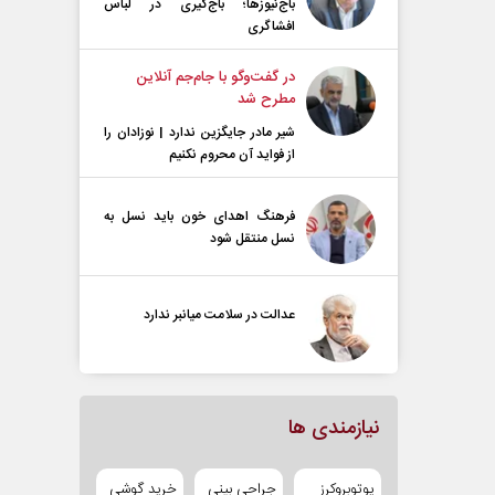
باج‌نیوزها؛ باج‌گیری در لباس
افشاگری
در گفت‌و‌گو با جام‌جم آنلاین
مطرح شد
شیر مادر جایگزین ندارد | نوزادان را
از فواید آن محروم نکنیم
فرهنگ اهدای خون باید نسل به
نسل منتقل شود
عدالت در سلامت میانبر ندارد
نیازمندی ها
یوتوبروکرز
جراحی بینی
خرید گوشی