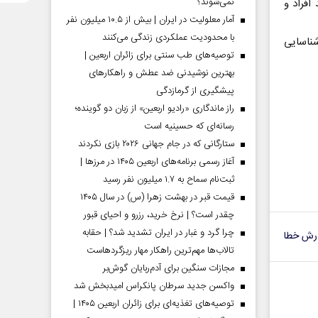
نمی‌شوند؟
افراد و
آمار معلولیت در ایران | بیش از ۱۰.۵ میلیون نفر
با محدودیت عملکردی زندگی می‌کنند
شناسایی
توصیه‌های طب سنتی برای زائران اربعین |
بهترین نوشیدنی ضد عطش و راهکارهای
پیشگیری از گرمازدگی
راز ماندگاری «رادیو اربعین» از زبان دو گوینده؛
رسانه‌ای که حسینیه است
ستارگانی که در جام جهانی ۲۰۲۶ بازی نکردند
آغاز رسمی برنامه‌های اربعین ۱۴۰۵ در مرز‌ها |
ثبت‌نام سماح به ۱.۷ میلیون نفر رسید
قیمت قبر در بهشت زهرا (س) در سال ۱۴۰۵
چقدر است؟ | نرخ خرید، رزرو و احیای قبور
چرا گرد و غبار در ایران تشدید شد؟ | حقابه
رش خطا
تالاب‌ها مهم‌ترین راهکار مهار ریزگردهاست
مجازات سنگین برای آدم‌ربایان گوش‌بر
واکسن جدید سرطان پانکراس امیدبخش شد
توصیه‌های تغذیه‌ای برای زائران اربعین ۱۴۰۵ |