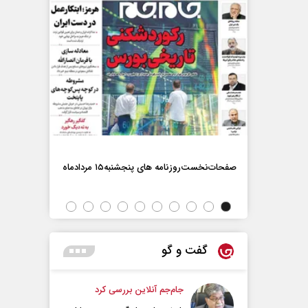
صفحات‌نخست‌روزنامه ها‌ی پنجشنبه‌۱۵ مردادماه
صفحات‌نخست‌رو
گفت و گو
جام‌جم آنلاین بررسی کرد