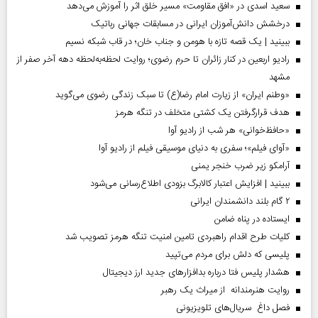
سعید اسدی در «افق مقاومت» مسیر خلق اثر را آموزش می‌دهد
درخشش دانش‌آموزان ایرانی در مسابقات جهانی رباتیک
ببینید | یک قصه تازه با هومن و جناب‌ خان؛ در قاب شبکه نسیم
رادیو اربعین در کنار زائران تا حرم رضوی؛ روایت لحظه‌به‌لحظه دهه آخر صفر از
مشهد
«وطنم ایران» از زیارت امام رضا(ع) تا سبک زندگی رضوی می‌گوید
هدف قرارگرفتن یک کشتی متخلف در تنگه هرمز
«حافظ‌خوانی» هر شب از رادیو آوا
«آوای فیلم»؛ سفری به دنیای موسیقی فیلم از رادیو آوا
آرامکو زیر ضرب خنجر یمنی
ببینید | افزایش اعتبار کالابرگ بزودی اطلاع‌رسانی می‌شود
۲ گام بلند دانشمندان ایرانی
ایستاده در پناه ضامن
کلیات طرح اقدام راهبردی تامین امنیت تنگه هرمز تصویب شد
پلیسی که دلش برای مردم می‌تپید
هشدار پلیس فتا درباره بدافزار‌های جدید ارز دیجیتال
روایت هنرمندانه از میراث یک رهبر
فصل داغ سریال‌های تلویزیونی