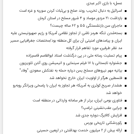
عسل» با بازی اکبر عبدی
اسرائیل به دنبال تخریب روند صلح و بی‌ثبات کردن سوریه و غزه است
بازداشت ۲۱ مزدور موساد و ۴ شرور مسلح در استان کرمان
ماجرای سن بازنشستگی ۵۵ و ۶۲ ساله چیست؟
بسته‌شدن تنگه هرمز ناشی از تجاوز نظامی آمریکا و رژیم صهیونیستی علیه
ایران و پیامد‌های امنیتی آن برای کل منطقه بود/مختصات جغرافیایی مسیر
مد نظر طرفین، مورد تفاهم قرار گرفته
پیام تسلیت رسانه ملی در پی درگذشت استاد ابوالقاسم قاسم‌زاده
جشنواره تابستانی با ۱۷ فیلم سینمایی و انیمیشن روی آنتن تلویزیون
بیانیه مهم نیروهای مسلح یمن درباره حمله به نفتکش سعودی "وفاء"
فلسطین هرگز از اولویت ایران خارج نخواهد شد
هشدار صریح کوثری به آمریکا؛ هر تجاوز به ایران با پاسخی ویرانگر روبه‌رو
خواهد شد
فناوری بومی ایران، برتر از هر سامانه وارداتی در منطقه است
چرایی عقب‌نشینی ترامپ؟
افزایش کالابرگ دوباره جدی شد
رکوردشکنی تاریخی بورس
ارائه بیش از ۲ میلیون خدمت بهداشتی در اربعین حسینی