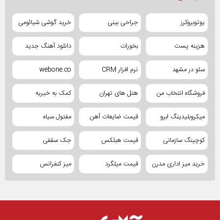
یوتوبروکرز
جراحی بینی
خرید گوشی شیائومی
هزینه پست
بخورات
دانلود آهنگ جدید
سئو در مشهد
نرم افزار CRM
webone.co
فروشگاه انتخاب من
هتل های تهران
کمک به خیریه
میکروبلیدینگ ابرو
قیمت ضایعات آهن
مفتول سیاه
کوچینگ سازمانی
قیمت هبلکس
جک سقفی
خرید میز اداری مدرن
قیمت میلگرد
میز کنفرانس