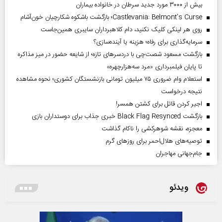
بیش از ۳۰۰۰ مورد جدید سرطان در خانواده بیماران
Castlevania: Belmont’s Curse؛ بازگشت باشکوه شکارچیان خون‌آشام
روی هر لینکی کلیک نکنید، دام کلاهبرداران سایبری همین‌جاست
سرمایه‌گذاری برای رفاه؛ هزینه یا آینده‌سازی؟
بازگشت مسعود شصت‌چی با دردسر‌های تازه؛ از شایعه حضور در میز مذاکره
تا پایان فیلمبرداری «مرد سه‌هزارچهره»
استعلام وام ضروری ۷۵ میلیون تومانی بازنشستگان کشوری؛ نحوه مشاهده
نتیجه درخواست
اجیر کردن قاتل برای کشتن همسر!
بازگشت Black Flag Resynced خبری جذاب برای دوستداران بازی
معجزه، نقشه شوهرکشی را ناکام گذاشت
توصیه‌های هلال‌احمر برای روز‌های گرم
جام‌جهانی مهاجران
ویدئو