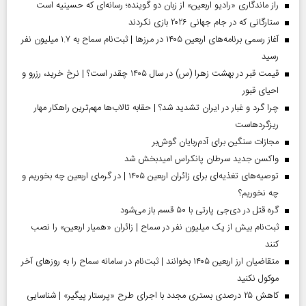
راز ماندگاری «رادیو اربعین» از زبان دو گوینده؛ رسانه‌ای که حسینیه است
ستارگانی که در جام جهانی ۲۰۲۶ بازی نکردند
آغاز رسمی برنامه‌های اربعین ۱۴۰۵ در مرز‌ها | ثبت‌نام سماح به ۱.۷ میلیون نفر
رسید
قیمت قبر در بهشت زهرا (س) در سال ۱۴۰۵ چقدر است؟ | نرخ خرید، رزرو و
احیای قبور
چرا گرد و غبار در ایران تشدید شد؟ | حقابه تالاب‌ها مهم‌ترین راهکار مهار
ریزگردهاست
مجازات سنگین برای آدم‌ربایان گوش‌بر
واکسن جدید سرطان پانکراس امیدبخش شد
توصیه‌های تغذیه‌ای برای زائران اربعین ۱۴۰۵ | در گرمای اربعین چه بخوریم و
چه نخوریم؟
گره قتل در دی‌جی پارتی با ۵۰ قسم باز می‌شود
ثبت‌نام بیش از یک میلیون نفر در سماح | زائران «همیار اربعین» را نصب
کنند
متقاضیان ارز اربعین ۱۴۰۵ بخوانند | ثبت‌نام در سامانه سماح را به روز‌های آخر
موکول نکنید
کاهش ۲۵ درصدی بستری مجدد با اجرای طرح «پرستار پیگیر» | شناسایی