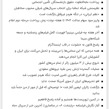
پرداخت مابه‌التفاوت حقوق بازنشستگان تأمین اجتماعی
نظرسنجی شبکه تماشا برای انتخاب سریال‌های شرقی محبوب مخاطبان
«نظم ایرانی» در تنگه هرمز غیرقابل بازگشت است
واریز سود سهام عدالت ۱۴۰۴ تا هفته دولت؛ زمان پرداخت مرحله دوم اعلام
شد
آخر هفته چه فیلمی ببینیم؟ فهرست کامل فیلم‌های پنجشنبه و جمعه
شبکه‌های سیما
پاسخ قانون به خشونت در قاب اینستاگرام
همه مردمی که این سختی‌ها را می‌بینند و تحمل می‌کنند، برای ایران و
کشورشان این کاررا انجام می‌دهند
خروج بیش از ۳ میلیون زائر از تمام مرز‌های کشور
عملیات گسترده ارتش یمن علیه نیروهای سعودی
کلیات طرح اقدام راهبردی تامین امنیت تنگه هرمز تصویب شد
لغو تحریم‌های ایران از سوی آمریکا صحت ندارد
بازگشت زائران اربعین آغاز شد؛ ۱۰ توصیه‌ای که قبل از عبور از مرز حتماً باید
بدانید
در کمین تروریست‌ها هستیم و آماده پاسخ قاطعیم
آغاز نگارش فیلمنامه «پایتخت ۸» در سالجاری/ آخرین خبر از سریال «ماه