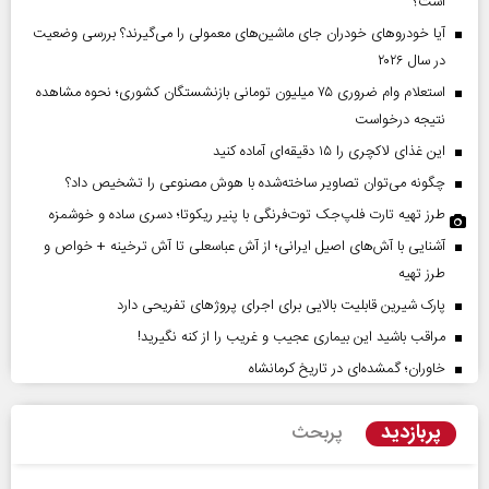
است؟
آیا خودروهای خودران جای ماشین‌های معمولی را می‌گیرند؟ بررسی وضعیت
در سال ۲۰۲۶
استعلام وام ضروری ۷۵ میلیون تومانی بازنشستگان کشوری؛ نحوه مشاهده
نتیجه درخواست
این غذای لاکچری را ۱۵ دقیقه‌ای آماده کنید
چگونه می‌توان تصاویر ساخته‌شده با هوش مصنوعی را تشخیص داد؟
طرز تهیه تارت فلپ‌جک توت‌فرنگی با پنیر ریکوتا؛ دسری ساده و خوشمزه
آشنایی با آش‌های اصیل ایرانی؛ از آش عباسعلی تا آش ترخینه + خواص و
طرز تهیه
پارک شیرین قابلیت‌ بالایی برای اجرای پروژهای تفریحی دارد
مراقب باشید این بیماری عجیب و غریب را از کنه نگیرید!
خاوران؛ گمشده‌ای در تاریخ کرمانشاه
پربازدید
پربحث