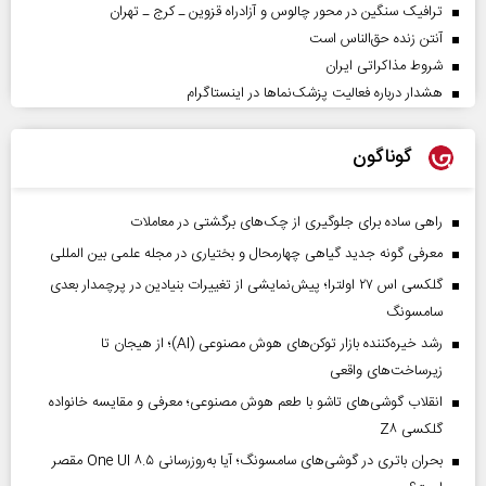
ترافیک سنگین در محور چالوس و آزادراه قزوین ـ کرج ـ تهران
آنتن زنده حق‌الناس است
شروط مذاکراتی ایران
هشدار درباره فعالیت پزشک‌نما‌ها در اینستاگرام
گوناگون
راهی ساده برای جلوگیری از چک‌های برگشتی در معاملات
معرفی گونه جدید گیاهی چهارمحال و بختیاری در مجله علمی بین المللی
گلکسی اس ۲۷ اولترا؛ پیش‌نمایشی از تغییرات بنیادین در پرچمدار بعدی
سامسونگ
رشد خیره‌کننده بازار توکن‌های هوش مصنوعی (AI)؛ از هیجان تا
زیرساخت‌های واقعی
انقلاب گوشی‌های تاشو‌ با طعم هوش مصنوعی؛ معرفی و مقایسه خانواده
گلکسی Z۸
بحران باتری در گوشی‌های سامسونگ؛ آیا به‌روزرسانی One UI ۸.۵ مقصر