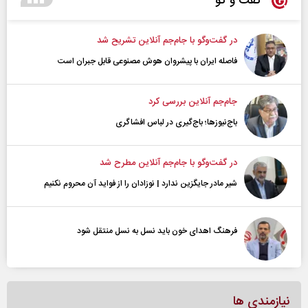
گفت و گو
در گفت‌و‌گو با جام‌جم آنلاین تشریح شد
فاصله ایران با پیشرو‌ان هوش مصنوعی قابل جبران است
جام‌جم آنلاین بررسی کرد
باج‌نیوزها؛ باج‌گیری در لباس افشاگری
در گفت‌و‌گو با جام‌جم آنلاین مطرح شد
شیر مادر جایگزین ندارد | نوزادان را از فواید آن محروم نکنیم
فرهنگ اهدای خون باید نسل به نسل منتقل شود
نیازمندی ها