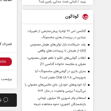
مقابله گن
ببیند / آسانی باعث جدایی رامین شد؟
گوناگون
گلکسی اس ۲۷ اولترا؛ پیش‌نمایشی از تغییرات
بنیادین در پرچمدار بعدی سامسونگ
اشتراک گذ
رشد خیره‌کننده بازار توکن‌های هوش مصنوعی
(AI)؛ از هیجان تا زیرساخت‌های واقعی
انقلاب گوشی‌های تاشو‌ با طعم هوش مصنوعی؛
معرفی و مقایسه خانواده گلکسی Z۸
بحران باتری در گوشی‌های سامسونگ؛ آیا
به‌روزرسانی One UI ۸.۵ مقصر است؟
برچسب ه
آیا خودروهای خودران جای ماشین‌های معمولی را
می‌گیرند؟ بررسی وضعیت در سال ۲۰۲۶
استعلام وام ضروری ۷۵ میلیون تومانی
ن
بازنشستگان کشوری؛ نحوه مشاهده نتیجه
درخواست