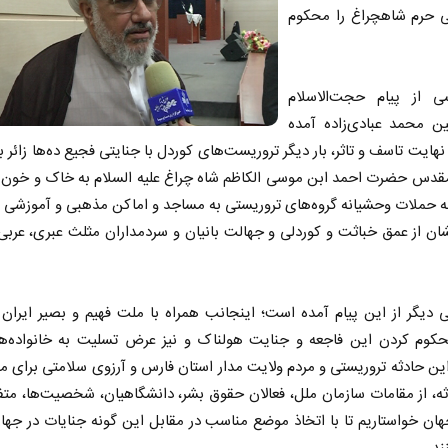
ی حرم شاهچراغ را محکوم
 از پیام حجت‌الاسلام
ین محمد عبادی‌زاده آمده
نهایت تاسف و تاثر، بار دیگر تروریست‌های کوردل با جنایتی فجیع ده‌ها زائر بی‌
مقدس حضرت احمد ابن موسی الکاظم شاه چراغ علیه السلام به خاک و خون 
 حملات وحشیانه گروه‌های تروریستی به مساجد و اماکن مذهبی و آموزشی 
ان از عمق خباثت و کوردلی و جهالت بانیان و سردمداران مثلث عبری، عربی
دیگر از این پیام آمده است؛ اینجانب همراه با ملت فهیم و بصیر ایران
وم کردن این فاجعه و جنایت هولناک و نیز عرض تسلیت به خانواده‌ها
ن حادثه تروریستی و مردم ولایت مدار استان فارس و آرزوی سلامتی برای 
ه، از مقامات سازمان ملل، فعالان حقوق بشر، دانشگاهیان، شخصیت‌ها، متف
ان خواستاریم تا با اتخاذ موضع مناسب در مقابل این گونه جنایات در جها