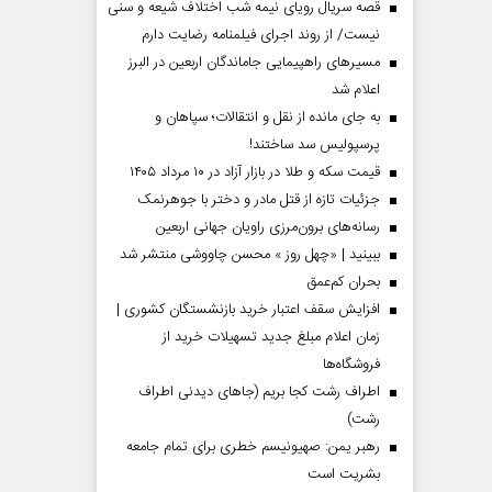
قصه سریال رویای نیمه شب اختلاف شیعه و سنی
نیست/ از روند اجرای فیلمنامه رضایت دارم
مسیر‌های راهپیمایی جاماندگان اربعین در البرز
اعلام شد
به جای مانده از نقل و انتقالات؛ سپاهان و
پرسپولیس سد ساختند!
قیمت سکه و طلا در بازار آزاد در ۱۰ مرداد ۱۴۰۵
جزئیات تازه از قتل مادر و دختر با جوهرنمک
رسانه‌های برون‌مرزی راویان جهانی اربعین
ببینید | «چهل روز » محسن چاووشی منتشر شد
بحران کم‌عمق
افزایش سقف اعتبار خرید بازنشستگان کشوری |
زمان اعلام مبلغ جدید تسهیلات خرید از
فروشگاه‌ها
اطراف رشت کجا بریم (جاهای دیدنی اطراف
رشت)
رهبر یمن: صهیونیسم خطری برای تمام جامعه
بشریت است