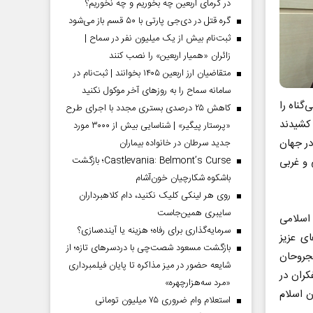
در گرمای اربعین چه بخوریم و چه نخوریم؟
گره قتل در دی‌جی پارتی با ۵۰ قسم باز می‌شود
ثبت‌نام بیش از یک میلیون نفر در سماح |
زائران «همیار اربعین» را نصب کنند
متقاضیان ارز اربعین ۱۴۰۵ بخوانند | ثبت‌نام در
سامانه سماح را به روز‌های آخر موکول نکنید
گناه را
کاهش ۲۵ درصدی بستری مجدد با اجرای طرح
کشیدند
«پرستار پیگیر» | شناسایی بیش از ۳۰۰۰ مورد
در جهان
جدید سرطان در خانواده بیماران
Castlevania: Belmont’s Curse؛ بازگشت
 و غربی
باشکوه شکارچیان خون‌آشام
روی هر لینکی کلیک نکنید، دام کلاهبرداران
سایبری همین‌جاست
 اسلامی
سرمایه‌گذاری برای رفاه؛ هزینه یا آینده‌سازی؟
ی عزیز
بازگشت مسعود شصت‌چی با دردسر‌های تازه؛ از
مجروحان
شایعه حضور در میز مذاکره تا پایان فیلمبرداری
کران در
«مرد سه‌هزارچهره»
ن اسلام
استعلام وام ضروری ۷۵ میلیون تومانی