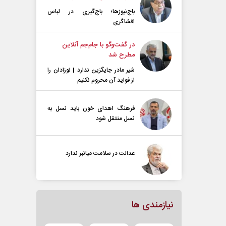
باج‌نیوزها؛ باج‌گیری در لباس
افشاگری
در گفت‌و‌گو با جام‌جم آنلاین
مطرح شد
شیر مادر جایگزین ندارد | نوزادان را
از فواید آن محروم نکنیم
فرهنگ اهدای خون باید نسل به
نسل منتقل شود
عدالت در سلامت میانبر ندارد
نیازمندی ها