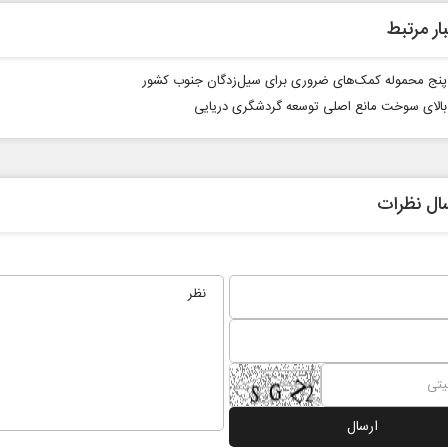
ار مرتبط
پنج محموله کمک‌های ضروری برای سیل‌زدگان جنوب کشور
الای سوخت مانع اصلی توسعه گردشگری دریایی
ال نظرات
مدیریت ایرانی بر شناور‌های مضر
اربعین نماد مقاوم
در تنگه هرمز
استکبار‌
 حسن عابدینی - معاون سیاسی سازمان
رحمت‌الله نوروزی - عضو کمیسی
سیما
مجلس