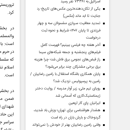
اسرائیل به ۷۳۳۸۱ نفر رسید
تروریست
یکی از تکان‌دهنده‌ترین عکس‌های تاریخ؛ رد
کرد.
جنایت تا ابد ماند (عکس)
تمدید معافیت سربازی مشمولان سه و چهار
در بخشی
فرزندی تا پایان ۱۴۰۷؛ شرایط و نحوه ثبت
والمسلم
درخواست
است: با 
آخر هفته چه فیلمی ببینیم؟ فهرست کامل
در حرم 
فیلم‌های پنجشنبه و جمعه شبکه‌های سیما
که سلسله
راز قبض‌های نجومی برق فاش شد؛ چرا هزینه
برق برخی مشترکان چند برابر می‌شود؟
اسلام نش
پایان همکاری باشگاه استقلال با رامین رضاییان /
است.
رامین به پرسپولیس نزدیک شد؟
رویای تیم ملی، زیر آوار مدرسه / روایت دختر
در بخشی 
ژیمناستیک‌کاری که آسمانی شد
ضمن محک
ایرانیان پای کار اربعین
شهدای ای
هشدار هواشناسی برای تهران؛ وزش باد شدید،
این حادث
گردوخاک و بارش باران در راه است
سراسر جه
وقتی رامین رضاییان بهتر از خودش را نمی‌تواند