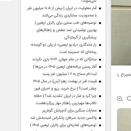
نمی‌شوند؟
آمار معلولیت در ایران | بیش از ۱۰.۵ میلیون نفر
با محدودیت عملکردی زندگی می‌کنند
توصیه‌های طب سنتی برای زائران اربعین |
بهترین نوشیدنی ضد عطش و راهکارهای
پیشگیری از گرمازدگی
راز ماندگاری «رادیو اربعین» از زبان دو گوینده؛
رسانه‌ای که حسینیه است
ستارگانی که در جام جهانی ۲۰۲۶ بازی نکردند
آغاز رسمی برنامه‌های اربعین ۱۴۰۵ در مرز‌ها |
ثبت‌نام سماح به ۱.۷ میلیون نفر رسید
هچراغ را
قیمت قبر در بهشت زهرا (س) در سال ۱۴۰۵
چقدر است؟ | نرخ خرید، رزرو و احیای قبور
چرا گرد و غبار در ایران تشدید شد؟ | حقابه
تالاب‌ها مهم‌ترین راهکار مهار ریزگردهاست
مجازات سنگین برای آدم‌ربایان گوش‌بر
واکسن جدید سرطان پانکراس امیدبخش شد
توصیه‌های تغذیه‌ای برای زائران اربعین ۱۴۰۵ |