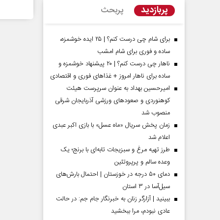
پربازدید
پربحث
برای شام چی درست کنم؟ | ۲۵ ایده خوشمزه،
ساده و فوری برای شام امشب
ناهار چی درست کنم؟ | ۲۰ پیشنهاد خوشمزه و
ساده برای ناهار امروز + غذاهای فوری و اقتصادی
امیرحسین بهداد به عنوان سرپرست هیئت
کوهنوردی و صعودهای ورزشی آذربایجان شرقی
منصوب شد
زمان پخش سریال «ماه عسل» با بازی اکبر عبدی
مردادماه
صفحات نخست روزنامه ها‌ی‌سه‌شنبه ۶ مردادماه
صفحات
اعلام شد
طرز تهیه مرغ و سبزیجات تابه‌ای با برنج؛ یک
وعده سالم و پرپروتئین
دمای ۵۰ درجه در خوزستان | احتمال بارش‌های
سیل‌آسا در ۳ استان
ببینید | آزارگر زنان به خبرنگار جام جم: در حالت
عادی نبودم، مرا ببخشید