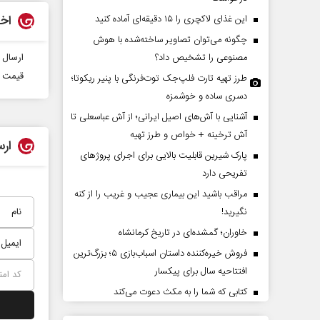
اخب
این غذای لاکچری را ۱۵ دقیقه‌ای آماده کنید
چگونه می‌توان تصاویر ساخته‌شده با هوش
مصنوعی را تشخیص داد؟
ارسال 
قیمت ب
طرز تهیه تارت فلپ‌جک توت‌فرنگی با پنیر ریکوتا؛
دسری ساده و خوشمزه
آشنایی با آش‌های اصیل ایرانی؛ از آش عباسعلی تا
آش ترخینه + خواص و طرز تهیه
ارس
ان
حادثه‌های کوچک سرنوشت‌های
پارک شیرین قابلیت‌ بالایی برای اجرای پروژهای
بزرگ
تفریحی دارد
مراقب باشید این بیماری عجیب و غریب را از کنه
رشد مسائل منطقه
محمدجعفر محمدزاده - نویسنده و پژوهشگر
دکتر
نگیرید!
صداو
خاوران؛ گمشده‌ای در تاریخ کرمانشاه
فروش خیره‌کننده داستان اسباب‌بازی ۵؛ بزرگ‌ترین
افتتاحیه سال برای پیکسار
کتابی که شما را به مکث دعوت می‌کند