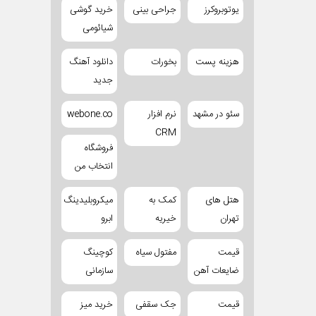
یوتوبروکرز
جراحی بینی
خرید گوشی
شیائومی
هزینه پست
بخورات
دانلود آهنگ
جدید
سئو در مشهد
نرم افزار
webone.co
CRM
فروشگاه
انتخاب من
هتل های
کمک به
میکروبلیدینگ
تهران
خیریه
ابرو
قیمت
مفتول سیاه
کوچینگ
ضایعات آهن
سازمانی
قیمت
جک سقفی
خرید میز