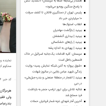
هشدار بی‌سابقه صنعا به عربستان؛ «تشدید تنش
با پاسخ سنگین روبه‌رو می‌شود»
پلیس تهران از دستگیری قاتلان تا کشف سرقت
۱۰ میلیاردی خبر داد
انقلاب استوک‌ها
ببینید | بازگشت مهاجران
ببینید | بیداری آتشفشان
ببینید | رازهای خشکسالی
ببینید | پهپادی به اندازه پشه
عربستان: کلیه اقدامات یک‌جانبه اسرائیل در خاک
فلسطین باطل است
نماینده و
«شوق پرواز» به آنتن شبکه نمایش رسید؛ روایت
محکوم کر
زندگی شهید عباس بابایی در سالروز شهادت
ببینید | انفجار در منطقۀ صنعتی و بندر«جبل‌علی»
کد خبر: ۱۳۸۴۸۸۶
در دبی
شائبه تلاش برای ترور ترامپ منجر به بازداشت
هرمزگان
فرد مسلح شد
ولی فقیه
آخرین آمار شهدای غزه؛ شمار قربانیان حملات
بندرعبا