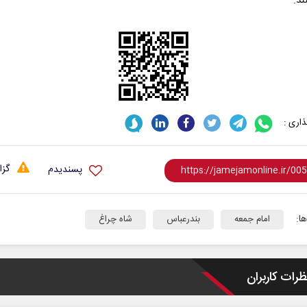
ند.
اری :
گزا
پسندیدم
ا:
امام جمعه
بندرعباس
شاه چراغ
ظرات کاربران