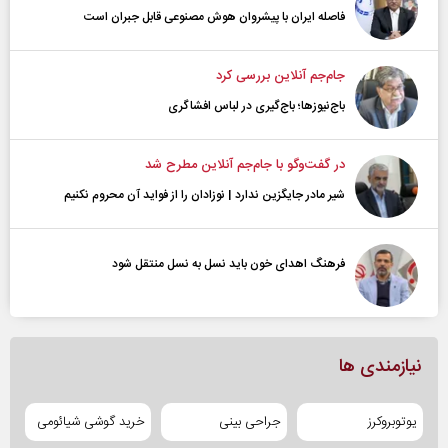
فاصله ایران با پیشرو‌ان هوش مصنوعی قابل جبران است
جام‌جم آنلاین بررسی کرد
باج‌نیوزها؛ باج‌گیری در لباس افشاگری
در گفت‌و‌گو با جام‌جم آنلاین مطرح شد
شیر مادر جایگزین ندارد | نوزادان را از فواید آن محروم نکنیم
فرهنگ اهدای خون باید نسل به نسل منتقل شود
نیازمندی ها
یوتوبروکرز
جراحی بینی
خرید گوشی شیائومی