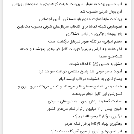
امیرحسین بهداد به عنوان سرپرست هیئت کوهنوردی و صعودهای ورزشی
آذربایجان شرقی منصوب شد
پرداخت مابه‌التفاوت حقوق بازنشستگان تأمین اجتماعی
نظرسنجی شبکه تماشا برای انتخاب سریال‌های شرقی محبوب مخاطبان
باج‌نیوزها؛ باج‌گیری در لباس افشاگری
«نظم ایرانی» در تنگه هرمز غیرقابل بازگشت است
آخر هفته چه فیلمی ببینیم؟ فهرست کامل فیلم‌های پنجشنبه و جمعه
شبکه‌های سیما
عشق به حسین (ع) تا لحظه شهادت
آمریکا ماجراجویی کند پاسخ مقتضی دریافت خواهد کرد
پاسخ قانون به خشونت در قاب اینستاگرام
همه مردمی که این سختی‌ها را می‌بینند و تحمل می‌کنند، برای ایران و
کشورشان این کاررا انجام می‌دهند
عملیات گسترده ارتش یمن علیه نیروهای سعودی
خروج بیش از ۳ میلیون زائر از تمام مرز‌های کشور
درگیری مرگبار ۲ پسرخاله در پارک
رهگیری پهپاد MQ9 بر فراز تنگه هرمز
لغو تحریم‌های ایران از سوی آمریکا صحت ندارد