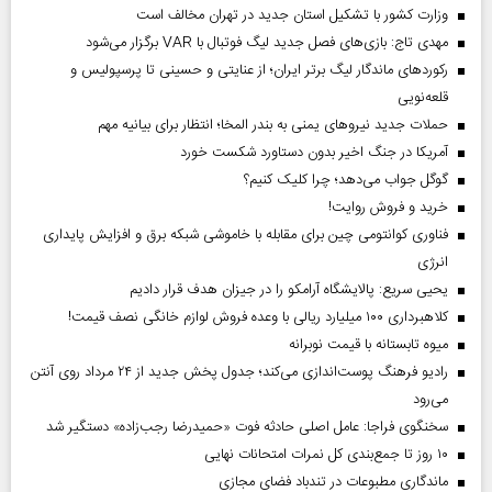
وزارت کشور با تشکیل استان جدید در تهران مخالف است
مهدی تاج: بازی‌های فصل جدید لیگ فوتبال با VAR برگزار می‌شود
رکورد‌های ماندگار لیگ برتر ایران؛ از عنایتی و حسینی تا پرسپولیس و
قلعه‌نویی
حملات جدید نیروهای یمنی به بندر المخا؛ انتظار برای بیانیه مهم
آمریکا در جنگ اخیر بدون دستاورد شکست خورد
گوگل جواب می‌دهد؛ چرا کلیک کنیم؟
خرید و فروش روایت!
فناوری کوانتومی چین برای مقابله با خاموشی شبکه برق و افزایش پایداری
انرژی
یحیی سریع: پالایشگاه آرامکو را در جیزان هدف قرار دادیم
کلاهبرداری ۱۰۰ میلیارد ریالی با وعده فروش لوازم خانگی نصف قیمت!
میوه تابستانه با قیمت نوبرانه
رادیو فرهنگ پوست‌اندازی می‌کند؛ جدول پخش جدید از ۲۴ مرداد روی آنتن
می‌رود
سخنگوی فراجا: عامل اصلی حادثه فوت «حمیدرضا رجب‌زاده» دستگیر شد
۱۰ روز تا جمع‌بندی کل نمرات امتحانات نهایی
ماندگاری مطبوعات در تندباد فضای مجازی