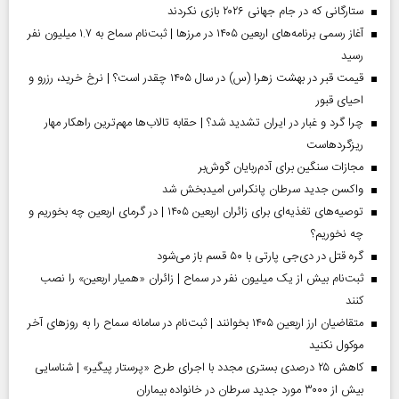
ستارگانی که در جام جهانی ۲۰۲۶ بازی نکردند
آغاز رسمی برنامه‌های اربعین ۱۴۰۵ در مرز‌ها | ثبت‌نام سماح به ۱.۷ میلیون نفر
رسید
قیمت قبر در بهشت زهرا (س) در سال ۱۴۰۵ چقدر است؟ | نرخ خرید، رزرو و
احیای قبور
چرا گرد و غبار در ایران تشدید شد؟ | حقابه تالاب‌ها مهم‌ترین راهکار مهار
ریزگردهاست
مجازات سنگین برای آدم‌ربایان گوش‌بر
واکسن جدید سرطان پانکراس امیدبخش شد
توصیه‌های تغذیه‌ای برای زائران اربعین ۱۴۰۵ | در گرمای اربعین چه بخوریم و
چه نخوریم؟
گره قتل در دی‌جی پارتی با ۵۰ قسم باز می‌شود
ثبت‌نام بیش از یک میلیون نفر در سماح | زائران «همیار اربعین» را نصب
کنند
متقاضیان ارز اربعین ۱۴۰۵ بخوانند | ثبت‌نام در سامانه سماح را به روز‌های آخر
موکول نکنید
کاهش ۲۵ درصدی بستری مجدد با اجرای طرح «پرستار پیگیر» | شناسایی
بیش از ۳۰۰۰ مورد جدید سرطان در خانواده بیماران