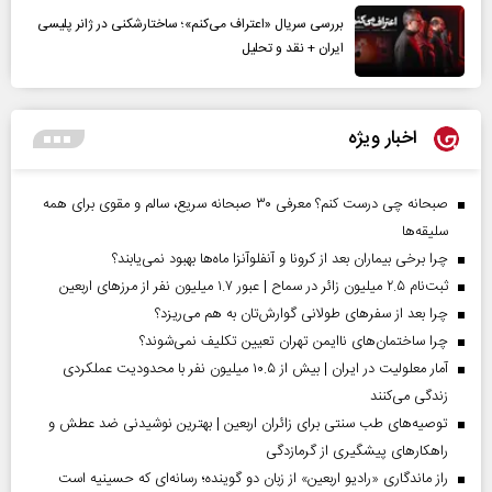
بررسی سریال «اعتراف می‌کنم»؛ ساختارشکنی در ژانر پلیسی
ایران + نقد و تحلیل
اخبار ویژه
صبحانه چی درست کنم؟ معرفی ۳۰ صبحانه سریع، سالم و مقوی برای همه
سلیقه‌ها
چرا برخی بیماران بعد از کرونا و آنفلوآنزا ماه‌ها بهبود نمی‌یابند؟
ثبت‌نام ۲.۵ میلیون زائر در سماح | عبور ۱.۷ میلیون نفر از مرز‌های اربعین
چرا بعد از سفرهای طولانی گوارش‌تان به هم می‌ریزد؟
چرا ساختمان‌های ناایمن تهران تعیین تکلیف نمی‌شوند؟
آمار معلولیت در ایران | بیش از ۱۰.۵ میلیون نفر با محدودیت عملکردی
زندگی می‌کنند
توصیه‌های طب سنتی برای زائران اربعین | بهترین نوشیدنی ضد عطش و
راهکارهای پیشگیری از گرمازدگی
راز ماندگاری «رادیو اربعین» از زبان دو گوینده؛ رسانه‌ای که حسینیه است