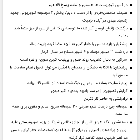
در کمین تروریست‌ها هستیم و آماده پاسخ قاطعیم
هنرمند منحصر‌به‌فردی را از دست دادیم/ پخش ۲ مجموعه تلویزیونی جدید
زنده‌یاد عبدی در آینده نزدیک
بازگشت زائران اربعین آغاز شد؛ ۱۰ توصیه‌ای که قبل از عبور از مرز حتماً باید
بدانید
پزشکیان: باید دشمن را وادار کنیم به آنچه امضا کرده پایبند بماند
بازداشت ۲۱ مزدور موساد و ۴ شرور مسلح در استان کرمان
اسرائیل به دنبال تخریب روند صلح و بی‌ثبات کردن سوریه و غزه است
پزشکیان: با اتکا به نخبگان و مدیران با انگیزه می‌توان تحول نظام سلامت را
محقق کرد
پیام تسلیت رسانه ملی در پی درگذشت استاد ابوالقاسم قاسم‌زاده
گزارش تصویری | مراسم یادبود زنده‌یاد اکبر عبدی
برادرکشی به خاطر کار نکردن
صبحانه چی درست کنم؟ معرفی ۳۰ صبحانه سریع، سالم و مقوی برای همه
سلیقه‌ها
بسته‌شدن تنگه هرمز ناشی از تجاوز نظامی آمریکا و رژیم صهیونیستی علیه
ایران و پیامد‌های امنیتی آن برای کل منطقه بود/مختصات جغرافیایی مسیر
مد نظر طرفین، مورد تفاهم قرار گرفته