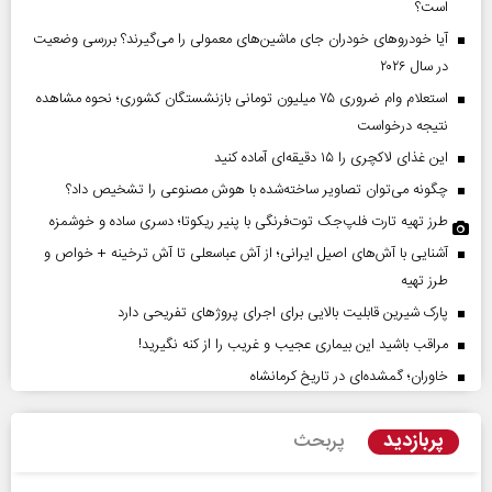
است؟
آیا خودروهای خودران جای ماشین‌های معمولی را می‌گیرند؟ بررسی وضعیت
در سال ۲۰۲۶
استعلام وام ضروری ۷۵ میلیون تومانی بازنشستگان کشوری؛ نحوه مشاهده
نتیجه درخواست
این غذای لاکچری را ۱۵ دقیقه‌ای آماده کنید
چگونه می‌توان تصاویر ساخته‌شده با هوش مصنوعی را تشخیص داد؟
طرز تهیه تارت فلپ‌جک توت‌فرنگی با پنیر ریکوتا؛ دسری ساده و خوشمزه
آشنایی با آش‌های اصیل ایرانی؛ از آش عباسعلی تا آش ترخینه + خواص و
طرز تهیه
پارک شیرین قابلیت‌ بالایی برای اجرای پروژهای تفریحی دارد
مراقب باشید این بیماری عجیب و غریب را از کنه نگیرید!
خاوران؛ گمشده‌ای در تاریخ کرمانشاه
پربازدید
پربحث