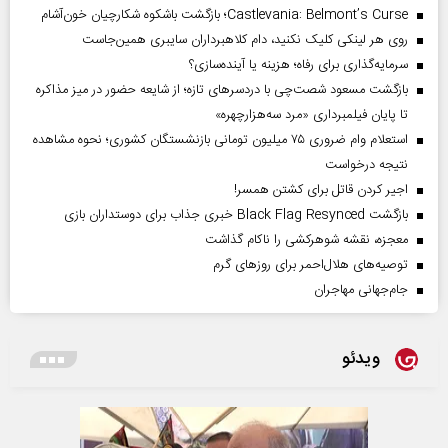
Castlevania: Belmont’s Curse؛ بازگشت باشکوه شکارچیان خون‌آشام
روی هر لینکی کلیک نکنید، دام کلاهبرداران سایبری همین‌جاست
سرمایه‌گذاری برای رفاه؛ هزینه یا آینده‌سازی؟
بازگشت مسعود شصت‌چی با دردسر‌های تازه؛ از شایعه حضور در میز مذاکره
تا پایان فیلمبرداری «مرد سه‌هزارچهره»
استعلام وام ضروری ۷۵ میلیون تومانی بازنشستگان کشوری؛ نحوه مشاهده
نتیجه درخواست
اجیر کردن قاتل برای کشتن همسر!
بازگشت Black Flag Resynced خبری جذاب برای دوستداران بازی
معجزه، نقشه شوهرکشی را ناکام گذاشت
توصیه‌های هلال‌احمر برای روز‌های گرم
جام‌جهانی مهاجران
ویدئو