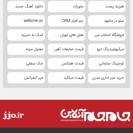
هزینه پست
بخورات
دانلود آهنگ جدید
سئو در مشهد
نرم افزار CRM
webone.co
فروشگاه انتخاب من
هتل های تهران
کمک به خیریه
میکروبلیدینگ ابرو
قیمت ضایعات آهن
مفتول سیاه
کوچینگ سازمانی
قیمت هبلکس
جک سقفی
خرید میز اداری مدرن
قیمت میلگرد
میز کنفرانس