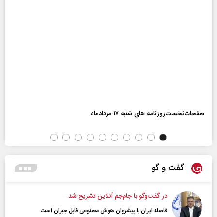
صفحات‌نخست‌روزنامه ها‌ی شنبه ۱۷ مردادماه
گفت و گو
در گفت‌و‌گو با جام‌جم آنلاین تشریح شد
فاصله ایران با پیشرو‌ان هوش مصنوعی قابل جبران است