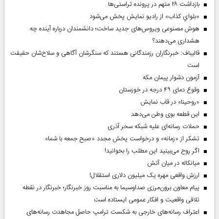
بازداشت ۲۸ متهم در پرونده تراستی‌ها
«بلواي کذاب» از رادیو نمایش پخش می‌شود
هوش مصنوعی ویروس‌های جدید ساخت؛ دانشمندان درباره آینده چه
هشداری می‌دهند؟
قالیباف: خبرنگاران رزمندگانی هستند که سنگرشان آگاهی و سلاح‌شان حقیقت
است
آزمون دشوار پیمان مکه
وقوع دمای ۴۹ درجه در خوزستان
«روحینا» در قاب نمایش
این قطعه بوی وطن می‌دهد
حملات رسانه‌ای علیه شبکه سحر آذری
تشکر از «زمانه» و درخواست پخش مجدد «صبح جمعه با شما»
اگر روح می‌بینید این مطلب را بخوانید!
میانکاله در میان آتش
ارزش واقعی مهره یک میلیون دلاری استقلال!
پیام معاون برون‌مرزی صداوسیما به مناسبت روز خبرنگار؛ خبرنگار در نقطه
تلاقی واقعیت و افکار عمومی ایستاده است
اعتراف رسانه‌های خارجی به شکست ترامپ حاصل مجاهدت رسانه‌های