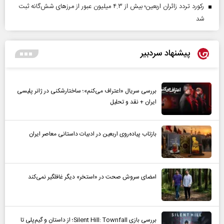
رکورد تردد زائران اربعین؛ بیش از ۴.۳ میلیون عبور از مرزهای شش‌گانه ثبت
شد
پیشنهاد سردبیر
بررسی سریال «اعتراف می‌کنم»؛ ساختارشکنی در ژانر پلیسی
ایران + نقد و تحلیل
بازتاب پیاده‌روی اربعین در ادبیات داستانی معاصر ایران
امضای سروش صحت در «استخر» دیگر غافلگیر نمی‌کند
بررسی بازی Silent Hill: Townfall؛ از داستان و گیم‌پلی تا