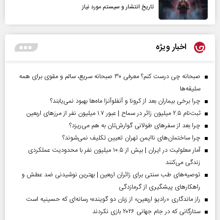
تاریخ انتشار و سیستم مورد نیاز
اخبار ویژه
صبحانه چی درست کنم؟ معرفی ۳۰ صبحانه سریع، سالم و مقوی برای همه
سلیقه‌ها
چرا برخی بیماران بعد از کرونا و آنفلوآنزا ماه‌ها بهبود نمی‌یابند؟
ثبت‌نام ۲.۵ میلیون زائر در سماح | عبور ۱.۷ میلیون نفر از مرز‌های اربعین
چرا بعد از سفرهای طولانی گوارش‌تان به هم می‌ریزد؟
چرا ساختمان‌های ناایمن تهران تعیین تکلیف نمی‌شوند؟
آمار معلولیت در ایران | بیش از ۱۰.۵ میلیون نفر با محدودیت عملکردی
زندگی می‌کنند
توصیه‌های طب سنتی برای زائران اربعین | بهترین نوشیدنی ضد عطش و
راهکارهای پیشگیری از گرمازدگی
راز ماندگاری «رادیو اربعین» از زبان دو گوینده؛ رسانه‌ای که حسینیه است
ستارگانی که در جام جهانی ۲۰۲۶ بازی نکردند