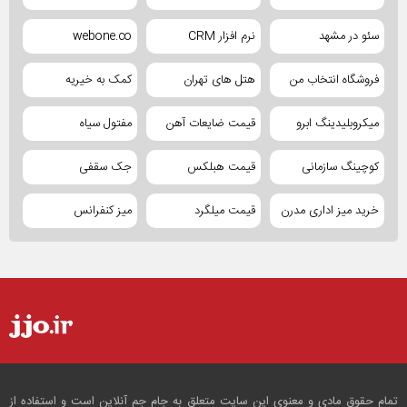
سئو در مشهد
نرم افزار CRM
webone.co
فروشگاه انتخاب من
هتل های تهران
کمک به خیریه
میکروبلیدینگ ابرو
قیمت ضایعات آهن
مفتول سیاه
کوچینگ سازمانی
قیمت هبلکس
جک سقفی
خرید میز اداری مدرن
قیمت میلگرد
میز کنفرانس
تمام حقوق مادی و معنوی این سایت متعلق به جام جم آنلاین است و استفاده از