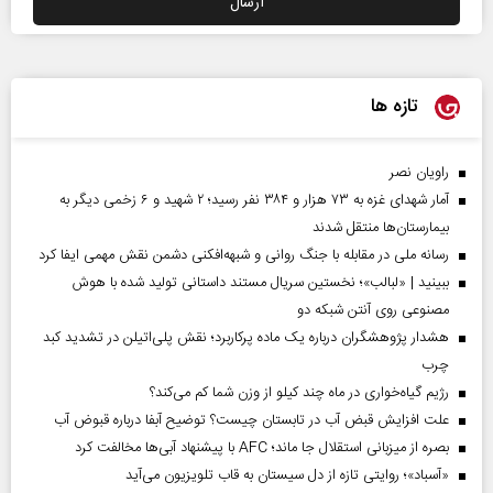
تازه ها
راویان نصر
آمار شهدای غزه به ۷۳ هزار و ۳۸۴ نفر رسید؛ ۲ شهید و ۶ زخمی دیگر به
بیمارستان‌ها منتقل شدند
رسانه ملی در مقابله با جنگ روانی و شبهه‌افکنی دشمن نقش مهمی ایفا کرد
ببینید | «لبالب»؛ نخستین سریال مستند داستانی تولید شده با هوش
مصنوعی روی آنتن شبکه دو
هشدار پژوهشگران درباره یک ماده پرکاربرد؛ نقش پلی‌اتیلن در تشدید کبد
چرب
رژیم گیاه‌خواری در ماه چند کیلو از وزن شما کم می‌کند؟
علت افزایش قبض آب در تابستان چیست؟ توضیح آبفا درباره قبوض آب
بصره از میزبانی استقلال جا ماند؛ AFC با پیشنهاد آبی‌ها مخالفت کرد
«آسباد»؛ روایتی تازه از دل سیستان به قاب تلویزیون می‌آید