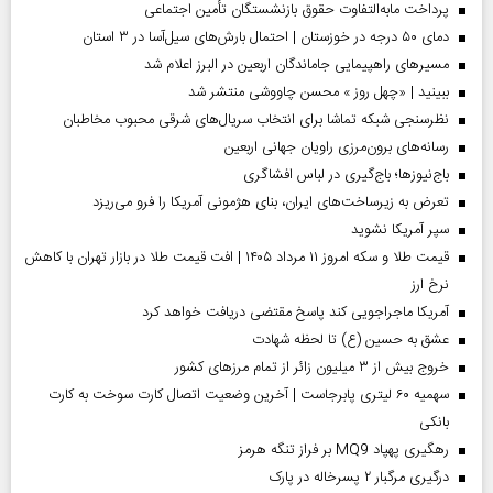
پرداخت مابه‌التفاوت حقوق بازنشستگان تأمین اجتماعی
دمای ۵۰ درجه در خوزستان | احتمال بارش‌های سیل‌آسا در ۳ استان
مسیر‌های راهپیمایی جاماندگان اربعین در البرز اعلام شد
ببینید | «چهل روز » محسن چاووشی منتشر شد
نظرسنجی شبکه تماشا برای انتخاب سریال‌های شرقی محبوب مخاطبان
رسانه‌های برون‌مرزی راویان جهانی اربعین
باج‌نیوزها؛ باج‌گیری در لباس افشاگری
تعرض به زیرساخت‌های ایران، بنای هژمونی آمریکا را فرو می‌ریزد
سپر آمریکا نشوید
قیمت طلا و سکه امروز ۱۱ مرداد ۱۴۰۵ | افت قیمت طلا در بازار تهران با کاهش
نرخ ارز
آمریکا ماجراجویی کند پاسخ مقتضی دریافت خواهد کرد
عشق به حسین (ع) تا لحظه شهادت
خروج بیش از ۳ میلیون زائر از تمام مرز‌های کشور
سهمیه ۶۰ لیتری پابرجاست | آخرین وضعیت اتصال کارت سوخت به کارت
بانکی
رهگیری پهپاد MQ9 بر فراز تنگه هرمز
درگیری مرگبار ۲ پسرخاله در پارک