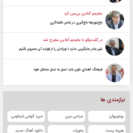
جام‌جم آنلاین بررسی کرد
باج‌نیوزها؛ باج‌گیری در لباس افشاگری
در گفت‌و‌گو با جام‌جم آنلاین مطرح شد
شیر مادر جایگزین ندارد | نوزادان را از فواید آن محروم نکنیم
فرهنگ اهدای خون باید نسل به نسل منتقل شود
نیازمندی ها
یوتوبروکرز
جراحی بینی
خرید گوشی شیائومی
هزینه پست
بخورات
دانلود آهنگ جدید