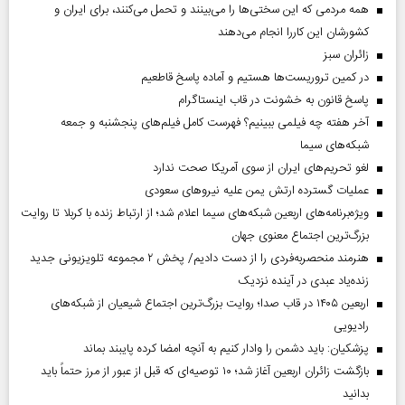
همه مردمی که این سختی‌ها را می‌بینند و تحمل می‌کنند، برای ایران و
کشورشان این کاررا انجام می‌دهند
‌زائران سبز
در کمین تروریست‌ها هستیم و آماده پاسخ قاطعیم
پاسخ قانون به خشونت در قاب اینستاگرام
آخر هفته چه فیلمی ببینیم؟ فهرست کامل فیلم‌های پنجشنبه و جمعه
شبکه‌های سیما
لغو تحریم‌های ایران از سوی آمریکا صحت ندارد
عملیات گسترده ارتش یمن علیه نیروهای سعودی
ویژه‌برنامه‌های اربعین شبکه‌های سیما اعلام شد؛ از ارتباط زنده با کربلا تا روایت
بزرگ‌ترین اجتماع معنوی جهان
هنرمند منحصر‌به‌فردی را از دست دادیم/ پخش ۲ مجموعه تلویزیونی جدید
زنده‌یاد عبدی در آینده نزدیک
اربعین ۱۴۰۵ در قاب صدا؛ روایت بزرگ‌ترین اجتماع شیعیان از شبکه‌های
رادیویی
پزشکیان: باید دشمن را وادار کنیم به آنچه امضا کرده پایبند بماند
بازگشت زائران اربعین آغاز شد؛ ۱۰ توصیه‌ای که قبل از عبور از مرز حتماً باید
بدانید