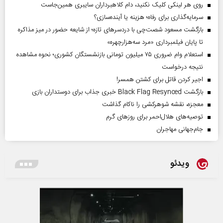
روی هر لینکی کلیک نکنید، دام کلاهبرداران سایبری همین‌جاست
سرمایه‌گذاری برای رفاه؛ هزینه یا آینده‌سازی؟
بازگشت مسعود شصت‌چی با دردسر‌های تازه؛ از شایعه حضور در میز مذاکره
تا پایان فیلمبرداری «مرد سه‌هزارچهره»
استعلام وام ضروری ۷۵ میلیون تومانی بازنشستگان کشوری؛ نحوه مشاهده
نتیجه درخواست
اجیر کردن قاتل برای کشتن همسر!
بازگشت Black Flag Resynced خبری جذاب برای دوستداران بازی
معجزه، نقشه شوهرکشی را ناکام گذاشت
توصیه‌های هلال‌احمر برای روز‌های گرم
جام‌جهانی مهاجران
ویدئو