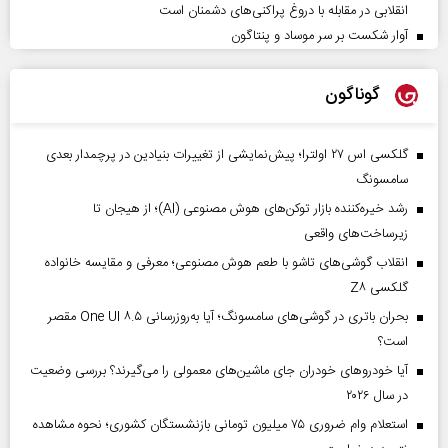
انقلابی در مقابله با دروغ پراکنی‌های دشمنان است
آوار شکست بر سر موساد و پنتاگون
گوناگون
گلکسی اس ۲۷ اولترا؛ پیش‌نمایشی از تغییرات بنیادین در پرچمدار بعدی
سامسونگ
رشد خیره‌کننده بازار توکن‌های هوش مصنوعی (AI)؛ از هیجان تا
زیرساخت‌های واقعی
انقلاب گوشی‌های تاشو‌ با طعم هوش مصنوعی؛ معرفی و مقایسه خانواده
گلکسی Z۸
بحران باتری در گوشی‌های سامسونگ؛ آیا به‌روزرسانی One UI ۸.۵ مقصر
است؟
آیا خودروهای خودران جای ماشین‌های معمولی را می‌گیرند؟ بررسی وضعیت
در سال ۲۰۲۶
استعلام وام ضروری ۷۵ میلیون تومانی بازنشستگان کشوری؛ نحوه مشاهده