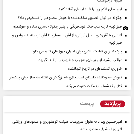
نتیجه درخواست
این غذای لاکچری را ۱۵ دقیقه‌ای آماده کنید
چگونه می‌توان تصاویر ساخته‌شده با هوش مصنوعی را تشخیص داد؟
طرز تهیه تارت فلپ‌جک توت‌فرنگی با پنیر ریکوتا؛ دسری ساده و خوشمزه
آشنایی با آش‌های اصیل ایرانی؛ از آش عباسعلی تا آش ترخینه + خواص و
طرز تهیه
پارک شیرین قابلیت‌ بالایی برای اجرای پروژهای تفریحی دارد
مراقب باشید این بیماری عجیب و غریب را از کنه نگیرید!
خاوران؛ گمشده‌ای در تاریخ کرمانشاه
فروش خیره‌کننده داستان اسباب‌بازی ۵؛ بزرگ‌ترین افتتاحیه سال برای پیکسار
کتابی که شما را به مکث دعوت می‌کند
پربازدید
پربحث
امیرحسین بهداد به عنوان سرپرست هیئت کوهنوردی و صعودهای ورزشی
آذربایجان شرقی منصوب شد