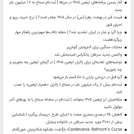
آغاز رسمی برنامه‌های اربعین ۱۴۰۵ در مرز‌ها | ثبت‌نام سماح به ۱.۷ میلیون نفر
رسید
قیمت قبر در بهشت زهرا (س) در سال ۱۴۰۵ چقدر است؟ | نرخ خرید، رزرو و
احیای قبور
چرا گرد و غبار در ایران تشدید شد؟ | حقابه تالاب‌ها مهم‌ترین راهکار مهار
ریزگردهاست
مجازات سنگین برای آدم‌ربایان گوش‌بر
واکسن جدید سرطان پانکراس امیدبخش شد
توصیه‌های تغذیه‌ای برای زائران اربعین ۱۴۰۵ | در گرمای اربعین چه بخوریم و
چه نخوریم؟
گره قتل در دی‌جی پارتی با ۵۰ قسم باز می‌شود
ثبت‌نام بیش از یک میلیون نفر در سماح | زائران «همیار اربعین» را نصب
کنند
متقاضیان ارز اربعین ۱۴۰۵ بخوانند | ثبت‌نام در سامانه سماح را به روز‌های آخر
موکول نکنید
کاهش ۲۵ درصدی بستری مجدد با اجرای طرح «پرستار پیگیر» | شناسایی
بیش از ۳۰۰۰ مورد جدید سرطان در خانواده بیماران
Castlevania: Belmont’s Curse؛ بازگشت باشکوه شکارچیان خون‌آشام