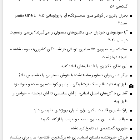
گلکسی Z۸
بحران باتری در گوشی‌های سامسونگ؛ آیا به‌روزرسانی One UI ۸.۵ مقصر
است؟
آیا خودروهای خودران جای ماشین‌های معمولی را می‌گیرند؟ بررسی وضعیت
در سال ۲۰۲۶
استعلام وام ضروری ۷۵ میلیون تومانی بازنشستگان کشوری؛ نحوه مشاهده
نتیجه درخواست
این غذای لاکچری را ۱۵ دقیقه‌ای آماده کنید
چگونه می‌توان تصاویر ساخته‌شده با هوش مصنوعی را تشخیص داد؟
طرز تهیه تارت فلپ‌جک توت‌فرنگی با پنیر ریکوتا؛ دسری ساده و خوشمزه
آشنایی با آش‌های اصیل ایرانی؛ از آش عباسعلی تا آش ترخینه + خواص و
طرز تهیه
پارک شیرین قابلیت‌ بالایی برای اجرای پروژهای تفریحی دارد
مراقب باشید این بیماری عجیب و غریب را از کنه نگیرید!
خاوران؛ گمشده‌ای در تاریخ کرمانشاه
فروش خیره‌کننده داستان اسباب‌بازی ۵؛ بزرگ‌ترین افتتاحیه سال برای پیکسار