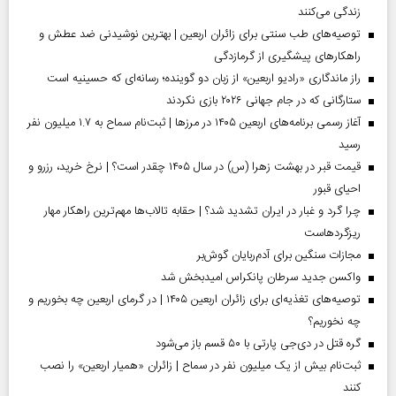
زندگی می‌کنند
توصیه‌های طب سنتی برای زائران اربعین | بهترین نوشیدنی ضد عطش و
راهکارهای پیشگیری از گرمازدگی
راز ماندگاری «رادیو اربعین» از زبان دو گوینده؛ رسانه‌ای که حسینیه است
ستارگانی که در جام جهانی ۲۰۲۶ بازی نکردند
آغاز رسمی برنامه‌های اربعین ۱۴۰۵ در مرز‌ها | ثبت‌نام سماح به ۱.۷ میلیون نفر
رسید
قیمت قبر در بهشت زهرا (س) در سال ۱۴۰۵ چقدر است؟ | نرخ خرید، رزرو و
احیای قبور
چرا گرد و غبار در ایران تشدید شد؟ | حقابه تالاب‌ها مهم‌ترین راهکار مهار
ریزگردهاست
مجازات سنگین برای آدم‌ربایان گوش‌بر
واکسن جدید سرطان پانکراس امیدبخش شد
توصیه‌های تغذیه‌ای برای زائران اربعین ۱۴۰۵ | در گرمای اربعین چه بخوریم و
چه نخوریم؟
گره قتل در دی‌جی پارتی با ۵۰ قسم باز می‌شود
ثبت‌نام بیش از یک میلیون نفر در سماح | زائران «همیار اربعین» را نصب
کنند