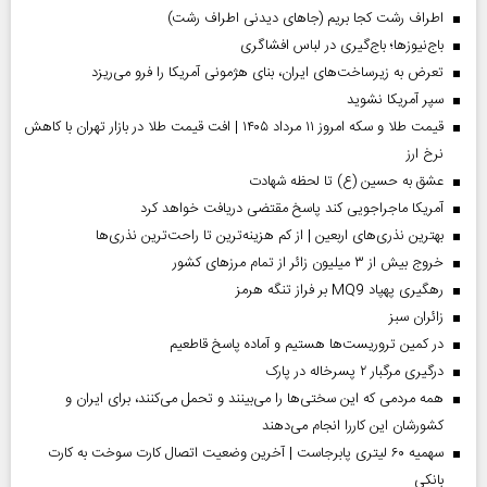
اطراف رشت کجا بریم (جاهای دیدنی اطراف رشت)
باج‌نیوزها؛ باج‌گیری در لباس افشاگری
تعرض به زیرساخت‌های ایران، بنای هژمونی آمریکا را فرو می‌ریزد
سپر آمریکا نشوید
قیمت طلا و سکه امروز ۱۱ مرداد ۱۴۰۵ | افت قیمت طلا در بازار تهران با کاهش
نرخ ارز
عشق به حسین (ع) تا لحظه شهادت
آمریکا ماجراجویی کند پاسخ مقتضی دریافت خواهد کرد
بهترین نذری‌های اربعین | از کم هزینه‌ترین تا راحت‌ترین نذری‌ها
خروج بیش از ۳ میلیون زائر از تمام مرز‌های کشور
رهگیری پهپاد MQ9 بر فراز تنگه هرمز
‌زائران سبز
در کمین تروریست‌ها هستیم و آماده پاسخ قاطعیم
درگیری مرگبار ۲ پسرخاله در پارک
همه مردمی که این سختی‌ها را می‌بینند و تحمل می‌کنند، برای ایران و
کشورشان این کاررا انجام می‌دهند
سهمیه ۶۰ لیتری پابرجاست | آخرین وضعیت اتصال کارت سوخت به کارت
بانکی