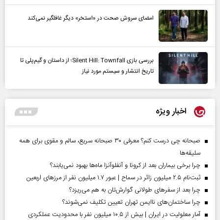
امضای سروش صحت در «استخر» دیگر غافلگیر نمی‌کند
بررسی بازی Silent Hill: Townfall؛ از داستان و گیم‌پلی تا
تاریخ انتشار و سیستم مورد نیاز
اخبار ویژه
صبحانه چی درست کنم؟ معرفی ۳۰ صبحانه سریع، سالم و مقوی برای همه
سلیقه‌ها
چرا برخی بیماران بعد از کرونا و آنفلوآنزا ماه‌ها بهبود نمی‌یابند؟
ثبت‌نام ۲.۵ میلیون زائر در سماح | عبور ۱.۷ میلیون نفر از مرز‌های اربعین
چرا بعد از سفرهای طولانی گوارش‌تان به هم می‌ریزد؟
چرا ساختمان‌های ناایمن تهران تعیین تکلیف نمی‌شوند؟
آمار معلولیت در ایران | بیش از ۱۰.۵ میلیون نفر با محدودیت عملکردی