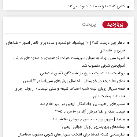
کتابی که شما را به مکث دعوت می‌کند
پربازدید
پربحث
ناهار چی درست کنم؟ | ۲۰ پیشنهاد خوشمزه و ساده برای ناهار امروز + غذاهای
فوری و اقتصادی
امیرحسین بهداد به عنوان سرپرست هیئت کوهنوردی و صعودهای ورزشی
آذربایجان شرقی منصوب شد
پرداخت مابه‌التفاوت حقوق بازنشستگان تأمین اجتماعی
دمای ۵۰ درجه در خوزستان | احتمال بارش‌های سیل‌آسا در ۳ استان
قصه سریال رویای نیمه شب اختلاف شیعه و سنی نیست/ از روند اجرای
فیلمنامه رضایت دارم
مسیر‌های راهپیمایی جاماندگان اربعین در البرز اعلام شد
قیمت سکه و طلا در بازار آزاد در ۱۰ مرداد ۱۴۰۵
ببینید | «چهل روز » محسن چاووشی منتشر شد
رسانه‌های برون‌مرزی راویان جهانی اربعین
نظرسنجی شبکه تماشا برای انتخاب سریال‌های شرقی محبوب مخاطبان