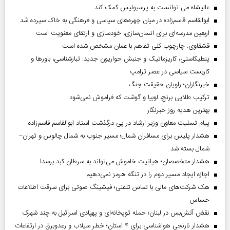
عالیشاه می توانست به پرسپولیس کمک کند
ابوالقاسم قاسم‌زاده در میان چهره‌های سیاسی و فرهنگی به خاک سپرده شد
اربعین مدرسه‌ای برای انسان‌سازی، خودسازی و ارتقای معنویت است
قشقاوی: چارچوب کلی تفاهم با عمان مشخص شده است
پنطیکاستی، کاریزماتیک و جنبش حواریون جدید: تبارشناسی، باور‌ها و
کاربست سیاسی در عصر ترامپ
خبرنگاران؛ راویان حقیقت جنگ
ترکیب طلایی برنج، لوبیا و گوشت که فراموش نمی‌شود
بهترین هدیه روز خبرنگار
پیام تسلیت معاون وزیر ارشاد در پی درگذشت استاد ابوالقاسم قاسم‌زاده
هشدار پلیس برای مسافران شمال؛ مسیر جنوب به شمال چالوس و تهران–
شمال بسته شد
هشدار متخصصان؛ هپاتیت خاموش می‌تواند به سرطان کبد برسد!
اجازه ایجاد مسیر دوم را در تنگه هرمز نمی‌دهیم
هک شرکت‌های مالی با تماس تلفنی؛ فیشینگ صوتی برای سرقت اطلاعات
حساس
نقض آتش‌بس در لبنان؛ حمله توپخانه‌ای و پهپادی اسرائیل به چند شهرک
هشدار نارنجی هواشناسی برای ۴ استان؛ خطر سیلاب و رعدوبرق در ارتفاعات