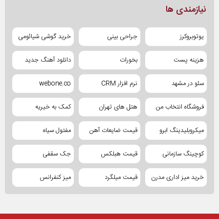
نیازمندی ها
یوتوبروکرز
جراحی بینی
خرید گوشی شیائومی
هزینه پست
بخورات
دانلود آهنگ جدید
سئو در مشهد
نرم افزار CRM
webone.co
فروشگاه انتخاب من
هتل های تهران
کمک به خیریه
میکروبلیدینگ ابرو
قیمت ضایعات آهن
مفتول سیاه
کوچینگ سازمانی
قیمت هبلکس
جک سقفی
خرید میز اداری مدرن
قیمت میلگرد
میز کنفرانس