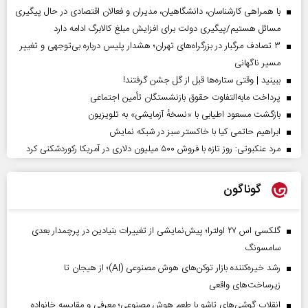
با همراهی کارشناسان، دانشگاهیان، مدیران و فعالان اقتصادی در حال پیگیری
مسائل هستیم/پیگیری دولت برای افزایش مبلغ کالابرگ ادامه دارد
۳ تصادف مرگبار در بزرگراه‌های تهران؛ هشدار پلیس درباره بی‌توجهی و تغییر
مسیر ناگهانی
ببینید | وقتی ستاره‌ها قبل از گل جشن گرفتند!
پرداخت مابه‌التفاوت حقوق بازنشستگان تأمین اجتماعی
بازگشت مسعود اطیابی با «نسخهٔ آزمایشی» به تلویزیون
ابراهیم حاتمی کیا با خاکستر سبز در شبکه نمایش
مرد عنکبوتی: روز تازه با فروش ۵۰۰ میلیون دلاری در آمریکا رکوردشکنی کرد
گوناگون
گلکسی اس ۲۷ اولترا؛ پیش‌نمایشی از تغییرات بنیادین در پرچمدار بعدی
سامسونگ
رشد خیره‌کننده بازار توکن‌های هوش مصنوعی (AI)؛ از هیجان تا
زیرساخت‌های واقعی
انقلاب گوشی‌های تاشو‌ با طعم هوش مصنوعی؛ معرفی و مقایسه خانواده