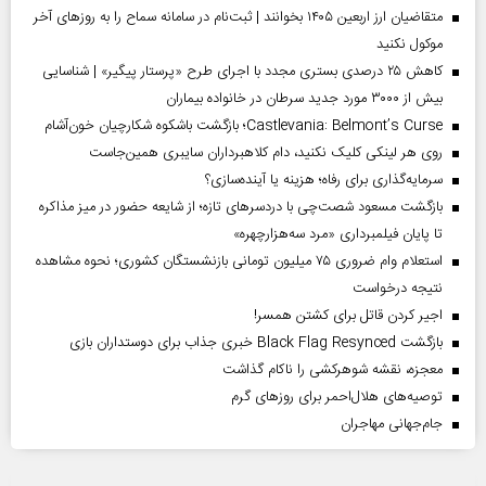
متقاضیان ارز اربعین ۱۴۰۵ بخوانند | ثبت‌نام در سامانه سماح را به روز‌های آخر
موکول نکنید
کاهش ۲۵ درصدی بستری مجدد با اجرای طرح «پرستار پیگیر» | شناسایی
بیش از ۳۰۰۰ مورد جدید سرطان در خانواده بیماران
Castlevania: Belmont’s Curse؛ بازگشت باشکوه شکارچیان خون‌آشام
روی هر لینکی کلیک نکنید، دام کلاهبرداران سایبری همین‌جاست
سرمایه‌گذاری برای رفاه؛ هزینه یا آینده‌سازی؟
بازگشت مسعود شصت‌چی با دردسر‌های تازه؛ از شایعه حضور در میز مذاکره
تا پایان فیلمبرداری «مرد سه‌هزارچهره»
استعلام وام ضروری ۷۵ میلیون تومانی بازنشستگان کشوری؛ نحوه مشاهده
نتیجه درخواست
اجیر کردن قاتل برای کشتن همسر!
بازگشت Black Flag Resynced خبری جذاب برای دوستداران بازی
معجزه، نقشه شوهرکشی را ناکام گذاشت
توصیه‌های هلال‌احمر برای روز‌های گرم
جام‌جهانی مهاجران