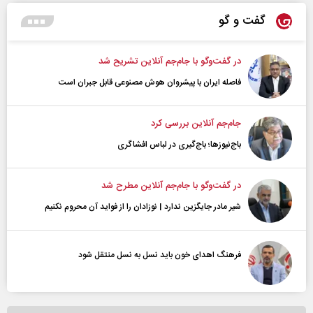
گفت و گو
در گفت‌و‌گو با جام‌جم آنلاین تشریح شد
فاصله ایران با پیشرو‌ان هوش مصنوعی قابل جبران است
جام‌جم آنلاین بررسی کرد
باج‌نیوزها؛ باج‌گیری در لباس افشاگری
در گفت‌و‌گو با جام‌جم آنلاین مطرح شد
شیر مادر جایگزین ندارد | نوزادان را از فواید آن محروم نکنیم
فرهنگ اهدای خون باید نسل به نسل منتقل شود