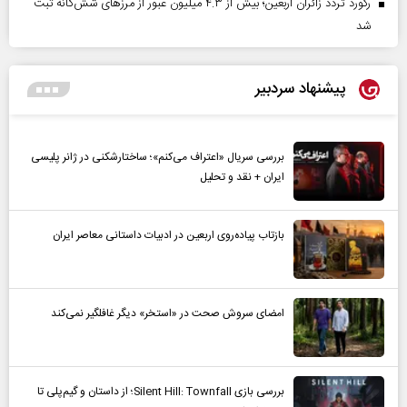
رکورد تردد زائران اربعین؛ بیش از ۴.۳ میلیون عبور از مرزهای شش‌گانه ثبت
شد
پیشنهاد سردبیر
بررسی سریال «اعتراف می‌کنم»؛ ساختارشکنی در ژانر پلیسی
ایران + نقد و تحلیل
بازتاب پیاده‌روی اربعین در ادبیات داستانی معاصر ایران
امضای سروش صحت در «استخر» دیگر غافلگیر نمی‌کند
بررسی بازی Silent Hill: Townfall؛ از داستان و گیم‌پلی تا