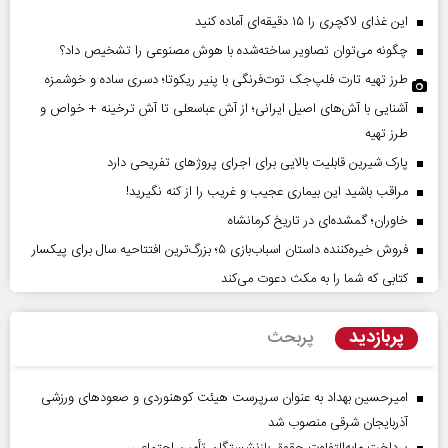
این غذای لاکچری را ۱۵ دقیقه‌ای آماده کنید
چگونه می‌توان تصاویر ساخته‌شده با هوش مصنوعی را تشخیص داد؟
طرز تهیه تارت فلپ‌جک توت‌فرنگی با پنیر ریکوتا؛ دسری ساده و خوشمزه
آشنایی با آش‌های اصیل ایرانی؛ از آش عباسعلی تا آش ترخینه + خواص و
طرز تهیه
پارک شیرین قابلیت‌ بالایی برای اجرای پروژهای تفریحی دارد
مراقب باشید این بیماری عجیب و غریب را از کنه نگیرید!
خاوران؛ گمشده‌ای در تاریخ کرمانشاه
فروش خیره‌کننده داستان اسباب‌بازی ۵؛ بزرگ‌ترین افتتاحیه سال برای پیکسار
کتابی که شما را به مکث دعوت می‌کند
پربازدید
پربحث
امیرحسین بهداد به عنوان سرپرست هیئت کوهنوردی و صعودهای ورزشی
آذربایجان شرقی منصوب شد
پرداخت مابه‌التفاوت حقوق بازنشستگان تأمین اجتماعی