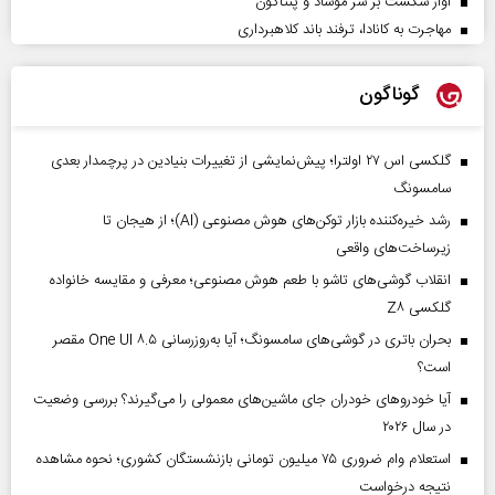
آوار شکست بر سر موساد و پنتاگون
مهاجرت به کانادا، ترفند باند کلاهبرداری
گوناگون
گلکسی اس ۲۷ اولترا؛ پیش‌نمایشی از تغییرات بنیادین در پرچمدار بعدی
سامسونگ
رشد خیره‌کننده بازار توکن‌های هوش مصنوعی (AI)؛ از هیجان تا
زیرساخت‌های واقعی
انقلاب گوشی‌های تاشو‌ با طعم هوش مصنوعی؛ معرفی و مقایسه خانواده
گلکسی Z۸
بحران باتری در گوشی‌های سامسونگ؛ آیا به‌روزرسانی One UI ۸.۵ مقصر
است؟
آیا خودروهای خودران جای ماشین‌های معمولی را می‌گیرند؟ بررسی وضعیت
در سال ۲۰۲۶
استعلام وام ضروری ۷۵ میلیون تومانی بازنشستگان کشوری؛ نحوه مشاهده
نتیجه درخواست