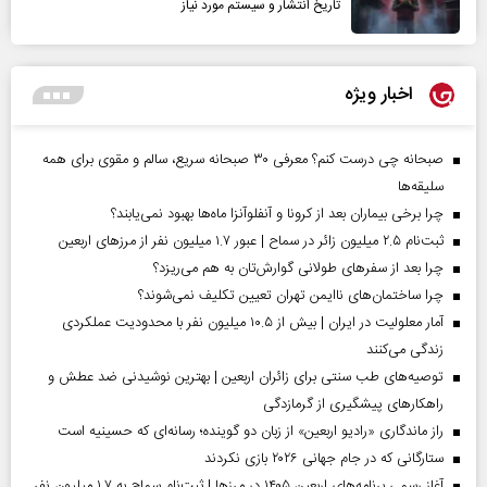
تاریخ انتشار و سیستم مورد نیاز
اخبار ویژه
صبحانه چی درست کنم؟ معرفی ۳۰ صبحانه سریع، سالم و مقوی برای همه
سلیقه‌ها
چرا برخی بیماران بعد از کرونا و آنفلوآنزا ماه‌ها بهبود نمی‌یابند؟
ثبت‌نام ۲.۵ میلیون زائر در سماح | عبور ۱.۷ میلیون نفر از مرز‌های اربعین
چرا بعد از سفرهای طولانی گوارش‌تان به هم می‌ریزد؟
چرا ساختمان‌های ناایمن تهران تعیین تکلیف نمی‌شوند؟
آمار معلولیت در ایران | بیش از ۱۰.۵ میلیون نفر با محدودیت عملکردی
زندگی می‌کنند
توصیه‌های طب سنتی برای زائران اربعین | بهترین نوشیدنی ضد عطش و
راهکارهای پیشگیری از گرمازدگی
راز ماندگاری «رادیو اربعین» از زبان دو گوینده؛ رسانه‌ای که حسینیه است
ستارگانی که در جام جهانی ۲۰۲۶ بازی نکردند
آغاز رسمی برنامه‌های اربعین ۱۴۰۵ در مرز‌ها | ثبت‌نام سماح به ۱.۷ میلیون نفر