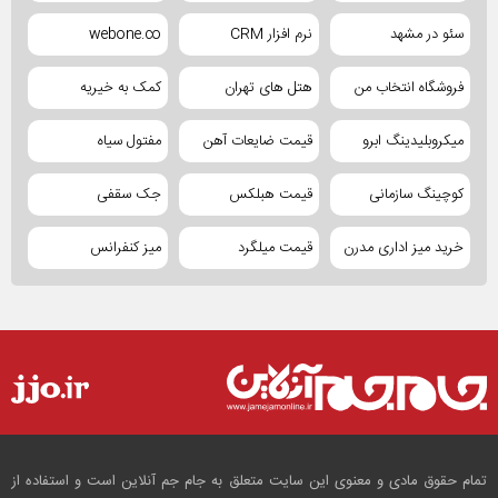
سئو در مشهد
نرم افزار CRM
webone.co
فروشگاه انتخاب من
هتل های تهران
کمک به خیریه
میکروبلیدینگ ابرو
قیمت ضایعات آهن
مفتول سیاه
کوچینگ سازمانی
قیمت هبلکس
جک سقفی
خرید میز اداری مدرن
قیمت میلگرد
میز کنفرانس
تمام حقوق مادی و معنوی این سایت متعلق به جام جم آنلاین است و استفاده از