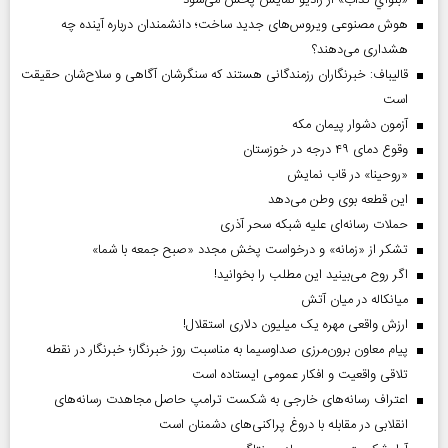
هوش مصنوعی ویروس‌های جدید ساخت؛ دانشمندان درباره آینده چه
هشداری می‌دهند؟
قالیباف: خبرنگاران رزمندگانی هستند که سنگرشان آگاهی و سلاح‌شان حقیقت
است
آزمون دشوار پیمان مکه
وقوع دمای ۴۹ درجه در خوزستان
«روحینا» در قاب نمایش
این قطعه بوی وطن می‌دهد
حملات رسانه‌ای علیه شبکه سحر آذری
تشکر از «زمانه» و درخواست پخش مجدد «صبح جمعه با شما»
اگر روح می‌بینید این مطلب را بخوانید!
میانکاله در میان آتش
ارزش واقعی مهره یک میلیون دلاری استقلال!
پیام معاون برون‌مرزی صداوسیما به مناسبت روز خبرنگار؛ خبرنگار در نقطه
تلاقی واقعیت و افکار عمومی ایستاده است
اعتراف رسانه‌های خارجی به شکست ترامپ حاصل مجاهدت رسانه‌های
انقلابی در مقابله با دروغ پراکنی‌های دشمنان است