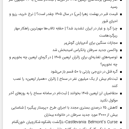
رسید
قیمت قبر در بهشت زهرا (س) در سال ۱۴۰۵ چقدر است؟ | نرخ خرید، رزرو و
احیای قبور
چرا گرد و غبار در ایران تشدید شد؟ | حقابه تالاب‌ها مهم‌ترین راهکار مهار
ریزگردهاست
مجازات سنگین برای آدم‌ربایان گوش‌بر
واکسن جدید سرطان پانکراس امیدبخش شد
توصیه‌های تغذیه‌ای برای زائران اربعین ۱۴۰۵ | در گرمای اربعین چه بخوریم و
چه نخوریم؟
گره قتل در دی‌جی پارتی با ۵۰ قسم باز می‌شود
ثبت‌نام بیش از یک میلیون نفر در سماح | زائران «همیار اربعین» را نصب
کنند
متقاضیان ارز اربعین ۱۴۰۵ بخوانند | ثبت‌نام در سامانه سماح را به روز‌های آخر
موکول نکنید
کاهش ۲۵ درصدی بستری مجدد با اجرای طرح «پرستار پیگیر» | شناسایی
بیش از ۳۰۰۰ مورد جدید سرطان در خانواده بیماران
Castlevania: Belmont’s Curse؛ بازگشت باشکوه شکارچیان خون‌آشام