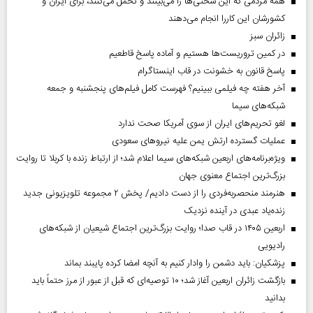
همه مردمی که این سختی‌ها را می‌بینند و تحمل می‌کنند، برای ایران و
کشورشان این کاررا انجام می‌دهند
‌زائران سبز
در کمین تروریست‌ها هستیم و آماده پاسخ قاطعیم
پاسخ قانون به خشونت در قاب اینستاگرام
آخر هفته چه فیلمی ببینیم؟ فهرست کامل فیلم‌های پنجشنبه و جمعه
شبکه‌های سیما
لغو تحریم‌های ایران از سوی آمریکا صحت ندارد
عملیات گسترده ارتش یمن علیه نیروهای سعودی
ویژه‌برنامه‌های اربعین شبکه‌های سیما اعلام شد؛ از ارتباط زنده با کربلا تا روایت
بزرگ‌ترین اجتماع معنوی جهان
هنرمند منحصر‌به‌فردی را از دست دادیم/ پخش ۲ مجموعه تلویزیونی جدید
زنده‌یاد عبدی در آینده نزدیک
اربعین ۱۴۰۵ در قاب صدا؛ روایت بزرگ‌ترین اجتماع شیعیان از شبکه‌های
رادیویی
پزشکیان: باید دشمن را وادار کنیم به آنچه امضا کرده پایبند بماند
بازگشت زائران اربعین آغاز شد؛ ۱۰ توصیه‌ای که قبل از عبور از مرز حتماً باید
بدانید