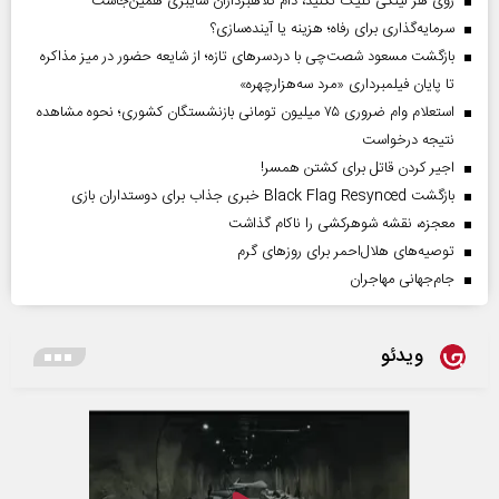
روی هر لینکی کلیک نکنید، دام کلاهبرداران سایبری همین‌جاست
سرمایه‌گذاری برای رفاه؛ هزینه یا آینده‌سازی؟
بازگشت مسعود شصت‌چی با دردسر‌های تازه؛ از شایعه حضور در میز مذاکره
تا پایان فیلمبرداری «مرد سه‌هزارچهره»
استعلام وام ضروری ۷۵ میلیون تومانی بازنشستگان کشوری؛ نحوه مشاهده
نتیجه درخواست
اجیر کردن قاتل برای کشتن همسر!
بازگشت Black Flag Resynced خبری جذاب برای دوستداران بازی
معجزه، نقشه شوهرکشی را ناکام گذاشت
توصیه‌های هلال‌احمر برای روز‌های گرم
جام‌جهانی مهاجران
ویدئو