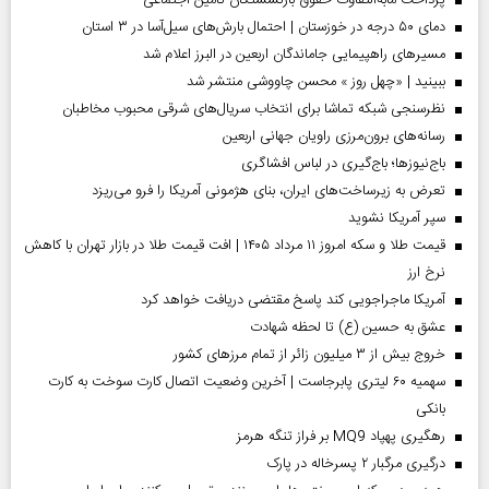
دمای ۵۰ درجه در خوزستان | احتمال بارش‌های سیل‌آسا در ۳ استان
مسیر‌های راهپیمایی جاماندگان اربعین در البرز اعلام شد
ببینید | «چهل روز » محسن چاووشی منتشر شد
نظرسنجی شبکه تماشا برای انتخاب سریال‌های شرقی محبوب مخاطبان
رسانه‌های برون‌مرزی راویان جهانی اربعین
باج‌نیوزها؛ باج‌گیری در لباس افشاگری
تعرض به زیرساخت‌های ایران، بنای هژمونی آمریکا را فرو می‌ریزد
سپر آمریکا نشوید
قیمت طلا و سکه امروز ۱۱ مرداد ۱۴۰۵ | افت قیمت طلا در بازار تهران با کاهش
نرخ ارز
آمریکا ماجراجویی کند پاسخ مقتضی دریافت خواهد کرد
عشق به حسین (ع) تا لحظه شهادت
خروج بیش از ۳ میلیون زائر از تمام مرز‌های کشور
سهمیه ۶۰ لیتری پابرجاست | آخرین وضعیت اتصال کارت سوخت به کارت
بانکی
رهگیری پهپاد MQ9 بر فراز تنگه هرمز
درگیری مرگبار ۲ پسرخاله در پارک