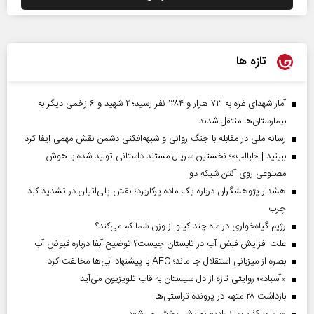
تازه ها
آمار شهدای غزه به ۷۳ هزار و ۳۸۴ نفر رسید؛ ۲ شهید و ۶ زخمی دیگر به
بیمارستان‌ها منتقل شدند
رسانه ملی در مقابله با جنگ روانی و شبهه‌افکنی دشمن نقش مهمی ایفا کرد
ببینید | «لبالب»؛ نخستین سریال مستند داستانی تولید شده با هوش
مصنوعی روی آنتن شبکه دو
هشدار پژوهشگران درباره یک ماده پرکاربرد؛ نقش پلی‌اتیلن در تشدید کبد
چرب
رژیم گیاه‌خواری در ماه چند کیلو از وزن شما کم می‌کند؟
علت افزایش قبض آب در تابستان چیست؟ توضیح آبفا درباره قبوض آب
بصره از میزبانی استقلال جا ماند؛ AFC با پیشنهاد آبی‌ها مخالفت کرد
«آسباد»؛ روایتی تازه از دل سیستان به قاب تلویزیون می‌آید
بازداشت ۲۸ متهم در پرونده تراستی‌ها
«بلواي کذاب» از رادیو نمایش پخش می‌شود