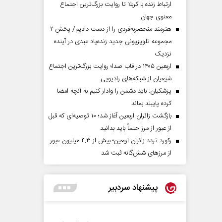
ارتباط زنده با کربلا تا روایت بزرگ‌ترین اجتماع
معنوی جهان
هنرمند منحصر‌به‌فردی را از دست دادیم/ پخش ۲
مجموعه تلویزیونی جدید زنده‌یاد عبدی در آینده
نزدیک
اربعین ۱۴۰۵ در قاب صدا؛ روایت بزرگ‌ترین اجتماع
شیعیان از شبکه‌های رادیویی
پزشکیان: باید دشمن را وادار کنیم به آنچه امضا
کرده پایبند بماند
بازگشت زائران اربعین آغاز شد؛ ۱۰ توصیه‌ای که قبل
از عبور از مرز حتماً باید بدانید
رکورد تردد زائران اربعین؛ بیش از ۴.۳ میلیون عبور
از مرزهای شش‌گانه ثبت شد
پیشنهاد سردبیر