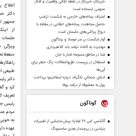
خبرنگار؛ خبرنگار در نقطه تلاقی واقعیت و افکار
اطلاع ر
عمومی ایستاده است
دکتر سی
اعتراف رسانه‌های خارجی به شکست ترامپ
جمهور تأ
حاصل مجاهدت رسانه‌های انقلابی در مقابله با
از اینک
دروغ پراکنی‌های دشمنان است
جلسات م
آوار شکست بر سر موساد و پنتاگون
ویژگی ج
مهاجرت به کانادا، ترفند باند کلاهبرداری
منفعلان
شنا در مناطق ممنوعه؛ قمار با جان
استقلال در بن‌بست نقل‌وانتقالات؛ زنگ خطر برای
راهکار
آبی‌ها
طبیعی اح
ادعای جنجالی تلگراف درباره اینفانتینو؛ پرداخت
دکتر رئی
پول به معشوقه از درآمد یوفا
کرد و گف
تعریف کن
گوناگون
رئیس جم
مردم عمد
به خوبی 
گلکسی اس ۲۷ اولترا؛ پیش‌نمایشی از تغییرات
عهده دار
بنیادین در پرچمدار بعدی سامسونگ