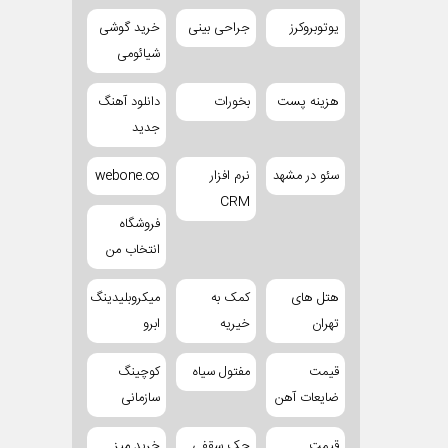
یوتوبروکرز
جراحی بینی
خرید گوشی
شیائومی
هزینه پست
بخورات
دانلود آهنگ
جدید
سئو در مشهد
نرم افزار
webone.co
CRM
فروشگاه
انتخاب من
هتل های
کمک به
میکروبلیدینگ
تهران
خیریه
ابرو
قیمت
مفتول سیاه
کوچینگ
ضایعات آهن
سازمانی