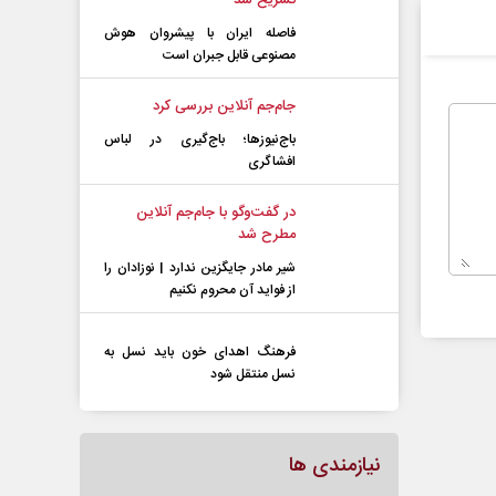
تشریح شد
فاصله ایران با پیشرو‌ان هوش
مصنوعی قابل جبران است
جام‌جم آنلاین بررسی کرد
باج‌نیوزها؛ باج‌گیری در لباس
افشاگری
در گفت‌و‌گو با جام‌جم آنلاین
مطرح شد
شیر مادر جایگزین ندارد | نوزادان را
از فواید آن محروم نکنیم
فرهنگ اهدای خون باید نسل به
نسل منتقل شود
نیازمندی ها