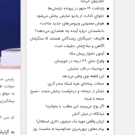
تلویزیون می‌آید
بازداشت ۲۸ متهم در پرونده تراستی‌ها
«بلواي کذاب» از رادیو نمایش پخش می‌شود
هوش مصنوعی ویروس‌های جدید ساخت؛
دانشمندان درباره آینده چه هشداری می‌دهند؟
قالیباف: خبرنگاران رزمندگانی هستند که سنگرشان
آگاهی و سلاح‌شان حقیقت است
آزمون دشوار پیمان مکه
وقوع دمای ۴۹ درجه در خوزستان
«روحینا» در قاب نمایش
این قطعه بوی وطن می‌دهد
رئیس جمه
حملات رسانه‌ای علیه شبکه سحر آذری
حوادث طب
تشکر از «زمانه» و درخواست پخش مجدد «صبح
به موقع و
جمعه با شما»
پیشگیری‌ه
اگر روح می‌بینید این مطلب را بخوانید!
میانکاله در میان آتش
کد خبر: ۱۳۵۳۱۱۹
ارزش واقعی مهره یک میلیون دلاری استقلال!
پیام معاون برون‌مرزی صداوسیما به مناسبت روز
به گزار