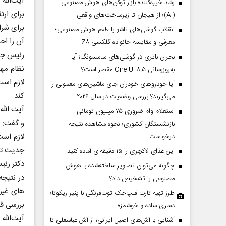
آیت‌الله
رشد خیره‌کننده بازار توکن‌های هوش مصنوعی
برای ارت
(AI)؛ از هیجان تا زیرساخت‌های واقعی
برای شرا
انقلاب گوشی‌های تاشو‌ با طعم هوش مصنوعی؛
آن را اح
معرفی و مقایسه خانواده گلکسی Z۸
رئیس جمه
بحران باتری در گوشی‌های سامسونگ؛ آیا
نظام مهن
به‌روزرسانی One UI ۸.۵ مقصر است؟
لازم است
آیا خودروهای خودران جای ماشین‌های معمولی را
کند.
می‌گیرند؟ بررسی وضعیت در سال ۲۰۲۶
آیت الله
استعلام وام ضروری ۷۵ میلیون تومانی
و گفت: ق
بازنشستگان کشوری؛ نحوه مشاهده نتیجه
لازم است
درخواست
جدیت تا 
این غذای لاکچری را ۱۵ دقیقه‌ای آماده کنید
دکتر رئی
چگونه می‌توان تصاویر ساخته‌شده با هوش
در نتیج
مصنوعی را تشخیص داد؟
های غیرم
طرز تهیه تارت فلپ‌جک توت‌فرنگی با پنیر ریکوتا؛
بررسی قر
دسری ساده و خوشمزه
آیت‌الله
آشنایی با آش‌های اصیل ایرانی؛ از آش عباسعلی تا