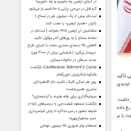
در گرمای اربعین چه بخوریم و چه نخوریم؟
گره قتل در دی‌جی پارتی با ۵۰ قسم باز می‌شود
ثبت‌نام بیش از یک میلیون نفر در سماح |
زائران «همیار اربعین» را نصب کنند
متقاضیان ارز اربعین ۱۴۰۵ بخوانند | ثبت‌نام در
سامانه سماح را به روز‌های آخر موکول نکنید
کاهش ۲۵ درصدی بستری مجدد با اجرای طرح
«پرستار پیگیر» | شناسایی بیش از ۳۰۰۰ مورد
جدید سرطان در خانواده بیماران
Castlevania: Belmont’s Curse؛ بازگشت
باشکوه شکارچیان خون‌آشام
ی تأکید
روی هر لینکی کلیک نکنید، دام کلاهبرداران
 تردیدی
سایبری همین‌جاست
سرمایه‌گذاری برای رفاه؛ هزینه یا آینده‌سازی؟
 داشت:
بازگشت مسعود شصت‌چی با دردسر‌های تازه؛ از
رخ داده
شایعه حضور در میز مذاکره تا پایان فیلمبرداری
ت را بر
«مرد سه‌هزارچهره»
استعلام وام ضروری ۷۵ میلیون تومانی