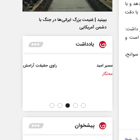
هد و با
 با دقت
ببینید | غنیمت بزرگ ایرانی‌ها در جنگ با
دشمن آمریکایی
ر داشت:
 است و
یادداشت
 حوادث و سوانح،
 مسیر امید
راوی حقیقتِ آرامش‌ بخش
مه‌نگار
دکتر حسی
رسانه ملی
پیشخوان
رش خطا