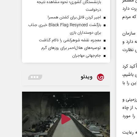
‌ مستمر
بازنشستگان کشوری؛ نحوه مشاهده نتیجه
رت دارد
درخواست
که مردم
اجیر کردن قاتل برای کشتن همسر!
بازگشت Black Flag Resynced خبری جذاب
برای دوستداران بازی
 سازمان
معجزه، نقشه شوهرکشی را ناکام گذاشت
 دارد و
توصیه‌های هلال‌احمر برای روز‌های گرم
ی نظارت
جام‌جهانی مهاجران
کید کرد
 باشیم،
ویدئو
ن را با
زمینی و
ز چاه‌
را مورد
ه رعایت