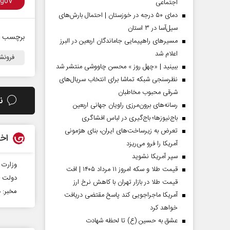
اجتماعی
دمای ۵۰ درجه در خوزستان | احتمال بارش‌های
سیل‌آسا در ۳ استان
برچسب ه
مسیر‌های راهپیمایی جاماندگان اربعین در البرز
اعلام شد
فرون
ببینید | «چهل روز » محسن چاووشی منتشر شد
نظرسنجی شبکه تماشا برای انتخاب سریال‌های
شرقی محبوب مخاطبان
ن
رسانه‌های برون‌مرزی راویان جهانی اربعین
باج‌نیوزها؛ باج‌گیری در لباس افشاگری
تعرض به زیرساخت‌های ایران، بنای هژمونی
 مردادماه
صفحات نخست‌روزنامه‌ها‌ی‌چهارشنبه‌۷‌مردادماه
صفحات 
اخب
آمریکا را فرو می‌ریزد
سپر آمریکا نشوید
وزارت 
قیمت طلا و سکه امروز ۱۱ مرداد ۱۴۰۵ | افت
دولت د
قیمت طلا در بازار تهران با کاهش نرخ ارز
مخبر: د
آمریکا ماجراجویی کند پاسخ مقتضی دریافت
خواهد کرد
عشق به حسین (ع) تا لحظه شهادت