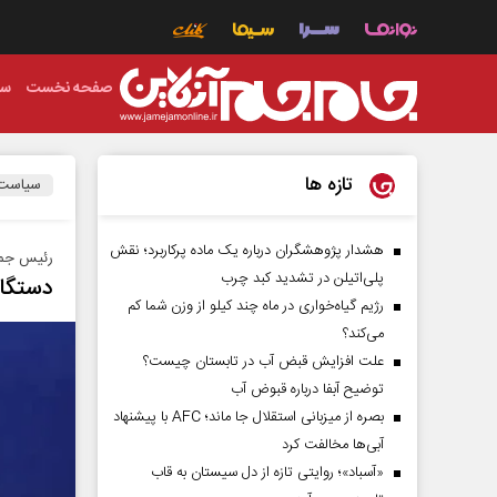
صفحه نخست
سی
تازه ها
سیاست
هشدار پژوهشگران درباره یک ماده پرکاربرد؛ نقش
رئیس جمه
پلی‌اتیلن در تشدید کبد چرب
دستگاه
رژیم گیاه‌خواری در ماه چند کیلو از وزن شما کم
می‌کند؟
علت افزایش قبض آب در تابستان چیست؟
توضیح آبفا درباره قبوض آب
بصره از میزبانی استقلال جا ماند؛ AFC با پیشنهاد
آبی‌ها مخالفت کرد
«آسباد»؛ روایتی تازه از دل سیستان به قاب