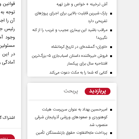
قوانین و
آش ترخینه + خواص و طرز تهیه
توجه به 
پارک شیرین قابلیت‌ بالایی برای اجرای پروژهای
آن را اجر
تفریحی دارد
رئیس جمه
مراقب باشید این بیماری عجیب و غریب را از کنه
وجود آم
نگیرید!
مسئولین 
خاوران؛ گمشده‌ای در تاریخ کرمانشاه
فروش خیره‌کننده داستان اسباب‌بازی ۵؛ بزرگ‌ترین
آمادگی و
افتتاحیه سال برای پیکسار
ن حقیقت
ادامه جنگ برای آمریکا یعنی
شکست مفتضحانه
کتابی که شما را به مکث دعوت می‌کند
ر کل روابط عمومی
دکتر محمد باقر خرمشاد - استاد دانشگاه
دکت
پربازدید
پربحث
امیرحسین بهداد به عنوان سرپرست هیئت
کوهنوردی و صعودهای ورزشی آذربایجان شرقی
اشتراک گذ
منصوب شد
پرداخت مابه‌التفاوت حقوق بازنشستگان تأمین