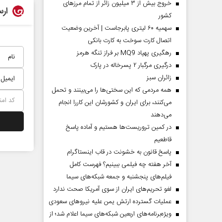
خروج بیش از ۳ میلیون زائر از تمام مرز‌های
ارس
کشور
سهمیه ۶۰ لیتری پابرجاست | آخرین وضعیت
اتصال کارت سوخت به کارت بانکی
رهگیری پهپاد MQ9 بر فراز تنگه هرمز
درگیری مرگبار ۲ پسرخاله در پارک
‌زائران سبز
همه مردمی که این سختی‌ها را می‌بینند و تحمل
می‌کنند، برای ایران و کشورشان این کاررا انجام
می‌دهند
در کمین تروریست‌ها هستیم و آماده پاسخ
قاطعیم
پاسخ قانون به خشونت در قاب اینستاگرام
آخر هفته چه فیلمی ببینیم؟ فهرست کامل
فیلم‌های پنجشنبه و جمعه شبکه‌های سیما
لغو تحریم‌های ایران از سوی آمریکا صحت ندارد
عملیات گسترده ارتش یمن علیه نیروهای سعودی
ویژه‌برنامه‌های اربعین شبکه‌های سیما اعلام شد؛ از