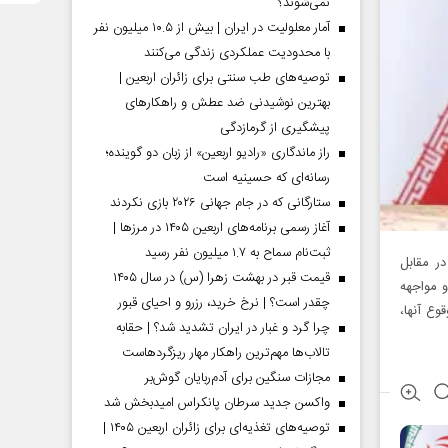
نمی‌شوند؟
آمار معلولیت در ایران | بیش از ۱۰.۵ میلیون نفر
با محدودیت عملکردی زندگی می‌کنند
توصیه‌های طب سنتی برای زائران اربعین |
بهترین نوشیدنی ضد عطش و راهکارهای
پیشگیری از گرمازدگی
راز ماندگاری «رادیو اربعین» از زبان دو گوینده؛
رسانه‌ای که حسینیه است
ستارگانی که در جام جهانی ۲۰۲۶ بازی نکردند
آغاز رسمی برنامه‌های اربعین ۱۴۰۵ در مرز‌ها |
ثبت‌نام سماح به ۱.۷ میلیون نفر رسید
ر مقابل
قیمت قبر در بهشت زهرا (س) در سال ۱۴۰۵
 مواجهه
چقدر است؟ | نرخ خرید، رزرو و احیای قبور
وع آنها،
چرا گرد و غبار در ایران تشدید شد؟ | حقابه
تالاب‌ها مهم‌ترین راهکار مهار ریزگردهاست
مجازات سنگین برای آدم‌ربایان گوش‌بر
واکسن جدید سرطان پانکراس امیدبخش شد
توصیه‌های تغذیه‌ای برای زائران اربعین ۱۴۰۵ |