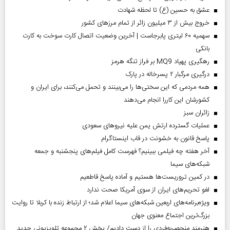
عشق به حسین (ع) تا لحظه شهادت
خروج بیش از ۳ میلیون زائر از تمام مرز‌های کشور
سهمیه ۶۰ لیتری پابرجاست | آخرین وضعیت اتصال کارت سوخت به کارت
بانکی
رهگیری پهپاد MQ9 بر فراز تنگه هرمز
درگیری مرگبار ۲ پسرخاله در پارک
همه مردمی که این سختی‌ها را می‌بینند و تحمل می‌کنند، برای ایران و
کشورشان این کاررا انجام می‌دهند
‌زائران سبز
عملیات گسترده ارتش یمن علیه نیروهای سعودی
پاسخ قانون به خشونت در قاب اینستاگرام
آخر هفته چه فیلمی ببینیم؟ فهرست کامل فیلم‌های پنجشنبه و جمعه
شبکه‌های سیما
در کمین تروریست‌ها هستیم و آماده پاسخ قاطعیم
لغو تحریم‌های ایران از سوی آمریکا صحت ندارد
ویژه‌برنامه‌های اربعین شبکه‌های سیما اعلام شد؛ از ارتباط زنده با کربلا تا روایت
بزرگ‌ترین اجتماع معنوی جهان
هنرمند منحصر‌به‌فردی را از دست دادیم/ پخش ۲ مجموعه تلویزیونی جدید