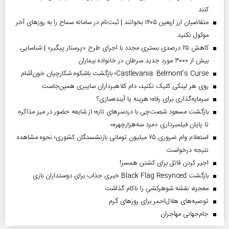
کنند
متقاضیان ارز اربعین ۱۴۰۵ بخوانند | ثبت‌نام در سامانه سماح را به روز‌های آخر
موکول نکنید
کاهش ۲۵ درصدی بستری مجدد با اجرای طرح «پرستار پیگیر» | شناسایی
بیش از ۳۰۰۰ مورد جدید سرطان در خانواده بیماران
Castlevania: Belmont’s Curse؛ بازگشت باشکوه شکارچیان خون‌آشام
روی هر لینکی کلیک نکنید، دام کلاهبرداران سایبری همین‌جاست
سرمایه‌گذاری برای رفاه؛ هزینه یا آینده‌سازی؟
بازگشت مسعود شصت‌چی با دردسر‌های تازه؛ از شایعه حضور در میز مذاکره
تا پایان فیلمبرداری «مرد سه‌هزارچهره»
استعلام وام ضروری ۷۵ میلیون تومانی بازنشستگان کشوری؛ نحوه مشاهده
نتیجه درخواست
اجیر کردن قاتل برای کشتن همسر!
بازگشت Black Flag Resynced خبری جذاب برای دوستداران بازی
معجزه، نقشه شوهرکشی را ناکام گذاشت
توصیه‌های هلال‌احمر برای روز‌های گرم
جام‌جهانی مهاجران