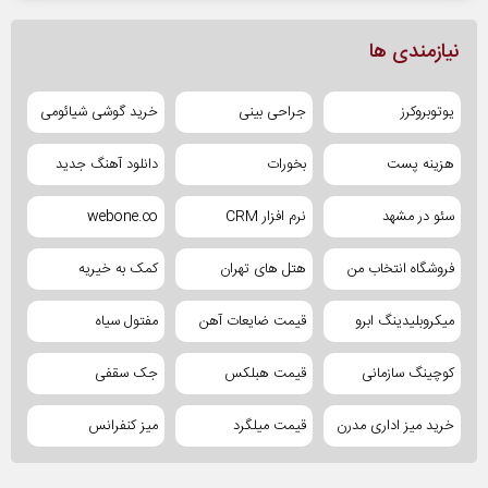
نیازمندی ها
یوتوبروکرز
جراحی بینی
خرید گوشی شیائومی
هزینه پست
بخورات
دانلود آهنگ جدید
سئو در مشهد
نرم افزار CRM
webone.co
فروشگاه انتخاب من
هتل های تهران
کمک به خیریه
میکروبلیدینگ ابرو
قیمت ضایعات آهن
مفتول سیاه
کوچینگ سازمانی
قیمت هبلکس
جک سقفی
خرید میز اداری مدرن
قیمت میلگرد
میز کنفرانس