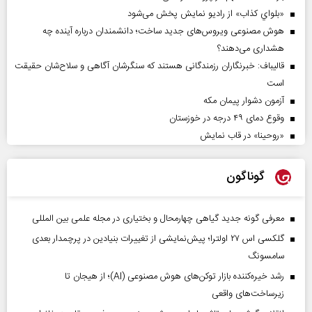
«بلواي کذاب» از رادیو نمایش پخش می‌شود
هوش مصنوعی ویروس‌های جدید ساخت؛ دانشمندان درباره آینده چه
هشداری می‌دهند؟
قالیباف: خبرنگاران رزمندگانی هستند که سنگرشان آگاهی و سلاح‌شان حقیقت
است
آزمون دشوار پیمان مکه
وقوع دمای ۴۹ درجه در خوزستان
«روحینا» در قاب نمایش
گوناگون
معرفی گونه جدید گیاهی چهارمحال و بختیاری در مجله علمی بین المللی
گلکسی اس ۲۷ اولترا؛ پیش‌نمایشی از تغییرات بنیادین در پرچمدار بعدی
سامسونگ
رشد خیره‌کننده بازار توکن‌های هوش مصنوعی (AI)؛ از هیجان تا
زیرساخت‌های واقعی