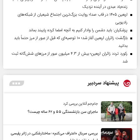
زنده‌یاد عبدی در آینده نزدیک
اربعین ۱۴۰۵ در قاب صدا؛ روایت بزرگ‌ترین اجتماع شیعیان از شبکه‌های
رادیویی
پزشکیان: باید دشمن را وادار کنیم به آنچه امضا کرده پایبند بماند
بازگشت زائران اربعین آغاز شد؛ ۱۰ توصیه‌ای که قبل از عبور از مرز حتماً باید
بدانید
رکورد تردد زائران اربعین؛ بیش از ۴.۳ میلیون عبور از مرزهای شش‌گانه ثبت
شد
پیشنهاد سردبیر
جام‌جم آنلاین بررسی کرد
ماجرای سن بازنشستگی ۵۵ و ۶۲ ساله چیست؟
بررسی سریال «اعتراف می‌کنم»؛ ساختارشکنی در ژانر پلیسی