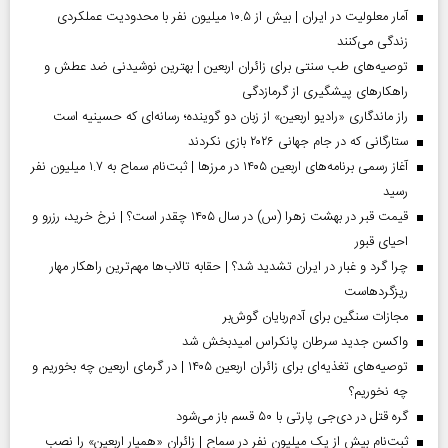
آمار معلولیت در ایران | بیش از ۱۰.۵ میلیون نفر با محدودیت عملکردی
زندگی می‌کنند
توصیه‌های طب سنتی برای زائران اربعین | بهترین نوشیدنی ضد عطش و
راهکارهای پیشگیری از گرمازدگی
راز ماندگاری «رادیو اربعین» از زبان دو گوینده؛ رسانه‌ای که حسینیه است
ستارگانی که در جام جهانی ۲۰۲۶ بازی نکردند
آغاز رسمی برنامه‌های اربعین ۱۴۰۵ در مرز‌ها | ثبت‌نام سماح به ۱.۷ میلیون نفر
رسید
قیمت قبر در بهشت زهرا (س) در سال ۱۴۰۵ چقدر است؟ | نرخ خرید، رزرو و
احیای قبور
چرا گرد و غبار در ایران تشدید شد؟ | حقابه تالاب‌ها مهم‌ترین راهکار مهار
ریزگردهاست
مجازات سنگین برای آدم‌ربایان گوش‌بر
واکسن جدید سرطان پانکراس امیدبخش شد
توصیه‌های تغذیه‌ای برای زائران اربعین ۱۴۰۵ | در گرمای اربعین چه بخوریم و
چه نخوریم؟
گره قتل در دی‌جی پارتی با ۵۰ قسم باز می‌شود
ثبت‌نام بیش از یک میلیون نفر در سماح | زائران «همیار اربعین» را نصب