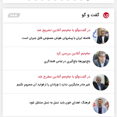
گفت و گو
در گفت‌و‌گو با جام‌جم آنلاین تشریح شد
فاصله ایران با پیشرو‌ان هوش مصنوعی قابل جبران است
جام‌جم آنلاین بررسی کرد
باج‌نیوزها؛ باج‌گیری در لباس افشاگری
در گفت‌و‌گو با جام‌جم آنلاین مطرح شد
شیر مادر جایگزین ندارد | نوزادان را از فواید آن محروم نکنیم
فرهنگ اهدای خون باید نسل به نسل منتقل شود