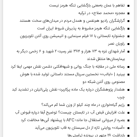
تفاهم با عمان به‌معنی بازگشایی تنگه هرمز نیست
معجزه «محمد صلاح» در ترکیه
گزارشگران رادیو هم‌نفس و همدل مردم در میدان‌های سخت هستند
بازگشایی تنگه هرمز مشروط به پذیرش شروط ایران است
جشنواره تابستانی با ۱۷ فیلم سینمایی و انیمیشن روی آنتن تلویزیون
راویان نصر
آمار شهدای غزه به ۷۳ هزار و ۳۸۴ نفر رسید؛ ۲ شهید و ۶ زخمی دیگر به
بیمارستان‌ها منتقل شدند
رسانه ملی در مقابله با جنگ روانی و شبهه‌افکنی دشمن نقش مهمی ایفا کرد
ببینید | «لبالب»؛ نخستین سریال مستند داستانی تولید شده با هوش
مصنوعی روی آنتن شبکه دو
هشدار پژوهشگران درباره یک ماده پرکاربرد؛ نقش پلی‌اتیلن در تشدید کبد
چرب
رژیم گیاه‌خواری در ماه چند کیلو از وزن شما کم می‌کند؟
علت افزایش قبض آب در تابستان چیست؟ توضیح آبفا درباره قبوض آب
بصره از میزبانی استقلال جا ماند؛ AFC با پیشنهاد آبی‌ها مخالفت کرد
«آسباد»؛ روایتی تازه از دل سیستان به قاب تلویزیون می‌آید
بازداشت ۲۸ متهم در پرونده تراستی‌ها