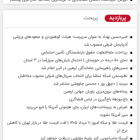
پربازدید
پربحث
امیرحسین بهداد به عنوان سرپرست هیئت کوهنوردی و صعودهای ورزشی
آذربایجان شرقی منصوب شد
پرداخت مابه‌التفاوت حقوق بازنشستگان تأمین اجتماعی
دمای ۵۰ درجه در خوزستان | احتمال بارش‌های سیل‌آسا در ۳ استان
مسیر‌های راهپیمایی جاماندگان اربعین در البرز اعلام شد
نظرسنجی شبکه تماشا برای انتخاب سریال‌های شرقی محبوب مخاطبان
ببینید | «چهل روز » محسن چاووشی منتشر شد
رسانه‌های برون‌مرزی راویان جهانی اربعین
باج‌نیوزها؛ باج‌گیری در لباس افشاگری
تعرض به زیرساخت‌های ایران، بنای هژمونی آمریکا را فرو می‌ریزد
سپر آمریکا نشوید
قیمت طلا و سکه امروز ۱۱ مرداد ۱۴۰۵ | افت قیمت طلا در بازار تهران با کاهش
نرخ ارز
آمریکا ماجراجویی کند پاسخ مقتضی دریافت خواهد کرد