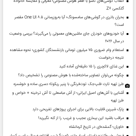
انقلاب گوشی‌های تاشو‌ با طعم هوش مصنوعی؛ معرفی و مقایسه خانواده
گلکسی Z۸
بحران باتری در گوشی‌های سامسونگ؛ آیا به‌روزرسانی One UI ۸.۵ مقصر
است؟
آیا خودروهای خودران جای ماشین‌های معمولی را می‌گیرند؟ بررسی وضعیت
در سال ۲۰۲۶
استعلام وام ضروری ۷۵ میلیون تومانی بازنشستگان کشوری؛ نحوه مشاهده
نتیجه درخواست
این غذای لاکچری را ۱۵ دقیقه‌ای آماده کنید
چگونه می‌توان تصاویر ساخته‌شده با هوش مصنوعی را تشخیص داد؟
طرز تهیه تارت فلپ‌جک توت‌فرنگی با پنیر ریکوتا؛ دسری ساده و خوشمزه
آشنایی با آش‌های اصیل ایرانی؛ از آش عباسعلی تا آش ترخینه + خواص و
طرز تهیه
پارک شیرین قابلیت‌ بالایی برای اجرای پروژهای تفریحی دارد
مراقب باشید این بیماری عجیب و غریب را از کنه نگیرید!
خاوران؛ گمشده‌ای در تاریخ کرمانشاه
فروش خیره‌کننده داستان اسباب‌بازی ۵؛ بزرگ‌ترین افتتاحیه سال برای پیکسار