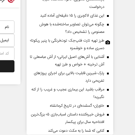
درخواست
این غذای لاکچری را ۱۵ دقیقه‌ای آماده کنید
چگونه می‌توان تصاویر ساخته‌شده با هوش
مصنوعی را تشخیص داد؟
طرز تهیه تارت فلپ‌جک توت‌فرنگی با پنیر ریکوتا؛
دسری ساده و خوشمزه
آشنایی با آش‌های اصیل ایرانی؛ از آش عباسعلی تا
یخ و دو زندگی
چرایی عقب‌نشینی ترامپ؟
آش ترخینه + خواص و طرز تهیه
ده - روزنامه‌نگار
پارک شیرین قابلیت‌ بالایی برای اجرای پروژهای
تفریحی دارد
دکتر یدالله جوانی - تحلیلگر مسائل سیاسی
عبا
مراقب باشید این بیماری عجیب و غریب را از کنه
نگیرید!
خاوران؛ گمشده‌ای در تاریخ کرمانشاه
فروش خیره‌کننده داستان اسباب‌بازی ۵؛ بزرگ‌ترین
افتتاحیه سال برای پیکسار
کتابی که شما را به مکث دعوت می‌کند