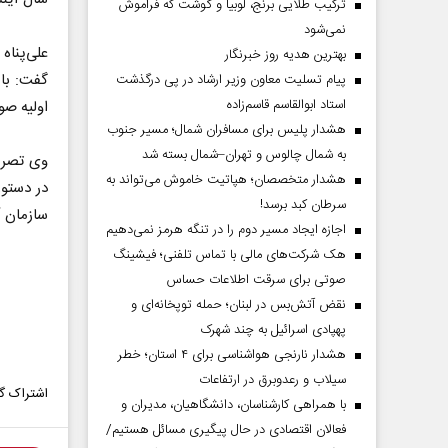
ترکیب طلایی برنج، لوبیا و گوشت که فراموش
نمی‌شود
علی‌پناه
بهترین هدیه روز خبرنگار
پیام تسلیت معاون وزیر ارشاد در پی درگذشت
استاد ابوالقاسم قاسم‌زاده
اولیه صو
هشدار پلیس برای مسافران شمال؛ مسیر جنوب
به شمال چالوس و تهران–شمال بسته شد
وی تصری
هشدار متخصصان؛ هپاتیت خاموش می‌تواند به
در دستور
سرطان کبد برسد!
سازمان آ
اجازه ایجاد مسیر دوم را در تنگه هرمز نمی‌دهیم
هک شرکت‌های مالی با تماس تلفنی؛ فیشینگ
صوتی برای سرقت اطلاعات حساس
نقض آتش‌بس در لبنان؛ حمله توپخانه‌ای و
پهپادی اسرائیل به چند شهرک
هشدار نارنجی هواشناسی برای ۴ استان؛ خطر
سیلاب و رعدوبرق در ارتفاعات
اشتراک گذ
با همراهی کارشناسان، دانشگاهیان، مدیران و
فعالان اقتصادی در حال پیگیری مسائل هستیم/