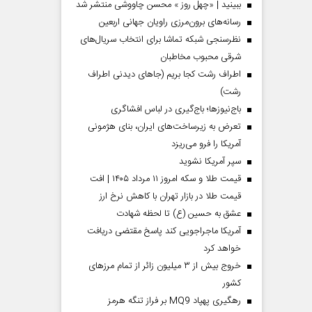
ببینید | «چهل روز » محسن چاووشی منتشر شد
رسانه‌های برون‌مرزی راویان جهانی اربعین
نظرسنجی شبکه تماشا برای انتخاب سریال‌های
شرقی محبوب مخاطبان
اطراف رشت کجا بریم (جاهای دیدنی اطراف
رشت)
باج‌نیوزها؛ باج‌گیری در لباس افشاگری
تعرض به زیرساخت‌های ایران، بنای هژمونی
آمریکا را فرو می‌ریزد
سپر آمریکا نشوید
قیمت طلا و سکه امروز ۱۱ مرداد ۱۴۰۵ | افت
قیمت طلا در بازار تهران با کاهش نرخ ارز
عشق به حسین (ع) تا لحظه شهادت
آمریکا ماجراجویی کند پاسخ مقتضی دریافت
خواهد کرد
خروج بیش از ۳ میلیون زائر از تمام مرز‌های
کشور
رهگیری پهپاد MQ9 بر فراز تنگه هرمز