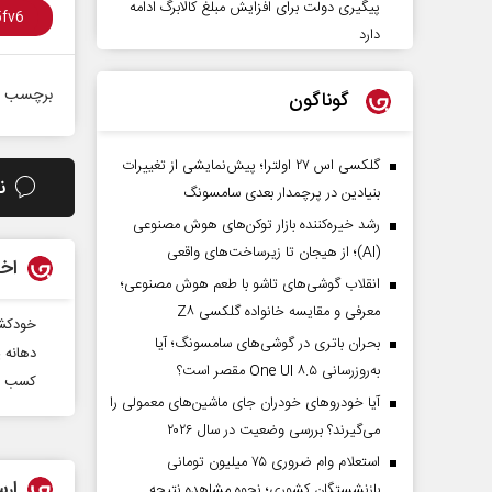
پیگیری دولت برای افزایش مبلغ کالابرگ ادامه
دارد
برچسب ه
گوناگون
گلکسی اس ۲۷ اولترا؛ پیش‌نمایشی از تغییرات
ن
بنیادین در پرچمدار بعدی سامسونگ
رشد خیره‌کننده بازار توکن‌های هوش مصنوعی
(AI)؛ از هیجان تا زیرساخت‌های واقعی
اخب
انقلاب گوشی‌های تاشو‌ با طعم هوش مصنوعی؛
معرفی و مقایسه خانواده گلکسی Z۸
خودکشی
بحران باتری در گوشی‌های سامسونگ؛ آیا
دهانه‌
به‌روزرسانی One UI ۸.۵ مقصر است؟
کسب مد
آیا خودروهای خودران جای ماشین‌های معمولی را
می‌گیرند؟ بررسی وضعیت در سال ۲۰۲۶
استعلام وام ضروری ۷۵ میلیون تومانی
ارس
بازنشستگان کشوری؛ نحوه مشاهده نتیجه