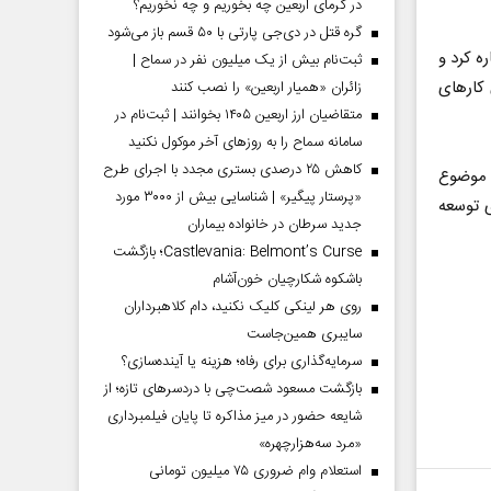
در گرمای اربعین چه بخوریم و چه نخوریم؟
گره قتل در دی‌جی پارتی با ۵۰ قسم باز می‌شود
ه کرد و
ثبت‌نام بیش از یک میلیون نفر در سماح |
ری توانسته‌ایم برای گرفتن نردبان ۳۲ متری کارهای
زائران «همیار اربعین» را نصب کنند
متقاضیان ارز اربعین ۱۴۰۵ بخوانند | ثبت‌نام در
سامانه سماح را به روز‌های آخر موکول نکنید
کاهش ۲۵ درصدی بستری مجدد با اجرای طرح
 موضوع
«پرستار پیگیر» | شناسایی بیش از ۳۰۰۰ مورد
ی توسعه
جدید سرطان در خانواده بیماران
Castlevania: Belmont’s Curse؛ بازگشت
باشکوه شکارچیان خون‌آشام
روی هر لینکی کلیک نکنید، دام کلاهبرداران
سایبری همین‌جاست
سرمایه‌گذاری برای رفاه؛ هزینه یا آینده‌سازی؟
بازگشت مسعود شصت‌چی با دردسر‌های تازه؛ از
شایعه حضور در میز مذاکره تا پایان فیلمبرداری
«مرد سه‌هزارچهره»
استعلام وام ضروری ۷۵ میلیون تومانی