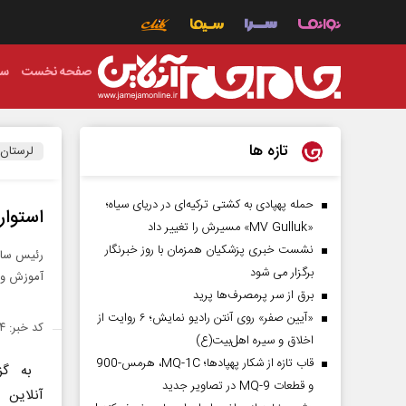
صفحه نخست
سی
تازه ها
لرستان
حمله پهپادی به کشتی ترکیه‌ای در دریای سیاه؛
استوار
«MV Gulluk» مسیرش را تغییر داد
نشست خبری پزشکیان همزمان با روز خبرنگار
رئیس سازم
برگزار می شود
آموزش و 
برق از سر پرمصرف‌ها پرید
«آیین صفر» روی آنتن رادیو نمایش؛ ۶ روایت از
کد خبر: ۱۳۵۲۷۸۴
اخلاق و سیره اهل‌بیت(ع)
قاب تازه از شکار پهپادها؛ MQ-1C، هرمس-900
به گز
و قطعات MQ-9 در تصاویر جدید
آنلاین 