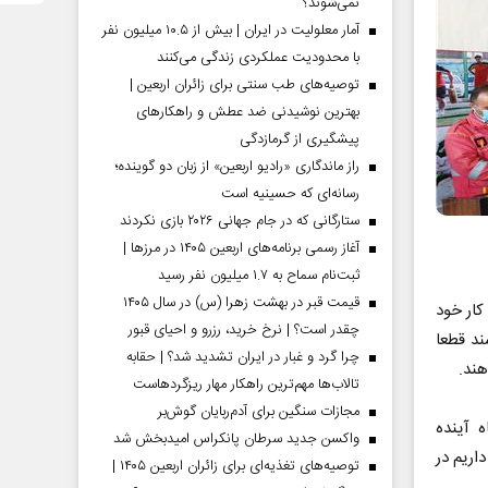
نمی‌شوند؟
آمار معلولیت در ایران | بیش از ۱۰.۵ میلیون نفر
با محدودیت عملکردی زندگی می‌کنند
توصیه‌های طب سنتی برای زائران اربعین |
بهترین نوشیدنی ضد عطش و راهکارهای
پیشگیری از گرمازدگی
راز ماندگاری «رادیو اربعین» از زبان دو گوینده؛
رسانه‌ای که حسینیه است
ستارگانی که در جام جهانی ۲۰۲۶ بازی نکردند
آغاز رسمی برنامه‌های اربعین ۱۴۰۵ در مرز‌ها |
ثبت‌نام سماح به ۱.۷ میلیون نفر رسید
قیمت قبر در بهشت زهرا (س) در سال ۱۴۰۵
کار خود
چقدر است؟ | نرخ خرید، رزرو و احیای قبور
ند قطعا
چرا گرد و غبار در ایران تشدید شد؟ | حقابه
هند.
تالاب‌ها مهم‌ترین راهکار مهار ریزگردهاست
مجازات سنگین برای آدم‌ربایان گوش‌بر
 آینده
واکسن جدید سرطان پانکراس امیدبخش شد
اریم در
توصیه‌های تغذیه‌ای برای زائران اربعین ۱۴۰۵ |