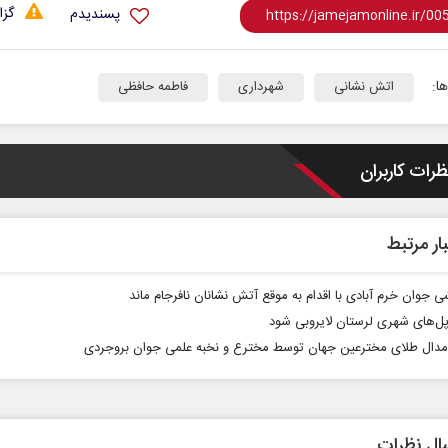
گزا
پسندیدم
ا:
اتش نشانی
شهرداری
فاطمه حافظی
ظرات کاربران
ار مرتبط
 جوان خرم آبادی با اقدام به موقع آتش نشانان نافرجام ماند
 پل‌های شهری لرستان لایروبی شود
ال طلای مخترعین جهان توسط مخترع و نخبه علمی جوان بروجردی
ال نظرات