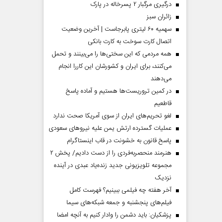
درگیری مرگبار ۲ پسرخاله در پارک
‌زائران سبز
سهمیه ۶۰ لیتری پابرجاست | آخرین وضعیت
اتصال کارت سوخت به کارت بانکی
همه مردمی که این سختی‌ها را می‌بینند و تحمل
می‌کنند، برای ایران و کشورشان این کاررا انجام
می‌دهند
در کمین تروریست‌ها هستیم و آماده پاسخ
قاطعیم
لغو تحریم‌های ایران از سوی آمریکا صحت ندارد
عملیات گسترده ارتش یمن علیه نیروهای سعودی
پاسخ قانون به خشونت در قاب اینستاگرام
هنرمند منحصر‌به‌فردی را از دست دادیم/ پخش ۲
مجموعه تلویزیونی جدید زنده‌یاد عبدی در آینده
نزدیک
آخر هفته چه فیلمی ببینیم؟ فهرست کامل
فیلم‌های پنجشنبه و جمعه شبکه‌های سیما
پزشکیان: باید دشمن را وادار کنیم به آنچه امضا