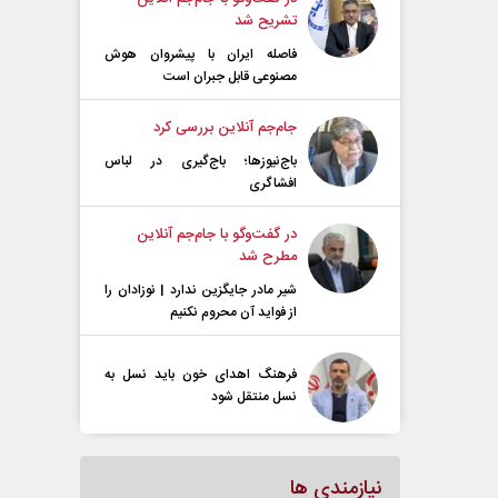
تشریح شد
فاصله ایران با پیشرو‌ان هوش
مصنوعی قابل جبران است
جام‌جم آنلاین بررسی کرد
باج‌نیوزها؛ باج‌گیری در لباس
افشاگری
در گفت‌و‌گو با جام‌جم آنلاین
مطرح شد
شیر مادر جایگزین ندارد | نوزادان را
از فواید آن محروم نکنیم
فرهنگ اهدای خون باید نسل به
نسل منتقل شود
نیازمندی ها