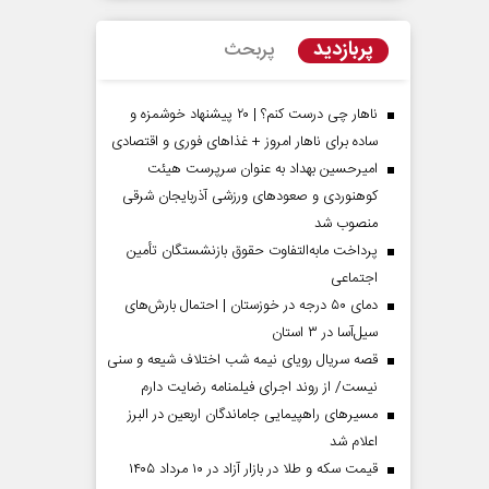
پربازدید
پربحث
ناهار چی درست کنم؟ | ۲۰ پیشنهاد خوشمزه و
ساده برای ناهار امروز + غذاهای فوری و اقتصادی
امیرحسین بهداد به عنوان سرپرست هیئت
کوهنوردی و صعودهای ورزشی آذربایجان شرقی
منصوب شد
پرداخت مابه‌التفاوت حقوق بازنشستگان تأمین
اجتماعی
 مردادماه
صفحات نخست‌روزنامه‌ها‌ی‌چهارشنبه‌۷‌مردادماه
صفحات 
دمای ۵۰ درجه در خوزستان | احتمال بارش‌های
سیل‌آسا در ۳ استان
قصه سریال رویای نیمه شب اختلاف شیعه و سنی
نیست/ از روند اجرای فیلمنامه رضایت دارم
مسیر‌های راهپیمایی جاماندگان اربعین در البرز
اعلام شد
قیمت سکه و طلا در بازار آزاد در ۱۰ مرداد ۱۴۰۵