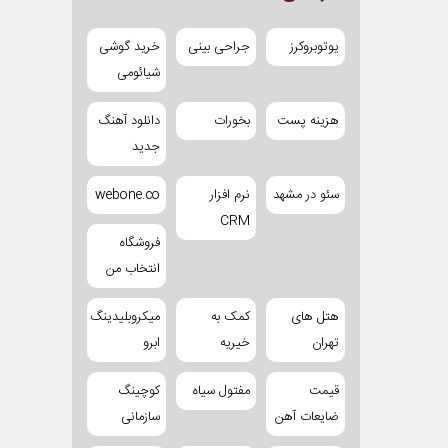
یوتوبروکرز
جراحی بینی
خرید گوشی
شیائومی
هزینه پست
بخورات
دانلود آهنگ
جدید
سئو در مشهد
نرم افزار
webone.co
CRM
فروشگاه
انتخاب من
هتل های
کمک به
میکروبلیدینگ
تهران
خیریه
ابرو
قیمت
مفتول سیاه
کوچینگ
ضایعات آهن
سازمانی