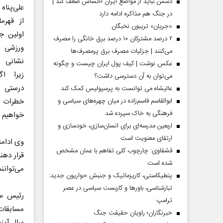
دشمن نباید از مواضع ایران احساس ضعف کند |
علی‌پناه
در جنگ هم مذاکره ادامه دارد
از قهرم
«جریان» تریبون نخبگان
اولین ج
۲ درصد مشترکان ۱۰ درصد برق خانگی را مصرف
ورزشی 
می‌کنند | جزئیات مصرف برق پرمصرف‌ها
نشانی خر
عکس نوشت | کیف پول ایران چیست و چگونه
زیرا ا
می‌توان به آن دسترسی داشت؟
درستی 
عالیشاه می توانست به پرسپولیس کمک کند
ابوالقاسم قاسم‌زاده در میان چهره‌های سیاسی و
خطرات 
فرهنگی به خاک سپرده شد
خواهیم ب
اربعین مدرسه‌ای برای انسان‌سازی، خودسازی و
ارتقای معنویت است
وی ادامه
قشقاوی: چارچوب کلی تفاهم با عمان مشخص
قرار دهن
شده است
می‌توانن
پنطیکاستی، کاریزماتیک و جنبش حواریون جدید:
تبارشناسی، باور‌ها و کاربست سیاسی در عصر
رئیس سا
ترامپ
مسابقات 
خبرنگاران؛ راویان حقیقت جنگ
سال آیند