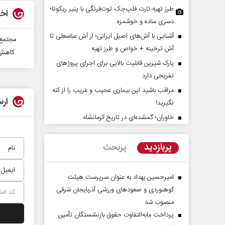
طرز تهیه تارت فلپ‌جک توت‌فرنگی با پنیر ریکوتا؛
اخب
دسری ساده و خوشمزه
آشنایی با آش‌های اصیل ایرانی؛ از آش عباسعلی تا
مجتمع 
آش ترخینه + خواص و طرز تهیه
‍ کاهش 60 درصدی مخازن سدها
پارک شیرین قابلیت‌ بالایی برای اجرای پروژهای
تفریحی دارد
مراقب باشید این بیماری عجیب و غریب را از کنه
ارس
نگیرید!
یصال متجاوزان
سازمان ملل بی‌بدیل نیست
خاوران؛ گمشده‌ای در تاریخ کرمانشاه
محمدحسن زورق
پیشین
حجت‌
پربازدید
پربحث
مسائ
امیرحسین بهداد به عنوان سرپرست هیئت
کوهنوردی و صعودهای ورزشی آذربایجان شرقی
منصوب شد
پرداخت مابه‌التفاوت حقوق بازنشستگان تأمین