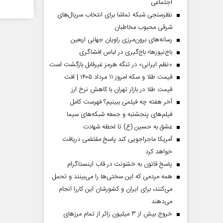
اجتماعی
نظرسنجی شبکه تماشا برای انتخاب سریال‌های
شرقی محبوب مخاطبان
رسانه‌های برون‌مرزی راویان جهانی اربعین
باج‌نیوزها؛ باج‌گیری در لباس افشاگری
«نظم ایرانی» در تنگه هرمز غیرقابل بازگشت است
قیمت طلا و سکه امروز ۱۱ مرداد ۱۴۰۵ | افت
قیمت طلا در بازار تهران با کاهش نرخ ارز
آخر هفته چه فیلمی ببینیم؟ فهرست کامل
فیلم‌های پنجشنبه و جمعه شبکه‌های سیما
عشق به حسین (ع) تا لحظه شهادت
دماه
صفحات نخست‌روزنامه ها‌ی پنجشنبه‌۸ مردادماه
صفحات 
آمریکا ماجراجویی کند پاسخ مقتضی دریافت
خواهد کرد
پاسخ قانون به خشونت در قاب اینستاگرام
همه مردمی که این سختی‌ها را می‌بینند و تحمل
می‌کنند، برای ایران و کشورشان این کاررا انجام
می‌دهند
خروج بیش از ۳ میلیون زائر از تمام مرز‌های