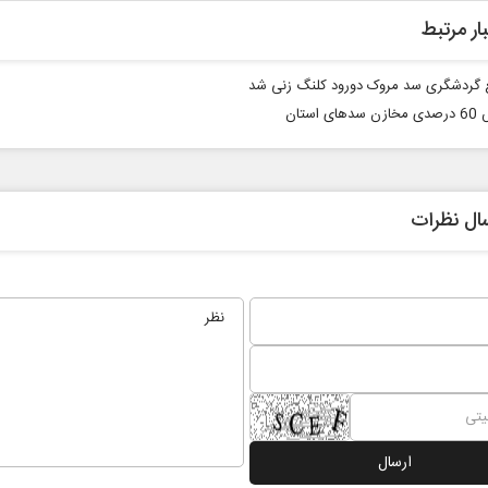
ار مرتبط
گردشگری سد مروک دورود کلنگ زنی شد
ی استان
ال نظرات
پیامبر اکرم(ص)؛ ده ویژگی و چهار
نقش جنگ آمریکا و ای
وظیفه مؤمنان
موازنه قدرت در خاورم
الاسلام دکتر ناصر رفیعی - پژوهشگر
داوود منظور - رئیس سابق سازم
ل فرهنگی
بودجه کشور