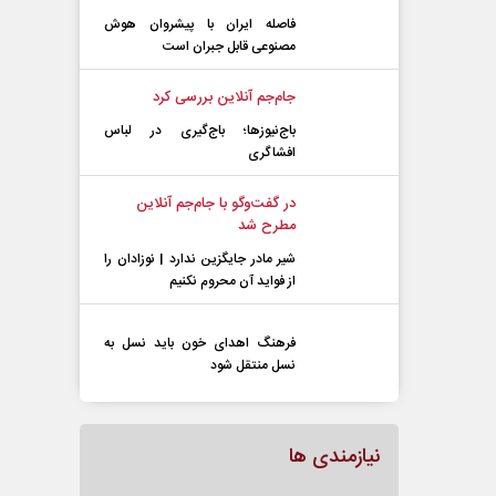
تشریح شد
فاصله ایران با پیشرو‌ان هوش
مصنوعی قابل جبران است
جام‌جم آنلاین بررسی کرد
باج‌نیوزها؛ باج‌گیری در لباس
افشاگری
در گفت‌و‌گو با جام‌جم آنلاین
مطرح شد
شیر مادر جایگزین ندارد | نوزادان را
از فواید آن محروم نکنیم
فرهنگ اهدای خون باید نسل به
نسل منتقل شود
نیازمندی ها