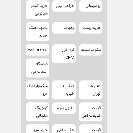
یوتوبروکرز
جراحی بینی
خرید گوشی
شیائومی
هزینه پست
بخورات
دانلود آهنگ
جدید
سئو در مشهد
نرم افزار
webone.co
CRM
فروشگاه
انتخاب من
هتل های
کمک به
میکروبلیدینگ
تهران
خیریه
ابرو
قیمت
مفتول سیاه
کوچینگ
ضایعات آهن
سازمانی