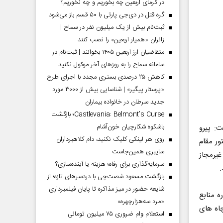
در گرمای اربعین چه بخوریم و چه نخوریم؟
گره قتل در دی‌جی پارتی با ۵۰ قسم باز می‌شود
ثبت‌نام بیش از یک میلیون نفر در سماح |
زائران «همیار اربعین» را نصب کنند
متقاضیان ارز اربعین ۱۴۰۵ بخوانند | ثبت‌نام در
سامانه سماح را به روز‌های آخر موکول نکنید
کاهش ۲۵ درصدی بستری مجدد با اجرای طرح
«پرستار پیگیر» | شناسایی بیش از ۳۰۰۰ مورد
جدید سرطان در خانواده بیماران
Castlevania: Belmont’s Curse؛ بازگشت
باشکوه شکارچیان خون‌آشام
: پیرو
روی هر لینکی کلیک نکنید، دام کلاهبرداران
ر مقام
سایبری همین‌جاست
ب زیرزمینی، تعداد 5 حلقه چاه غیرمجاز
سرمایه‌گذاری برای رفاه؛ هزینه یا آینده‌سازی؟
.
بازگشت مسعود شصت‌چی با دردسر‌های تازه؛ از
شایعه حضور در میز مذاکره تا پایان فیلمبرداری
ه منابع
«مرد سه‌هزارچهره»
چاه های
استعلام وام ضروری ۷۵ میلیون تومانی