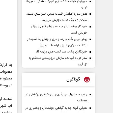
حریق در کارگاه فندک‌سازی شهرک صنعتی نصیرآباد
تهران
هنوز درباره افزایش قیمت بنزین جمع‌بندی نشده
است/ کالا برگ قطعا افزایش می‌یابد
خبرنگار چشم بیدار جامعه و زبان گویای روزگار
خویش است
پیش بینی رگبار و رعد و برق و وزش باد شدیددر
ارتفاعات مرکزی البرز و ارتفاعات اردبیل
خبرنگاران پشت سد کمیته‌های وزارت کار
سفر کوتاه فرمانده سازمان تروریستی سنتکام به
تل آویو
به گزار
مصوبات 
گوناگون
در روستا
راهی ساده برای جلوگیری از چک‌های برگشتی در
محمد ا‌و
معاملات
آب شهرست
معرفی گونه جدید گیاهی چهارمحال و بختیاری در
دارای پر