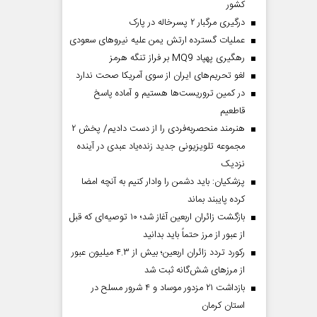
کشور
درگیری مرگبار ۲ پسرخاله در پارک
عملیات گسترده ارتش یمن علیه نیروهای سعودی
رهگیری پهپاد MQ9 بر فراز تنگه هرمز
لغو تحریم‌های ایران از سوی آمریکا صحت ندارد
در کمین تروریست‌ها هستیم و آماده پاسخ
قاطعیم
هنرمند منحصر‌به‌فردی را از دست دادیم/ پخش ۲
مجموعه تلویزیونی جدید زنده‌یاد عبدی در آینده
نزدیک
پزشکیان: باید دشمن را وادار کنیم به آنچه امضا
کرده پایبند بماند
بازگشت زائران اربعین آغاز شد؛ ۱۰ توصیه‌ای که قبل
از عبور از مرز حتماً باید بدانید
رکورد تردد زائران اربعین؛ بیش از ۴.۳ میلیون عبور
از مرزهای شش‌گانه ثبت شد
بازداشت ۲۱ مزدور موساد و ۴ شرور مسلح در
استان کرمان