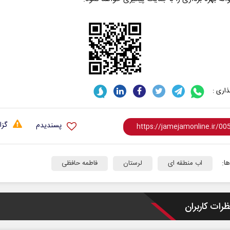
اری :
گزا
پسندیدم
ا:
اب منطقه ای
لرستان
فاطمه حافظی
ظرات کاربران