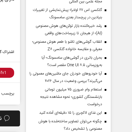
مجله علمی بین المللی
گلکسی اس ۲۷ اولترا؛ پیش‌نمایشی از تغییرات
بنیادین در پرچمدار بعدی سامسونگ
رشد خیره‌کننده بازار توکن‌های هوش مصنوعی
(AI)؛ از هیجان تا زیرساخت‌های واقعی
انقلاب گوشی‌های تاشو‌ با طعم هوش مصنوعی؛
معرفی و مقایسه خانواده گلکسی Z۸
اشتراک گذ
بحران باتری در گوشی‌های سامسونگ؛ آیا
به‌روزرسانی One UI ۸.۵ مقصر است؟
آیا خودروهای خودران جای ماشین‌های معمولی را
می‌گیرند؟ بررسی وضعیت در سال ۲۰۲۶
استعلام وام ضروری ۷۵ میلیون تومانی
برچسب ه
بازنشستگان کشوری؛ نحوه مشاهده نتیجه
درخواست
این غذای لاکچری را ۱۵ دقیقه‌ای آماده کنید
ن
چگونه می‌توان تصاویر ساخته‌شده با هوش
مصنوعی را تشخیص داد؟