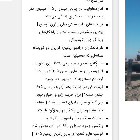
نمی‌شوند؟
آمار معلولیت در ایران | بیش از ۱۰.۵ میلیون نفر
با محدودیت عملکردی زندگی می‌کنند
توصیه‌های طب سنتی برای زائران اربعین |
بهترین نوشیدنی ضد عطش و راهکارهای
پیشگیری از گرمازدگی
راز ماندگاری «رادیو اربعین» از زبان دو گوینده؛
رسانه‌ای که حسینیه است
ستارگانی که در جام جهانی ۲۰۲۶ بازی نکردند
آغاز رسمی برنامه‌های اربعین ۱۴۰۵ در مرز‌ها |
ثبت‌نام سماح به ۱.۷ میلیون نفر رسید
قیمت قبر در بهشت زهرا (س) در سال ۱۴۰۵
چقدر است؟ | نرخ خرید، رزرو و احیای قبور
چرا گرد و غبار در ایران تشدید شد؟ | حقابه
تالاب‌ها مهم‌ترین راهکار مهار ریزگردهاست
مجازات سنگین برای آدم‌ربایان گوش‌بر
واکسن جدید سرطان پانکراس امیدبخش شد
توصیه‌های تغذیه‌ای برای زائران اربعین ۱۴۰۵ |