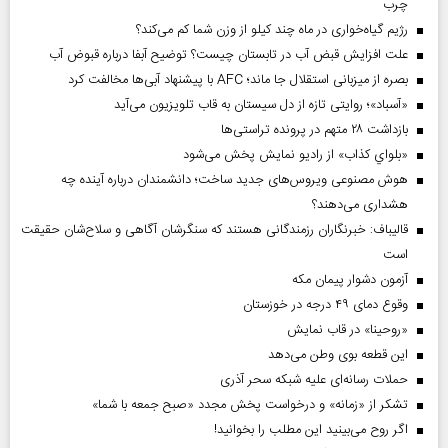
چرب
رژیم گیاه‌خواری در ماه چند کیلو از وزن شما کم می‌کند؟
علت افزایش قبض آب در تابستان چیست؟ توضیح آبفا درباره قبوض آب
بصره از میزبانی استقلال جا ماند؛ AFC با پیشنهاد آبی‌ها مخالفت کرد
«آسباد»؛ روایتی تازه از دل سیستان به قاب تلویزیون می‌آید
بازداشت ۲۸ متهم در پرونده تراستی‌ها
«بلواي کذاب» از رادیو نمایش پخش می‌شود
هوش مصنوعی ویروس‌های جدید ساخت؛ دانشمندان درباره آینده چه
هشداری می‌دهند؟
قالیباف: خبرنگاران رزمندگانی هستند که سنگرشان آگاهی و سلاح‌شان حقیقت
است
آزمون دشوار پیمان مکه
وقوع دمای ۴۹ درجه در خوزستان
«روحینا» در قاب نمایش
این قطعه بوی وطن می‌دهد
حملات رسانه‌ای علیه شبکه سحر آذری
تشکر از «زمانه» و درخواست پخش مجدد «صبح جمعه با شما»
اگر روح می‌بینید این مطلب را بخوانید!