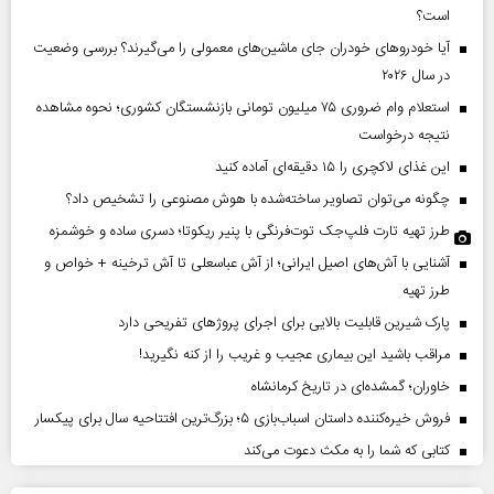
است؟
آیا خودروهای خودران جای ماشین‌های معمولی را می‌گیرند؟ بررسی وضعیت
در سال ۲۰۲۶
استعلام وام ضروری ۷۵ میلیون تومانی بازنشستگان کشوری؛ نحوه مشاهده
نتیجه درخواست
این غذای لاکچری را ۱۵ دقیقه‌ای آماده کنید
چگونه می‌توان تصاویر ساخته‌شده با هوش مصنوعی را تشخیص داد؟
طرز تهیه تارت فلپ‌جک توت‌فرنگی با پنیر ریکوتا؛ دسری ساده و خوشمزه
آشنایی با آش‌های اصیل ایرانی؛ از آش عباسعلی تا آش ترخینه + خواص و
طرز تهیه
پارک شیرین قابلیت‌ بالایی برای اجرای پروژهای تفریحی دارد
مراقب باشید این بیماری عجیب و غریب را از کنه نگیرید!
خاوران؛ گمشده‌ای در تاریخ کرمانشاه
فروش خیره‌کننده داستان اسباب‌بازی ۵؛ بزرگ‌ترین افتتاحیه سال برای پیکسار
کتابی که شما را به مکث دعوت می‌کند