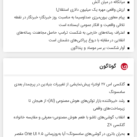
میانکاله در میان آتش
ارزش واقعی مهره یک میلیون دلاری استقلال!
پیام معاون برون‌مرزی صداوسیما به مناسبت روز خبرنگار؛ خبرنگار در نقطه
تلاقی واقعیت و افکار عمومی ایستاده است
اعتراف رسانه‌های خارجی به شکست ترامپ حاصل مجاهدت رسانه‌های
انقلابی در مقابله با دروغ پراکنی‌های دشمنان است
آوار شکست بر سر موساد و پنتاگون
گوناگون
گلکسی اس ۲۷ اولترا؛ پیش‌نمایشی از تغییرات بنیادین در پرچمدار بعدی
سامسونگ
رشد خیره‌کننده بازار توکن‌های هوش مصنوعی (AI)؛ از هیجان تا
زیرساخت‌های واقعی
انقلاب گوشی‌های تاشو‌ با طعم هوش مصنوعی؛ معرفی و مقایسه خانواده
گلکسی Z۸
بحران باتری در گوشی‌های سامسونگ؛ آیا به‌روزرسانی One UI ۸.۵ مقصر