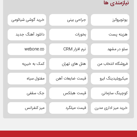
نیازمندی ها
یوتوبروکرز
جراحی بینی
خرید گوشی شیائومی
هزینه پست
بخورات
دانلود آهنگ جدید
سئو در مشهد
نرم افزار CRM
webone.co
فروشگاه انتخاب من
هتل های تهران
کمک به خیریه
میکروبلیدینگ ابرو
قیمت ضایعات آهن
مفتول سیاه
کوچینگ سازمانی
قیمت هبلکس
جک سقفی
خرید میز اداری مدرن
قیمت میلگرد
میز کنفرانس