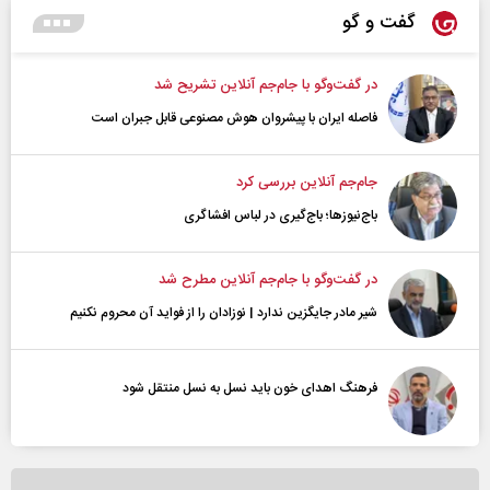
گفت و گو
در گفت‌و‌گو با جام‌جم آنلاین تشریح شد
فاصله ایران با پیشرو‌ان هوش مصنوعی قابل جبران است
جام‌جم آنلاین بررسی کرد
باج‌نیوزها؛ باج‌گیری در لباس افشاگری
در گفت‌و‌گو با جام‌جم آنلاین مطرح شد
شیر مادر جایگزین ندارد | نوزادان را از فواید آن محروم نکنیم
فرهنگ اهدای خون باید نسل به نسل منتقل شود