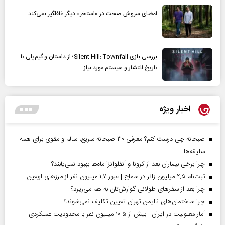
امضای سروش صحت در «استخر» دیگر غافلگیر نمی‌کند
بررسی بازی Silent Hill: Townfall؛ از داستان و گیم‌پلی تا
تاریخ انتشار و سیستم مورد نیاز
اخبار ویژه
صبحانه چی درست کنم؟ معرفی ۳۰ صبحانه سریع، سالم و مقوی برای همه
سلیقه‌ها
چرا برخی بیماران بعد از کرونا و آنفلوآنزا ماه‌ها بهبود نمی‌یابند؟
ثبت‌نام ۲.۵ میلیون زائر در سماح | عبور ۱.۷ میلیون نفر از مرز‌های اربعین
چرا بعد از سفرهای طولانی گوارش‌تان به هم می‌ریزد؟
چرا ساختمان‌های ناایمن تهران تعیین تکلیف نمی‌شوند؟
آمار معلولیت در ایران | بیش از ۱۰.۵ میلیون نفر با محدودیت عملکردی