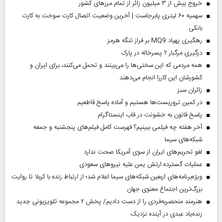
خروج بیش از ۳ میلیون زائر از تمام مرز‌های کشور
سهمیه ۶۰ لیتری پابرجاست | آخرین وضعیت اتصال کارت سوخت به کارت
بانکی
رهگیری پهپاد MQ9 بر فراز تنگه هرمز
درگیری مرگبار ۲ پسرخاله در پارک
همه مردمی که این سختی‌ها را می‌بینند و تحمل می‌کنند، برای ایران و
کشورشان این کاررا انجام می‌دهند
‌زائران سبز
در کمین تروریست‌ها هستیم و آماده پاسخ قاطعیم
پاسخ قانون به خشونت در قاب اینستاگرام
آخر هفته چه فیلمی ببینیم؟ فهرست کامل فیلم‌های پنجشنبه و جمعه
شبکه‌های سیما
لغو تحریم‌های ایران از سوی آمریکا صحت ندارد
عملیات گسترده ارتش یمن علیه نیروهای سعودی
ویژه‌برنامه‌های اربعین شبکه‌های سیما اعلام شد؛ از ارتباط زنده با کربلا تا روایت
بزرگ‌ترین اجتماع معنوی جهان
هنرمند منحصر‌به‌فردی را از دست دادیم/ پخش ۲ مجموعه تلویزیونی جدید
زنده‌یاد عبدی در آینده نزدیک