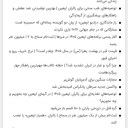
زندگی می‌کنند
توصیه‌های طب سنتی برای زائران اربعین | بهترین نوشیدنی ضد عطش و
راهکارهای پیشگیری از گرمازدگی
راز ماندگاری «رادیو اربعین» از زبان دو گوینده؛ رسانه‌ای که حسینیه است
ستارگانی که در جام جهانی ۲۰۲۶ بازی نکردند
آغاز رسمی برنامه‌های اربعین ۱۴۰۵ در مرز‌ها | ثبت‌نام سماح به ۱.۷ میلیون نفر
رسید
قیمت قبر در بهشت زهرا (س) در سال ۱۴۰۵ چقدر است؟ | نرخ خرید، رزرو و
احیای قبور
چرا گرد و غبار در ایران تشدید شد؟ | حقابه تالاب‌ها مهم‌ترین راهکار مهار
ریزگردهاست
مجازات سنگین برای آدم‌ربایان گوش‌بر
واکسن جدید سرطان پانکراس امیدبخش شد
توصیه‌های تغذیه‌ای برای زائران اربعین ۱۴۰۵ | در گرمای اربعین چه بخوریم و
چه نخوریم؟
گره قتل در دی‌جی پارتی با ۵۰ قسم باز می‌شود
ثبت‌نام بیش از یک میلیون نفر در سماح | زائران «همیار اربعین» را نصب
کنند