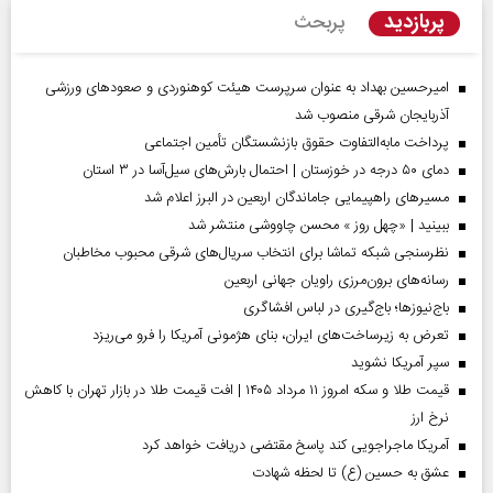
پربازدید
پربحث
امیرحسین بهداد به عنوان سرپرست هیئت کوهنوردی و صعودهای ورزشی
آذربایجان شرقی منصوب شد
پرداخت مابه‌التفاوت حقوق بازنشستگان تأمین اجتماعی
دمای ۵۰ درجه در خوزستان | احتمال بارش‌های سیل‌آسا در ۳ استان
مسیر‌های راهپیمایی جاماندگان اربعین در البرز اعلام شد
ببینید | «چهل روز » محسن چاووشی منتشر شد
نظرسنجی شبکه تماشا برای انتخاب سریال‌های شرقی محبوب مخاطبان
رسانه‌های برون‌مرزی راویان جهانی اربعین
باج‌نیوزها؛ باج‌گیری در لباس افشاگری
تعرض به زیرساخت‌های ایران، بنای هژمونی آمریکا را فرو می‌ریزد
سپر آمریکا نشوید
قیمت طلا و سکه امروز ۱۱ مرداد ۱۴۰۵ | افت قیمت طلا در بازار تهران با کاهش
نرخ ارز
آمریکا ماجراجویی کند پاسخ مقتضی دریافت خواهد کرد
عشق به حسین (ع) تا لحظه شهادت