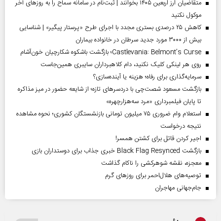
متقاضیان ارز اربعین ۱۴۰۵ بخوانند | ثبت‌نام در سامانه سماح را به روز‌های آخر
موکول نکنید
کاهش ۲۵ درصدی بستری مجدد با اجرای طرح «پرستار پیگیر» | شناسایی
بیش از ۳۰۰۰ مورد جدید سرطان در خانواده بیماران
Castlevania: Belmont’s Curse؛ بازگشت باشکوه شکارچیان خون‌آشام
روی هر لینکی کلیک نکنید، دام کلاهبرداران سایبری همین‌جاست
سرمایه‌گذاری برای رفاه؛ هزینه یا آینده‌سازی؟
بازگشت مسعود شصت‌چی با دردسر‌های تازه؛ از شایعه حضور در میز مذاکره
تا پایان فیلمبرداری «مرد سه‌هزارچهره»
استعلام وام ضروری ۷۵ میلیون تومانی بازنشستگان کشوری؛ نحوه مشاهده
نتیجه درخواست
اجیر کردن قاتل برای کشتن همسر!
بازگشت Black Flag Resynced خبری جذاب برای دوستداران بازی
معجزه، نقشه شوهرکشی را ناکام گذاشت
توصیه‌های هلال‌احمر برای روز‌های گرم
جام‌جهانی مهاجران