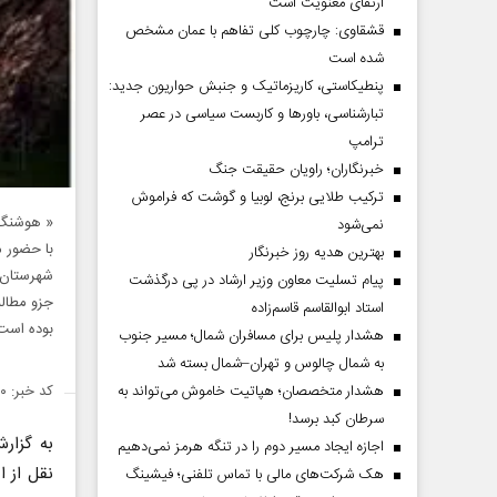
ارتقای معنویت است
قشقاوی: چارچوب کلی تفاهم با عمان مشخص
شده است
پنطیکاستی، کاریزماتیک و جنبش حواریون جدید:
تبارشناسی، باور‌ها و کاربست سیاسی در عصر
ترامپ
خبرنگاران؛ راویان حقیقت جنگ
ترکیب طلایی برنج، لوبیا و گوشت که فراموش
« هوشنگ 
نمی‌شود
با حضور م
بهترین هدیه روز خبرنگار
شهرستان د
پیام تسلیت معاون وزیر ارشاد در پی درگذشت
جزو مطالب
استاد ابوالقاسم قاسم‌زاده
بوده است
هشدار پلیس برای مسافران شمال؛ مسیر جنوب
به شمال چالوس و تهران–شمال بسته شد
هشدار متخصصان؛ هپاتیت خاموش می‌تواند به
کد خبر: ۱۳۵۲۵۱۰
سرطان کبد برسد!
به گزا
اجازه ایجاد مسیر دوم را در تنگه هرمز نمی‌دهیم
نقل از ای
هک شرکت‌های مالی با تماس تلفنی؛ فیشینگ