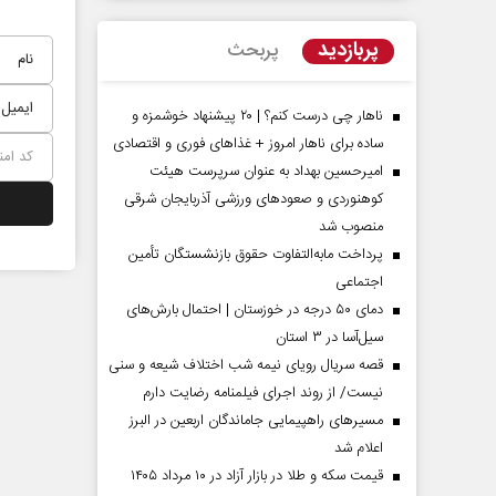
پربازدید
پربحث
ناهار چی درست کنم؟ | ۲۰ پیشنهاد خوشمزه و
ساده برای ناهار امروز + غذاهای فوری و اقتصادی
امیرحسین بهداد به عنوان سرپرست هیئت
کوهنوردی و صعودهای ورزشی آذربایجان شرقی
منصوب شد
پرداخت مابه‌التفاوت حقوق بازنشستگان تأمین
اجتماعی
مردادماه
صفحات نخست روزنامه ها‌ی‌سه‌شنبه ۶ مردادماه
صفحات
دمای ۵۰ درجه در خوزستان | احتمال بارش‌های
سیل‌آسا در ۳ استان
قصه سریال رویای نیمه شب اختلاف شیعه و سنی
نیست/ از روند اجرای فیلمنامه رضایت دارم
مسیر‌های راهپیمایی جاماندگان اربعین در البرز
اعلام شد
قیمت سکه و طلا در بازار آزاد در ۱۰ مرداد ۱۴۰۵