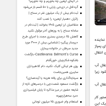
در گرمای اربعین چه بخوریم و چه نخوریم؟
گره قتل در دی‌جی پارتی با ۵۰ قسم باز می‌شود
ثبت‌نام بیش از یک میلیون نفر در سماح |
زائران «همیار اربعین» را نصب کنند
متقاضیان ارز اربعین ۱۴۰۵ بخوانند | ثبت‌نام در
سامانه سماح را به روز‌های آخر موکول نکنید
کاهش ۲۵ درصدی بستری مجدد با اجرای طرح
نماینده
«پرستار پیگیر» | شناسایی بیش از ۳۰۰۰ مورد
ی پمپاژ
جدید سرطان در خانواده بیماران
 انتقال
Castlevania: Belmont’s Curse؛ بازگشت
باشکوه شکارچیان خون‌آشام
تقال آب
روی هر لینکی کلیک نکنید، دام کلاهبرداران
ود زیرا
سایبری همین‌جاست
سرمایه‌گذاری برای رفاه؛ هزینه یا آینده‌سازی؟
بازگشت مسعود شصت‌چی با دردسر‌های تازه؛ از
تقال آب
شایعه حضور در میز مذاکره تا پایان فیلمبرداری
«مرد سه‌هزارچهره»
تور کار
استعلام وام ضروری ۷۵ میلیون تومانی
 یک این