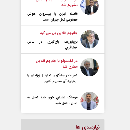
تشریح شد
فاصله ایران با پیشرو‌ان هوش
مصنوعی قابل جبران است
جام‌جم آنلاین بررسی کرد
باج‌نیوزها؛ باج‌گیری در لباس
افشاگری
در گفت‌و‌گو با جام‌جم آنلاین
مطرح شد
شیر مادر جایگزین ندارد | نوزادان را
از فواید آن محروم نکنیم
فرهنگ اهدای خون باید نسل به
نسل منتقل شود
نیازمندی ها