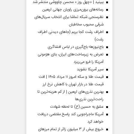
ببینید | «چهل روز » محسن چاووشی منتشر شد
رسانه‌های برون‌مرزی راویان جهانی اربعین
نظرسنجی شبکه تماشا برای انتخاب سریال‌های
شرقی محبوب مخاطبان
اطراف رشت کجا بریم (جاهای دیدنی اطراف
رشت)
باج‌نیوزها؛ باج‌گیری در لباس افشاگری
تعرض به زیرساخت‌های ایران، بنای هژمونی
آمریکا را فرو می‌ریزد
سپر آمریکا نشوید
قیمت طلا و سکه امروز ۱۱ مرداد ۱۴۰۵ | افت
قیمت طلا در بازار تهران با کاهش نرخ ارز
بهترین نذری‌های اربعین | از کم هزینه‌ترین تا
راحت‌ترین نذری‌ها
عشق به حسین (ع) تا لحظه شهادت
آمریکا ماجراجویی کند پاسخ مقتضی دریافت
خواهد کرد
خروج بیش از ۳ میلیون زائر از تمام مرز‌های