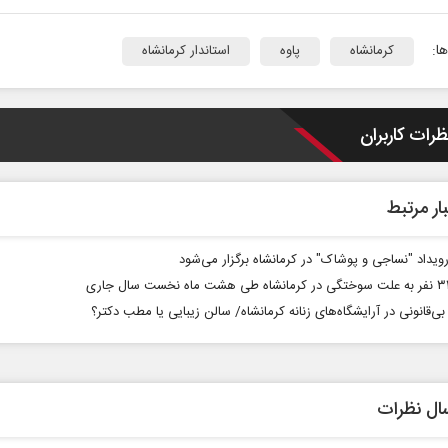
ا:
کرمانشاه
پاوه
استاندار کرمانشاه
ظرات کاربران
ار مرتبط
ه‏‌مدت و
اربعین نماد مقاومت در برابر
ه
استکبار‌
رویداد "نساجی و پوشاک" در کرمانشاه برگزار می‌شود
یاسی
رحمت‌الله نوروزی - عضو کمیسیون اجتماعی
دکتر حکیمه سق
مجلس
تهران
ی‌قانونی در آرایشگاه‌های زنانه کرمانشاه/ سالن زیبایی یا مطب دکتر؟
ال نظرات