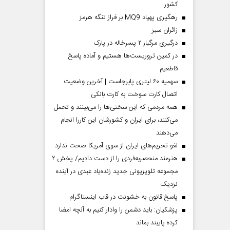
کشور
رهگیری پهپاد MQ9 بر فراز تنگه هرمز
‌زائران سبز
درگیری مرگبار ۲ پسرخاله در پارک
در کمین تروریست‌ها هستیم و آماده پاسخ
قاطعیم
سهمیه ۶۰ لیتری پابرجاست | آخرین وضعیت
اتصال کارت سوخت به کارت بانکی
همه مردمی که این سختی‌ها را می‌بینند و تحمل
می‌کنند، برای ایران و کشورشان این کاررا انجام
می‌دهند
لغو تحریم‌های ایران از سوی آمریکا صحت ندارد
هنرمند منحصر‌به‌فردی را از دست دادیم/ پخش ۲
مجموعه تلویزیونی جدید زنده‌یاد عبدی در آینده
نزدیک
پاسخ قانون به خشونت در قاب اینستاگرام
پزشکیان: باید دشمن را وادار کنیم به آنچه امضا
کرده پایبند بماند