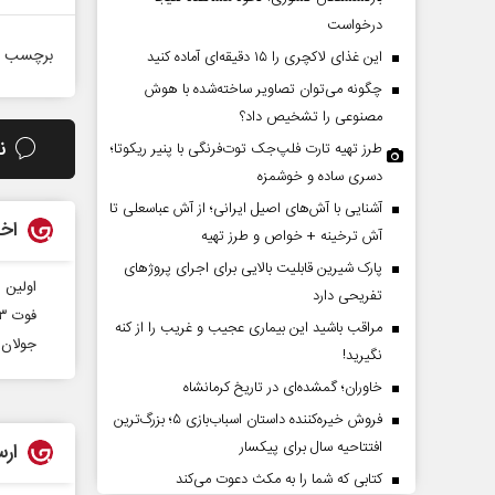
درخواست
برچسب ه
این غذای لاکچری را ۱۵ دقیقه‌ای آماده کنید
چگونه می‌توان تصاویر ساخته‌شده با هوش
مصنوعی را تشخیص داد؟
ن
طرز تهیه تارت فلپ‌جک توت‌فرنگی با پنیر ریکوتا؛
دسری ساده و خوشمزه
آشنایی با آش‌های اصیل ایرانی؛ از آش عباسعلی تا
اخب
چرایی عقب‌نشینی ترامپ؟
پشت‌پرده تهدیدات کوتا
آش ترخینه + خواص و طرز تهیه
ادعا‌های خلاف واقع آمریکا
پارک شیرین قابلیت‌ بالایی برای اجرای پروژهای
اولین 
تفریحی دارد
له جوانی - تحلیلگر مسائل سیاسی
عباس سلیمی‌نمین - تحلیلگر مسائل س
فوت ۳۳ نفر به علت سوختگی در کرمانشاه طی هشت ماه نخست سال جاری
مراقب باشید این بیماری عجیب و غریب را از کنه
جولان ب
نگیرید!
خاوران؛ گمشده‌ای در تاریخ کرمانشاه
فروش خیره‌کننده داستان اسباب‌بازی ۵؛ بزرگ‌ترین
افتتاحیه سال برای پیکسار
ارس
کتابی که شما را به مکث دعوت می‌کند