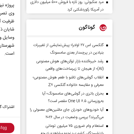
مرد عنکبوتی: روز تازه با فروش ۵۰۰ میلیون دلاری
پروژه نیز
در آمریکا رکوردشکنی کرد
وی تصریح
ظرفیت آق
گوناگون
شایان ذ
وسایل و 
گلکسی اس ۲۷ اولترا؛ پیش‌نمایشی از تغییرات
بنیادین در پرچمدار بعدی سامسونگ
است.
رشد خیره‌کننده بازار توکن‌های هوش مصنوعی
(AI)؛ از هیجان تا زیرساخت‌های واقعی
انقلاب گوشی‌های تاشو‌ با طعم هوش مصنوعی؛
معرفی و مقایسه خانواده گلکسی Z۸
بحران باتری در گوشی‌های سامسونگ؛ آیا
به‌روزرسانی One UI ۸.۵ مقصر است؟
اشتراک گذ
آیا خودروهای خودران جای ماشین‌های معمولی را
می‌گیرند؟ بررسی وضعیت در سال ۲۰۲۶
استعلام وام ضروری ۷۵ میلیون تومانی
بازنشستگان کشوری؛ نحوه مشاهده نتیجه