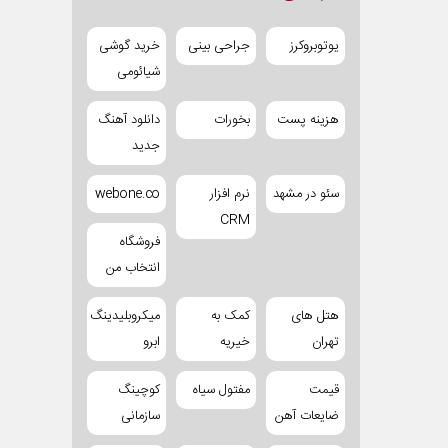
یوتوبروکرز
جراحی بینی
خرید گوشی
شیائومی
هزینه پست
بخورات
دانلود آهنگ
جدید
سئو در مشهد
نرم افزار
webone.co
CRM
فروشگاه
انتخاب من
هتل های
کمک به
میکروبلیدینگ
تهران
خیریه
ابرو
قیمت
مفتول سیاه
کوچینگ
ضایعات آهن
سازمانی