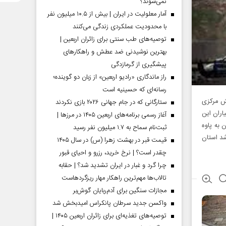
نمی‌شوند؟
آمار معلولیت در ایران | بیش از ۱۰.۵ میلیون نفر
با محدودیت عملکردی زندگی می‌کنند
توصیه‌های طب سنتی برای زائران اربعین |
بهترین نوشیدنی ضد عطش و راهکارهای
پیشگیری از گرمازدگی
راز ماندگاری «رادیو اربعین» از زبان دو گوینده؛
رسانه‌ای که حسینیه است
ش مرکزی
ستارگانی که در جام جهانی ۲۰۲۶ بازی نکردند
اران این
آغاز رسمی برنامه‌های اربعین ۱۴۰۵ در مرز‌ها |
 به پاوه
ثبت‌نام سماح به ۱.۷ میلیون نفر رسید
شد استان
قیمت قبر در بهشت زهرا (س) در سال ۱۴۰۵
چقدر است؟ | نرخ خرید، رزرو و احیای قبور
چرا گرد و غبار در ایران تشدید شد؟ | حقابه
تالاب‌ها مهم‌ترین راهکار مهار ریزگردهاست
مجازات سنگین برای آدم‌ربایان گوش‌بر
واکسن جدید سرطان پانکراس امیدبخش شد
توصیه‌های تغذیه‌ای برای زائران اربعین ۱۴۰۵ |