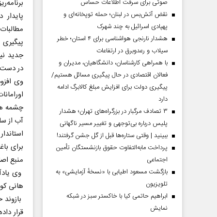
صوتی برای سرقت اطلاعات حساس
برنامه‌ر
نقض آتش‌بس در لبنان؛ حمله توپخانه‌ای و
پایدار 
پهپادی اسرائیل به چند شهرک
مطالبات
هشدار نارنجی هواشناسی برای ۴ استان؛ خطر
پیگیری 
سیلاب و رعدوبرق در ارتفاعات
جدید نیز
با همراهی کارشناسان، دانشگاهیان، مدیران و
در دست 
فعالان اقتصادی در حال پیگیری مسائل هستیم/
وی افزود
پیگیری دولت برای افزایش مبلغ کالابرگ ادامه
اورامانا
دارد
چشمه هان
۳ تصادف مرگبار در بزرگراه‌های تهران؛ هشدار
آب از سا
پلیس درباره بی‌توجهی و تغییر مسیر ناگهانی
استاندار
ببینید | وقتی ستاره‌ها قبل از گل جشن گرفتند!
برای باغ
پرداخت مابه‌التفاوت حقوق بازنشستگان تأمین
منبع اص
اجتماعی
بازگشت مسعود اطیابی با «نسخهٔ آزمایشی» به
وی یادآو
تلویزیون
هانی کوا
ابراهیم حاتمی کیا با خاکستر سبز در شبکه
بازوند خ
نمایش
قرار داد