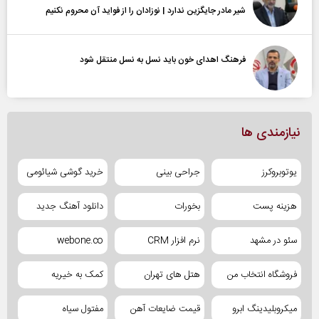
شیر مادر جایگزین ندارد | نوزادان را از فواید آن محروم نکنیم
فرهنگ اهدای خون باید نسل به نسل منتقل شود
نیازمندی ها
یوتوبروکرز
جراحی بینی
خرید گوشی شیائومی
هزینه پست
بخورات
دانلود آهنگ جدید
سئو در مشهد
نرم افزار CRM
webone.co
فروشگاه انتخاب من
هتل های تهران
کمک به خیریه
میکروبلیدینگ ابرو
قیمت ضایعات آهن
مفتول سیاه