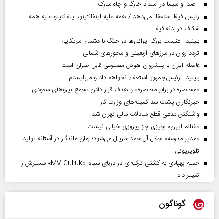
صدا و سیما در امتداد خارگ و چاه مبارک
رئیس فیفا استعفا نمی‌دهد / همه علیه اینفانتینو، اینفانتینو علیه همه
شکاف در بدنه فیفا
ببینید | غنیمت بزرگ ایرانی‌ها در جنگ با دشمن آمریکایی
تردد روان در مرزهای اربعینی و محورهای شمالی
فاصله ایران با پیشرو‌ان هوش مصنوعی قابل جبران است
ببینید | رئیس‌جمهور: استعفاء نخواهم داد و می‌ایستم
«محاصره در برابر محاصره» و هدف قرار دادن تجمع نیروهای سعودی
خبرنگاران پشت سد کمیته‌های وزارت کار
واشنگتن مدعی قطع مبادلات مالی تهران شد
«غنائم ایران» چیزی جز پیروزی خیالی نیست
«مدیر مدرسه» جلال آل‌احمد سریال می‌شود؛ رمان ماندگار در آستانه تولید
تلویزیونی
حمله پهپادی به کشتی ترکیه‌ای در دریای سیاه؛ «MV Gulluk» مسیرش را
تغییر داد
گوناگون