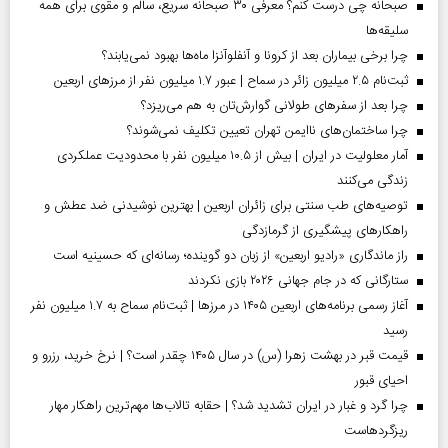
صبحانه چی درست کنم؟ معرفی ۳۰ صبحانه سریع، سالم و مقوی برای همه
سلیقه‌ها
چرا برخی بیماران بعد از کرونا و آنفلوآنزا ماه‌ها بهبود نمی‌یابند؟
ثبت‌نام ۲.۵ میلیون زائر در سماح | عبور ۱.۷ میلیون نفر از مرز‌های اربعین
چرا بعد از سفرهای طولانی گوارش‌تان به هم می‌ریزد؟
چرا ساختمان‌های ناایمن تهران تعیین تکلیف نمی‌شوند؟
آمار معلولیت در ایران | بیش از ۱۰.۵ میلیون نفر با محدودیت عملکردی
زندگی می‌کنند
توصیه‌های طب سنتی برای زائران اربعین | بهترین نوشیدنی ضد عطش و
راهکارهای پیشگیری از گرمازدگی
راز ماندگاری «رادیو اربعین» از زبان دو گوینده؛ رسانه‌ای که حسینیه است
ستارگانی که در جام جهانی ۲۰۲۶ بازی نکردند
آغاز رسمی برنامه‌های اربعین ۱۴۰۵ در مرز‌ها | ثبت‌نام سماح به ۱.۷ میلیون نفر
رسید
قیمت قبر در بهشت زهرا (س) در سال ۱۴۰۵ چقدر است؟ | نرخ خرید، رزرو و
احیای قبور
چرا گرد و غبار در ایران تشدید شد؟ | حقابه تالاب‌ها مهم‌ترین راهکار مهار
ریزگردهاست