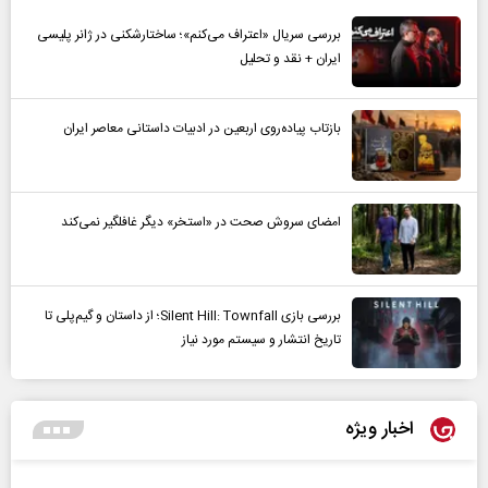
بررسی سریال «اعتراف می‌کنم»؛ ساختارشکنی در ژانر پلیسی
ایران + نقد و تحلیل
بازتاب پیاده‌روی اربعین در ادبیات داستانی معاصر ایران
امضای سروش صحت در «استخر» دیگر غافلگیر نمی‌کند
بررسی بازی Silent Hill: Townfall؛ از داستان و گیم‌پلی تا
تاریخ انتشار و سیستم مورد نیاز
اخبار ویژه