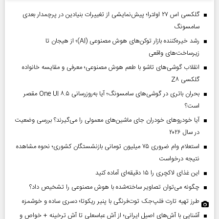
گلکسی اس ۲۷ اولترا؛ پیش‌نمایشی از تغییرات بنیادین در پرچمدار بعدی
سامسونگ
رشد خیره‌کننده بازار توکن‌های هوش مصنوعی (AI)؛ از هیجان تا
زیرساخت‌های واقعی
انقلاب گوشی‌های تاشو‌ با طعم هوش مصنوعی؛ معرفی و مقایسه خانواده
گلکسی Z۸
بحران باتری در گوشی‌های سامسونگ؛ آیا به‌روزرسانی One UI ۸.۵ مقصر
است؟
آیا خودروهای خودران جای ماشین‌های معمولی را می‌گیرند؟ بررسی وضعیت
در سال ۲۰۲۶
استعلام وام ضروری ۷۵ میلیون تومانی بازنشستگان کشوری؛ نحوه مشاهده
نتیجه درخواست
این غذای لاکچری را ۱۵ دقیقه‌ای آماده کنید
چگونه می‌توان تصاویر ساخته‌شده با هوش مصنوعی را تشخیص داد؟
طرز تهیه تارت فلپ‌جک توت‌فرنگی با پنیر ریکوتا؛ دسری ساده و خوشمزه
آشنایی با آش‌های اصیل ایرانی؛ از آش عباسعلی تا آش ترخینه + خواص و