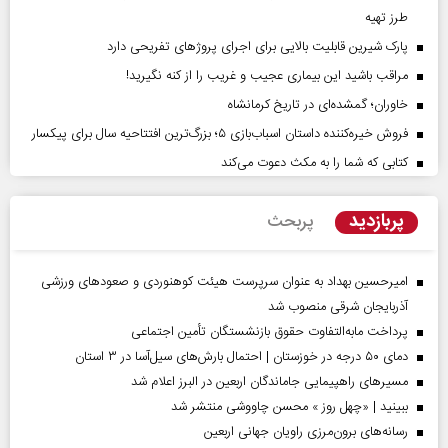
طرز تهیه
پارک شیرین قابلیت‌ بالایی برای اجرای پروژهای تفریحی دارد
مراقب باشید این بیماری عجیب و غریب را از کنه نگیرید!
خاوران؛ گمشده‌ای در تاریخ کرمانشاه
فروش خیره‌کننده داستان اسباب‌بازی ۵؛ بزرگ‌ترین افتتاحیه سال برای پیکسار
کتابی که شما را به مکث دعوت می‌کند
پربازدید
پربحث
امیرحسین بهداد به عنوان سرپرست هیئت کوهنوردی و صعودهای ورزشی
آذربایجان شرقی منصوب شد
پرداخت مابه‌التفاوت حقوق بازنشستگان تأمین اجتماعی
دمای ۵۰ درجه در خوزستان | احتمال بارش‌های سیل‌آسا در ۳ استان
مسیر‌های راهپیمایی جاماندگان اربعین در البرز اعلام شد
ببینید | «چهل روز » محسن چاووشی منتشر شد
رسانه‌های برون‌مرزی راویان جهانی اربعین