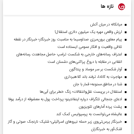
تازه ها
میانکاله در میان آتش
ارزش واقعی مهره یک میلیون دلاری استقلال!
پیام معاون برون‌مرزی صداوسیما به مناسبت روز خبرنگار؛ خبرنگار در نقطه
تلاقی واقعیت و افکار عمومی ایستاده است
اعتراف رسانه‌های خارجی به شکست ترامپ حاصل مجاهدت رسانه‌های
انقلابی در مقابله با دروغ پراکنی‌های دشمنان است
آوار شکست بر سر موساد و پنتاگون
مهاجرت به کانادا، ترفند باند کلاهبرداری
شنا در مناطق ممنوعه؛ قمار با جان
استقلال در بن‌بست نقل‌وانتقالات؛ زنگ خطر برای آبی‌ها
ادعای جنجالی تلگراف درباره اینفانتینو؛ پرداخت پول به معشوقه از درآمد یوفا
پشت پرده آمارهای تلویزیون
عالیشاه می‌توانست به پرسپولیس کمک کند
خبرنگار پرس‌تی‌وی زیر حمله نیروهای اسرائیلی؛ شلیک نارنجک صوتی و گاز
اشک‌آور به خبرنگاران