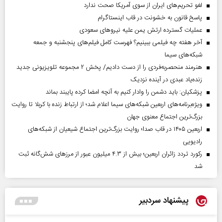
لغو تحریم‌های ایران از سوی آمریکا صحت ندارد
پاسخ قانون به خشونت در قاب اینستاگرام
عملیات گسترده ارتش یمن علیه نیروهای سعودی
آخر هفته چه فیلمی ببینیم؟ فهرست کامل فیلم‌های پنجشنبه و جمعه
شبکه‌های سیما
هنرمند منحصر‌به‌فردی را از دست دادیم/ پخش ۲ مجموعه تلویزیونی جدید
زنده‌یاد عبدی در آینده نزدیک
پزشکیان: باید دشمن را وادار کنیم به آنچه امضا کرده پایبند بماند
ویژه‌برنامه‌های اربعین شبکه‌های سیما اعلام شد؛ از ارتباط زنده با کربلا تا روایت
بزرگ‌ترین اجتماع معنوی جهان
اربعین ۱۴۰۵ در قاب صدا؛ روایت بزرگ‌ترین اجتماع شیعیان از شبکه‌های
رادیویی
رکورد تردد زائران اربعین؛ بیش از ۴.۳ میلیون عبور از مرزهای شش‌گانه ثبت
شد
پیشنهاد سردبیر