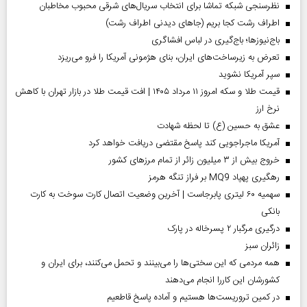
نظرسنجی شبکه تماشا برای انتخاب سریال‌های شرقی محبوب مخاطبان
اطراف رشت کجا بریم (جاهای دیدنی اطراف رشت)
باج‌نیوزها؛ باج‌گیری در لباس افشاگری
تعرض به زیرساخت‌های ایران، بنای هژمونی آمریکا را فرو می‌ریزد
سپر آمریکا نشوید
قیمت طلا و سکه امروز ۱۱ مرداد ۱۴۰۵ | افت قیمت طلا در بازار تهران با کاهش
نرخ ارز
عشق به حسین (ع) تا لحظه شهادت
آمریکا ماجراجویی کند پاسخ مقتضی دریافت خواهد کرد
خروج بیش از ۳ میلیون زائر از تمام مرز‌های کشور
رهگیری پهپاد MQ9 بر فراز تنگه هرمز
سهمیه ۶۰ لیتری پابرجاست | آخرین وضعیت اتصال کارت سوخت به کارت
بانکی
درگیری مرگبار ۲ پسرخاله در پارک
‌زائران سبز
همه مردمی که این سختی‌ها را می‌بینند و تحمل می‌کنند، برای ایران و
کشورشان این کاررا انجام می‌دهند
در کمین تروریست‌ها هستیم و آماده پاسخ قاطعیم