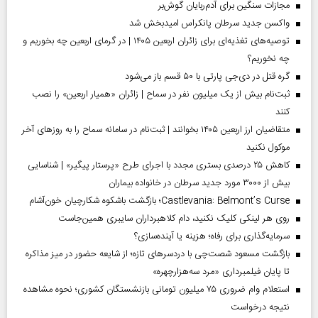
مجازات سنگین برای آدم‌ربایان گوش‌بر
واکسن جدید سرطان پانکراس امیدبخش شد
توصیه‌های تغذیه‌ای برای زائران اربعین ۱۴۰۵ | در گرمای اربعین چه بخوریم و
چه نخوریم؟
گره قتل در دی‌جی پارتی با ۵۰ قسم باز می‌شود
ثبت‌نام بیش از یک میلیون نفر در سماح | زائران «همیار اربعین» را نصب
کنند
متقاضیان ارز اربعین ۱۴۰۵ بخوانند | ثبت‌نام در سامانه سماح را به روز‌های آخر
موکول نکنید
کاهش ۲۵ درصدی بستری مجدد با اجرای طرح «پرستار پیگیر» | شناسایی
بیش از ۳۰۰۰ مورد جدید سرطان در خانواده بیماران
Castlevania: Belmont’s Curse؛ بازگشت باشکوه شکارچیان خون‌آشام
روی هر لینکی کلیک نکنید، دام کلاهبرداران سایبری همین‌جاست
سرمایه‌گذاری برای رفاه؛ هزینه یا آینده‌سازی؟
بازگشت مسعود شصت‌چی با دردسر‌های تازه؛ از شایعه حضور در میز مذاکره
تا پایان فیلمبرداری «مرد سه‌هزارچهره»
استعلام وام ضروری ۷۵ میلیون تومانی بازنشستگان کشوری؛ نحوه مشاهده
نتیجه درخواست