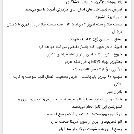
باج‌نیوزها؛ باج‌گیری در لباس افشاگری
تعرض به زیرساخت‌های ایران، بنای هژمونی آمریکا را فرو می‌ریزد
سپر آمریکا نشوید
قیمت طلا و سکه امروز ۱۱ مرداد ۱۴۰۵ | افت قیمت طلا در بازار تهران با کاهش
نرخ ارز
عشق به حسین (ع) تا لحظه شهادت
آمریکا ماجراجویی کند پاسخ مقتضی دریافت خواهد کرد
خروج بیش از ۳ میلیون زائر از تمام مرز‌های کشور
رهگیری پهپاد MQ9 بر فراز تنگه هرمز
درگیری مرگبار ۲ پسرخاله در پارک
سهمیه ۶۰ لیتری پابرجاست | آخرین وضعیت اتصال کارت سوخت به کارت
بانکی
‌زائران سبز
همه مردمی که این سختی‌ها را می‌بینند و تحمل می‌کنند، برای ایران و
کشورشان این کاررا انجام می‌دهند
در کمین تروریست‌ها هستیم و آماده پاسخ قاطعیم
لغو تحریم‌های ایران از سوی آمریکا صحت ندارد
پاسخ قانون به خشونت در قاب اینستاگرام