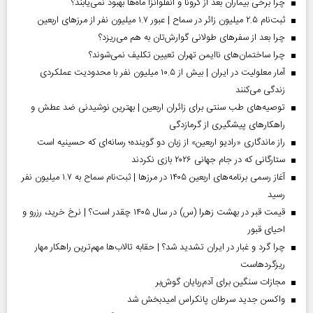
چرا برخی بیماران بعد از کرونا و آنفلوآنزا ماه‌ها بهبود نمی‌یابند؟
ثبت‌نام ۲.۵ میلیون زائر در سماح | عبور ۱.۷ میلیون نفر از مرز‌های اربعین
چرا بعد از سفرهای طولانی گوارش‌تان به هم می‌ریزد؟
چرا ساختمان‌های ناایمن تهران تعیین تکلیف نمی‌شوند؟
آمار معلولیت در ایران | بیش از ۱۰.۵ میلیون نفر با محدودیت عملکردی
زندگی می‌کنند
توصیه‌های طب سنتی برای زائران اربعین | بهترین نوشیدنی ضد عطش و
راهکارهای پیشگیری از گرمازدگی
راز ماندگاری «رادیو اربعین» از زبان دو گوینده؛ رسانه‌ای که حسینیه است
ستارگانی که در جام جهانی ۲۰۲۶ بازی نکردند
آغاز رسمی برنامه‌های اربعین ۱۴۰۵ در مرز‌ها | ثبت‌نام سماح به ۱.۷ میلیون نفر
رسید
قیمت قبر در بهشت زهرا (س) در سال ۱۴۰۵ چقدر است؟ | نرخ خرید، رزرو و
احیای قبور
چرا گرد و غبار در ایران تشدید شد؟ | حقابه تالاب‌ها مهم‌ترین راهکار مهار
ریزگردهاست
مجازات سنگین برای آدم‌ربایان گوش‌بر
واکسن جدید سرطان پانکراس امیدبخش شد