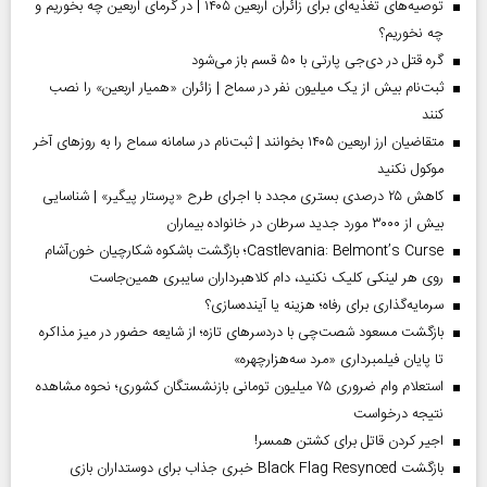
توصیه‌های تغذیه‌ای برای زائران اربعین ۱۴۰۵ | در گرمای اربعین چه بخوریم و
چه نخوریم؟
گره قتل در دی‌جی پارتی با ۵۰ قسم باز می‌شود
ثبت‌نام بیش از یک میلیون نفر در سماح | زائران «همیار اربعین» را نصب
کنند
متقاضیان ارز اربعین ۱۴۰۵ بخوانند | ثبت‌نام در سامانه سماح را به روز‌های آخر
موکول نکنید
کاهش ۲۵ درصدی بستری مجدد با اجرای طرح «پرستار پیگیر» | شناسایی
بیش از ۳۰۰۰ مورد جدید سرطان در خانواده بیماران
Castlevania: Belmont’s Curse؛ بازگشت باشکوه شکارچیان خون‌آشام
روی هر لینکی کلیک نکنید، دام کلاهبرداران سایبری همین‌جاست
سرمایه‌گذاری برای رفاه؛ هزینه یا آینده‌سازی؟
بازگشت مسعود شصت‌چی با دردسر‌های تازه؛ از شایعه حضور در میز مذاکره
تا پایان فیلمبرداری «مرد سه‌هزارچهره»
استعلام وام ضروری ۷۵ میلیون تومانی بازنشستگان کشوری؛ نحوه مشاهده
نتیجه درخواست
اجیر کردن قاتل برای کشتن همسر!
بازگشت Black Flag Resynced خبری جذاب برای دوستداران بازی