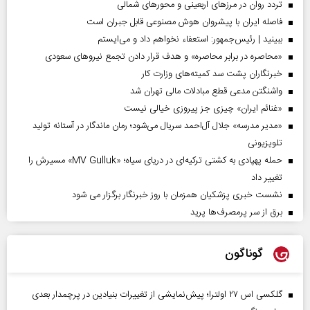
تردد روان در مرزهای اربعینی و محورهای شمالی
فاصله ایران با پیشرو‌ان هوش مصنوعی قابل جبران است
ببینید | رئیس‌جمهور: استعفاء نخواهم داد و می‌ایستم
«محاصره در برابر محاصره» و هدف قرار دادن تجمع نیروهای سعودی
خبرنگاران پشت سد کمیته‌های وزارت کار
واشنگتن مدعی قطع مبادلات مالی تهران شد
«غنائم ایران» چیزی جز پیروزی خیالی نیست
«مدیر مدرسه» جلال آل‌احمد سریال می‌شود؛ رمان ماندگار در آستانه تولید
تلویزیونی
حمله پهپادی به کشتی ترکیه‌ای در دریای سیاه؛ «MV Gulluk» مسیرش را
تغییر داد
نشست خبری پزشکیان همزمان با روز خبرنگار برگزار می شود
برق از سر پرمصرف‌ها پرید
گوناگون
گلکسی اس ۲۷ اولترا؛ پیش‌نمایشی از تغییرات بنیادین در پرچمدار بعدی