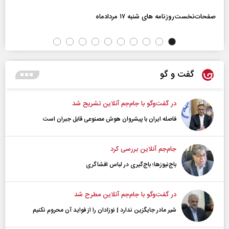
صفحات‌نخست‌روزنامه ها‌ی شنبه ۱۷ مردادماه
گفت و گو
در گفت‌و‌گو با جام‌جم آنلاین تشریح شد
فاصله ایران با پیشرو‌ان هوش مصنوعی قابل جبران است
جام‌جم آنلاین بررسی کرد
باج‌نیوزها؛ باج‌گیری در لباس افشاگری
در گفت‌و‌گو با جام‌جم آنلاین مطرح شد
شیر مادر جایگزین ندارد | نوزادان را از فواید آن محروم نکنیم