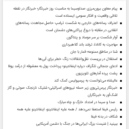
پیام معاون برون‌مرزی صداوسیما به مناسبت روز خبرنگار؛ خبرنگار در نقطه
تلاقی واقعیت و افکار عمومی ایستاده است
اعتراف رسانه‌های خارجی به شکست ترامپ حاصل مجاهدت رسانه‌های
انقلابی در مقابله با دروغ پراکنی‌های دشمنان است
آوار شکست بر سر موساد و پنتاگون
مهاجرت به کانادا، ترفند باند کلاهبرداری
شنا در مناطق ممنوعه؛ قمار با جان
استقلال در بن‌بست نقل‌وانتقالات؛ زنگ خطر برای آبی‌ها
ادعای جنجالی تلگراف درباره اینفانتینو؛ پرداخت پول به معشوقه از درآمد یوفا
پشت پرده آمارهای تلویزیون
عالیشاه می‌توانست به پرسپولیس کمک کند
خبرنگار پرس‌تی‌وی زیر حمله نیروهای اسرائیلی؛ شلیک نارنجک صوتی و گاز
اشک‌آور به خبرنگاران
صدا و سیما در امتداد خارگ و چاه مبارک
رئیس فیفا استعفا نمی‌دهد / همه علیه اینفانتینو، اینفانتینو علیه همه
شکاف در بدنه فیفا
ببینید | غنیمت بزرگ ایرانی‌ها در جنگ با دشمن آمریکایی