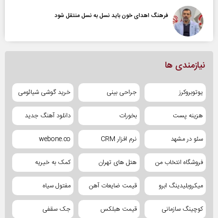
فرهنگ اهدای خون باید نسل به نسل منتقل شود
نیازمندی ها
یوتوبروکرز
جراحی بینی
خرید گوشی شیائومی
هزینه پست
بخورات
دانلود آهنگ جدید
سئو در مشهد
نرم افزار CRM
webone.co
فروشگاه انتخاب من
هتل های تهران
کمک به خیریه
میکروبلیدینگ ابرو
قیمت ضایعات آهن
مفتول سیاه
کوچینگ سازمانی
قیمت هبلکس
جک سقفی