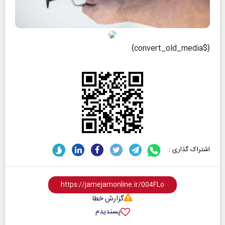
{$convert_old_media}
اشتراک گذاری :
گزارش خطا
پسندیدم