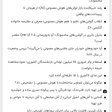
سامسونگ
رشد خیره‌کننده بازار توکن‌های هوش مصنوعی (AI)؛ از هیجان تا
زیرساخت‌های واقعی
انقلاب گوشی‌های تاشو‌ با طعم هوش مصنوعی؛ معرفی و مقایسه خانواده
گلکسی Z۸
بحران باتری در گوشی‌های سامسونگ؛ آیا به‌روزرسانی One UI ۸.۵ مقصر
است؟
آیا خودروهای خودران جای ماشین‌های معمولی را می‌گیرند؟ بررسی وضعیت
در سال ۲۰۲۶
استعلام وام ضروری ۷۵ میلیون تومانی بازنشستگان کشوری؛ نحوه مشاهده
نتیجه درخواست
این غذای لاکچری را ۱۵ دقیقه‌ای آماده کنید
چگونه می‌توان تصاویر ساخته‌شده با هوش مصنوعی را تشخیص داد؟
طرز تهیه تارت فلپ‌جک توت‌فرنگی با پنیر ریکوتا؛ دسری ساده و خوشمزه
آشنایی با آش‌های اصیل ایرانی؛ از آش عباسعلی تا آش ترخینه + خواص و
طرز تهیه
پارک شیرین قابلیت‌ بالایی برای اجرای پروژهای تفریحی دارد