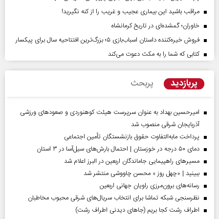
مراقب باشید این بیماری عجیب و غریب را از کنه نگیرید!
خاوران؛ گمشده‌ای در تاریخ کرمانشاه
فروش خیره‌کننده داستان اسباب‌بازی ۵؛ بزرگ‌ترین افتتاحیه سال برای پیکسار
کتابی که شما را به مکث دعوت می‌کند
پربازدید
پربحث
امیرحسین بهداد به عنوان سرپرست هیئت کوهنوردی و صعودهای ورزشی
آذربایجان شرقی منصوب شد
پرداخت مابه‌التفاوت حقوق بازنشستگان تأمین اجتماعی
دمای ۵۰ درجه در خوزستان | احتمال بارش‌های سیل‌آسا در ۳ استان
مسیر‌های راهپیمایی جاماندگان اربعین در البرز اعلام شد
ببینید | «چهل روز » محسن چاووشی منتشر شد
رسانه‌های برون‌مرزی راویان جهانی اربعین
نظرسنجی شبکه تماشا برای انتخاب سریال‌های شرقی محبوب مخاطبان
اطراف رشت کجا بریم (جاهای دیدنی اطراف رشت)