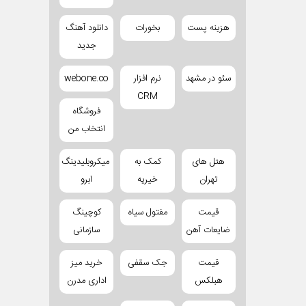
هزینه پست
بخورات
دانلود آهنگ
جدید
سئو در مشهد
نرم افزار
webone.co
CRM
فروشگاه
انتخاب من
هتل های
کمک به
میکروبلیدینگ
تهران
خیریه
ابرو
قیمت
مفتول سیاه
کوچینگ
ضایعات آهن
سازمانی
قیمت
جک سقفی
خرید میز
هبلکس
اداری مدرن