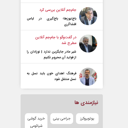
جام‌جم آنلاین بررسی کرد
باج‌نیوزها؛ باج‌گیری در لباس
افشاگری
در گفت‌و‌گو با جام‌جم آنلاین
مطرح شد
شیر مادر جایگزین ندارد | نوزادان را
از فواید آن محروم نکنیم
فرهنگ اهدای خون باید نسل به
نسل منتقل شود
نیازمندی ها
یوتوبروکرز
جراحی بینی
خرید گوشی
شیائومی