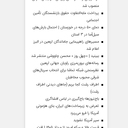
منصوب شد
پرداخت مابه‌التفاوت حقوق بازنشستگان تأمین
اجتماعی
دمای ۵۰ درجه در خوزستان | احتمال بارش‌های
سیل‌آسا در ۳ استان
مسیر‌های راهپیمایی جاماندگان اربعین در البرز
اعلام شد
ببینید | «چهل روز » محسن چاووشی منتشر شد
رسانه‌های برون‌مرزی راویان جهانی اربعین
نظرسنجی شبکه تماشا برای انتخاب سریال‌های
شرقی محبوب مخاطبان
اطراف رشت کجا بریم (جاهای دیدنی اطراف
رشت)
باج‌نیوزها؛ باج‌گیری در لباس افشاگری
تعرض به زیرساخت‌های ایران، بنای هژمونی
آمریکا را فرو می‌ریزد
سپر آمریکا نشوید
قیمت طلا و سکه امروز ۱۱ مرداد ۱۴۰۵ | افت