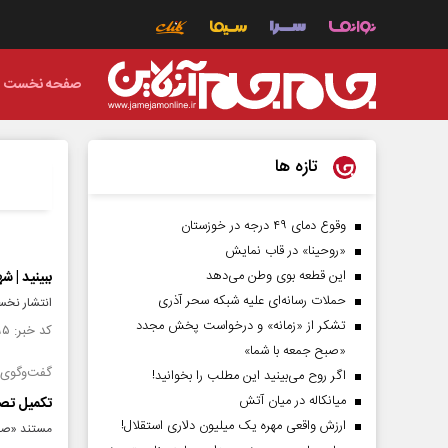
صفحه نخست
تازه ها
وقوع دمای ۴۹ درجه در خوزستان
«روحینا» در قاب نمایش
این قطعه بوی وطن می‌دهد
ببینید | ش
حملات رسانه‌ای علیه شبکه سحر آذری
انتشار نخست
تشکر از «زمانه» و درخواست پخش مجدد
کد خبر: ۱۴۹۸۶۹۵ تاریخ انتشار : ۱۴۰۴/۰۱/۱۹
«صبح جمعه با شما»
گفت‌وگوی «
اگر روح می‌بینید این مطلب را بخوانید!
میانکاله در میان آتش
تکمیل تصو
ارزش واقعی مهره یک میلیون دلاری استقلال!
مستند «صدر