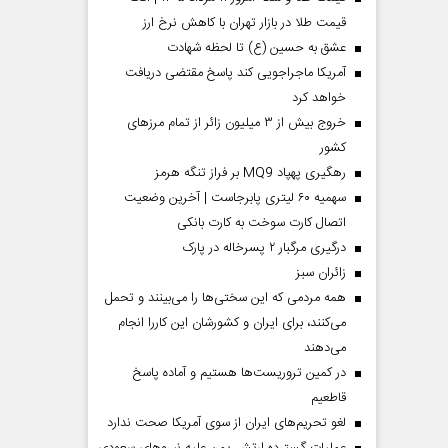
قیمت طلا در بازار تهران با کاهش نرخ ارز
عشق به حسین (ع) تا لحظه شهادت
آمریکا ماجراجویی کند پاسخ مقتضی دریافت
خواهد کرد
خروج بیش از ۳ میلیون زائر از تمام مرز‌های
کشور
رهگیری پهپاد MQ9 بر فراز تنگه هرمز
سهمیه ۶۰ لیتری پابرجاست | آخرین وضعیت
اتصال کارت سوخت به کارت بانکی
درگیری مرگبار ۲ پسرخاله در پارک
‌زائران سبز
همه مردمی که این سختی‌ها را می‌بینند و تحمل
می‌کنند، برای ایران و کشورشان این کاررا انجام
می‌دهند
در کمین تروریست‌ها هستیم و آماده پاسخ
قاطعیم
لغو تحریم‌های ایران از سوی آمریکا صحت ندارد