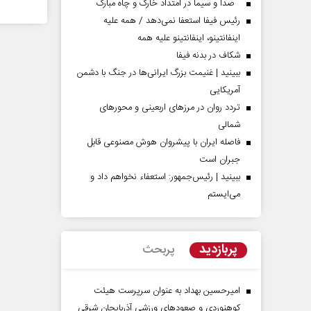
صدا و سیما در امتداد خارگ و چاه مبارک
رئیس فیفا استعفا نمی‌دهد / همه علیه
اینفانتینو، اینفانتینو علیه همه
شکاف در بدنه فیفا
ببینید | غنیمت بزرگ ایرانی‌ها در جنگ با دشمن
آمریکایی
تردد روان در مرزهای اربعینی و محورهای
شمالی
فاصله ایران با پیشرو‌ان هوش مصنوعی قابل
جبران است
ببینید | رئیس‌جمهور: استعفاء نخواهم داد و
می‌ایستم
پربازدید
پربحث
امیرحسین بهداد به عنوان سرپرست هیئت
کوهنوردی و صعودهای ورزشی آذربایجان شرقی