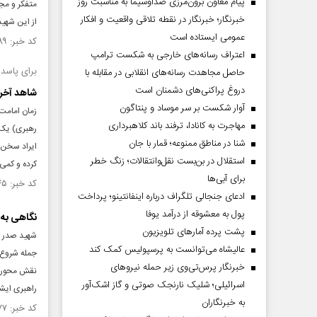
پیام معاون برون‌مرزی صداوسیما به مناسبت روز
متفکر و مجا
خبرنگار؛ خبرنگار در نقطه تلاقی واقعیت و افکار
از این شهید 
عمومی ایستاده است
کد خبر: ۱۴۵۶۴۸۹ تاریخ انتشار : ۱۴۰۳/۰۲/۲۴
اعتراف رسانه‌های خارجی به شکست ترامپ
برای پاسد
حاصل مجاهدت رسانه‌های انقلابی در مقابله با
دروغ پراکنی‌های دشمنان است
شاهد آخری
آوار شکست بر سر موساد و پنتاگون
مهاجرت به کانادا، ترفند باند کلاهبرداری
رهبری) یک‌
شنا در مناطق ممنوعه؛ قمار با جان
ایراد سخن. 
استقلال در بن‌بست نقل‌وانتقالات؛ زنگ خطر
کرده و کمی 
برای آبی‌ها
کد خبر: ۱۴۵۳۷۴۵ تاریخ انتشار : ۱۴۰۳/۰۲/۰۵
ادعای جنجالی تلگراف درباره اینفانتینو؛ پرداخت
پول به معشوقه از درآمد یوفا
نگاهی به 
پشت پرده آمارهای تلویزیون
عالیشاه می‌توانست به پرسپولیس کمک کند
جمله شروع ک
خبرنگار پرس‌تی‌وی زیر حمله نیروهای
نقش محوری و
اسرائیلی؛ شلیک نارنجک صوتی و گاز اشک‌آور
راهبری ایشا
به خبرنگاران
کد خبر: ۱۴۱۰۱۷۷ تاریخ انتشار : ۱۴۰۲/۰۳/۰۹