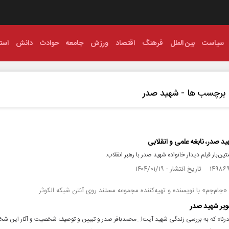
سیاست
بین الملل
فرهنگ
اقتصاد
ورزش
جامعه
حوادث
دانش
استا
برچسب ها -
شهید صدر
هید صدر، نابغه علمی و انقلابی
ین‌بار فیلم دیدار خانواده شهید صدر با رهبر انقلاب.
جام‌جم» با نویسنده و تهیه‌کننده مجموعه مستند روی آنتن شبکه الکوثر
یر شهید صدر
نا» که به بررسی زندگی شهید آیت‌ا...محمدباقر صدر و تبیین و توصیف شخصیت و آثار این 