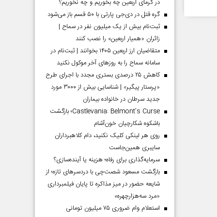
در گرمای اربعین چه بخوریم و چه نخوریم؟
گره قتل در دی‌جی پارتی با ۵۰ قسم باز می‌شود
ثبت‌نام بیش از یک میلیون نفر در سماح |
زائران «همیار اربعین» را نصب کنند
متقاضیان ارز اربعین ۱۴۰۵ بخوانند | ثبت‌نام در
سامانه سماح را به روز‌های آخر موکول نکنید
کاهش ۲۵ درصدی بستری مجدد با اجرای طرح
«پرستار پیگیر» | شناسایی بیش از ۳۰۰۰ مورد
جدید سرطان در خانواده بیماران
Castlevania: Belmont’s Curse؛ بازگشت
باشکوه شکارچیان خون‌آشام
روی هر لینکی کلیک نکنید، دام کلاهبرداران
سایبری همین‌جاست
سرمایه‌گذاری برای رفاه؛ هزینه یا آینده‌سازی؟
بازگشت مسعود شصت‌چی با دردسر‌های تازه؛ از
شایعه حضور در میز مذاکره تا پایان فیلمبرداری
«مرد سه‌هزارچهره»
استعلام وام ضروری ۷۵ میلیون تومانی