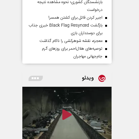
بازنشستگان کشوری؛ نحوه مشاهده نتیجه
درخواست
اجیر کردن قاتل برای کشتن همسر!
بازگشت Black Flag Resynced خبری جذاب
برای دوستداران بازی
معجزه، نقشه شوهرکشی را ناکام گذاشت
توصیه‌های هلال‌احمر برای روز‌های گرم
جام‌جهانی مهاجران
ویدئو