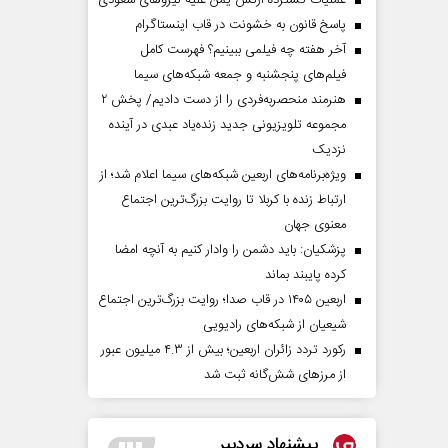
عملیات گسترده ارتش یمن علیه نیروهای سعودی
پاسخ قانون به خشونت در قاب اینستاگرام
آخر هفته چه فیلمی ببینیم؟ فهرست کامل
فیلم‌های پنجشنبه و جمعه شبکه‌های سیما
هنرمند منحصر‌به‌فردی را از دست دادیم/ پخش ۲
مجموعه تلویزیونی جدید زنده‌یاد عبدی در آینده
نزدیک
ویژه‌برنامه‌های اربعین شبکه‌های سیما اعلام شد؛ از
ارتباط زنده با کربلا تا روایت بزرگ‌ترین اجتماع
معنوی جهان
پزشکیان: باید دشمن را وادار کنیم به آنچه امضا
کرده پایبند بماند
اربعین ۱۴۰۵ در قاب صدا؛ روایت بزرگ‌ترین اجتماع
شیعیان از شبکه‌های رادیویی
رکورد تردد زائران اربعین؛ بیش از ۴.۳ میلیون عبور
از مرزهای شش‌گانه ثبت شد
پیشنهاد سردبیر