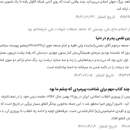
هد بزرگ جهان اسلام می‌پردازد، چند وقتی است که روی آنتن شبکه الکوثر رفته تا یک تصویر متفا
ارائه کند.
ار اسلام،حاج علی یوسفی که شاهد لحظات شهادت علی شرفخانلو بود
ن نفسِ پدرم در دنیا
زمان امامت جمعه‌ مرحوم آقای نجمی(نماینده ولی فقیه و امام جمعه خوی از۱۳۶۰
روز که نشسته بودیم سرجای همیشگی‌مان کنار ستون چهارم، دیدمش که رفته پشت تریبون مصلی
اول باری بود که می‌دیدم درجه‌هایش را زده و سه ستاره‌ درشت زرد رنگ تمام تراکم دو سوی شانه
جا، درجات را در دگمه شدن به سرشانه به انحنا واداشته است.
چند کتاب مهم برای شناخت پیرمردی که چشم ما بود
شهید صدر پس از پیروزی انقلاب اسلامی ایران در روز۲۲ بهمن سال ۱۳۵۷، جلسه درس خود را در ن
رد: «امروز آرزوی انبیا محقق شد.» این جمله به‌خوبی بیانگر اتفاق بسیار بزرگی در تاریخ است که د
 کلیدی امام‌خمینی‌(ره) انکارناشدنی است. جرقه‌های اولیه و ادامه راه انقلاب تا پیروزی آن، با
ن اتفاق افتاد.