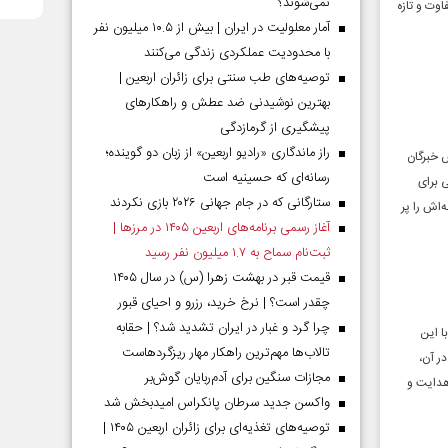
نمی‌شوند؟
وت و تازه
آمار معلولیت در ایران | بیش از ۱۰.۵ میلیون نفر
با محدودیت عملکردی زندگی می‌کنند
توصیه‌های طب سنتی برای زائران اربعین |
بهترین نوشیدنی ضد عطش و راهکارهای
پیشگیری از گرمازدگی
راز ماندگاری «رادیو اربعین» از زبان دو گوینده؛
تا۱۳۸۰وعضو پیوسته مجالس خبرگان
رسانه‌ای که حسینیه است
 برای
ستارگانی که در جام جهانی ۲۰۲۶ بازی نکردند
‌اش را پر
آغاز رسمی برنامه‌های اربعین ۱۴۰۵ در مرز‌ها |
ثبت‌نام سماح به ۱.۷ میلیون نفر رسید
قیمت قبر در بهشت زهرا (س) در سال ۱۴۰۵
چقدر است؟ | نرخ خرید، رزرو و احیای قبور
چرا گرد و غبار در ایران تشدید شد؟ | حقابه
جف‌اشرف با این
تالاب‌ها مهم‌ترین راهکار مهار ریزگردهاست
ر آن،
مجازات سنگین برای آدم‌ربایان گوش‌بر
 هدایت و
واکسن جدید سرطان پانکراس امیدبخش شد
توصیه‌های تغذیه‌ای برای زائران اربعین ۱۴۰۵ |