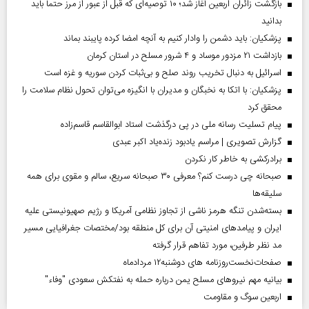
بازگشت زائران اربعین آغاز شد؛ ۱۰ توصیه‌ای که قبل از عبور از مرز حتماً باید
بدانید
پزشکیان: باید دشمن را وادار کنیم به آنچه امضا کرده پایبند بماند
بازداشت ۲۱ مزدور موساد و ۴ شرور مسلح در استان کرمان
اسرائیل به دنبال تخریب روند صلح و بی‌ثبات کردن سوریه و غزه است
پزشکیان: با اتکا به نخبگان و مدیران با انگیزه می‌توان تحول نظام سلامت را
محقق کرد
پیام تسلیت رسانه ملی در پی درگذشت استاد ابوالقاسم قاسم‌زاده
گزارش تصویری | مراسم یادبود زنده‌یاد اکبر عبدی
برادرکشی به خاطر کار نکردن
صبحانه چی درست کنم؟ معرفی ۳۰ صبحانه سریع، سالم و مقوی برای همه
سلیقه‌ها
بسته‌شدن تنگه هرمز ناشی از تجاوز نظامی آمریکا و رژیم صهیونیستی علیه
ایران و پیامد‌های امنیتی آن برای کل منطقه بود/مختصات جغرافیایی مسیر
مد نظر طرفین، مورد تفاهم قرار گرفته
صفحات‌نخست‌روزنامه ها‌ی دوشنبه‌۱۲ مردادماه
بیانیه مهم نیروهای مسلح یمن درباره حمله به نفتکش سعودی "وفاء"
اربعین سوگ و مقاومت