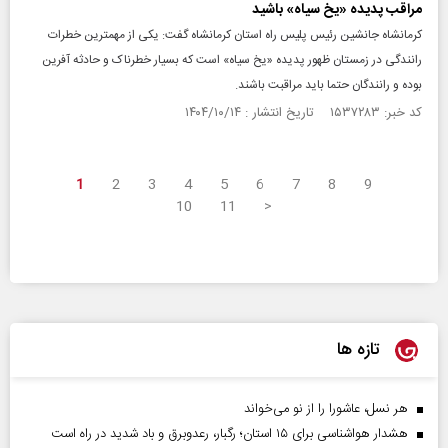
مراقب پدیده «یخ سیاه» باشید
کرمانشاه جانشین رئیس پلیس راه استان کرمانشاه گفت: یکی از مهمترین خطرات
رانندگی در زمستان ظهور پدیده «یخ سیاه» است که بسیار خطرناک و حادثه آفرین
بوده و رانندگان حتما باید مراقبت باشند.
کد خبر: ۱۵۳۷۲۸۳ تاریخ انتشار : ۱۴۰۴/۱۰/۱۴
1
2
3
4
5
6
7
8
9
10
11
>
تازه ها
هر نسل، عاشورا را از نو می‌خواند
هشدار هواشناسی برای ۱۵ استان؛ رگبار، رعدوبرق و باد شدید در راه است