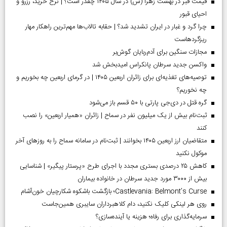
قیمت قبر در بهشت زهرا (س) در سال ۱۴۰۵ چقدر است؟ | نرخ خرید، رزرو و
احیای قبور
چرا گرد و غبار در ایران تشدید شد؟ | حقابه تالاب‌ها مهم‌ترین راهکار مهار
ریزگردهاست
مجازات سنگین برای آدم‌ربایان گوش‌بر
واکسن جدید سرطان پانکراس امیدبخش شد
توصیه‌های تغذیه‌ای برای زائران اربعین ۱۴۰۵ | در گرمای اربعین چه بخوریم و
چه نخوریم؟
گره قتل در دی‌جی پارتی با ۵۰ قسم باز می‌شود
ثبت‌نام بیش از یک میلیون نفر در سماح | زائران «همیار اربعین» را نصب
کنند
متقاضیان ارز اربعین ۱۴۰۵ بخوانند | ثبت‌نام در سامانه سماح را به روز‌های آخر
موکول نکنید
کاهش ۲۵ درصدی بستری مجدد با اجرای طرح «پرستار پیگیر» | شناسایی
بیش از ۳۰۰۰ مورد جدید سرطان در خانواده بیماران
Castlevania: Belmont’s Curse؛ بازگشت باشکوه شکارچیان خون‌آشام
روی هر لینکی کلیک نکنید، دام کلاهبرداران سایبری همین‌جاست
سرمایه‌گذاری برای رفاه؛ هزینه یا آینده‌سازی؟