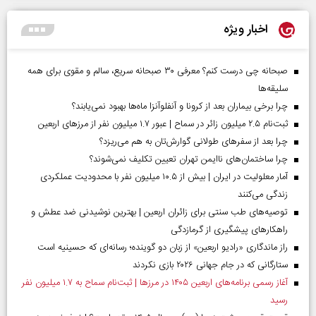
اخبار ویژه
صبحانه چی درست کنم؟ معرفی ۳۰ صبحانه سریع، سالم و مقوی برای همه
سلیقه‌ها
چرا برخی بیماران بعد از کرونا و آنفلوآنزا ماه‌ها بهبود نمی‌یابند؟
ثبت‌نام ۲.۵ میلیون زائر در سماح | عبور ۱.۷ میلیون نفر از مرز‌های اربعین
چرا بعد از سفرهای طولانی گوارش‌تان به هم می‌ریزد؟
چرا ساختمان‌های ناایمن تهران تعیین تکلیف نمی‌شوند؟
آمار معلولیت در ایران | بیش از ۱۰.۵ میلیون نفر با محدودیت عملکردی
زندگی می‌کنند
توصیه‌های طب سنتی برای زائران اربعین | بهترین نوشیدنی ضد عطش و
راهکارهای پیشگیری از گرمازدگی
راز ماندگاری «رادیو اربعین» از زبان دو گوینده؛ رسانه‌ای که حسینیه است
ستارگانی که در جام جهانی ۲۰۲۶ بازی نکردند
آغاز رسمی برنامه‌های اربعین ۱۴۰۵ در مرز‌ها | ثبت‌نام سماح به ۱.۷ میلیون نفر
رسید