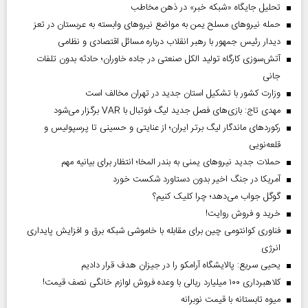
تحلیل جایگاه «شبکه خبر» در ذهن مخاطب
حمله نیروهای مسلح یمن به مواضع نیروهای وابسته به عربستان در تعز
دیدار رئیس‌ جمهور با رهبر انقلاب درباره مسائل اقتصادی و نظامی
آتش‌سوزی کارگاه تولید الکل صنعتی در جاده خاوران؛ حادثه بدون تلفات
جانی
وزارت کشور با تشکیل استان جدید در تهران مخالف است
مهدی تاج: بازی‌های فصل جدید لیگ فوتبال با VAR برگزار می‌شود
رکورد‌های ماندگار لیگ برتر ایران؛ از عنایتی و حسینی تا پرسپولیس و
قلعه‌نویی
حملات جدید نیروهای یمنی به بندر المخا؛ انتظار برای بیانیه مهم
آمریکا در جنگ اخیر بدون دستاورد شکست خورد
گوگل جواب می‌دهد؛ چرا کلیک کنیم؟
خرید و فروش روایت!
فناوری کوانتومی چین برای مقابله با خاموشی شبکه برق و افزایش پایداری
انرژی
یحیی سریع: پالایشگاه آرامکو را در جیزان هدف قرار دادیم
کلاهبرداری ۱۰۰ میلیارد ریالی با وعده فروش لوازم خانگی نصف قیمت!
میوه تابستانه با قیمت نوبرانه