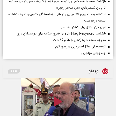
بازگشت مسعود شصت‌چی با دردسر‌های تازه؛ از شایعه حضور در میز مذاکره
تا پایان فیلمبرداری «مرد سه‌هزارچهره»
استعلام وام ضروری ۷۵ میلیون تومانی بازنشستگان کشوری؛ نحوه مشاهده
نتیجه درخواست
اجیر کردن قاتل برای کشتن همسر!
بازگشت Black Flag Resynced خبری جذاب برای دوستداران بازی
معجزه، نقشه شوهرکشی را ناکام گذاشت
توصیه‌های هلال‌احمر برای روز‌های گرم
جام‌جهانی مهاجران
ویدئو