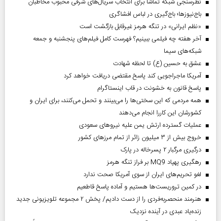
نظرسنجی شبکه تماشا برای انتخاب سریال‌های شرقی محبوب مخاطبان
باج‌نیوزها؛ باج‌گیری در لباس افشاگری
«نظم ایرانی» در تنگه هرمز غیرقابل بازگشت است
آخر هفته چه فیلمی ببینیم؟ فهرست کامل فیلم‌های پنجشنبه و جمعه
شبکه‌های سیما
عشق به حسین (ع) تا لحظه شهادت
آمریکا ماجراجویی کند پاسخ مقتضی دریافت خواهد کرد
پاسخ قانون به خشونت در قاب اینستاگرام
همه مردمی که این سختی‌ها را می‌بینند و تحمل می‌کنند، برای ایران و
کشورشان این کاررا انجام می‌دهند
عملیات گسترده ارتش یمن علیه نیروهای سعودی
خروج بیش از ۳ میلیون زائر از تمام مرز‌های کشور
درگیری مرگبار ۲ پسرخاله در پارک
رهگیری پهپاد MQ9 بر فراز تنگه هرمز
لغو تحریم‌های ایران از سوی آمریکا صحت ندارد
در کمین تروریست‌ها هستیم و آماده پاسخ قاطعیم
هنرمند منحصر‌به‌فردی را از دست دادیم/ پخش ۲ مجموعه تلویزیونی جدید
زنده‌یاد عبدی در آینده نزدیک