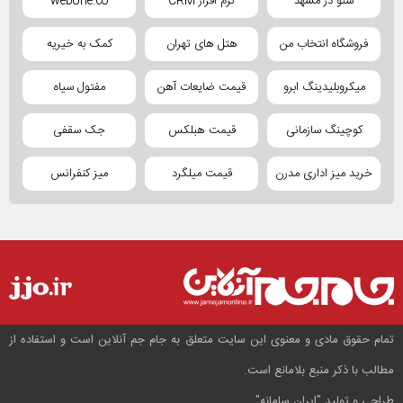
سئو در مشهد
نرم افزار CRM
webone.co
فروشگاه انتخاب من
هتل های تهران
کمک به خیریه
میکروبلیدینگ ابرو
قیمت ضایعات آهن
مفتول سیاه
کوچینگ سازمانی
قیمت هبلکس
جک سقفی
خرید میز اداری مدرن
قیمت میلگرد
میز کنفرانس
تمام حقوق مادی و معنوی این سایت متعلق به جام جم آنلاین است و استفاده از
مطالب با ذکر منبع بلامانع است.
طراحی و تولید
"ایران سامانه"