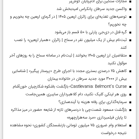
مجازات سنگین برای آدم‌ربایان گوش‌بر
واکسن جدید سرطان پانکراس امیدبخش شد
توصیه‌های تغذیه‌ای برای زائران اربعین ۱۴۰۵ | در گرمای اربعین چه بخوریم و
چه نخوریم؟
گره قتل در دی‌جی پارتی با ۵۰ قسم باز می‌شود
ثبت‌نام بیش از یک میلیون نفر در سماح | زائران «همیار اربعین» را نصب
کنند
متقاضیان ارز اربعین ۱۴۰۵ بخوانند | ثبت‌نام در سامانه سماح را به روز‌های آخر
موکول نکنید
کاهش ۲۵ درصدی بستری مجدد با اجرای طرح «پرستار پیگیر» | شناسایی
بیش از ۳۰۰۰ مورد جدید سرطان در خانواده بیماران
Castlevania: Belmont’s Curse؛ بازگشت باشکوه شکارچیان خون‌آشام
روی هر لینکی کلیک نکنید، دام کلاهبرداران سایبری همین‌جاست
سرمایه‌گذاری برای رفاه؛ هزینه یا آینده‌سازی؟
بازگشت مسعود شصت‌چی با دردسر‌های تازه؛ از شایعه حضور در میز مذاکره
تا پایان فیلمبرداری «مرد سه‌هزارچهره»
استعلام وام ضروری ۷۵ میلیون تومانی بازنشستگان کشوری؛ نحوه مشاهده
نتیجه درخواست