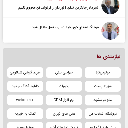
شیر مادر جایگزین ندارد | نوزادان را از فواید آن محروم نکنیم
فرهنگ اهدای خون باید نسل به نسل منتقل شود
نیازمندی ها
یوتوبروکرز
جراحی بینی
خرید گوشی شیائومی
هزینه پست
بخورات
دانلود آهنگ جدید
سئو در مشهد
نرم افزار CRM
webone.co
فروشگاه انتخاب من
هتل های تهران
کمک به خیریه
میکروبلیدینگ ابرو
قیمت ضایعات آهن
مفتول سیاه