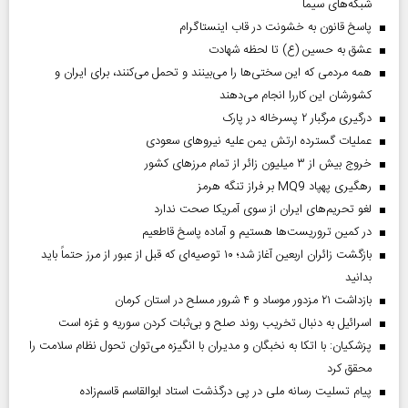
شبکه‌های سیما
پاسخ قانون به خشونت در قاب اینستاگرام
عشق به حسین (ع) تا لحظه شهادت
همه مردمی که این سختی‌ها را می‌بینند و تحمل می‌کنند، برای ایران و
کشورشان این کاررا انجام می‌دهند
درگیری مرگبار ۲ پسرخاله در پارک
عملیات گسترده ارتش یمن علیه نیروهای سعودی
خروج بیش از ۳ میلیون زائر از تمام مرز‌های کشور
رهگیری پهپاد MQ9 بر فراز تنگه هرمز
لغو تحریم‌های ایران از سوی آمریکا صحت ندارد
در کمین تروریست‌ها هستیم و آماده پاسخ قاطعیم
بازگشت زائران اربعین آغاز شد؛ ۱۰ توصیه‌ای که قبل از عبور از مرز حتماً باید
بدانید
بازداشت ۲۱ مزدور موساد و ۴ شرور مسلح در استان کرمان
اسرائیل به دنبال تخریب روند صلح و بی‌ثبات کردن سوریه و غزه است
پزشکیان: با اتکا به نخبگان و مدیران با انگیزه می‌توان تحول نظام سلامت را
محقق کرد
پیام تسلیت رسانه ملی در پی درگذشت استاد ابوالقاسم قاسم‌زاده