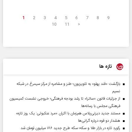
1
2
3
4
5
6
7
8
9
10
11
>
تازه ها
بازگشت «قند پهلو» به تلویزیون؛ طنز و مشاعره از مرکز سیمرغ در شبکه
نسیم
از جزئیات قانون «ساترا» تا رشد بودجه فرهنگی؛ خروجی نشست کمیسیون
فرهنگی مجلس با رسانه‌ها
مستند جدید دیزنی‌پلاس هم‌زمان با اکران «مرد عنکبوتی: یک روز تازه»
هشدار دو قوه درباره گرانی‌ها
رکورد تازه در بازار طلا و سکه؛ سکه طرح جدید ۱۸۶ میلیون تومان شد