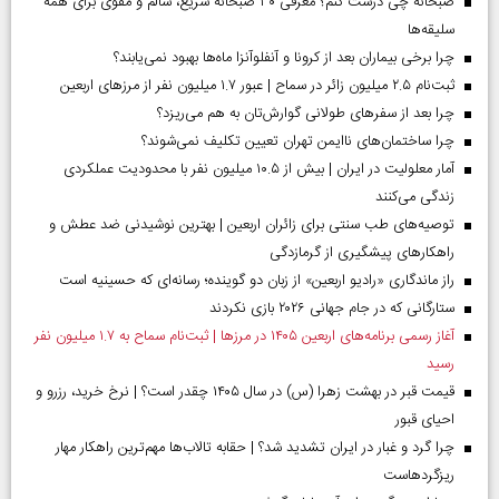
صبحانه چی درست کنم؟ معرفی ۳۰ صبحانه سریع، سالم و مقوی برای همه
سلیقه‌ها
چرا برخی بیماران بعد از کرونا و آنفلوآنزا ماه‌ها بهبود نمی‌یابند؟
ثبت‌نام ۲.۵ میلیون زائر در سماح | عبور ۱.۷ میلیون نفر از مرز‌های اربعین
چرا بعد از سفرهای طولانی گوارش‌تان به هم می‌ریزد؟
چرا ساختمان‌های ناایمن تهران تعیین تکلیف نمی‌شوند؟
آمار معلولیت در ایران | بیش از ۱۰.۵ میلیون نفر با محدودیت عملکردی
زندگی می‌کنند
توصیه‌های طب سنتی برای زائران اربعین | بهترین نوشیدنی ضد عطش و
راهکارهای پیشگیری از گرمازدگی
راز ماندگاری «رادیو اربعین» از زبان دو گوینده؛ رسانه‌ای که حسینیه است
ستارگانی که در جام جهانی ۲۰۲۶ بازی نکردند
آغاز رسمی برنامه‌های اربعین ۱۴۰۵ در مرز‌ها | ثبت‌نام سماح به ۱.۷ میلیون نفر
رسید
قیمت قبر در بهشت زهرا (س) در سال ۱۴۰۵ چقدر است؟ | نرخ خرید، رزرو و
احیای قبور
چرا گرد و غبار در ایران تشدید شد؟ | حقابه تالاب‌ها مهم‌ترین راهکار مهار
ریزگردهاست