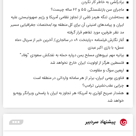
برادرکشی به خاطر کار نکردن
ماجرای سن بازنشستگی ۵۵ و ۶۲ ساله چیست؟
بسته‌شدن تنگه هرمز ناشی از تجاوز نظامی آمریکا و رژیم صهیونیستی علیه
ایران و پیامد‌های امنیتی آن برای کل منطقه بود/مختصات جغرافیایی مسیر
مد نظر طرفین، مورد تفاهم قرار گرفته
آغاز نگارش فیلمنامه «پایتخت ۸» در سالجاری/ آخرین خبر از سریال «ماه
عسل» با بازی اکبر عبدی
بیانیه مهم نیروهای مسلح یمن درباره حمله به نفتکش سعودی "وفاء"
فلسطین هرگز از اولویت ایران خارج نخواهد شد
اربعین سوگ و مقاومت
فناوری بومی ایران، برتر از هر سامانه وارداتی در منطقه است
چرایی عقب‌نشینی ترامپ؟
هشدار صریح کوثری به آمریکا؛ هر تجاوز به ایران با پاسخی ویرانگر روبه‌رو
خواهد شد
پیشنهاد سردبیر