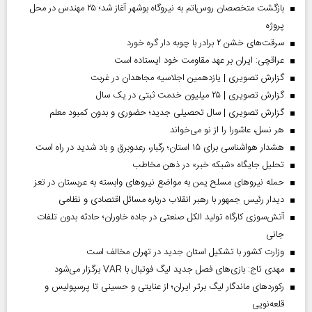
بازگشت متخصصان روس‌اتم به نیروگاه بوشهر آغاز شد؛ ۲۵ مهندس در محل
پروژه
سرقت‌های خشن ۲ برادر با چوبه دار گره خورد
عراقچی: ایران بر عهد مقاومت خود ایستاده است
گزارش تصویری | یازدهمین اجلاسیه مجاهدان در غربت
گزارش تصویری | ۲۵ میلیون خدمت ثبتی در یک سال
گزارش تصویری | سال تحصیلی جدید؛ حضوری و بدون کمبود معلم
هر نسل، عاشورا را از نو می‌خواند
هشدار هواشناسی برای ۱۵ استان؛ رگبار، رعدوبرق و باد شدید در راه است
تحلیل جایگاه «شبکه خبر» در ذهن مخاطب
حمله نیروهای مسلح یمن به مواضع نیروهای وابسته به عربستان در تعز
دیدار رئیس‌ جمهور با رهبر انقلاب درباره مسائل اقتصادی و نظامی
آتش‌سوزی کارگاه تولید الکل صنعتی در جاده خاوران؛ حادثه بدون تلفات
جانی
وزارت کشور با تشکیل استان جدید در تهران مخالف است
مهدی تاج: بازی‌های فصل جدید لیگ فوتبال با VAR برگزار می‌شود
رکورد‌های ماندگار لیگ برتر ایران؛ از عنایتی و حسینی تا پرسپولیس و
قلعه‌نویی