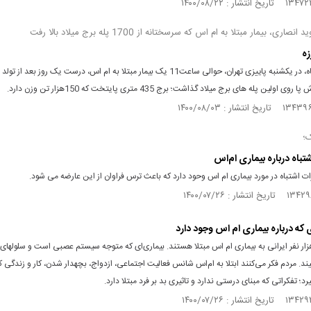
نصاری، بیمار مبتلا به ام‌ اس که سرسختانه از 1700 پله برج‌ میلاد بالا رفت
زه
چهارم مهرماه، در یکشنبه پاییزی تهران، حوالی ساعت11 یک بیمار مبتلا به ام‌ اس، درست یک روز بعد از تولد
ک؛
 اشتباه در مورد بیماری ام اس وحود دارد که باعث ترس فراوان از این عارضه می شود.
ش از ۷۰هزار نفر ایرانی به بیماری ام‏ اس مبتلا هستند. بیماری‌ای که متوجه سیستم عصبی است و سلول‏ه
د. مردم فکر می‌کنند ابتلا به ‌ام‌اس شانس فعالیت اجتماعی، ازدواج، بچه‏دار شدن، کار و زندگی کر
رد؛ تفکراتی که مبنای درستی ندارد و تاثیری بد بر فرد مبتلا دارد.