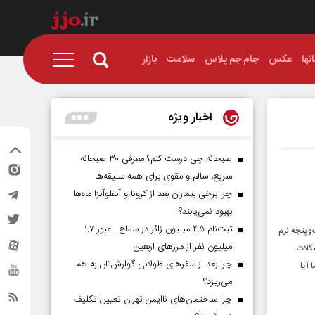
نها
عکس
جام جم پلاس
سلامت
بازار
اخبار ویژه
صبحانه چی درست کنم؟ معرفی ۳۰ صبحانه
سریع، سالم و مقوی برای همه سلیقه‌ها
چرا برخی بیماران بعد از کرونا و آنفلوآنزا ماه‌ها
بهبود نمی‌یابند؟
ثبت‌نام ۲.۵ میلیون زائر در سماح | عبور ۱.۷
‌وپنجه نرم
میلیون نفر از مرز‌های اربعین
شکلات
چرا بعد از سفرهای طولانی گوارش‌تان به هم
 آیا
می‌ریزد؟
چرا ساختمان‌های ناایمن تهران تعیین تکلیف