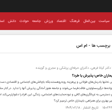
سیاست
بین الملل
فرهنگ
اقتصاد
ورزش
جامعه
حوادث
دانش
استا
برچسب ها -
ام اس
 دکتر کیانا فرهی، دکترای حرفه‌ای پزشکی و مجری و گوینده
یماران خاص؛ پذیرش یا طرد؟
 نه‌تنها بادرمان‌های طولانی و پرهزینه روبه‌روهستندبلکه باچالش‌های اجتماعی و اقتصادی دست
واده‌ها درگیرمسئولیتی طاقت‌فرسا می‌شوند و جامعه هنوز آمادگی پذیرش آنها را ندارد. در کنار م
دسترسی به غربالگری‌های کافی و نبودحمایت‌های اجتماعی، زندگی این افرادرا دشوارترمی‌کند اما
ر بهتری برای همراهی بابیماران خاص ترسیم کرد؟