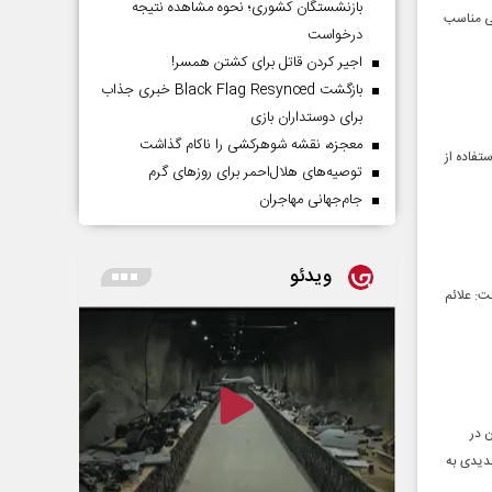
بازنشستگان کشوری؛ نحوه مشاهده نتیجه
شی مناسب
درخواست
اجیر کردن قاتل برای کشتن همسر!
بازگشت Black Flag Resynced خبری جذاب
برای دوستداران بازی
معجزه، نقشه شوهرکشی را ناکام گذاشت
فاده از
توصیه‌های هلال‌احمر برای روز‌های گرم
جام‌جهانی مهاجران
ویدئو
: علائم
 در
دیدی به