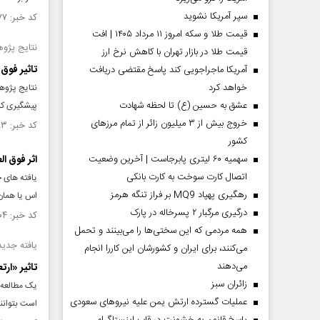
سپر آمریکا نشوید
کد خبر: ۱۳۵۶۹۷۷ تاریخ انتشار : ۱۴۰۰/۱۲/۱۲
قیمت طلا و سکه امروز ۱۱ مرداد ۱۴۰۵ | افت
نتایج پژو
قیمت طلا در بازار تهران با کاهش نرخ ارز
تاثیر فوق 
آمریکا ماجراجویی کند پاسخ مقتضی دریافت
خواهد کرد
نتایج پژوه
عشق به حسین (ع) تا لحظه شهادت
پیشگیری کن
خروج بیش از ۳ میلیون زائر از تمام مرز‌های
کد خبر: ۱۳۵۲۸۸۳ تاریخ انتشار : ۱۴۰۰/۰۹/۲۴
کشور
سهمیه ۶۰ لیتری پابرجاست | آخرین وضعیت
اثر فوق العاده 30 دقیقه آفتاب گرفتن
اتصال کارت سوخت به کارت بانکی
یافته های ج
رهگیری پهپاد MQ9 بر فراز تنگه هرمز
اس یا همان مولتیپل
درگیری مرگبار ۲ پسرخاله در پارک
کد خبر: ۱۳۵۲۱۰۴ تاریخ انتشار : ۱۴۰۰/۰۹/۲۰
همه مردمی که این سختی‌ها را می‌بینند و تحمل
یافته جدی
می‌کنند، برای ایران و کشورشان این کاررا انجام
می‌دهند
تاثیر «ارت
‌زائران سبز
یک مطالعه 
عملیات گسترده ارتش یمن علیه نیروهای سعودی
است بتوانند