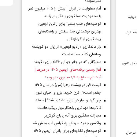
نمی‌شوند؟
آمار معلولیت در ایران | بیش از ۱۰.۵ میلیون نفر
با محدودیت عملکردی زندگی می‌کنند
رباره
توصیه‌های طب سنتی برای زائران اربعین |
بهترین نوشیدنی ضد عطش و راهکارهای
هد کرد.
پیشگیری از گرمازدگی
راز ماندگاری «رادیو اربعین» از زبان دو گوینده؛
رسانه‌ای که حسینیه است
ستارگانی که در جام جهانی ۲۰۲۶ بازی نکردند
محل کانون
آغاز رسمی برنامه‌های اربعین ۱۴۰۵ در مرز‌ها |
ثبت‌نام سماح به ۱.۷ میلیون نفر رسید
قیمت قبر در بهشت زهرا (س) در سال ۱۴۰۵
چقدر است؟ | نرخ خرید، رزرو و احیای قبور
چرا گرد و غبار در ایران تشدید شد؟ | حقابه
تالاب‌ها مهم‌ترین راهکار مهار ریزگردهاست
مجازات سنگین برای آدم‌ربایان گوش‌بر
واکسن جدید سرطان پانکراس امیدبخش شد
توصیه‌های تغذیه‌ای برای زائران اربعین ۱۴۰۵ |
در حال