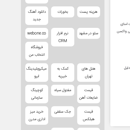
هزینه پست
بخورات
دانلود آهنگ
جدید
ادی با هیات امنای
ایی واکسن
سئو در مشهد
نرم افزار
webone.co
CRM
فروشگاه
انتخاب من
دلیل
هتل های
کمک به
میکروبلیدینگ
تهران
خیریه
ابرو
قیمت
مفتول سیاه
کوچینگ
ضایعات آهن
سازمانی
قیمت
جک سقفی
خرید میز
هبلکس
اداری مدرن