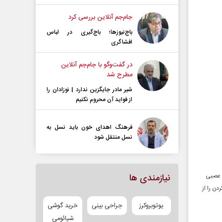
جام‌جم آنلاین بررسی کرد
باج‌نیوزها؛ باج‌گیری در لباس
افشاگری
در گفت‌و‌گو با جام‌جم آنلاین
مطرح شد
شیر مادر جایگزین ندارد | نوزادان را
از فواید آن محروم نکنیم
فرهنگ اهدای خون باید نسل به
نسل منتقل شود
ای عصبی
نیازمندی ها
دن را از
یوتوبروکرز
جراحی بینی
خرید گوشی
شیائومی