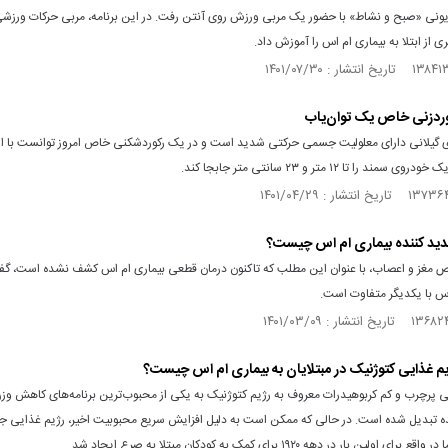
یزیونی «صبح و نشاط» با حضور یک مربی ورزش روی آنتن رفت. در این برنامه، مربی حرکات ورز
ی از ابتلا به بیماری ام اس را آموزش داد.
رکوردزنی خاص یک توان‌یاب
ی گیلانی دارای معلولیت جسمی حرکتی شدید است و در یک رکوردشکنی خاص امروز توانست با است
مند را تا ۱۲ متر و ۲۳ سانتی متر جابجا کند.
دید کننده بیماری ام اس چیست؟
غز و اعصاب، با عنوان این مطلب که تاکنون درمان قطعی بیماری ام اس کشف نشده است، گفت
اس با یکدیگر متفاوت است.
م غذایی کتوژنیک در مبتلایان به بیماری ام اس چیست؟
یی پرچرب و کم کربوهیدرات معروف به رژیم کتوژنیک به یکی از محبوب‌ترین برنامه‌های کاهش وزن
ده تبدیل شده است. در حالی که ممکن است به دلیل افزایش سریع محبوبیت اخیر، رژیم غذایی ج
ی اولین بار در دهه ۱۹۲۰ برای کمک به کودکان مبتلا به صرع ایجاد شد.