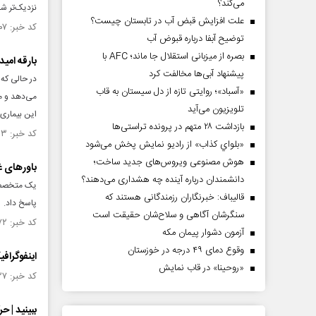
می‌کند؟
نزدیک‌تر ش
علت افزایش قبض آب در تابستان چیست؟
کد خبر: ۱۴۳۵۶۰۷ تاریخ انتشار : ۱۴۰۲/۰۹/۲۲
توضیح آبفا درباره قبوض آب
بصره از میزبانی استقلال جا ماند؛ AFC با
بارقه امی
پیشنهاد آبی‌ها مخالفت کرد
در حالی که 
«آسباد»؛ روایتی تازه از دل سیستان به قاب
می‌دهد و می
تلویزیون می‌آید
این بیماری 
بازداشت ۲۸ متهم در پرونده تراستی‌ها
کد خبر: ۱۴۳۳۹۹۳ تاریخ انتشار : ۱۴۰۲/۰۹/۱۳
«بلواي کذاب» از رادیو نمایش پخش می‌شود
هوش مصنوعی ویروس‌های جدید ساخت؛
باور‌های غ
دانشمندان درباره آینده چه هشداری می‌دهند؟
یک متخصص م
قالیباف: خبرنگاران رزمندگانی هستند که
پاسخ داد.
سنگرشان آگاهی و سلاح‌شان حقیقت است
کد خبر: ۱۴۳۳۳۷۲ تاریخ انتشار : ۱۴۰۲/۰۹/۰۸
آزمون دشوار پیمان مکه
وقوع دمای ۴۹ درجه در خوزستان
اینفوگرافیک |
«روحینا» در قاب نمایش
کد خبر: ۱۳۸۸۶۲۷ تاریخ انتشار : ۱۴۰۱/۰۹/۰۷
ببینید | 