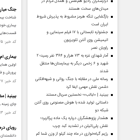
گزارشگران رادیو هم‌نفس و همدل مردم در
میدان‌های سخت هستند
جنگ میان
بازگشایی تنگه هرمز مشروط به پذیرش شروط
شناخت بیما
ایران است
جشنواره تابستانی با ۱۷ فیلم سینمایی و
قسمت‌هایی 
انیمیشن روی آنتن تلویزیون
کد خبر: ۱۴۷۶۷۴۵ تاریخ انتشار : ۱۴۰۳/۰۷/۲۱
راویان نصر
آمار شهدای غزه به ۷۳ هزار و ۳۸۴ نفر رسید؛ ۲
بیماری ام
شهید و ۶ زخمی دیگر به بیمارستان‌ها منتقل
اولین همای
شدند
پرورش و فکر
رسانه ملی در مقابله با جنگ روانی و شبهه‌افکنی
کد خبر: ۱۴۶۱۸۶۷ تاریخ انتشار : ۱۴۰۳/۰۴/۰۲
دشمن نقش مهمی ایفا کرد
ببینید | «لبالب»؛ نخستین سریال مستند
ببینید | 
داستانی تولید شده با هوش مصنوعی روی آنتن
چای زمینه را
شبکه دو
کد خبر: ۱۴۴۹۲۸۳ تاریخ انتشار : ۱۴۰۲/۱۲/۲۳
هشدار پژوهشگران درباره یک ماده پرکاربرد؛
نقش پلی‌اتیلن در تشدید کبد چرب
رویای درم
رژیم گیاه‌خواری در ماه چند کیلو از وزن شما کم
دانشمندان 