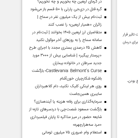
در گرمای اربعین چه بخوریم و چه نخوریم؟
گره قتل در دی‌جی پارتی با ۵۰ قسم باز می‌شود
ثبت‌نام بیش از یک میلیون نفر در سماح |
زائران «همیار اربعین» را نصب کنند
متقاضیان ارز اربعین ۱۴۰۵ بخوانند | ثبت‌نام در
اثیر قرار
سامانه سماح را به روز‌های آخر موکول نکنید
رای درمان
کاهش ۲۵ درصدی بستری مجدد با اجرای طرح
«پرستار پیگیر» | شناسایی بیش از ۳۰۰۰ مورد
جدید سرطان در خانواده بیماران
Castlevania: Belmont’s Curse؛ بازگشت
باشکوه شکارچیان خون‌آشام
 بودن،
روی هر لینکی کلیک نکنید، دام کلاهبرداران
سایبری همین‌جاست
سرمایه‌گذاری برای رفاه؛ هزینه یا آینده‌سازی؟
بازگشت مسعود شصت‌چی با دردسر‌های تازه؛ از
شایعه حضور در میز مذاکره تا پایان فیلمبرداری
«مرد سه‌هزارچهره»
استعلام وام ضروری ۷۵ میلیون تومانی