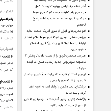
پاسخ قانون به خشونت در قاب اینستاگرام
کد خبر: ۱۳۴۷۲۲۸ تاریخ انتشار : ۱۴۰۰/۰۸/۲۲
آخر هفته چه فیلمی ببینیم؟ فهرست کامل
گفتگو با نوید ا
فیلم‌های پنجشنبه و جمعه شبکه‌های سیما
در کمین تروریست‌ها هستیم و آماده پاسخ
پله‌پله مبار
قاطعیم
لغو تحریم‌های ایران از سوی آمریکا صحت ندارد
46سالگی‌اش پا روی اولین پله‌ های برج میلاد گذاشت؛ برج 435 متری پایتخت که 150هزار تن وزن دارد.
ویژه‌برنامه‌های اربعین شبکه‌های سیما اعلام شد؛ از
کد خبر: ۱۳۴۳۹۶۶ تاریخ انتشار : ۱۴۰۰/۰۸/۰۳
ارتباط زنده با کربلا تا روایت بزرگ‌ترین اجتماع
اینفوگرافی
معنوی جهان
هنرمند منحصر‌به‌فردی را از دست دادیم/ پخش ۲
۶ شایعه اشتباه درباره بیماری ام‌اس
مجموعه تلویزیونی جدید زنده‌یاد عبدی در آینده
برخی تصورات
نزدیک
کد خبر: ۱۳۴۲۹۸۱ تاریخ انتشار : ۱۴۰۰/۰۷/۲۶
اربعین ۱۴۰۵ در قاب صدا؛ روایت بزرگ‌ترین اجتماع
شیعیان از شبکه‌های رادیویی
۶ شایعه‌ای که درباره بیماری ام‌ اس وجود دارد
پزشکیان: باید دشمن را وادار کنیم به آنچه امضا
بی
کرده پایبند بماند
آسیب می‌بین
بازگشت زائران اربعین آغاز شد؛ ۱۰ توصیه‌ای که قبل
انسان می‌گی
از عبور از مرز حتماً باید بدانید
کد خبر: ۱۳۴۲۹۳۱ تاریخ انتشار : ۱۴۰۰/۰۷/۲۶