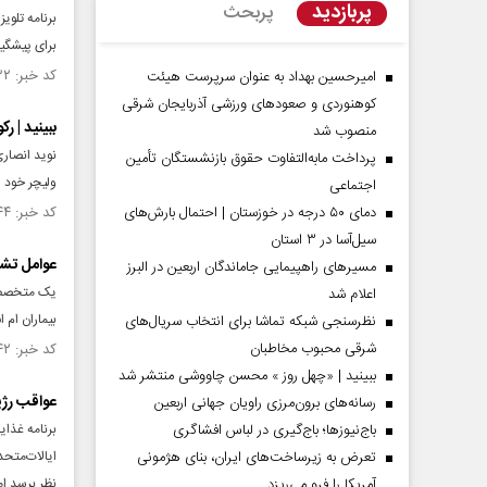
پربازدید
پربحث
برنامه تلو
برای پیشگیر
کد خبر: ۱۳۸۴۱۳۲ تاریخ انتشار : ۱۴۰۱/۰۷/۳۰
امیرحسین بهداد به عنوان سرپرست هیئت
کوهنوردی و صعودهای ورزشی آذربایجان شرقی
ببینید | 
منصوب شد
نوید انصار
پرداخت مابه‌التفاوت حقوق بازنشستگان تأمین
ولیچر خود یک خودروی س
اجتماعی
دمای ۵۰ درجه در خوزستان | احتمال بارش‌های
کد خبر: ۱۳۷۳۶۴۴ تاریخ انتشار : ۱۴۰۱/۰۴/۲۹
سیل‌آسا در ۳ استان
عوامل تش
مسیر‌های راهپیمایی جاماندگان اربعین در البرز
یک متخصص م
اعلام شد
بیماران ام 
نظرسنجی شبکه تماشا برای انتخاب سریال‌های
شرقی محبوب مخاطبان
کد خبر: ۱۳۶۸۲۴۲ تاریخ انتشار : ۱۴۰۱/۰۳/۰۹
ببینید | «چهل روز » محسن چاووشی منتشر شد
عواقب رژی
رسانه‌های برون‌مرزی راویان جهانی اربعین
باج‌نیوزها؛ باج‌گیری در لباس افشاگری
برنامه غذا
تعرض به زیرساخت‌های ایران، بنای هژمونی
ایالات‌متح
آمریکا را فرو می‌ریزد
نظر برسد اما در واقع برا