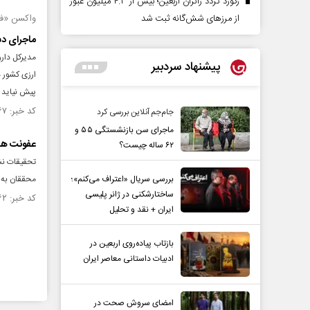
رکورد تردد زائران اربعین؛ بیش از ۴.۳ میلیون عبور
از مرزهای شش‌گانه ثبت شد
واکسن «فای
ماجرای دس
پیشنهاد سردبیر
ارزی کشور د
پیش نیاید ا
کد خبر: ۱۳۳۸۷۶۷ تاریخ انتشار : ۱۴۰۰/۰۶/۳۰
جام‌جم آنلاین بررسی کرد
ماجرای سن بازنشستگی ۵۵ و
عفونت‌ ها
۶۲ ساله چیست؟
تحقیقات نشا
بررسی سریال «اعتراف می‌کنم»؛
محققان به د
ساختارشکنی در ژانر پلیسی
کد خبر: ۱۳۳۶۸۶۲ تاریخ انتشار : ۱۴۰۰/۰۶/۲۱
ایران + نقد و تحلیل
بازتاب پیاده‌روی اربعین در
ادبیات داستانی معاصر ایران
امضای سروش صحت در