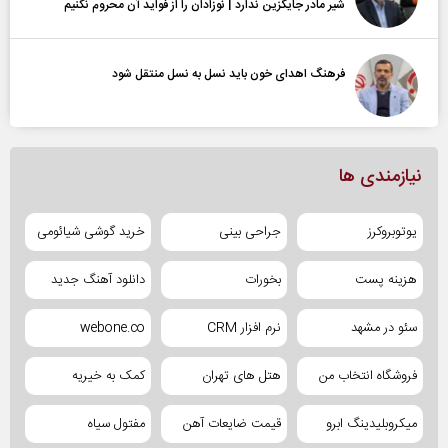
شیر مادر جایگزین ندارد | نوزادان را از فواید آن محروم نکنیم
فرهنگ اهدای خون باید نسل به نسل منتقل شود
نیازمندی ها
یوتوبروکرز
جراحی بینی
خرید گوشی شیائومی
هزینه پست
بخورات
دانلود آهنگ جدید
سئو در مشهد
نرم افزار CRM
webone.co
فروشگاه انتخاب من
هتل های تهران
کمک به خیریه
میکروبلیدینگ ابرو
قیمت ضایعات آهن
مفتول سیاه