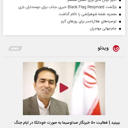
بازگشت Black Flag Resynced خبری جذاب برای دوستداران بازی
معجزه، نقشه شوهرکشی را ناکام گذاشت
توصیه‌های هلال‌احمر برای روز‌های گرم
جام‌جهانی مهاجران
ویدئو
ببینید | فعالیت ۵۰ خبرنگار صداوسیما به صورت خوداتکا در ایام جنگ