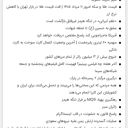
قیمت طلا و سکه امروز ۱۱ مرداد ۱۴۰۵ | افت قیمت طلا در بازار تهران با کاهش
نرخ ارز
«نظم ایرانی» در تنگه هرمز غیرقابل بازگشت است
عشق به حسین (ع) تا لحظه شهادت
آمریکا ماجراجویی کند پاسخ مقتضی دریافت خواهد کرد
سهمیه ۶۰ لیتری پابرجاست | آخرین وضعیت اتصال کارت سوخت به کارت
بانکی
خروج بیش از ۳ میلیون زائر از تمام مرز‌های کشور
آخر هفته چه فیلمی ببینیم؟ فهرست کامل فیلم‌های پنجشنبه و جمعه
شبکه‌های سیما
درگیری مرگبار ۲ پسرخاله در پارک
همه مردمی که این سختی‌ها را می‌بینند و تحمل می‌کنند، برای ایران و
کشورشان این کاررا انجام می‌دهند
رهگیری پهپاد MQ9 بر فراز تنگه هرمز
‌زائران سبز
پاسخ قانون به خشونت در قاب اینستاگرام
عملیات گسترده ارتش یمن علیه نیروهای سعودی