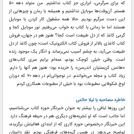
که برای سرگرمی، ابزاری جز کتاب نداشتیم. من متولد دهه ۵۰
هستم. آن‌وقت‌ها موبایل نداشتیم و همیشه با رمان و چیزهایی از
این دست سرگرم بودیم. حالا همه مشغول کار کردن با موبایل
هستند اما ما زمانی با کتاب به خواب می‌رفتیم. نور موبایل کجا و
گرمی کاغذ که از دل طبیعت است کجا؟ هنوز هم در جهان، فروش
کتاب کاغذی بالاتر از فروش کتاب الکترونیک است؛ چون کاغذ از دل
طبیعت می‌آید، به چشم آسیب نمی‌رساند و انگار یک موجود زنده
است. وقتی خیلی کوچک بودم، عمه‌ام برایم سری کتاب‌های
«هانس کریستیان اندرسن» را خریده بود؛ هنوز هم آنها را دارم.
زیاد کتاب و مجله می‌خواندم. در نوجوانی‌ام در دهه ۷۰ که دوران
اوج شکوفایی مطبوعات بود با خیلی از مطبوعات همکاری کردم.
خاطره مصاحبه با لیلا حاتمی
این روزها لبافی را بیشتر به عنوان خبرنگار حوزه کتاب می‌شناسیم،
اما جالب است که او تجربه‌های دیگری هم در حیطه فرهنگ دارد.
این خبرنگار درخصوص حوزه کاری که از ابتدای فعالیتش برگزیده،
توضیح می‌دهد: در همین گروه‌های فرهنگی بودم. نقد داستان