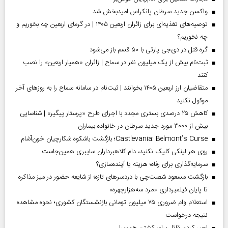
واکسن جدید سرطان پانکراس امیدبخش شد
توصیه‌های تغذیه‌ای برای زائران اربعین ۱۴۰۵ | در گرمای اربعین چه بخوریم و
چه نخوریم؟
گره قتل در دی‌جی پارتی با ۵۰ قسم باز می‌شود
ثبت‌نام بیش از یک میلیون نفر در سماح | زائران «همیار اربعین» را نصب
کنند
متقاضیان ارز اربعین ۱۴۰۵ بخوانند | ثبت‌نام در سامانه سماح را به روز‌های آخر
موکول نکنید
کاهش ۲۵ درصدی بستری مجدد با اجرای طرح «پرستار پیگیر» | شناسایی
بیش از ۳۰۰۰ مورد جدید سرطان در خانواده بیماران
Castlevania: Belmont’s Curse؛ بازگشت باشکوه شکارچیان خون‌آشام
روی هر لینکی کلیک نکنید، دام کلاهبرداران سایبری همین‌جاست
سرمایه‌گذاری برای رفاه؛ هزینه یا آینده‌سازی؟
بازگشت مسعود شصت‌چی با دردسر‌های تازه؛ از شایعه حضور در میز مذاکره
تا پایان فیلمبرداری «مرد سه‌هزارچهره»
استعلام وام ضروری ۷۵ میلیون تومانی بازنشستگان کشوری؛ نحوه مشاهده
نتیجه درخواست
اجیر کردن قاتل برای کشتن همسر!