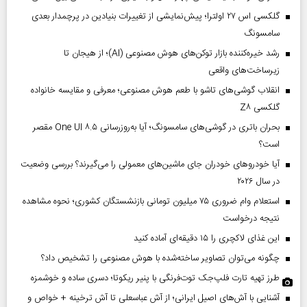
گلکسی اس ۲۷ اولترا؛ پیش‌نمایشی از تغییرات بنیادین در پرچمدار بعدی
سامسونگ
رشد خیره‌کننده بازار توکن‌های هوش مصنوعی (AI)؛ از هیجان تا
زیرساخت‌های واقعی
انقلاب گوشی‌های تاشو‌ با طعم هوش مصنوعی؛ معرفی و مقایسه خانواده
گلکسی Z۸
بحران باتری در گوشی‌های سامسونگ؛ آیا به‌روزرسانی One UI ۸.۵ مقصر
است؟
آیا خودروهای خودران جای ماشین‌های معمولی را می‌گیرند؟ بررسی وضعیت
در سال ۲۰۲۶
استعلام وام ضروری ۷۵ میلیون تومانی بازنشستگان کشوری؛ نحوه مشاهده
نتیجه درخواست
این غذای لاکچری را ۱۵ دقیقه‌ای آماده کنید
چگونه می‌توان تصاویر ساخته‌شده با هوش مصنوعی را تشخیص داد؟
طرز تهیه تارت فلپ‌جک توت‌فرنگی با پنیر ریکوتا؛ دسری ساده و خوشمزه
آشنایی با آش‌های اصیل ایرانی؛ از آش عباسعلی تا آش ترخینه + خواص و