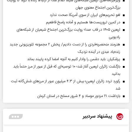
ویژه‌برنامه‌های اربعین شبکه‌های سیما اعلام شد؛ از ارتباط زنده با کربلا تا روایت
بزرگ‌ترین اجتماع معنوی جهان
لغو تحریم‌های ایران از سوی آمریکا صحت ندارد
در کمین تروریست‌ها هستیم و آماده پاسخ قاطعیم
اربعین ۱۴۰۵ در قاب صدا؛ روایت بزرگ‌ترین اجتماع شیعیان از شبکه‌های
رادیویی
هنرمند منحصر‌به‌فردی را از دست دادیم/ پخش ۲ مجموعه تلویزیونی جدید
زنده‌یاد عبدی در آینده نزدیک
پزشکیان: باید دشمن را وادار کنیم به آنچه امضا کرده پایبند بماند
بازگشت زائران اربعین آغاز شد؛ ۱۰ توصیه‌ای که قبل از عبور از مرز حتماً باید
بدانید
رکورد تردد زائران اربعین؛ بیش از ۴.۳ میلیون عبور از مرزهای شش‌گانه ثبت
شد
بازداشت ۲۱ مزدور موساد و ۴ شرور مسلح در استان کرمان
پیشنهاد سردبیر