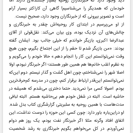
دید وجود دارد که خبرنگاران روحیه بسیار جنگنده‌ای دارند اما
خودمان که همدیگر را می‌شناسیم! گاهی آن کاراکتر بسیار آرام
است و تصویر بیرونی که از خبرنگاران وجود دارد، صحیح نیست.
از او می‌پرسیم در ابتدای کار روحیه‌اش چقدر به خبرنگاری و
چالش‌های آن نزدیک بوده، وی بیان می‌کند: نقل‌قولی از آقای
عبدالرضا اکبری، بازیگر خواندم که خیلی جالب بود. ایشان گفته
بودند: «من بازیگر شدم تا حقم را از این اجتماع بگیرم، چون هیچ
وقت نمی‌توانستم این کار را انجام دهم.» حالا خودم را می‌گویم و
به نظرم اغلب خانم‌ها هم همین طور هستند؛ اگر خبرنگار نبودم، اولا
اصلا شهر را نمی‌شناختم، چون اهل گشت و گذار نیستم. دوم این‌که
نمی‌توانستم این‌قدر ارتباط برقرار کنم، چون در مدرسه کم‌حرف‌ترین
بودم. اصولا کسی مرا نمی‌دید. حتما دختری می‌شدم که همیشه در
حاشیه است. البته در شغل خودم هم بی‌حاشیه هستم. البته لبافی
مدت‌هاست با همین روحیه به سلبریتی گزارشگری کتاب بدل شده.
او دراین‌باره باور دارد: چون کسی این حوزه را دوست نداشت، این
اتفاق افتاد وگرنه مثلا اگر خبرنگار نفت بودم، یک روز هم دوام
نمی‌آوردم. در کل می‌خواهم بگویم خبرنگاری به رشد شخصیت