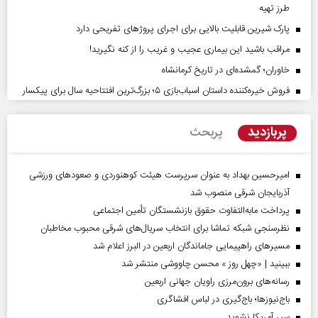
طرز تهیه
پارک شیرین قابلیت‌ بالایی برای اجرای پروژهای تفریحی دارد
مراقب باشید این بیماری عجیب و غریب را از کنه نگیرید!
خاوران؛ گمشده‌ای در تاریخ کرمانشاه
فروش خیره‌کننده داستان اسباب‌بازی ۵؛ بزرگ‌ترین افتتاحیه سال برای پیکسار
پربازدید
پربحث
امیرحسین بهداد به عنوان سرپرست هیئت کوهنوردی و صعودهای ورزشی
آذربایجان شرقی منصوب شد
پرداخت مابه‌التفاوت حقوق بازنشستگان تأمین اجتماعی
نظرسنجی شبکه تماشا برای انتخاب سریال‌های شرقی محبوب مخاطبان
مسیر‌های راهپیمایی جاماندگان اربعین در البرز اعلام شد
ببینید | «چهل روز » محسن چاووشی منتشر شد
رسانه‌های برون‌مرزی راویان جهانی اربعین
باج‌نیوزها؛ باج‌گیری در لباس افشاگری
سپر آمریکا نشوید