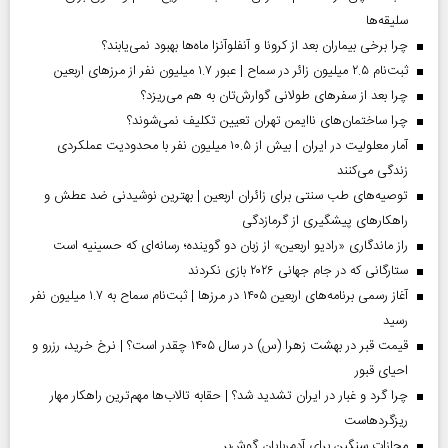
سلیقه‌ها
چرا برخی بیماران بعد از کرونا و آنفلوآنزا ماه‌ها بهبود نمی‌یابند؟
ثبت‌نام ۲.۵ میلیون زائر در سماح | عبور ۱.۷ میلیون نفر از مرز‌های اربعین
چرا بعد از سفرهای طولانی گوارش‌تان به هم می‌ریزد؟
چرا ساختمان‌های ناایمن تهران تعیین تکلیف نمی‌شوند؟
آمار معلولیت در ایران | بیش از ۱۰.۵ میلیون نفر با محدودیت عملکردی
زندگی می‌کنند
توصیه‌های طب سنتی برای زائران اربعین | بهترین نوشیدنی ضد عطش و
راهکارهای پیشگیری از گرمازدگی
راز ماندگاری «رادیو اربعین» از زبان دو گوینده؛ رسانه‌ای که حسینیه است
ستارگانی که در جام جهانی ۲۰۲۶ بازی نکردند
آغاز رسمی برنامه‌های اربعین ۱۴۰۵ در مرز‌ها | ثبت‌نام سماح به ۱.۷ میلیون نفر
رسید
قیمت قبر در بهشت زهرا (س) در سال ۱۴۰۵ چقدر است؟ | نرخ خرید، رزرو و
احیای قبور
چرا گرد و غبار در ایران تشدید شد؟ | حقابه تالاب‌ها مهم‌ترین راهکار مهار
ریزگردهاست
مجازات سنگین برای آدم‌ربایان گوش‌بر