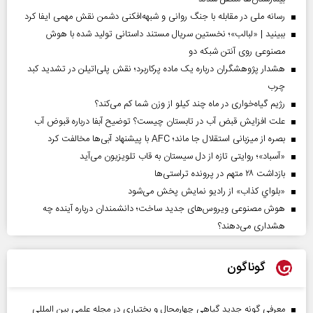
رسانه ملی در مقابله با جنگ روانی و شبهه‌افکنی دشمن نقش مهمی ایفا کرد
ببینید | «لبالب»؛ نخستین سریال مستند داستانی تولید شده با هوش
مصنوعی روی آنتن شبکه دو
هشدار پژوهشگران درباره یک ماده پرکاربرد؛ نقش پلی‌اتیلن در تشدید کبد
چرب
رژیم گیاه‌خواری در ماه چند کیلو از وزن شما کم می‌کند؟
علت افزایش قبض آب در تابستان چیست؟ توضیح آبفا درباره قبوض آب
بصره از میزبانی استقلال جا ماند؛ AFC با پیشنهاد آبی‌ها مخالفت کرد
«آسباد»؛ روایتی تازه از دل سیستان به قاب تلویزیون می‌آید
بازداشت ۲۸ متهم در پرونده تراستی‌ها
«بلواي کذاب» از رادیو نمایش پخش می‌شود
هوش مصنوعی ویروس‌های جدید ساخت؛ دانشمندان درباره آینده چه
هشداری می‌دهند؟
گوناگون
معرفی گونه جدید گیاهی چهارمحال و بختیاری در مجله علمی بین المللی