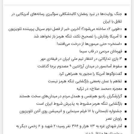
جنگ روایت‌ها در نبرد رمضان؛ کالبدشکافی سوگیری رسانه‌های آمریکایی در
تقابل با ایران
«طوبی ۲» ساخته می‌شود؟؛ آخرین خبر از فصل دوم سریال پربیننده تلویزیون
تا آمریکا رفتارش را تصحیح نکند، تنگه هرمز باز نخواهد شد
«استخر»‌‌؛ حتی میمون‌ها از درخت می‌افتند!
قهرمانان مردمی در قاب سیما
۳ بازی تدارکاتی در انتظار تیم ملی ایران در فیفادی مهر
سقوط آسانسور در میدان آرژانتین ۹ مصدوم برجا گذاشت
گفت‌وگوها آمریکا را مجبور به همراهی کرد
تفاهم با عمان به‌معنی بازگشایی تنگه هرمز نیست
معجزه «محمد صلاح» در ترکیه
گزارشگران رادیو هم‌نفس و همدل مردم در میدان‌های سخت هستند
بازگشایی تنگه هرمز مشروط به پذیرش شروط ایران است
جشنواره تابستانی با ۱۷ فیلم سینمایی و انیمیشن روی آنتن تلویزیون
راویان نصر
آمار شهدای غزه به ۷۳ هزار و ۳۸۴ نفر رسید؛ ۲ شهید و ۶ زخمی دیگر به
بیمارستان‌ها منتقل شدند