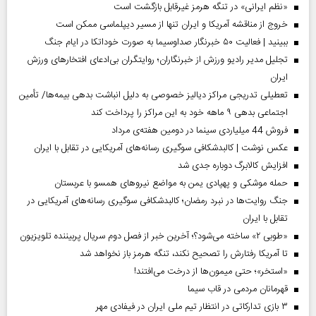
«نظم ایرانی» در تنگه هرمز غیرقابل بازگشت است
خروج از مناقشه آمریکا و ایران تنها از مسیر دیپلماسی ممکن است
ببینید | فعالیت ۵۰ خبرنگار صداوسیما به صورت خوداتکا در ایام جنگ
تجلیل مدیر رادیو ورزش از خبرنگاران؛ روایتگران بی‌ادعای افتخارهای ورزش
ایران
تعطیلی تدریجی مراکز دیالیز خصوصی به دلیل انباشت بدهی بیمه‌ها/ تأمین
اجتماعی بدهی ۹ ماهه خود به این مراکز را پرداخت کند
فروش 44 میلیاردی سینما در دومین هفته‌ی مرداد
عکس نوشت | کالبدشکافی سوگیری رسانه‌های آمریکایی در تقابل با ایران
افزایش کالابرگ دوباره جدی شد
حمله موشکی و پهپادی یمن به مواضع نیروهای همسو با عربستان
جنگ روایت‌ها در نبرد رمضان؛ کالبدشکافی سوگیری رسانه‌های آمریکایی در
تقابل با ایران
«طوبی ۲» ساخته می‌شود؟؛ آخرین خبر از فصل دوم سریال پربیننده تلویزیون
تا آمریکا رفتارش را تصحیح نکند، تنگه هرمز باز نخواهد شد
«استخر»‌‌؛ حتی میمون‌ها از درخت می‌افتند!
قهرمانان مردمی در قاب سیما
۳ بازی تدارکاتی در انتظار تیم ملی ایران در فیفادی مهر