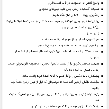
پاسخ قانون به خشونت در قاب اینستاگرام
عملیات گسترده ارتش یمن علیه نیروهای سعودی
رهگیری پهپاد MQ9 بر فراز تنگه هرمز
ویژه‌برنامه‌های اربعین شبکه‌های سیما اعلام شد؛ از ارتباط زنده با کربلا تا روایت
بزرگ‌ترین اجتماع معنوی جهان
‌زائران سبز
لغو تحریم‌های ایران از سوی آمریکا صحت ندارد
در کمین تروریست‌ها هستیم و آماده پاسخ قاطعیم
اربعین ۱۴۰۵ در قاب صدا؛ روایت بزرگ‌ترین اجتماع شیعیان از شبکه‌های
رادیویی
هنرمند منحصر‌به‌فردی را از دست دادیم/ پخش ۲ مجموعه تلویزیونی جدید
زنده‌یاد عبدی در آینده نزدیک
پزشکیان: باید دشمن را وادار کنیم به آنچه امضا کرده پایبند بماند
بازگشت زائران اربعین آغاز شد؛ ۱۰ توصیه‌ای که قبل از عبور از مرز حتماً باید
بدانید
رکورد تردد زائران اربعین؛ بیش از ۴.۳ میلیون عبور از مرزهای شش‌گانه ثبت
شد
بازداشت ۲۱ مزدور موساد و ۴ شرور مسلح در استان کرمان