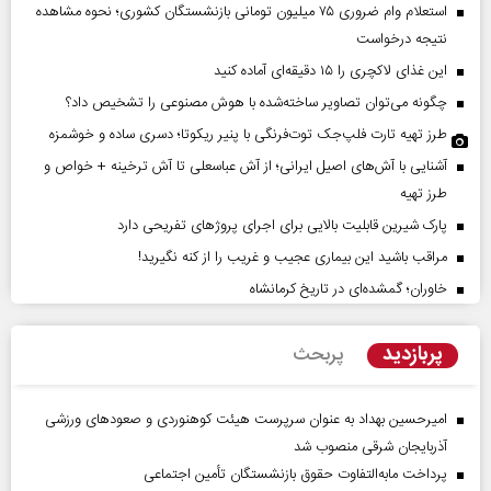
استعلام وام ضروری ۷۵ میلیون تومانی بازنشستگان کشوری؛ نحوه مشاهده
نتیجه درخواست
این غذای لاکچری را ۱۵ دقیقه‌ای آماده کنید
چگونه می‌توان تصاویر ساخته‌شده با هوش مصنوعی را تشخیص داد؟
طرز تهیه تارت فلپ‌جک توت‌فرنگی با پنیر ریکوتا؛ دسری ساده و خوشمزه
آشنایی با آش‌های اصیل ایرانی؛ از آش عباسعلی تا آش ترخینه + خواص و
طرز تهیه
پارک شیرین قابلیت‌ بالایی برای اجرای پروژهای تفریحی دارد
مراقب باشید این بیماری عجیب و غریب را از کنه نگیرید!
خاوران؛ گمشده‌ای در تاریخ کرمانشاه
پربازدید
پربحث
امیرحسین بهداد به عنوان سرپرست هیئت کوهنوردی و صعودهای ورزشی
آذربایجان شرقی منصوب شد
پرداخت مابه‌التفاوت حقوق بازنشستگان تأمین اجتماعی