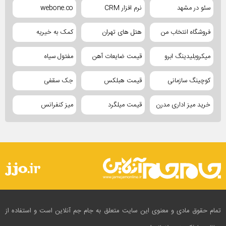
سئو در مشهد
نرم افزار CRM
webone.co
فروشگاه انتخاب من
هتل های تهران
کمک به خیریه
میکروبلیدینگ ابرو
قیمت ضایعات آهن
مفتول سیاه
کوچینگ سازمانی
قیمت هبلکس
جک سقفی
خرید میز اداری مدرن
قیمت میلگرد
میز کنفرانس
تمام حقوق مادی و معنوی این سایت متعلق به جام جم آنلاین است و استفاده از