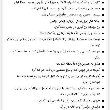
نظرسنجی شبکه تماشا برای انتخاب سریال‌های شرقی محبوب مخاطبان
مسیر‌های راهپیمایی جاماندگان اربعین در البرز اعلام شد
ببینید | «چهل روز » محسن چاووشی منتشر شد
رسانه‌های برون‌مرزی راویان جهانی اربعین
باج‌نیوزها؛ باج‌گیری در لباس افشاگری
«نظم ایرانی» در تنگه هرمز غیرقابل بازگشت است
قیمت طلا و سکه امروز ۱۱ مرداد ۱۴۰۵ | افت قیمت طلا در بازار تهران با کاهش
نرخ ارز
سهمیه ۶۰ لیتری پابرجاست | آخرین وضعیت اتصال کارت سوخت به کارت
بانکی
عشق به حسین (ع) تا لحظه شهادت
آمریکا ماجراجویی کند پاسخ مقتضی دریافت خواهد کرد
آخر هفته چه فیلمی ببینیم؟ فهرست کامل فیلم‌های پنجشنبه و جمعه
شبکه‌های سیما
همه مردمی که این سختی‌ها را می‌بینند و تحمل می‌کنند، برای ایران و
کشورشان این کاررا انجام می‌دهند
خروج بیش از ۳ میلیون زائر از تمام مرز‌های کشور
درگیری مرگبار ۲ پسرخاله در پارک