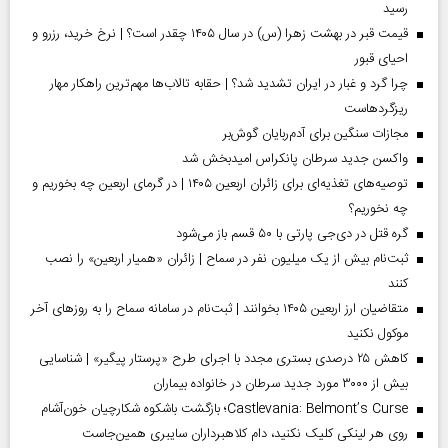
رسید
قیمت قبر در بهشت زهرا (س) در سال ۱۴۰۵ چقدر است؟ | نرخ خرید، رزرو و
احیای قبور
چرا گرد و غبار در ایران تشدید شد؟ | حقابه تالاب‌ها مهم‌ترین راهکار مهار
ریزگردهاست
مجازات سنگین برای آدم‌ربایان گوش‌بر
واکسن جدید سرطان پانکراس امیدبخش شد
توصیه‌های تغذیه‌ای برای زائران اربعین ۱۴۰۵ | در گرمای اربعین چه بخوریم و
چه نخوریم؟
گره قتل در دی‌جی پارتی با ۵۰ قسم باز می‌شود
ثبت‌نام بیش از یک میلیون نفر در سماح | زائران «همیار اربعین» را نصب
کنند
متقاضیان ارز اربعین ۱۴۰۵ بخوانند | ثبت‌نام در سامانه سماح را به روز‌های آخر
موکول نکنید
کاهش ۲۵ درصدی بستری مجدد با اجرای طرح «پرستار پیگیر» | شناسایی
بیش از ۳۰۰۰ مورد جدید سرطان در خانواده بیماران
Castlevania: Belmont’s Curse؛ بازگشت باشکوه شکارچیان خون‌آشام
روی هر لینکی کلیک نکنید، دام کلاهبرداران سایبری همین‌جاست