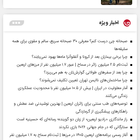
اخبار ویژه
صبحانه چی درست کنم؟ معرفی ۳۰ صبحانه سریع، سالم و مقوی برای همه
سلیقه‌ها
چرا برخی بیماران بعد از کرونا و آنفلوآنزا ماه‌ها بهبود نمی‌یابند؟
ثبت‌نام ۲.۵ میلیون زائر در سماح | عبور ۱.۷ میلیون نفر از مرز‌های اربعین
چرا بعد از سفرهای طولانی گوارش‌تان به هم می‌ریزد؟
چرا ساختمان‌های ناایمن تهران تعیین تکلیف نمی‌شوند؟
آمار معلولیت در ایران | بیش از ۱۰.۵ میلیون نفر با محدودیت عملکردی
زندگی می‌کنند
توصیه‌های طب سنتی برای زائران اربعین | بهترین نوشیدنی ضد عطش و
راهکارهای پیشگیری از گرمازدگی
راز ماندگاری «رادیو اربعین» از زبان دو گوینده؛ رسانه‌ای که حسینیه است
ستارگانی که در جام جهانی ۲۰۲۶ بازی نکردند
آغاز رسمی برنامه‌های اربعین ۱۴۰۵ در مرز‌ها | ثبت‌نام سماح به ۱.۷ میلیون نفر