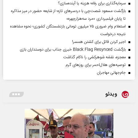
سرمایه‌گذاری برای رفاه؛ هزینه یا آینده‌سازی؟
بازگشت مسعود شصت‌چی با دردسر‌های تازه؛ از شایعه حضور در میز مذاکره
تا پایان فیلمبرداری «مرد سه‌هزارچهره»
استعلام وام ضروری ۷۵ میلیون تومانی بازنشستگان کشوری؛ نحوه مشاهده
نتیجه درخواست
اجیر کردن قاتل برای کشتن همسر!
بازگشت Black Flag Resynced خبری جذاب برای دوستداران بازی
معجزه، نقشه شوهرکشی را ناکام گذاشت
توصیه‌های هلال‌احمر برای روز‌های گرم
جام‌جهانی مهاجران
ویدئو