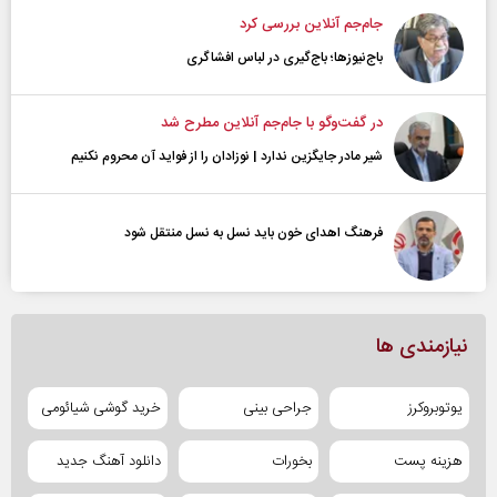
جام‌جم آنلاین بررسی کرد
باج‌نیوزها؛ باج‌گیری در لباس افشاگری
در گفت‌و‌گو با جام‌جم آنلاین مطرح شد
شیر مادر جایگزین ندارد | نوزادان را از فواید آن محروم نکنیم
فرهنگ اهدای خون باید نسل به نسل منتقل شود
نیازمندی ها
یوتوبروکرز
جراحی بینی
خرید گوشی شیائومی
هزینه پست
بخورات
دانلود آهنگ جدید