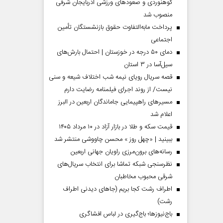
کوهنوردی و صعودهای ورزشی آذربایجان شرقی
منصوب شد
پرداخت مابه‌التفاوت حقوق بازنشستگان تأمین
اجتماعی
دمای ۵۰ درجه در خوزستان | احتمال بارش‌های
سیل‌آسا در ۳ استان
قصه سریال رویای نیمه شب اختلاف شیعه و سنی
نیست/ از روند اجرای فیلمنامه رضایت دارم
مسیر‌های راهپیمایی جاماندگان اربعین در البرز
اعلام شد
قیمت سکه و طلا در بازار آزاد در ۱۰ مرداد ۱۴۰۵
 مردادماه
صفحات نخست‌روزنامه‌ها‌ی‌چهارشنبه‌۷‌مردادماه
صفحات 
ببینید | «چهل روز » محسن چاووشی منتشر شد
رسانه‌های برون‌مرزی راویان جهانی اربعین
نظرسنجی شبکه تماشا برای انتخاب سریال‌های
شرقی محبوب مخاطبان
اطراف رشت کجا بریم (جاهای دیدنی اطراف
رشت)
باج‌نیوزها؛ باج‌گیری در لباس افشاگری