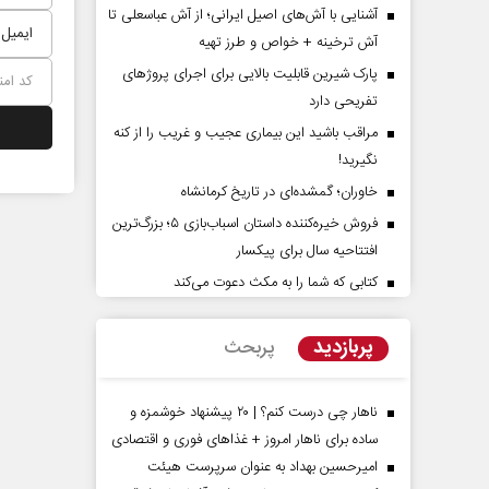
آشنایی با آش‌های اصیل ایرانی؛ از آش عباسعلی تا
آش ترخینه + خواص و طرز تهیه
پارک شیرین قابلیت‌ بالایی برای اجرای پروژهای
تفریحی دارد
مراقب باشید این بیماری عجیب و غریب را از کنه
نگیرید!
خاوران؛ گمشده‌ای در تاریخ کرمانشاه
فروش خیره‌کننده داستان اسباب‌بازی ۵؛ بزرگ‌ترین
راوی حقیقتِ آرامش‌ بخش
روز روایتگران حقیقت
افتتاحیه سال برای پیکسار
کتابی که شما را به مکث دعوت می‌کند
دکتر حسین قرایی - مدیر کل روابط 
رسانه ملی
پربازدید
پربحث
ناهار چی درست کنم؟ | ۲۰ پیشنهاد خوشمزه و
ساده برای ناهار امروز + غذاهای فوری و اقتصادی
امیرحسین بهداد به عنوان سرپرست هیئت