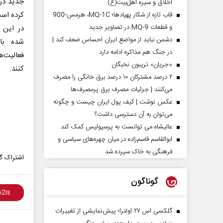
جدید در
اخلاق و سیره اهل‌بیت(ع)
کرده اس
قاب تازه از شکار پهپادها؛ MQ-1C، هرمس-900
و قطعات MQ-9 در تصاویر جدید
در این ب
دشمن نباید از مواضع ایران احساس ضعف کند |
شده با
در جنگ هم مذاکره ادامه دارد
فعالیت
«جریان» تریبون نخبگان
کنند.
۲ درصد مشترکان ۱۰ درصد برق خانگی را مصرف
می‌کنند | جزئیات مصرف برق پرمصرف‌ها
عکس نوشت | کیف پول ایران چیست و چگونه
می‌توان به آن دسترسی داشت؟
عالیشاه می توانست به پرسپولیس کمک کند
ابوالقاسم قاسم‌زاده در میان چهره‌های سیاسی و
فرهنگی به خاک سپرده شد
اشتراک گذ
گوناگون
گلکسی اس ۲۷ اولترا؛ پیش‌نمایشی از تغییرات