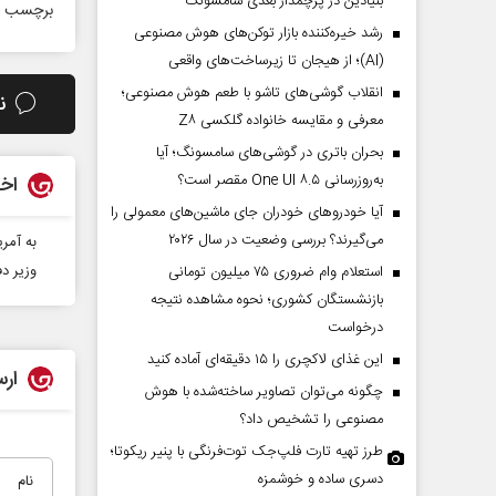
بنیادین در پرچمدار بعدی سامسونگ
برچسب ه
رشد خیره‌کننده بازار توکن‌های هوش مصنوعی
(AI)؛ از هیجان تا زیرساخت‌های واقعی
انقلاب گوشی‌های تاشو‌ با طعم هوش مصنوعی؛
ن
معرفی و مقایسه خانواده گلکسی Z۸
بحران باتری در گوشی‌های سامسونگ؛ آیا
به‌روزرسانی One UI ۸.۵ مقصر است؟
اخب
آیا خودروهای خودران جای ماشین‌های معمولی را
می‌گیرند؟ بررسی وضعیت در سال ۲۰۲۶
به آمر
وزیر دف
استعلام وام ضروری ۷۵ میلیون تومانی
بازنشستگان کشوری؛ نحوه مشاهده نتیجه
درخواست
این غذای لاکچری را ۱۵ دقیقه‌ای آماده کنید
ارس
چگونه می‌توان تصاویر ساخته‌شده با هوش
مصنوعی را تشخیص داد؟
طرز تهیه تارت فلپ‌جک توت‌فرنگی با پنیر ریکوتا؛
دسری ساده و خوشمزه