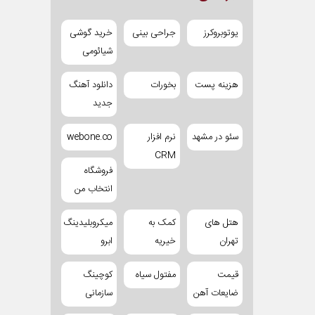
یوتوبروکرز
جراحی بینی
خرید گوشی
شیائومی
هزینه پست
بخورات
دانلود آهنگ
جدید
سئو در مشهد
نرم افزار
webone.co
CRM
فروشگاه
انتخاب من
هتل های
کمک به
میکروبلیدینگ
تهران
خیریه
ابرو
قیمت
مفتول سیاه
کوچینگ
ضایعات آهن
سازمانی