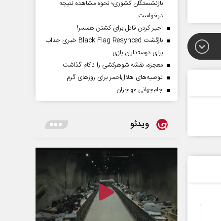
بازنشستگان کشوری؛ نحوه مشاهده نتیجه
درخواست
اجیر کردن قاتل برای کشتن همسر!
بازگشت Black Flag Resynced خبری جذاب
برای دوستداران بازی
معجزه، نقشه شوهرکشی را ناکام گذاشت
توصیه‌های هلال‌احمر برای روز‌های گرم
جام‌جهانی مهاجران
ویدئو