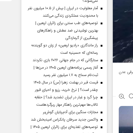
نمی‌شوند؟
آمار معلولیت در ایران | بیش از ۱۰.۵ میلیون نفر
با محدودیت عملکردی زندگی می‌کنند
توصیه‌های طب سنتی برای زائران اربعین |
بهترین نوشیدنی ضد عطش و راهکارهای
پیشگیری از گرمازدگی
راز ماندگاری «رادیو اربعین» از زبان دو گوینده؛
رسانه‌ای که حسینیه است
ستارگانی که در جام جهانی ۲۰۲۶ بازی نکردند
آغاز رسمی برنامه‌های اربعین ۱۴۰۵ در مرز‌ها |
شرقی عدن
ثبت‌نام سماح به ۱.۷ میلیون نفر رسید
قیمت قبر در بهشت زهرا (س) در سال ۱۴۰۵
چقدر است؟ | نرخ خرید، رزرو و احیای قبور
چرا گرد و غبار در ایران تشدید شد؟ | حقابه
تالاب‌ها مهم‌ترین راهکار مهار ریزگردهاست
مجازات سنگین برای آدم‌ربایان گوش‌بر
واکسن جدید سرطان پانکراس امیدبخش شد
توصیه‌های تغذیه‌ای برای زائران اربعین ۱۴۰۵ |