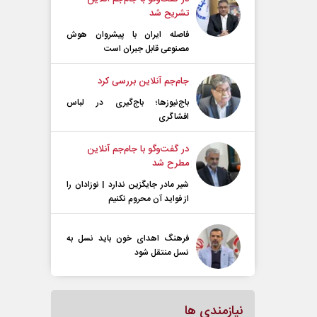
تشریح شد
فاصله ایران با پیشرو‌ان هوش
مصنوعی قابل جبران است
جام‌جم آنلاین بررسی کرد
باج‌نیوزها؛ باج‌گیری در لباس
افشاگری
در گفت‌و‌گو با جام‌جم آنلاین
مطرح شد
شیر مادر جایگزین ندارد | نوزادان را
از فواید آن محروم نکنیم
فرهنگ اهدای خون باید نسل به
نسل منتقل شود
نیازمندی ها