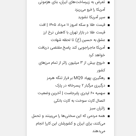
تعرض به زیرساخت‌های ایران، بنای هژمونی
آمریکا را فرو می‌ریزد
سپر آمریکا نشوید
قیمت طلا و سکه امروز ۱۱ مرداد ۱۴۰۵ | افت
قیمت طلا در بازار تهران با کاهش نرخ ارز
عشق به حسین (ع) تا لحظه شهادت
آمریکا ماجراجویی کند پاسخ مقتضی دریافت
خواهد کرد
خروج بیش از ۳ میلیون زائر از تمام مرز‌های
کشور
رهگیری پهپاد MQ9 بر فراز تنگه هرمز
درگیری مرگبار ۲ پسرخاله در پارک
سهمیه ۶۰ لیتری پابرجاست | آخرین وضعیت
اتصال کارت سوخت به کارت بانکی
‌زائران سبز
همه مردمی که این سختی‌ها را می‌بینند و تحمل
می‌کنند، برای ایران و کشورشان این کاررا انجام
می‌دهند