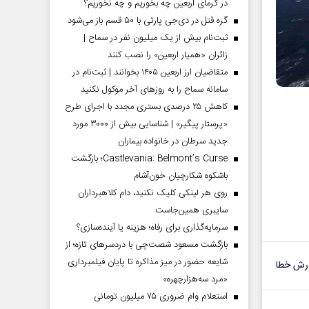
در گرمای اربعین چه بخوریم و چه نخوریم؟
گره قتل در دی‌جی پارتی با ۵۰ قسم باز می‌شود
ثبت‌نام بیش از یک میلیون نفر در سماح |
زائران «همیار اربعین» را نصب کنند
متقاضیان ارز اربعین ۱۴۰۵ بخوانند | ثبت‌نام در
سامانه سماح را به روز‌های آخر موکول نکنید
کاهش ۲۵ درصدی بستری مجدد با اجرای طرح
«پرستار پیگیر» | شناسایی بیش از ۳۰۰۰ مورد
جدید سرطان در خانواده بیماران
Castlevania: Belmont’s Curse؛ بازگشت
باشکوه شکارچیان خون‌آشام
روی هر لینکی کلیک نکنید، دام کلاهبرداران
سایبری همین‌جاست
سرمایه‌گذاری برای رفاه؛ هزینه یا آینده‌سازی؟
بازگشت مسعود شصت‌چی با دردسر‌های تازه؛ از
شایعه حضور در میز مذاکره تا پایان فیلمبرداری
رش خطا
«مرد سه‌هزارچهره»
استعلام وام ضروری ۷۵ میلیون تومانی