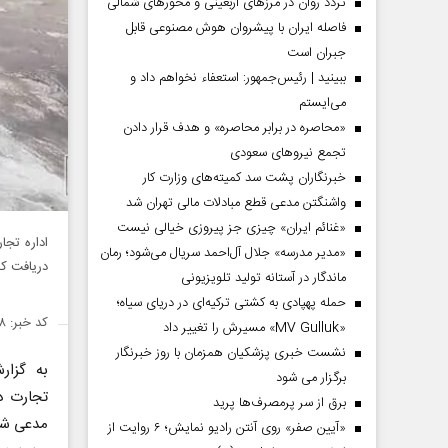
تردد روان در مرزهای اربعینی و محورهای شمالی
فاصله ایران با پیشرو‌ان هوش مصنوعی قابل
جبران است
ببینید | رئیس‌جمهور: استعفاء نخواهم داد و
می‌ایستم
«محاصره در برابر محاصره» و هدف قرار دادن
تجمع نیروهای سعودی
خبرنگاران پشت سد کمیته‌های وزارت کار
واشنگتن مدعی قطع مبادلات مالی تهران شد
«غنائم ایران» چیزی جز پیروزی خیالی نیست
اداره تجا
«مدیر مدرسه» جلال آل‌احمد سریال می‌شود؛ رمان
دریافت ک
ماندگار در آستانه تولید تلویزیونی
حمله پهپادی به کشتی ترکیه‌ای در دریای سیاه؛
کد خبر: ۱۴۴۰۴۳۸
«MV Gulluk» مسیرش را تغییر داد
نشست خبری پزشکیان همزمان با روز خبرنگار
به گزا
برگزار می شود
تجارت در
برق از سر پرمصرف‌ها پرید
مدعی شد 
«آیین صفر» روی آنتن رادیو نمایش؛ ۶ روایت از