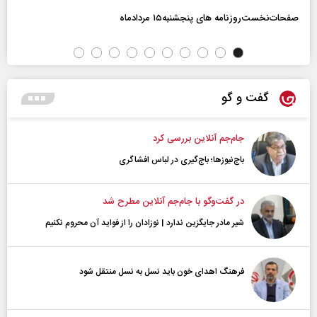
صفحات‌نخست‌روزنامه ها‌ی پنجشنبه‌۱۵ مردادماه
گفت و گو
جام‌جم آنلاین بررسی کرد
باج‌نیوزها؛ باج‌گیری در لباس افشاگری
در گفت‌و‌گو با جام‌جم آنلاین مطرح شد
شیر مادر جایگزین ندارد | نوزادان را از فواید آن محروم نکنیم
فرهنگ اهدای خون باید نسل به نسل منتقل شود