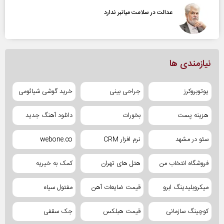
عدالت در سلامت میانبر ندارد
نیازمندی ها
یوتوبروکرز
جراحی بینی
خرید گوشی شیائومی
هزینه پست
بخورات
دانلود آهنگ جدید
سئو در مشهد
نرم افزار CRM
webone.co
فروشگاه انتخاب من
هتل های تهران
کمک به خیریه
میکروبلیدینگ ابرو
قیمت ضایعات آهن
مفتول سیاه
کوچینگ سازمانی
قیمت هبلکس
جک سقفی