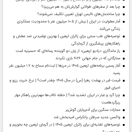
چرا بعد از سفرهای طولانی گوارش‌تان به هم می‌ریزد؟
چرا ساختمان‌های ناایمن تهران تعیین تکلیف نمی‌شوند؟
آمار معلولیت در ایران | بیش از ۱۰.۵ میلیون نفر با محدودیت عملکردی
زندگی می‌کنند
توصیه‌های طب سنتی برای زائران اربعین | بهترین نوشیدنی ضد عطش و
راهکارهای پیشگیری از گرمازدگی
راز ماندگاری «رادیو اربعین» از زبان دو گوینده؛ رسانه‌ای که حسینیه است
ستارگانی که در جام جهانی ۲۰۲۶ بازی نکردند
آغاز رسمی برنامه‌های اربعین ۱۴۰۵ در مرز‌ها | ثبت‌نام سماح به ۱.۷ میلیون نفر
رسید
قیمت قبر در بهشت زهرا (س) در سال ۱۴۰۵ چقدر است؟ | نرخ خرید، رزرو و
احیای قبور
چرا گرد و غبار در ایران تشدید شد؟ | حقابه تالاب‌ها مهم‌ترین راهکار مهار
ریزگردهاست
مجازات سنگین برای آدم‌ربایان گوش‌بر
واکسن جدید سرطان پانکراس امیدبخش شد
توصیه‌های تغذیه‌ای برای زائران اربعین ۱۴۰۵ | در گرمای اربعین چه بخوریم و