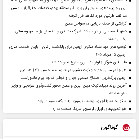
بسته‌شدن تنگه هرمز ناشی از تجاوز نظامی آمریکا و رژیم صهیونیستی علیه
ایران و پیامد‌های امنیتی آن برای کل منطقه بود/مختصات جغرافیایی مسیر
مد نظر طرفین، مورد تفاهم قرار گرفته
گزارشی از حادثه دریایی در سواحل عمان
دهها فلسطینی بر اثر حملات شهرک نشینان و نظامیان رژیم صهیونیستی
زخمی شدند
توصیه‌های مهم ستاد مرکزی اربعین برای بازگشت زائران | پایان خدمات مرزی
اربعین ۱۵ مرداد ۱۴۰۵
فلسطین هرگز از اولویت ایران خارج نخواهد شد
هر جا در مسیر حق و ولایت باشیم، در حریم امام حسین (ع) هستیم
اربعین بزرگ‌ترین اجتماع مردمی جهان و تجلی تداوم پیام عاشوراست
آخرین روند دیپلماتیک میان ایران و عمان محور گفت‌وگوی عراقچی و وزیر
خارجه ایتالیا
«بگو بخند» با اجرای یوسف تیموری به شبکه نسیم می‌آید
لغو تحریم‌های ایران از سوی آمریکا صحت ندارد
گوناگون