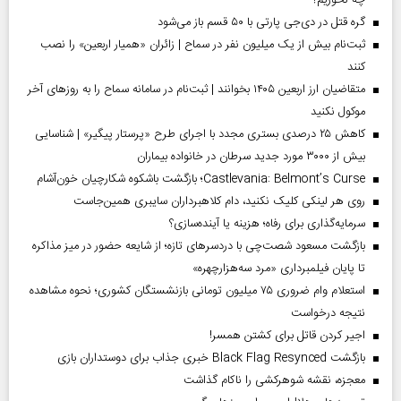
چه نخوریم؟
گره قتل در دی‌جی پارتی با ۵۰ قسم باز می‌شود
ثبت‌نام بیش از یک میلیون نفر در سماح | زائران «همیار اربعین» را نصب
کنند
متقاضیان ارز اربعین ۱۴۰۵ بخوانند | ثبت‌نام در سامانه سماح را به روز‌های آخر
موکول نکنید
کاهش ۲۵ درصدی بستری مجدد با اجرای طرح «پرستار پیگیر» | شناسایی
بیش از ۳۰۰۰ مورد جدید سرطان در خانواده بیماران
Castlevania: Belmont’s Curse؛ بازگشت باشکوه شکارچیان خون‌آشام
روی هر لینکی کلیک نکنید، دام کلاهبرداران سایبری همین‌جاست
سرمایه‌گذاری برای رفاه؛ هزینه یا آینده‌سازی؟
بازگشت مسعود شصت‌چی با دردسر‌های تازه؛ از شایعه حضور در میز مذاکره
تا پایان فیلمبرداری «مرد سه‌هزارچهره»
استعلام وام ضروری ۷۵ میلیون تومانی بازنشستگان کشوری؛ نحوه مشاهده
نتیجه درخواست
اجیر کردن قاتل برای کشتن همسر!
بازگشت Black Flag Resynced خبری جذاب برای دوستداران بازی
معجزه، نقشه شوهرکشی را ناکام گذاشت