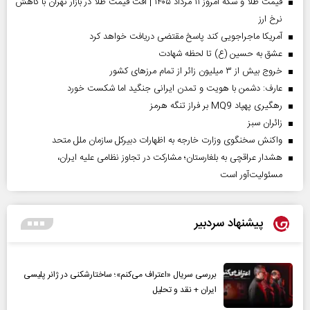
قیمت طلا و سکه امروز ۱۱ مرداد ۱۴۰۵ | افت قیمت طلا در بازار تهران با کاهش
نرخ ارز
آمریکا ماجراجویی کند پاسخ مقتضی دریافت خواهد کرد
عشق به حسین (ع) تا لحظه شهادت
خروج بیش از ۳ میلیون زائر از تمام مرز‌های کشور
عارف: دشمن با هویت و تمدن ایرانی جنگید اما شکست خورد
رهگیری پهپاد MQ9 بر فراز تنگه هرمز
‌زائران سبز
واکنش سخنگوی وزارت خارجه به اظهارات دبیرکل سازمان ملل متحد
هشدار عراقچی به بلغارستان؛ مشارکت در تجاوز نظامی علیه ایران،
مسئولیت‌آور است
پیشنهاد سردبیر
بررسی سریال «اعتراف می‌کنم»؛ ساختارشکنی در ژانر پلیسی
ایران + نقد و تحلیل