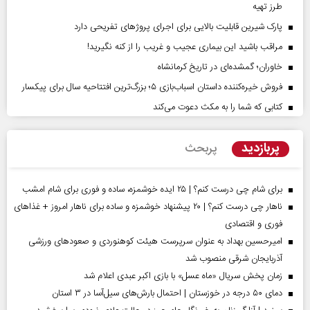
طرز تهیه
پارک شیرین قابلیت‌ بالایی برای اجرای پروژهای تفریحی دارد
مراقب باشید این بیماری عجیب و غریب را از کنه نگیرید!
خاوران؛ گمشده‌ای در تاریخ کرمانشاه
فروش خیره‌کننده داستان اسباب‌بازی ۵؛ بزرگ‌ترین افتتاحیه سال برای پیکسار
کتابی که شما را به مکث دعوت می‌کند
پربازدید
پربحث
برای شام چی درست کنم؟ | ۲۵ ایده خوشمزه، ساده و فوری برای شام امشب
ناهار چی درست کنم؟ | ۲۰ پیشنهاد خوشمزه و ساده برای ناهار امروز + غذاهای
فوری و اقتصادی
امیرحسین بهداد به عنوان سرپرست هیئت کوهنوردی و صعودهای ورزشی
آذربایجان شرقی منصوب شد
زمان پخش سریال «ماه عسل» با بازی اکبر عبدی اعلام شد
دمای ۵۰ درجه در خوزستان | احتمال بارش‌های سیل‌آسا در ۳ استان