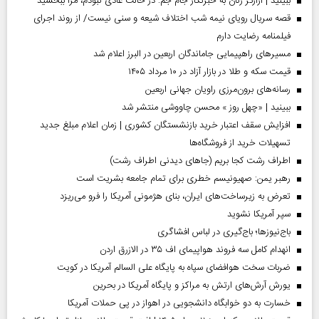
ببینید | آزارگر زنان به خبرنگار جام جم: در حالت عادی نبودم، مرا ببخشید
قصه سریال رویای نیمه شب اختلاف شیعه و سنی نیست/ از روند اجرای
فیلمنامه رضایت دارم
مسیر‌های راهپیمایی جاماندگان اربعین در البرز اعلام شد
قیمت سکه و طلا در بازار آزاد در ۱۰ مرداد ۱۴۰۵
رسانه‌های برون‌مرزی راویان جهانی اربعین
ببینید | «چهل روز » محسن چاووشی منتشر شد
افزایش سقف اعتبار خرید بازنشستگان کشوری | زمان اعلام مبلغ جدید
تسهیلات خرید از فروشگاه‌ها
اطراف رشت کجا بریم (جاهای دیدنی اطراف رشت)
رهبر یمن: صهیونیسم خطری برای تمام جامعه بشریت است
تعرض به زیرساخت‌های ایران، بنای هژمونی آمریکا را فرو می‌ریزد
سپر آمریکا نشوید
باج‌نیوزها؛ باج‌گیری در لباس افشاگری
انهدام کامل سه فروند هواپیمای اف ۳۵ در الازرق اردن
ضربات سخت هوافضای سپاه به پایگاه علی السالم آمریکا در کویت
یورش آرش‌های ارتش به مراکز و پایگاه‌ آمریکا در بحرین
خسارت به دو خوابگاه دانشجویی در اهواز در پی حملات آمریکا