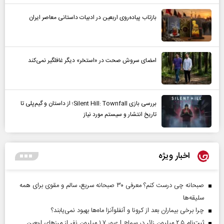
بازتاب پیاده‌روی اربعین در ادبیات داستانی معاصر ایران
امضای سروش صحت در «استخر» دیگر غافلگیر نمی‌کند
بررسی بازی Silent Hill: Townfall؛ از داستان و گیم‌پلی تا
تاریخ انتشار و سیستم مورد نیاز
اخبار ویژه
صبحانه چی درست کنم؟ معرفی ۳۰ صبحانه سریع، سالم و مقوی برای همه
سلیقه‌ها
چرا برخی بیماران بعد از کرونا و آنفلوآنزا ماه‌ها بهبود نمی‌یابند؟
ثبت‌نام ۲.۵ میلیون زائر در سماح | عبور ۱.۷ میلیون نفر از مرز‌های اربعین