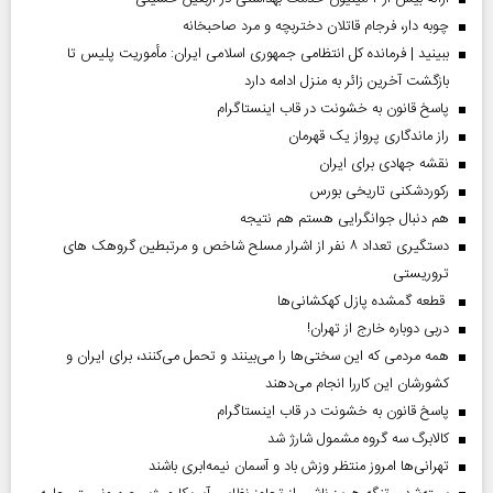
چوبه دار، فرجام قاتلان دختربچه و مرد صاحبخانه
ببینید | فرمانده کل انتظامی جمهوری اسلامی ایران­: مأموریت پلیس تا
بازگشت آخرین زائر به منزل ادامه دارد
پاسخ قانون به خشونت در قاب اینستاگرام
راز ماندگاری پرواز یک قهرمان
نقشه جهادی برای ایران
رکوردشکنی تاریخی بورس
هم دنبال جوانگرایی هستم هم نتیجه
دستگیری تعداد ۸ نفر از اشرار مسلح شاخص و مرتبطین گروهک های
تروریستی
قطعه گمشده پازل کهکشانی‌ها
دربی دوباره خارج از تهران!
همه مردمی که این سختی‌ها را می‌بینند و تحمل می‌کنند، برای ایران و
کشورشان این کاررا انجام می‌دهند
پاسخ قانون به خشونت در قاب اینستاگرام
کالابرگ سه گروه مشمول شارژ شد
تهرانی‌ها امروز منتظر وزش باد و آسمان نیمه‌ابری باشند