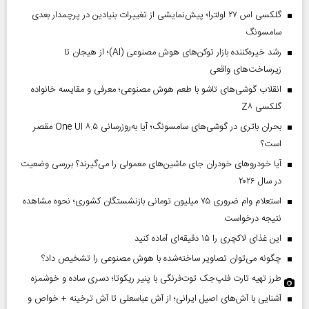
گلکسی اس ۲۷ اولترا؛ پیش‌نمایشی از تغییرات بنیادین در پرچمدار بعدی
سامسونگ
رشد خیره‌کننده بازار توکن‌های هوش مصنوعی (AI)؛ از هیجان تا
زیرساخت‌های واقعی
انقلاب گوشی‌های تاشو‌ با طعم هوش مصنوعی؛ معرفی و مقایسه خانواده
گلکسی Z۸
بحران باتری در گوشی‌های سامسونگ؛ آیا به‌روزرسانی One UI ۸.۵ مقصر
است؟
آیا خودروهای خودران جای ماشین‌های معمولی را می‌گیرند؟ بررسی وضعیت
در سال ۲۰۲۶
استعلام وام ضروری ۷۵ میلیون تومانی بازنشستگان کشوری؛ نحوه مشاهده
نتیجه درخواست
این غذای لاکچری را ۱۵ دقیقه‌ای آماده کنید
چگونه می‌توان تصاویر ساخته‌شده با هوش مصنوعی را تشخیص داد؟
طرز تهیه تارت فلپ‌جک توت‌فرنگی با پنیر ریکوتا؛ دسری ساده و خوشمزه
آشنایی با آش‌های اصیل ایرانی؛ از آش عباسعلی تا آش ترخینه + خواص و