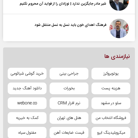
شیر مادر جایگزین ندارد | نوزادان را از فواید آن محروم نکنیم
فرهنگ اهدای خون باید نسل به نسل منتقل شود
نیازمندی ها
یوتوبروکرز
جراحی بینی
خرید گوشی شیائومی
هزینه پست
بخورات
دانلود آهنگ جدید
سئو در مشهد
نرم افزار CRM
webone.co
فروشگاه انتخاب من
هتل های تهران
کمک به خیریه
میکروبلیدینگ ابرو
قیمت ضایعات آهن
مفتول سیاه