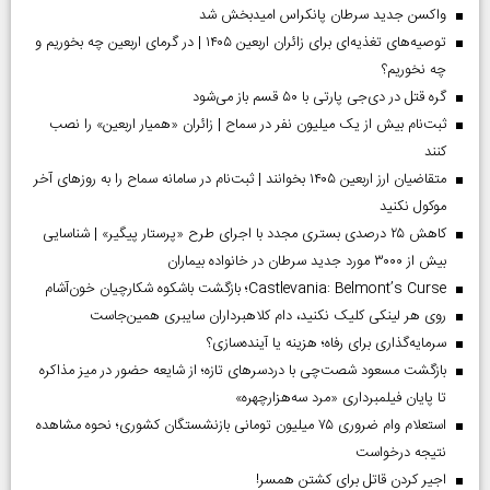
واکسن جدید سرطان پانکراس امیدبخش شد
توصیه‌های تغذیه‌ای برای زائران اربعین ۱۴۰۵ | در گرمای اربعین چه بخوریم و
چه نخوریم؟
گره قتل در دی‌جی پارتی با ۵۰ قسم باز می‌شود
ثبت‌نام بیش از یک میلیون نفر در سماح | زائران «همیار اربعین» را نصب
کنند
متقاضیان ارز اربعین ۱۴۰۵ بخوانند | ثبت‌نام در سامانه سماح را به روز‌های آخر
موکول نکنید
کاهش ۲۵ درصدی بستری مجدد با اجرای طرح «پرستار پیگیر» | شناسایی
بیش از ۳۰۰۰ مورد جدید سرطان در خانواده بیماران
Castlevania: Belmont’s Curse؛ بازگشت باشکوه شکارچیان خون‌آشام
روی هر لینکی کلیک نکنید، دام کلاهبرداران سایبری همین‌جاست
سرمایه‌گذاری برای رفاه؛ هزینه یا آینده‌سازی؟
بازگشت مسعود شصت‌چی با دردسر‌های تازه؛ از شایعه حضور در میز مذاکره
تا پایان فیلمبرداری «مرد سه‌هزارچهره»
استعلام وام ضروری ۷۵ میلیون تومانی بازنشستگان کشوری؛ نحوه مشاهده
نتیجه درخواست
اجیر کردن قاتل برای کشتن همسر!