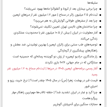
سلیقه‌ها
چرا برخی بیماران بعد از کرونا و آنفلوآنزا ماه‌ها بهبود نمی‌یابند؟
ثبت‌نام ۲.۵ میلیون زائر در سماح | عبور ۱.۷ میلیون نفر از مرز‌های اربعین
چرا بعد از سفرهای طولانی گوارش‌تان به هم می‌ریزد؟
چرا ساختمان‌های ناایمن تهران تعیین تکلیف نمی‌شوند؟
آمار معلولیت در ایران | بیش از ۱۰.۵ میلیون نفر با محدودیت عملکردی
زندگی می‌کنند
توصیه‌های طب سنتی برای زائران اربعین | بهترین نوشیدنی ضد عطش و
راهکارهای پیشگیری از گرمازدگی
راز ماندگاری «رادیو اربعین» از زبان دو گوینده؛ رسانه‌ای که حسینیه است
ستارگانی که در جام جهانی ۲۰۲۶ بازی نکردند
آغاز رسمی برنامه‌های اربعین ۱۴۰۵ در مرز‌ها | ثبت‌نام سماح به ۱.۷ میلیون نفر
رسید
قیمت قبر در بهشت زهرا (س) در سال ۱۴۰۵ چقدر است؟ | نرخ خرید، رزرو و
احیای قبور
چرا گرد و غبار در ایران تشدید شد؟ | حقابه تالاب‌ها مهم‌ترین راهکار مهار
ریزگردهاست
مجازات سنگین برای آدم‌ربایان گوش‌بر