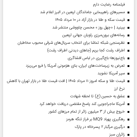
فیلمنامه رضایت دارم
مسیر‌های راهپیمایی جاماندگان اربعین در البرز اعلام شد
قیمت سکه و طلا در بازار آزاد در ۱۰ مرداد ۱۴۰۵
ببینید | «چهل روز » محسن چاووشی منتشر شد
رسانه‌های برون‌مرزی راویان جهانی اربعین
نظرسنجی شبکه تماشا برای انتخاب سریال‌های شرقی محبوب مخاطبان
اطراف رشت کجا بریم (جاهای دیدنی اطراف رشت)
باج‌نیوزها؛ باج‌گیری در لباس افشاگری
تعرض به زیرساخت‌های ایران، بنای هژمونی آمریکا را فرو می‌ریزد
سپر آمریکا نشوید
قیمت طلا و سکه امروز ۱۱ مرداد ۱۴۰۵ | افت قیمت طلا در بازار تهران با کاهش
نرخ ارز
عشق به حسین (ع) تا لحظه شهادت
آمریکا ماجراجویی کند پاسخ مقتضی دریافت خواهد کرد
خروج بیش از ۳ میلیون زائر از تمام مرز‌های کشور
رهگیری پهپاد MQ9 بر فراز تنگه هرمز
درگیری مرگبار ۲ پسرخاله در پارک
‌زائران سبز