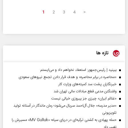
1
2
3
4
>
تازه ها
ببینید | رئیس‌جمهور: استعفاء نخواهم داد و می‌ایستم
«محاصره در برابر محاصره» و هدف قرار دادن تجمع نیروهای سعودی
خبرنگاران پشت سد کمیته‌های وزارت کار
واشنگتن مدعی قطع مبادلات مالی تهران شد
«غنائم ایران» چیزی جز پیروزی خیالی نیست
«مدیر مدرسه» جلال آل‌احمد سریال می‌شود؛ رمان ماندگار در آستانه تولید
تلویزیونی
حمله پهپادی به کشتی ترکیه‌ای در دریای سیاه؛ «MV Gulluk» مسیرش را
تغییر داد