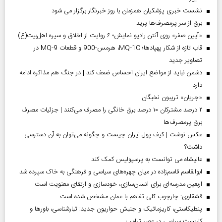
نشست خبری پزشکیان همزمان با روز خبرنگار برگزار می شود
برق از سر پرمصرف‌ها پرید
«آیین صفر» روی آنتن رادیو نمایش؛ ۶ روایت از اخلاق و سیره اهل‌بیت(ع)
قاب تازه از شکار پهپادها؛ MQ-1C، هرمس-900 و قطعات MQ-9 در
تصاویر جدید
دشمن نباید از مواضع ایران احساس ضعف کند | در جنگ هم مذاکره ادامه
دارد
«جریان» تریبون نخبگان
۲ درصد مشترکان ۱۰ درصد برق خانگی را مصرف می‌کنند | جزئیات مصرف
برق پرمصرف‌ها
عکس نوشت | کیف پول ایران چیست و چگونه می‌توان به آن دسترسی
داشت؟
عالیشاه می توانست به پرسپولیس کمک کند
ابوالقاسم قاسم‌زاده در میان چهره‌های سیاسی و فرهنگی به خاک سپرده شد
اربعین مدرسه‌ای برای انسان‌سازی، خودسازی و ارتقای معنویت است
قشقاوی: چارچوب کلی تفاهم با عمان مشخص شده است
پنطیکاستی، کاریزماتیک و جنبش حواریون جدید: تبارشناسی، باور‌ها و
کاربست سیاسی در عصر ترامپ