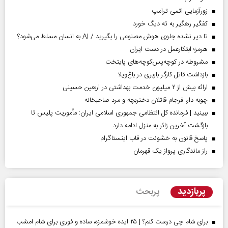
زورآزمایی اتمی ترامپ
کفگیر رهگیر به ته دیگ خورد
تا دیر نشده جلوی هوش مصنوعی را بگیرید / AI به انسان مسلط می‌شود؟
هرمز؛ ابتکارعمل در دست ایران
مشروطه در کوچه‌پس‌کوچه‌های پایتخت
بازداشت قاتل کارگر باربری در باغ‌ویلا
ارائه بیش از ۲ میلیون خدمت بهداشتی در اربعین حسینی
چوبه دار، فرجام قاتلان دختربچه و مرد صاحبخانه
ببینید | فرمانده کل انتظامی جمهوری اسلامی ایران­: مأموریت پلیس تا
بازگشت آخرین زائر به منزل ادامه دارد
پاسخ قانون به خشونت در قاب اینستاگرام
راز ماندگاری پرواز یک قهرمان
پربازدید
پربحث
برای شام چی درست کنم؟ | ۲۵ ایده خوشمزه، ساده و فوری برای شام امشب