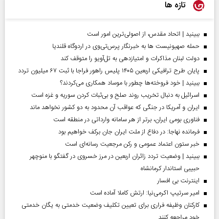
تازه ها
ببینید | اتحاد مقدس، از اصولی‌ترین امور است
حمله صهیونیست ها به خبرنگار پرس‌تی‌وی در اردوگاه قلندیا
دولت لبنان مذاکرات و امتیازدهی به تل‌آویو را متوقف کند
پایان طرح ترافیکی اربعین ۱۴۰۵ پلیس راهور فراجا با ثبت ۶۷ میلیون تردد
ببینید | خود فروخته‌ها چطور با موساد همکاری می‌کردند؟
اسرائیل به دنبال تخریب روند صلح و بی‌ثبات کردن سوریه و غزه است
ایران و آمریکا در جنگی که عواقب آن محدود به دو کشور نخواهد ماند
فناوری بومی ایران، برتر از هر سامانه وارداتی در منطقه است
فرمانده نهاجا: در دفاع از ملت ایران جان برکف خواهیم بود
خبر ستون اعتماد عمومی و رکن مرجعیت رسانه‌ای است
ببینید | وضعیت تردد زائران اربعین در مرز خسروی در گفتگو با منوچهر
حبیبی استاندار کرمانشاه
اینترنت بی افسار
امیر سرتیپ اکرمی‌نیا: ارتش کاملا آماده است
کارکنان وظیفه فراری برای تعیین تکلیف وضعیت خدمتی به یگان خدمتی
خود مراجعه کنند