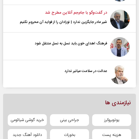
در گفت‌و‌گو با جام‌جم آنلاین مطرح شد
شیر مادر جایگزین ندارد | نوزادان را از فواید آن محروم نکنیم
فرهنگ اهدای خون باید نسل به نسل منتقل شود
عدالت در سلامت میانبر ندارد
نیازمندی ها
یوتوبروکرز
جراحی بینی
خرید گوشی شیائومی
هزینه پست
بخورات
دانلود آهنگ جدید