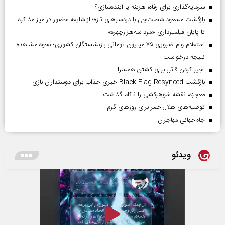
سرمایه‌گذاری برای رفاه؛ هزینه یا آینده‌سازی؟
بازگشت مسعود شصت‌چی با دردسر‌های تازه؛ از شایعه حضور در میز مذاکره
تا پایان فیلمبرداری «مرد سه‌هزارچهره»
استعلام وام ضروری ۷۵ میلیون تومانی بازنشستگان کشوری؛ نحوه مشاهده
نتیجه درخواست
اجیر کردن قاتل برای کشتن همسر!
بازگشت Black Flag Resynced خبری جذاب برای دوستداران بازی
معجزه، نقشه شوهرکشی را ناکام گذاشت
توصیه‌های هلال‌احمر برای روز‌های گرم
جام‌جهانی مهاجران
ویدئو