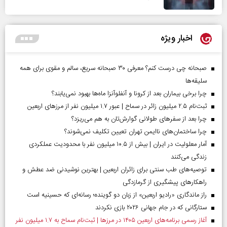
اخبار ویژه
صبحانه چی درست کنم؟ معرفی ۳۰ صبحانه سریع، سالم و مقوی برای همه
سلیقه‌ها
چرا برخی بیماران بعد از کرونا و آنفلوآنزا ماه‌ها بهبود نمی‌یابند؟
ثبت‌نام ۲.۵ میلیون زائر در سماح | عبور ۱.۷ میلیون نفر از مرز‌های اربعین
چرا بعد از سفرهای طولانی گوارش‌تان به هم می‌ریزد؟
چرا ساختمان‌های ناایمن تهران تعیین تکلیف نمی‌شوند؟
آمار معلولیت در ایران | بیش از ۱۰.۵ میلیون نفر با محدودیت عملکردی
زندگی می‌کنند
توصیه‌های طب سنتی برای زائران اربعین | بهترین نوشیدنی ضد عطش و
راهکارهای پیشگیری از گرمازدگی
راز ماندگاری «رادیو اربعین» از زبان دو گوینده؛ رسانه‌ای که حسینیه است
ستارگانی که در جام جهانی ۲۰۲۶ بازی نکردند
آغاز رسمی برنامه‌های اربعین ۱۴۰۵ در مرز‌ها | ثبت‌نام سماح به ۱.۷ میلیون نفر