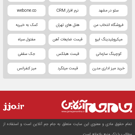
سئو در مشهد
نرم افزار CRM
webone.co
فروشگاه انتخاب من
هتل های تهران
کمک به خیریه
میکروبلیدینگ ابرو
قیمت ضایعات آهن
مفتول سیاه
کوچینگ سازمانی
قیمت هبلکس
جک سقفی
خرید میز اداری مدرن
قیمت میلگرد
میز کنفرانس
تمام حقوق مادی و معنوی این سایت متعلق به جام جم آنلاین است و استفاده از
مطالب با ذکر منبع بلامانع است.