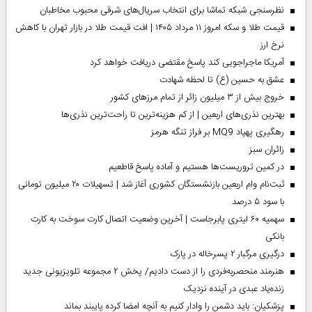
نظرسنجی شبکه تماشا برای انتخاب سریال‌های شرقی محبوب مخاطبان
قیمت طلا و سکه امروز ۱۱ مرداد ۱۴۰۵ | افت قیمت طلا در بازار تهران با کاهش
نرخ ارز
آمریکا ماجراجویی کند پاسخ مقتضی دریافت خواهد کرد
عشق به حسین (ع) تا لحظه شهادت
خروج بیش از ۳ میلیون زائر از تمام مرز‌های کشور
بهترین نذری‌های اربعین | از کم هزینه‌ترین تا راحت‌ترین نذری‌ها
رهگیری پهپاد MQ9 بر فراز تنگه هرمز
‌زائران سبز
در کمین تروریست‌ها هستیم و آماده پاسخ قاطعیم
ثبت‌نام وام اربعین بازنشستگان کشوری آغاز شد | تسهیلات ۲۰ میلیون تومانی
با سود ۵ درصد
سهمیه ۶۰ لیتری پابرجاست | آخرین وضعیت اتصال کارت سوخت به کارت
بانکی
درگیری مرگبار ۲ پسرخاله در پارک
هنرمند منحصر‌به‌فردی را از دست دادیم/ پخش ۲ مجموعه تلویزیونی جدید
زنده‌یاد عبدی در آینده نزدیک
پزشکیان: باید دشمن را وادار کنیم به آنچه امضا کرده پایبند بماند