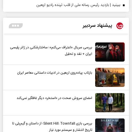
ببینید | بازدید رئیس رسانه ملی از قلب تپنده رادیو اربعین
پیشنهاد سردبیر
بررسی سریال «اعتراف می‌کنم»؛ ساختارشکنی در ژانر پلیسی
ایران + نقد و تحلیل
بازتاب پیاده‌روی اربعین در ادبیات داستانی معاصر ایران
امضای سروش صحت در «استخر» دیگر غافلگیر نمی‌کند
بررسی بازی Silent Hill: Townfall؛ از داستان و گیم‌پلی تا
تاریخ انتشار و سیستم مورد نیاز