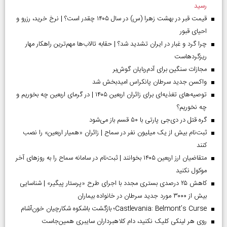
رسید
قیمت قبر در بهشت زهرا (س) در سال ۱۴۰۵ چقدر است؟ | نرخ خرید، رزرو و
احیای قبور
چرا گرد و غبار در ایران تشدید شد؟ | حقابه تالاب‌ها مهم‌ترین راهکار مهار
ریزگردهاست
مجازات سنگین برای آدم‌ربایان گوش‌بر
واکسن جدید سرطان پانکراس امیدبخش شد
توصیه‌های تغذیه‌ای برای زائران اربعین ۱۴۰۵ | در گرمای اربعین چه بخوریم و
چه نخوریم؟
گره قتل در دی‌جی پارتی با ۵۰ قسم باز می‌شود
ثبت‌نام بیش از یک میلیون نفر در سماح | زائران «همیار اربعین» را نصب
کنند
متقاضیان ارز اربعین ۱۴۰۵ بخوانند | ثبت‌نام در سامانه سماح را به روز‌های آخر
موکول نکنید
کاهش ۲۵ درصدی بستری مجدد با اجرای طرح «پرستار پیگیر» | شناسایی
بیش از ۳۰۰۰ مورد جدید سرطان در خانواده بیماران
Castlevania: Belmont’s Curse؛ بازگشت باشکوه شکارچیان خون‌آشام
روی هر لینکی کلیک نکنید، دام کلاهبرداران سایبری همین‌جاست