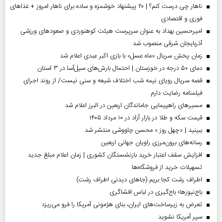
ناهار چی درست کنم؟ | ۲۰ پیشنهاد خوشمزه و ساده برای ناهار امروز + غذاهای
فوری و اقتصادی
امیرحسین بهداد به عنوان سرپرست هیئت کوهنوردی و صعودهای ورزشی
آذربایجان شرقی منصوب شد
زمان پخش سریال «ماه عسل» با بازی اکبر عبدی اعلام شد
دمای ۵۰ درجه در خوزستان | احتمال بارش‌های سیل‌آسا در ۳ استان
قصه سریال رویای نیمه شب اختلاف شیعه و سنی نیست/ از روند اجرای
فیلمنامه رضایت دارم
مسیر‌های راهپیمایی جاماندگان اربعین در البرز اعلام شد
قیمت سکه و طلا در بازار آزاد در ۱۰ مرداد ۱۴۰۵
ببینید | «چهل روز » محسن چاووشی منتشر شد
رسانه‌های برون‌مرزی راویان جهانی اربعین
افزایش سقف اعتبار خرید بازنشستگان کشوری | زمان اعلام مبلغ جدید
تسهیلات خرید از فروشگاه‌ها
اطراف رشت کجا بریم (جاهای دیدنی اطراف رشت)
باج‌نیوزها؛ باج‌گیری در لباس افشاگری
تعرض به زیرساخت‌های ایران، بنای هژمونی آمریکا را فرو می‌ریزد
سپر آمریکا نشوید