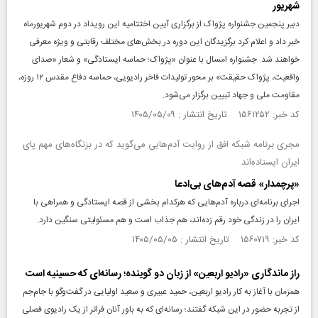
شهریور
دبیر پنجمین جشنواره پژواک از برگزاری آیین اختتامیه این رویداد در دوم شهریورماه
خبر داد و اعلام کرد برگزیدگان این دوره در بخش‌های مختلف رقابتی و ویژه معرفی
خواهند شد. جشنواره امسال با عنوان «پژواک؛ حماسه ایستادگی» و شعار «صدای
واقعیت، پژواک حقیقت» بر محور تولیدات فاخر رادیویی، حماسه دفاع مقدس ۱۲ روزه،
مقاومت ملی و جهاد تبیین برگزار می‌شود.
کد خبر: ۱۵۶۱۲۵۲ تاریخ انتشار : ۱۴۰۵/۰۵/۰۹
مجری برنامه شبکه افق از روایت آدم‌هایی می‌گوید که در بزنگاه‌های مهم پای
ایران ایستاده‌اند
«پرچمدار» قصه آدم‌های بی‌ادعا
اجرای برنامه‌ای درباره آدم‌هایی که هرکدام بخشی از قصه ایستادگی و همراهی با
ایران را در زندگی خود رقم زده‌اند، هم جذاب است و هم مسئولیتی سنگین دارد.
کد خبر: ۱۵۶۰۷۱۹ تاریخ انتشار : ۱۴۰۵/۰۵/۰۵
راز ماندگاری «رادیو اربعین» از زبان دو گوینده؛ رسانه‌ای که حسینیه است
همزمان با آغاز به کار رادیو اربعین، حمید عبیری و سعید اولیایی در گفت‌وگو با جام‌جم
از تجربه حضور در این شبکه گفتند؛ رسانه‌ای که به باور آنان فراتر از یک رادیوی فصلی