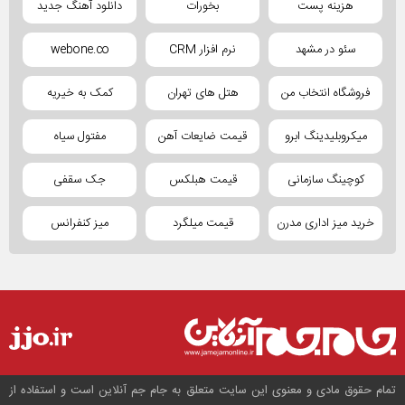
هزینه پست
بخورات
دانلود آهنگ جدید
سئو در مشهد
نرم افزار CRM
webone.co
فروشگاه انتخاب من
هتل های تهران
کمک به خیریه
میکروبلیدینگ ابرو
قیمت ضایعات آهن
مفتول سیاه
کوچینگ سازمانی
قیمت هبلکس
جک سقفی
خرید میز اداری مدرن
قیمت میلگرد
میز کنفرانس
تمام حقوق مادی و معنوی این سایت متعلق به جام جم آنلاین است و استفاده از