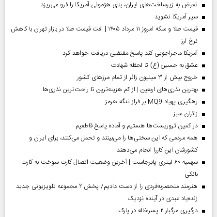
تعرض به زیرساخت‌های ایران، بنای هژمونی آمریکا را فرو می‌ریزد
سپر آمریکا نشوید
قیمت طلا و سکه امروز ۱۱ مرداد ۱۴۰۵ | افت قیمت طلا در بازار تهران با کاهش
نرخ ارز
آمریکا ماجراجویی کند پاسخ مقتضی دریافت خواهد کرد
عشق به حسین (ع) تا لحظه شهادت
خروج بیش از ۳ میلیون زائر از تمام مرز‌های کشور
بهترین نذری‌های اربعین | از کم هزینه‌ترین تا راحت‌ترین نذری‌ها
رهگیری پهپاد MQ9 بر فراز تنگه هرمز
‌زائران سبز
در کمین تروریست‌ها هستیم و آماده پاسخ قاطعیم
همه مردمی که این سختی‌ها را می‌بینند و تحمل می‌کنند، برای ایران و
کشورشان این کاررا انجام می‌دهند
سهمیه ۶۰ لیتری پابرجاست | آخرین وضعیت اتصال کارت سوخت به کارت
بانکی
هنرمند منحصر‌به‌فردی را از دست دادیم/ پخش ۲ مجموعه تلویزیونی جدید
زنده‌یاد عبدی در آینده نزدیک
درگیری مرگبار ۲ پسرخاله در پارک