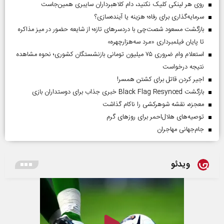
روی هر لینکی کلیک نکنید، دام کلاهبرداران سایبری همین‌جاست
سرمایه‌گذاری برای رفاه؛ هزینه یا آینده‌سازی؟
بازگشت مسعود شصت‌چی با دردسر‌های تازه؛ از شایعه حضور در میز مذاکره
تا پایان فیلمبرداری «مرد سه‌هزارچهره»
استعلام وام ضروری ۷۵ میلیون تومانی بازنشستگان کشوری؛ نحوه مشاهده
نتیجه درخواست
اجیر کردن قاتل برای کشتن همسر!
بازگشت Black Flag Resynced خبری جذاب برای دوستداران بازی
معجزه، نقشه شوهرکشی را ناکام گذاشت
توصیه‌های هلال‌احمر برای روز‌های گرم
جام‌جهانی مهاجران
ویدئو