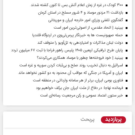
۳۰۰ کودک در غزه از زمان اعلام آتش بس تا کنون کشته شدند
بازداشت ۲۱ مزدور موساد و ۴ شرور مسلح در استان کرمان
گفتگوی تلفنی وزرای امور خارجه ایران و موریتانی
ببینید | اتحاد مقدس، از اصولی‌ترین امور است
حمله صهیونیست ها به خبرنگار پرس‌تی‌وی در اردوگاه قلندیا
دولت لبنان مذاکرات و امتیازدهی به تل‌آویو را متوقف کند
پایان طرح ترافیکی اربعین ۱۴۰۵ پلیس راهور فراجا با ثبت ۶۷ میلیون تردد
ببینید | خود فروخته‌ها چطور با موساد همکاری می‌کردند؟
اسرائیل به دنبال تخریب روند صلح و بی‌ثبات کردن سوریه و غزه است
ایران و آمریکا در جنگی که عواقب آن محدود به دو کشور نخواهد ماند
فناوری بومی ایران، برتر از هر سامانه وارداتی در منطقه است
فرمانده نهاجا: در دفاع از ملت ایران جان برکف خواهیم بود
خبر ستون اعتماد عمومی و رکن مرجعیت رسانه‌ای است
پربازدید
پربحث