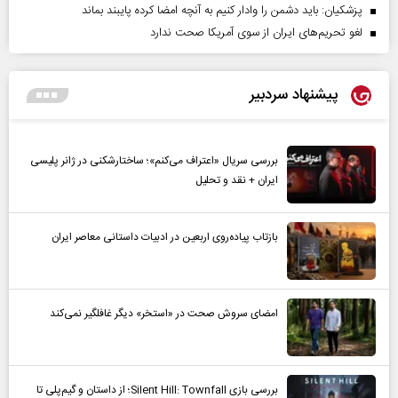
پزشکیان: باید دشمن را وادار کنیم به آنچه امضا کرده پایبند بماند
لغو تحریم‌های ایران از سوی آمریکا صحت ندارد
پیشنهاد سردبیر
بررسی سریال «اعتراف می‌کنم»؛ ساختارشکنی در ژانر پلیسی
ایران + نقد و تحلیل
بازتاب پیاده‌روی اربعین در ادبیات داستانی معاصر ایران
امضای سروش صحت در «استخر» دیگر غافلگیر نمی‌کند
بررسی بازی Silent Hill: Townfall؛ از داستان و گیم‌پلی تا