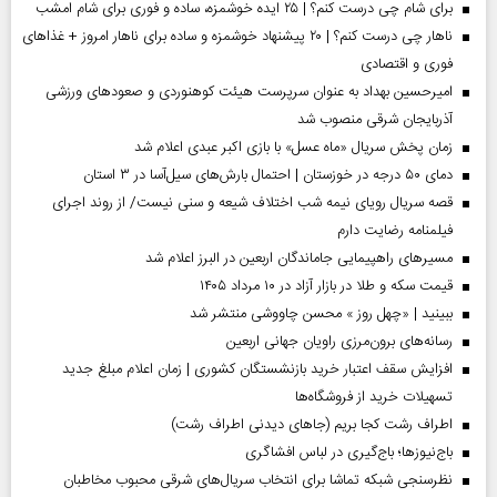
برای شام چی درست کنم؟ | ۲۵ ایده خوشمزه، ساده و فوری برای شام امشب
ناهار چی درست کنم؟ | ۲۰ پیشنهاد خوشمزه و ساده برای ناهار امروز + غذاهای
فوری و اقتصادی
امیرحسین بهداد به عنوان سرپرست هیئت کوهنوردی و صعودهای ورزشی
آذربایجان شرقی منصوب شد
زمان پخش سریال «ماه عسل» با بازی اکبر عبدی اعلام شد
دمای ۵۰ درجه در خوزستان | احتمال بارش‌های سیل‌آسا در ۳ استان
قصه سریال رویای نیمه شب اختلاف شیعه و سنی نیست/ از روند اجرای
فیلمنامه رضایت دارم
مسیر‌های راهپیمایی جاماندگان اربعین در البرز اعلام شد
قیمت سکه و طلا در بازار آزاد در ۱۰ مرداد ۱۴۰۵
ببینید | «چهل روز » محسن چاووشی منتشر شد
رسانه‌های برون‌مرزی راویان جهانی اربعین
افزایش سقف اعتبار خرید بازنشستگان کشوری | زمان اعلام مبلغ جدید
تسهیلات خرید از فروشگاه‌ها
اطراف رشت کجا بریم (جاهای دیدنی اطراف رشت)
باج‌نیوزها؛ باج‌گیری در لباس افشاگری
نظرسنجی شبکه تماشا برای انتخاب سریال‌های شرقی محبوب مخاطبان