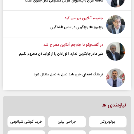
فاصله ایران با پیشرو‌ان هوش مصنوعی قابل جبران است
جام‌جم آنلاین بررسی کرد
باج‌نیوزها؛ باج‌گیری در لباس افشاگری
در گفت‌و‌گو با جام‌جم آنلاین مطرح شد
شیر مادر جایگزین ندارد | نوزادان را از فواید آن محروم نکنیم
فرهنگ اهدای خون باید نسل به نسل منتقل شود
نیازمندی ها
یوتوبروکرز
جراحی بینی
خرید گوشی شیائومی