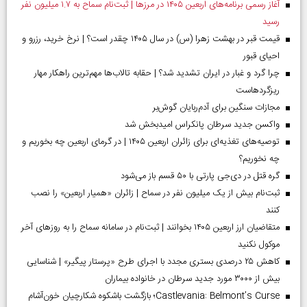
آغاز رسمی برنامه‌های اربعین ۱۴۰۵ در مرز‌ها | ثبت‌نام سماح به ۱.۷ میلیون نفر
رسید
قیمت قبر در بهشت زهرا (س) در سال ۱۴۰۵ چقدر است؟ | نرخ خرید، رزرو و
احیای قبور
چرا گرد و غبار در ایران تشدید شد؟ | حقابه تالاب‌ها مهم‌ترین راهکار مهار
ریزگردهاست
مجازات سنگین برای آدم‌ربایان گوش‌بر
واکسن جدید سرطان پانکراس امیدبخش شد
توصیه‌های تغذیه‌ای برای زائران اربعین ۱۴۰۵ | در گرمای اربعین چه بخوریم و
چه نخوریم؟
گره قتل در دی‌جی پارتی با ۵۰ قسم باز می‌شود
ثبت‌نام بیش از یک میلیون نفر در سماح | زائران «همیار اربعین» را نصب
کنند
متقاضیان ارز اربعین ۱۴۰۵ بخوانند | ثبت‌نام در سامانه سماح را به روز‌های آخر
موکول نکنید
کاهش ۲۵ درصدی بستری مجدد با اجرای طرح «پرستار پیگیر» | شناسایی
بیش از ۳۰۰۰ مورد جدید سرطان در خانواده بیماران
Castlevania: Belmont’s Curse؛ بازگشت باشکوه شکارچیان خون‌آشام