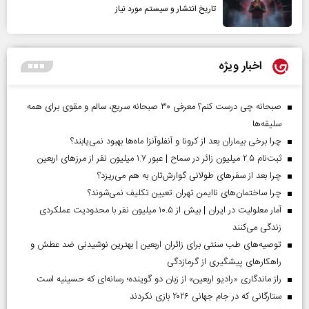
تاریخ انتشار و سیستم مورد نیاز
اخبار ویژه
صبحانه چی درست کنم؟ معرفی ۳۰ صبحانه سریع، سالم و مقوی برای همه
سلیقه‌ها
چرا برخی بیماران بعد از کرونا و آنفلوآنزا ماه‌ها بهبود نمی‌یابند؟
ثبت‌نام ۲.۵ میلیون زائر در سماح | عبور ۱.۷ میلیون نفر از مرز‌های اربعین
چرا بعد از سفرهای طولانی گوارش‌تان به هم می‌ریزد؟
چرا ساختمان‌های ناایمن تهران تعیین تکلیف نمی‌شوند؟
آمار معلولیت در ایران | بیش از ۱۰.۵ میلیون نفر با محدودیت عملکردی
زندگی می‌کنند
توصیه‌های طب سنتی برای زائران اربعین | بهترین نوشیدنی ضد عطش و
راهکارهای پیشگیری از گرمازدگی
راز ماندگاری «رادیو اربعین» از زبان دو گوینده؛ رسانه‌ای که حسینیه است
ستارگانی که در جام جهانی ۲۰۲۶ بازی نکردند