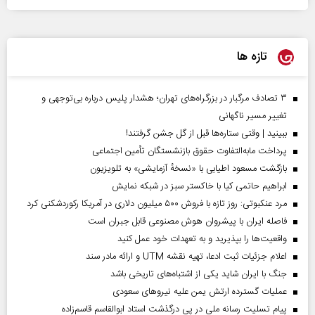
تازه ها
۳ تصادف مرگبار در بزرگراه‌های تهران؛ هشدار پلیس درباره بی‌توجهی و
تغییر مسیر ناگهانی
ببینید | وقتی ستاره‌ها قبل از گل جشن گرفتند!
پرداخت مابه‌التفاوت حقوق بازنشستگان تأمین اجتماعی
بازگشت مسعود اطیابی با «نسخهٔ آزمایشی» به تلویزیون
ابراهیم حاتمی کیا با خاکستر سبز در شبکه نمایش
مرد عنکبوتی: روز تازه با فروش ۵۰۰ میلیون دلاری در آمریکا رکوردشکنی کرد
فاصله ایران با پیشرو‌ان هوش مصنوعی قابل جبران است
واقعیت‌ها را بپذیرید و به تعهدات خود عمل کنید
اعلام جزئیات ثبت ادعا، تهیه نقشه UTM و ارائه مادر سند
جنگ با ایران شاید یکی از اشتباه‌های تاریخی باشد
عملیات گسترده ارتش یمن علیه نیروهای سعودی
پیام تسلیت رسانه ملی در پی درگذشت استاد ابوالقاسم قاسم‌زاده