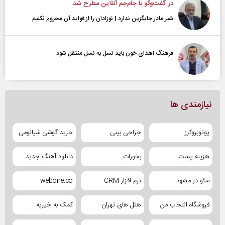
در گفت‌و‌گو با جام‌جم آنلاین مطرح شد
شیر مادر جایگزین ندارد | نوزادان را از فواید آن محروم نکنیم
فرهنگ اهدای خون باید نسل به نسل منتقل شود
نیازمندی ها
یوتوبروکرز
جراحی بینی
خرید گوشی شیائومی
هزینه پست
بخورات
دانلود آهنگ جدید
سئو در مشهد
نرم افزار CRM
webone.co
فروشگاه انتخاب من
هتل های تهران
کمک به خیریه