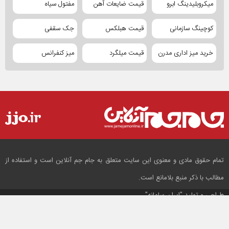
میکروبلیدینگ ابرو
قیمت ضایعات آهن
مفتول سیاه
کوچینگ سازمانی
قیمت هبلکس
جک سقفی
خرید میز اداری مدرن
قیمت میلگرد
میز کنفرانس
تمام حقوق مادی و معنوی این سایت متعلق به جام جم آنلاین است و استفاده از
مطالب با ذکر منبع بلامانع است.
طراحی و تولید
"ایران سامانه"