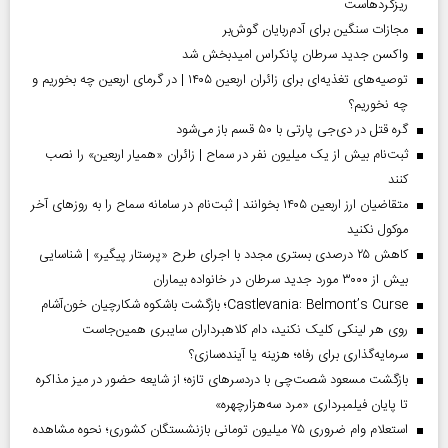
ریزگردهاست
مجازات سنگین برای آدم‌ربایان گوش‌بر
واکسن جدید سرطان پانکراس امیدبخش شد
توصیه‌های تغذیه‌ای برای زائران اربعین ۱۴۰۵ | در گرمای اربعین چه بخوریم و
چه نخوریم؟
گره قتل در دی‌جی پارتی با ۵۰ قسم باز می‌شود
ثبت‌نام بیش از یک میلیون نفر در سماح | زائران «همیار اربعین» را نصب
کنند
متقاضیان ارز اربعین ۱۴۰۵ بخوانند | ثبت‌نام در سامانه سماح را به روز‌های آخر
موکول نکنید
کاهش ۲۵ درصدی بستری مجدد با اجرای طرح «پرستار پیگیر» | شناسایی
بیش از ۳۰۰۰ مورد جدید سرطان در خانواده بیماران
Castlevania: Belmont’s Curse؛ بازگشت باشکوه شکارچیان خون‌آشام
روی هر لینکی کلیک نکنید، دام کلاهبرداران سایبری همین‌جاست
سرمایه‌گذاری برای رفاه؛ هزینه یا آینده‌سازی؟
بازگشت مسعود شصت‌چی با دردسر‌های تازه؛ از شایعه حضور در میز مذاکره
تا پایان فیلمبرداری «مرد سه‌هزارچهره»
استعلام وام ضروری ۷۵ میلیون تومانی بازنشستگان کشوری؛ نحوه مشاهده