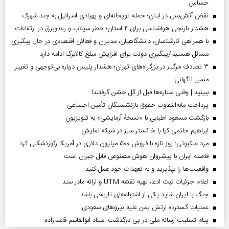
حساس
نقض آتش‌بس در لبنان؛ حمله توپخانه‌ای و پهپادی اسرائیل به چند شهرک
هشدار نارنجی هواشناسی برای ۴ استان؛ خطر سیلاب و رعدوبرق در ارتفاعات
با همراهی کارشناسان، دانشگاهیان، مدیران و فعالان اقتصادی در حال پیگیری
مسائل هستیم/پیگیری دولت برای افزایش مبلغ کالابرگ ادامه دارد
۳ تصادف مرگبار در بزرگراه‌های تهران؛ هشدار پلیس درباره بی‌توجهی و تغییر
مسیر ناگهانی
ببینید | وقتی ستاره‌ها قبل از گل جشن گرفتند!
پرداخت مابه‌التفاوت حقوق بازنشستگان تأمین اجتماعی
بازگشت مسعود اطیابی با «نسخهٔ آزمایشی» به تلویزیون
ابراهیم حاتمی کیا با خاکستر سبز در شبکه نمایش
مرد عنکبوتی: روز تازه با فروش ۵۰۰ میلیون دلاری در آمریکا رکوردشکنی کرد
فاصله ایران با پیشرو‌ان هوش مصنوعی قابل جبران است
واقعیت‌ها را بپذیرید و به تعهدات خود عمل کنید
اعلام جزئیات ثبت ادعا، تهیه نقشه UTM و ارائه مادر سند
جنگ با ایران شاید یکی از اشتباه‌های تاریخی باشد
عملیات گسترده ارتش یمن علیه نیروهای سعودی
پیام تسلیت رسانه ملی در پی درگذشت استاد ابوالقاسم قاسم‌زاده