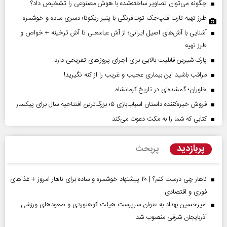
چگونه می‌توان تصاویر ساخته‌شده با هوش مصنوعی را تشخیص داد؟
طرز تهیه تارت فلپ‌جک توت‌فرنگی با پنیر ریکوتا؛ دسری ساده و خوشمزه
آشنایی با آش‌های اصیل ایرانی؛ از آش عباسعلی تا آش ترخینه + خواص و
طرز تهیه
پارک شیرین قابلیت‌ بالایی برای اجرای پروژهای تفریحی دارد
مراقب باشید این بیماری عجیب و غریب را از کنه نگیرید!
خاوران؛ گمشده‌ای در تاریخ کرمانشاه
فروش خیره‌کننده داستان اسباب‌بازی ۵؛ بزرگ‌ترین افتتاحیه سال برای پیکسار
کتابی که شما را به مکث دعوت می‌کند
پربازدید
پربحث
ناهار چی درست کنم؟ | ۲۰ پیشنهاد خوشمزه و ساده برای ناهار امروز + غذاهای
فوری و اقتصادی
امیرحسین بهداد به عنوان سرپرست هیئت کوهنوردی و صعودهای ورزشی
آذربایجان شرقی منصوب شد