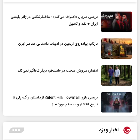
بررسی سریال «اعتراف می‌کنم»؛ ساختارشکنی در ژانر پلیسی
ایران + نقد و تحلیل
بازتاب پیاده‌روی اربعین در ادبیات داستانی معاصر ایران
امضای سروش صحت در «استخر» دیگر غافلگیر نمی‌کند
بررسی بازی Silent Hill: Townfall؛ از داستان و گیم‌پلی تا
تاریخ انتشار و سیستم مورد نیاز
اخبار ویژه