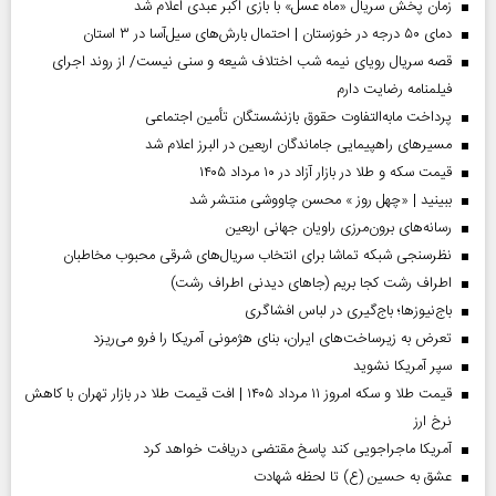
زمان پخش سریال «ماه عسل» با بازی اکبر عبدی اعلام شد
دمای ۵۰ درجه در خوزستان | احتمال بارش‌های سیل‌آسا در ۳ استان
قصه سریال رویای نیمه شب اختلاف شیعه و سنی نیست/ از روند اجرای
فیلمنامه رضایت دارم
پرداخت مابه‌التفاوت حقوق بازنشستگان تأمین اجتماعی
مسیر‌های راهپیمایی جاماندگان اربعین در البرز اعلام شد
قیمت سکه و طلا در بازار آزاد در ۱۰ مرداد ۱۴۰۵
ببینید | «چهل روز » محسن چاووشی منتشر شد
رسانه‌های برون‌مرزی راویان جهانی اربعین
نظرسنجی شبکه تماشا برای انتخاب سریال‌های شرقی محبوب مخاطبان
اطراف رشت کجا بریم (جاهای دیدنی اطراف رشت)
باج‌نیوزها؛ باج‌گیری در لباس افشاگری
تعرض به زیرساخت‌های ایران، بنای هژمونی آمریکا را فرو می‌ریزد
سپر آمریکا نشوید
قیمت طلا و سکه امروز ۱۱ مرداد ۱۴۰۵ | افت قیمت طلا در بازار تهران با کاهش
نرخ ارز
آمریکا ماجراجویی کند پاسخ مقتضی دریافت خواهد کرد
عشق به حسین (ع) تا لحظه شهادت