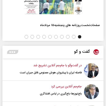
صفحات‌نخست‌روزنامه ها‌ی پنجشنبه‌۱۵ مردادماه
گفت و گو
در گفت‌و‌گو با جام‌جم آنلاین تشریح شد
فاصله ایران با پیشرو‌ان هوش مصنوعی قابل جبران است
جام‌جم آنلاین بررسی کرد
باج‌نیوزها؛ باج‌گیری در لباس افشاگری