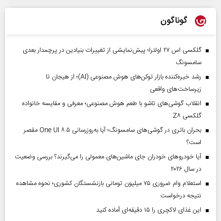
گوناگون
گلکسی اس ۲۷ اولترا؛ پیش‌نمایشی از تغییرات بنیادین در پرچمدار بعدی
سامسونگ
رشد خیره‌کننده بازار توکن‌های هوش مصنوعی (AI)؛ از هیجان تا
زیرساخت‌های واقعی
انقلاب گوشی‌های تاشو‌ با طعم هوش مصنوعی؛ معرفی و مقایسه خانواده
گلکسی Z۸
بحران باتری در گوشی‌های سامسونگ؛ آیا به‌روزرسانی One UI ۸.۵ مقصر
است؟
آیا خودروهای خودران جای ماشین‌های معمولی را می‌گیرند؟ بررسی وضعیت
در سال ۲۰۲۶
استعلام وام ضروری ۷۵ میلیون تومانی بازنشستگان کشوری؛ نحوه مشاهده
نتیجه درخواست
این غذای لاکچری را ۱۵ دقیقه‌ای آماده کنید