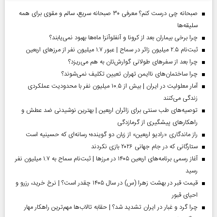
صبحانه چی درست کنم؟ معرفی ۳۰ صبحانه سریع، سالم و مقوی برای همه
سلیقه‌ها
چرا برخی بیماران بعد از کرونا و آنفلوآنزا ماه‌ها بهبود نمی‌یابند؟
ثبت‌نام ۲.۵ میلیون زائر در سماح | عبور ۱.۷ میلیون نفر از مرز‌های اربعین
چرا بعد از سفرهای طولانی گوارش‌تان به هم می‌ریزد؟
چرا ساختمان‌های ناایمن تهران تعیین تکلیف نمی‌شوند؟
آمار معلولیت در ایران | بیش از ۱۰.۵ میلیون نفر با محدودیت عملکردی
زندگی می‌کنند
توصیه‌های طب سنتی برای زائران اربعین | بهترین نوشیدنی ضد عطش و
راهکارهای پیشگیری از گرمازدگی
راز ماندگاری «رادیو اربعین» از زبان دو گوینده؛ رسانه‌ای که حسینیه است
ستارگانی که در جام جهانی ۲۰۲۶ بازی نکردند
آغاز رسمی برنامه‌های اربعین ۱۴۰۵ در مرز‌ها | ثبت‌نام سماح به ۱.۷ میلیون نفر
رسید
قیمت قبر در بهشت زهرا (س) در سال ۱۴۰۵ چقدر است؟ | نرخ خرید، رزرو و
احیای قبور
چرا گرد و غبار در ایران تشدید شد؟ | حقابه تالاب‌ها مهم‌ترین راهکار مهار