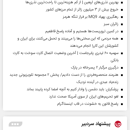
بهترین نذری‌های اربعین | از کم هزینه‌ترین تا راحت‌ترین نذری‌ها
خروج بیش از ۳ میلیون زائر از تمام مرز‌های کشور
رهگیری پهپاد MQ9 بر فراز تنگه هرمز
‌زائران سبز
در کمین تروریست‌ها هستیم و آماده پاسخ قاطعیم
همه مردمی که این سختی‌ها را می‌بینند و تحمل می‌کنند، برای ایران و
کشورشان این کاررا انجام می‌دهند
سهمیه ۶۰ لیتری پابرجاست | آخرین وضعیت اتصال کارت سوخت به کارت
بانکی
درگیری مرگبار ۲ پسرخاله در پارک
هنرمند منحصر‌به‌فردی را از دست دادیم/ پخش ۲ مجموعه تلویزیونی جدید
زنده‌یاد عبدی در آینده نزدیک
پزشکیان: باید دشمن را وادار کنیم به آنچه امضا کرده پایبند بماند
لغو تحریم‌های ایران از سوی آمریکا صحت ندارد
پاسخ قانون به خشونت در قاب اینستاگرام
پیشنهاد سردبیر