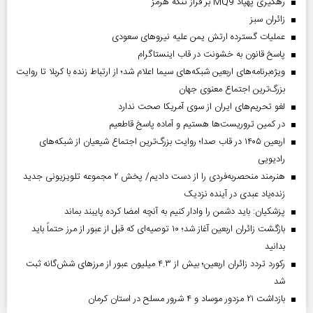
رهگیری پهپاد MQ9 بر فراز تنگه هرمز
‌زائران سبز
عملیات گسترده ارتش یمن علیه نیروهای سعودی
پاسخ قانون به خشونت در قاب اینستاگرام
ویژه‌برنامه‌های اربعین شبکه‌های سیما اعلام شد؛ از ارتباط زنده با کربلا تا روایت
بزرگ‌ترین اجتماع معنوی جهان
لغو تحریم‌های ایران از سوی آمریکا صحت ندارد
در کمین تروریست‌ها هستیم و آماده پاسخ قاطعیم
اربعین ۱۴۰۵ در قاب صدا؛ روایت بزرگ‌ترین اجتماع شیعیان از شبکه‌های
رادیویی
هنرمند منحصر‌به‌فردی را از دست دادیم/ پخش ۲ مجموعه تلویزیونی جدید
زنده‌یاد عبدی در آینده نزدیک
پزشکیان: باید دشمن را وادار کنیم به آنچه امضا کرده پایبند بماند
بازگشت زائران اربعین آغاز شد؛ ۱۰ توصیه‌ای که قبل از عبور از مرز حتماً باید
بدانید
رکورد تردد زائران اربعین؛ بیش از ۴.۳ میلیون عبور از مرزهای شش‌گانه ثبت
شد
بازداشت ۲۱ مزدور موساد و ۴ شرور مسلح در استان کرمان