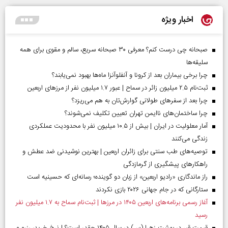
اخبار ویژه
صبحانه چی درست کنم؟ معرفی ۳۰ صبحانه سریع، سالم و مقوی برای همه
سلیقه‌ها
چرا برخی بیماران بعد از کرونا و آنفلوآنزا ماه‌ها بهبود نمی‌یابند؟
ثبت‌نام ۲.۵ میلیون زائر در سماح | عبور ۱.۷ میلیون نفر از مرز‌های اربعین
چرا بعد از سفرهای طولانی گوارش‌تان به هم می‌ریزد؟
چرا ساختمان‌های ناایمن تهران تعیین تکلیف نمی‌شوند؟
آمار معلولیت در ایران | بیش از ۱۰.۵ میلیون نفر با محدودیت عملکردی
زندگی می‌کنند
توصیه‌های طب سنتی برای زائران اربعین | بهترین نوشیدنی ضد عطش و
راهکارهای پیشگیری از گرمازدگی
راز ماندگاری «رادیو اربعین» از زبان دو گوینده؛ رسانه‌ای که حسینیه است
ستارگانی که در جام جهانی ۲۰۲۶ بازی نکردند
آغاز رسمی برنامه‌های اربعین ۱۴۰۵ در مرز‌ها | ثبت‌نام سماح به ۱.۷ میلیون نفر
رسید