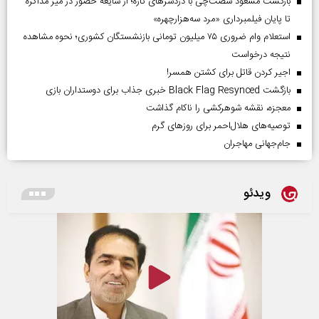
بازگشت مسعود شصت‌چی با دردسر‌های تازه؛ از شایعه حضور در میز مذاکره
تا پایان فیلمبرداری «مرد سه‌هزارچهره»
استعلام وام ضروری ۷۵ میلیون تومانی بازنشستگان کشوری؛ نحوه مشاهده
نتیجه درخواست
اجیر کردن قاتل برای کشتن همسر!
بازگشت Black Flag Resynced خبری جذاب برای دوستداران بازی
معجزه، نقشه شوهرکشی را ناکام گذاشت
توصیه‌های هلال‌احمر برای روز‌های گرم
جام‌جهانی مهاجران
ویدئو