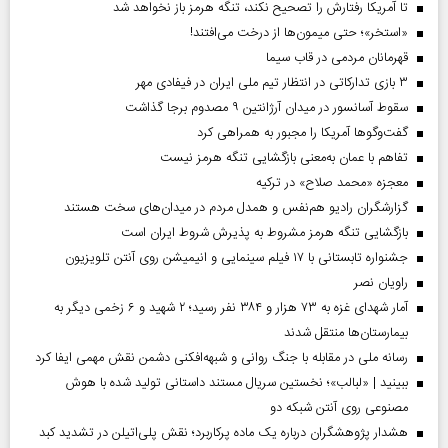
تا آمریکا رفتارش را تصحیح نکند، تنگه هرمز باز نخواهد شد
«استخر»‌‌؛ حتی میمون‌ها از درخت می‌افتند!
قهرمانان مردمی در قاب سیما
۳ بازی تدارکاتی در انتظار تیم ملی ایران در فیفادی مهر
سقوط آسانسور در میدان آرژانتین ۹ مصدوم برجا گذاشت
گفت‌وگوها آمریکا را مجبور به همراهی کرد
تفاهم با عمان به‌معنی بازگشایی تنگه هرمز نیست
معجزه «محمد صلاح» در ترکیه
گزارشگران رادیو هم‌نفس و همدل مردم در میدان‌های سخت هستند
بازگشایی تنگه هرمز مشروط به پذیرش شروط ایران است
جشنواره تابستانی با ۱۷ فیلم سینمایی و انیمیشن روی آنتن تلویزیون
راویان نصر
آمار شهدای غزه به ۷۳ هزار و ۳۸۴ نفر رسید؛ ۲ شهید و ۶ زخمی دیگر به
بیمارستان‌ها منتقل شدند
رسانه ملی در مقابله با جنگ روانی و شبهه‌افکنی دشمن نقش مهمی ایفا کرد
ببینید | «لبالب»؛ نخستین سریال مستند داستانی تولید شده با هوش
مصنوعی روی آنتن شبکه دو
هشدار پژوهشگران درباره یک ماده پرکاربرد؛ نقش پلی‌اتیلن در تشدید کبد