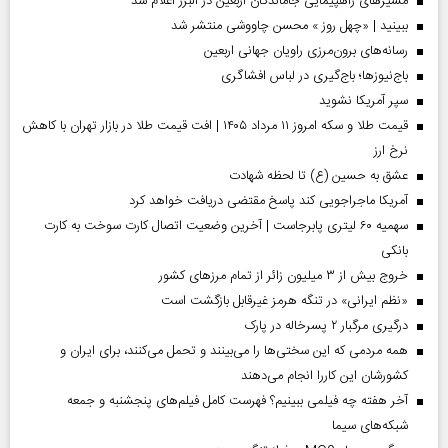
مسیر‌های راهپیمایی جاماندگان اربعین در البرز اعلام شد
ببینید | «چهل روز » محسن چاووشی منتشر شد
رسانه‌های برون‌مرزی راویان جهانی اربعین
باج‌نیوزها؛ باج‌گیری در لباس افشاگری
سپر آمریکا نشوید
قیمت طلا و سکه امروز ۱۱ مرداد ۱۴۰۵ | افت قیمت طلا در بازار تهران با کاهش
نرخ ارز
عشق به حسین (ع) تا لحظه شهادت
آمریکا ماجراجویی کند پاسخ مقتضی دریافت خواهد کرد
سهمیه ۶۰ لیتری پابرجاست | آخرین وضعیت اتصال کارت سوخت به کارت
بانکی
خروج بیش از ۳ میلیون زائر از تمام مرز‌های کشور
«نظم ایرانی» در تنگه هرمز غیرقابل بازگشت است
درگیری مرگبار ۲ پسرخاله در پارک
همه مردمی که این سختی‌ها را می‌بینند و تحمل می‌کنند، برای ایران و
کشورشان این کاررا انجام می‌دهند
آخر هفته چه فیلمی ببینیم؟ فهرست کامل فیلم‌های پنجشنبه و جمعه
شبکه‌های سیما