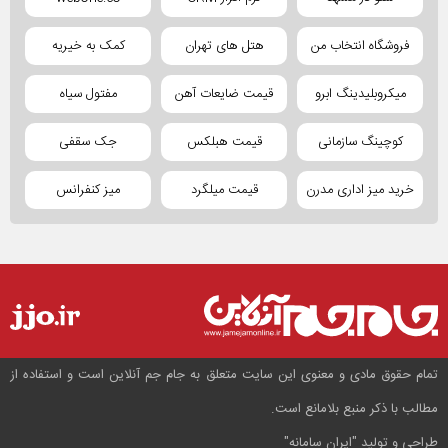
فروشگاه انتخاب من
هتل های تهران
کمک به خیریه
میکروبلیدینگ ابرو
قیمت ضایعات آهن
مفتول سیاه
کوچینگ سازمانی
قیمت هبلکس
جک سقفی
خرید میز اداری مدرن
قیمت میلگرد
میز کنفرانس
تمام حقوق مادی و معنوی این سایت متعلق به جام جم آنلاین است و استفاده از
مطالب با ذکر منبع بلامانع است.
طراحی و تولید
"ایران سامانه"