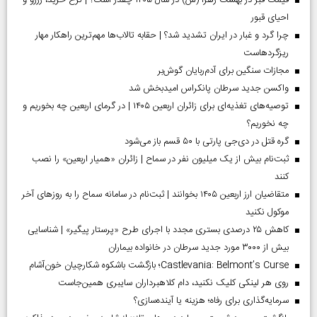
قیمت قبر در بهشت زهرا (س) در سال ۱۴۰۵ چقدر است؟ | نرخ خرید، رزرو و
احیای قبور
چرا گرد و غبار در ایران تشدید شد؟ | حقابه تالاب‌ها مهم‌ترین راهکار مهار
ریزگردهاست
مجازات سنگین برای آدم‌ربایان گوش‌بر
واکسن جدید سرطان پانکراس امیدبخش شد
توصیه‌های تغذیه‌ای برای زائران اربعین ۱۴۰۵ | در گرمای اربعین چه بخوریم و
چه نخوریم؟
گره قتل در دی‌جی پارتی با ۵۰ قسم باز می‌شود
ثبت‌نام بیش از یک میلیون نفر در سماح | زائران «همیار اربعین» را نصب
کنند
متقاضیان ارز اربعین ۱۴۰۵ بخوانند | ثبت‌نام در سامانه سماح را به روز‌های آخر
موکول نکنید
کاهش ۲۵ درصدی بستری مجدد با اجرای طرح «پرستار پیگیر» | شناسایی
بیش از ۳۰۰۰ مورد جدید سرطان در خانواده بیماران
Castlevania: Belmont’s Curse؛ بازگشت باشکوه شکارچیان خون‌آشام
روی هر لینکی کلیک نکنید، دام کلاهبرداران سایبری همین‌جاست
سرمایه‌گذاری برای رفاه؛ هزینه یا آینده‌سازی؟