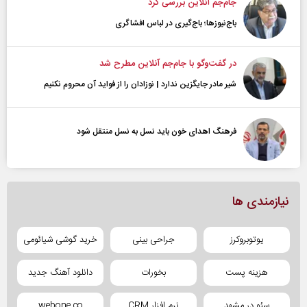
جام‌جم آنلاین بررسی کرد
باج‌نیوزها؛ باج‌گیری در لباس افشاگری
در گفت‌و‌گو با جام‌جم آنلاین مطرح شد
شیر مادر جایگزین ندارد | نوزادان را از فواید آن محروم نکنیم
فرهنگ اهدای خون باید نسل به نسل منتقل شود
نیازمندی ها
یوتوبروکرز
جراحی بینی
خرید گوشی شیائومی
هزینه پست
بخورات
دانلود آهنگ جدید
سئو در مشهد
نرم افزار CRM
webone.co