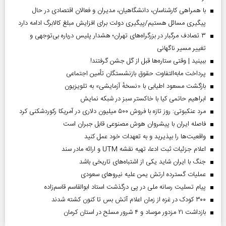
با همراهی کارشناسان، دانشگاهیان، مدیران و فعالان اقتصادی در حال
پیگیری مسائل هستیم/پیگیری دولت برای افزایش مبلغ کالابرگ ادامه دارد
۳ تصادف مرگبار در بزرگراه‌های تهران؛ هشدار پلیس درباره بی‌توجهی و
تغییر مسیر ناگهانی
ببینید | وقتی ستاره‌ها قبل از گل جشن گرفتند!
پرداخت مابه‌التفاوت حقوق بازنشستگان تأمین اجتماعی
بازگشت مسعود اطیابی با «نسخهٔ آزمایشی» به تلویزیون
ابراهیم حاتمی کیا با خاکستر سبز در شبکه نمایش
مرد عنکبوتی: روز تازه با فروش ۵۰۰ میلیون دلاری در آمریکا رکوردشکنی کرد
فاصله ایران با پیشرو‌ان هوش مصنوعی قابل جبران است
واقعیت‌ها را بپذیرید و به تعهدات خود عمل کنید
اعلام جزئیات ثبت ادعا، تهیه نقشه UTM و ارائه مادر سند
جنگ با ایران شاید یکی از اشتباه‌های تاریخی باشد
عملیات گسترده ارتش یمن علیه نیروهای سعودی
پیام تسلیت رسانه ملی در پی درگذشت استاد ابوالقاسم قاسم‌زاده
۳۰۰ کودک در غزه از زمان اعلام آتش بس تا کنون کشته شدند
بازداشت ۲۱ مزدور موساد و ۴ شرور مسلح در استان کرمان