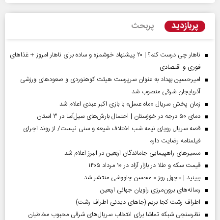
پربازدید
پربحث
ناهار چی درست کنم؟ | ۲۰ پیشنهاد خوشمزه و ساده برای ناهار امروز + غذاهای
فوری و اقتصادی
امیرحسین بهداد به عنوان سرپرست هیئت کوهنوردی و صعودهای ورزشی
آذربایجان شرقی منصوب شد
زمان پخش سریال «ماه عسل» با بازی اکبر عبدی اعلام شد
دمای ۵۰ درجه در خوزستان | احتمال بارش‌های سیل‌آسا در ۳ استان
قصه سریال رویای نیمه شب اختلاف شیعه و سنی نیست/ از روند اجرای
فیلمنامه رضایت دارم
مسیر‌های راهپیمایی جاماندگان اربعین در البرز اعلام شد
قیمت سکه و طلا در بازار آزاد در ۱۰ مرداد ۱۴۰۵
ببینید | «چهل روز » محسن چاووشی منتشر شد
رسانه‌های برون‌مرزی راویان جهانی اربعین
اطراف رشت کجا بریم (جاهای دیدنی اطراف رشت)
نظرسنجی شبکه تماشا برای انتخاب سریال‌های شرقی محبوب مخاطبان