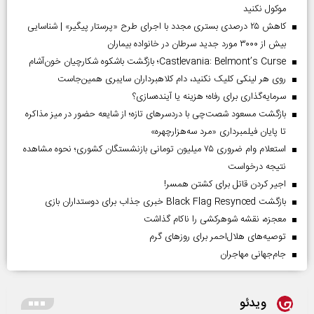
موکول نکنید
کاهش ۲۵ درصدی بستری مجدد با اجرای طرح «پرستار پیگیر» | شناسایی
بیش از ۳۰۰۰ مورد جدید سرطان در خانواده بیماران
Castlevania: Belmont’s Curse؛ بازگشت باشکوه شکارچیان خون‌آشام
روی هر لینکی کلیک نکنید، دام کلاهبرداران سایبری همین‌جاست
سرمایه‌گذاری برای رفاه؛ هزینه یا آینده‌سازی؟
بازگشت مسعود شصت‌چی با دردسر‌های تازه؛ از شایعه حضور در میز مذاکره
تا پایان فیلمبرداری «مرد سه‌هزارچهره»
استعلام وام ضروری ۷۵ میلیون تومانی بازنشستگان کشوری؛ نحوه مشاهده
نتیجه درخواست
اجیر کردن قاتل برای کشتن همسر!
بازگشت Black Flag Resynced خبری جذاب برای دوستداران بازی
معجزه، نقشه شوهرکشی را ناکام گذاشت
توصیه‌های هلال‌احمر برای روز‌های گرم
جام‌جهانی مهاجران
ویدئو