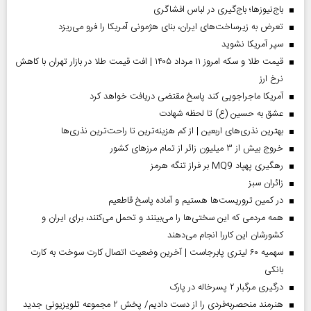
باج‌نیوزها؛ باج‌گیری در لباس افشاگری
تعرض به زیرساخت‌های ایران، بنای هژمونی آمریکا را فرو می‌ریزد
سپر آمریکا نشوید
قیمت طلا و سکه امروز ۱۱ مرداد ۱۴۰۵ | افت قیمت طلا در بازار تهران با کاهش
نرخ ارز
آمریکا ماجراجویی کند پاسخ مقتضی دریافت خواهد کرد
عشق به حسین (ع) تا لحظه شهادت
بهترین نذری‌های اربعین | از کم هزینه‌ترین تا راحت‌ترین نذری‌ها
خروج بیش از ۳ میلیون زائر از تمام مرز‌های کشور
رهگیری پهپاد MQ9 بر فراز تنگه هرمز
‌زائران سبز
در کمین تروریست‌ها هستیم و آماده پاسخ قاطعیم
همه مردمی که این سختی‌ها را می‌بینند و تحمل می‌کنند، برای ایران و
کشورشان این کاررا انجام می‌دهند
سهمیه ۶۰ لیتری پابرجاست | آخرین وضعیت اتصال کارت سوخت به کارت
بانکی
درگیری مرگبار ۲ پسرخاله در پارک
هنرمند منحصر‌به‌فردی را از دست دادیم/ پخش ۲ مجموعه تلویزیونی جدید