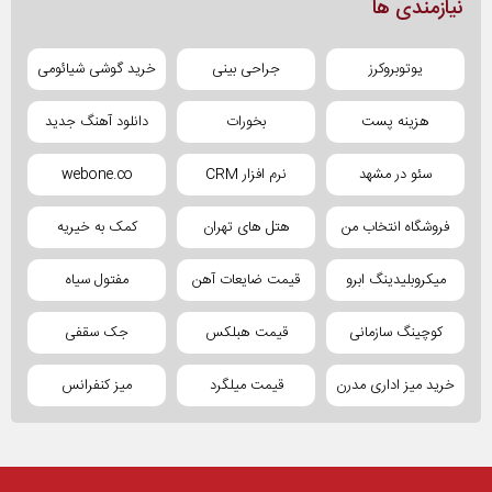
نیازمندی ها
یوتوبروکرز
جراحی بینی
خرید گوشی شیائومی
هزینه پست
بخورات
دانلود آهنگ جدید
سئو در مشهد
نرم افزار CRM
webone.co
فروشگاه انتخاب من
هتل های تهران
کمک به خیریه
میکروبلیدینگ ابرو
قیمت ضایعات آهن
مفتول سیاه
کوچینگ سازمانی
قیمت هبلکس
جک سقفی
خرید میز اداری مدرن
قیمت میلگرد
میز کنفرانس