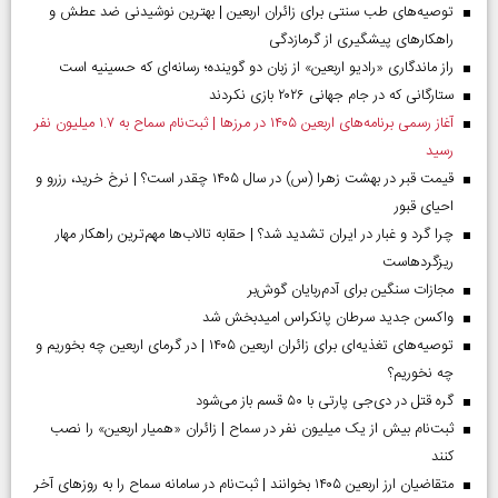
توصیه‌های طب سنتی برای زائران اربعین | بهترین نوشیدنی ضد عطش و
راهکارهای پیشگیری از گرمازدگی
راز ماندگاری «رادیو اربعین» از زبان دو گوینده؛ رسانه‌ای که حسینیه است
ستارگانی که در جام جهانی ۲۰۲۶ بازی نکردند
آغاز رسمی برنامه‌های اربعین ۱۴۰۵ در مرز‌ها | ثبت‌نام سماح به ۱.۷ میلیون نفر
رسید
قیمت قبر در بهشت زهرا (س) در سال ۱۴۰۵ چقدر است؟ | نرخ خرید، رزرو و
احیای قبور
چرا گرد و غبار در ایران تشدید شد؟ | حقابه تالاب‌ها مهم‌ترین راهکار مهار
ریزگردهاست
مجازات سنگین برای آدم‌ربایان گوش‌بر
واکسن جدید سرطان پانکراس امیدبخش شد
توصیه‌های تغذیه‌ای برای زائران اربعین ۱۴۰۵ | در گرمای اربعین چه بخوریم و
چه نخوریم؟
گره قتل در دی‌جی پارتی با ۵۰ قسم باز می‌شود
ثبت‌نام بیش از یک میلیون نفر در سماح | زائران «همیار اربعین» را نصب
کنند
متقاضیان ارز اربعین ۱۴۰۵ بخوانند | ثبت‌نام در سامانه سماح را به روز‌های آخر