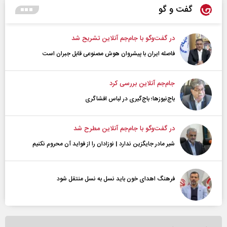
گفت و گو
در گفت‌و‌گو با جام‌جم آنلاین تشریح شد
فاصله ایران با پیشرو‌ان هوش مصنوعی قابل جبران است
جام‌جم آنلاین بررسی کرد
باج‌نیوزها؛ باج‌گیری در لباس افشاگری
در گفت‌و‌گو با جام‌جم آنلاین مطرح شد
شیر مادر جایگزین ندارد | نوزادان را از فواید آن محروم نکنیم
فرهنگ اهدای خون باید نسل به نسل منتقل شود