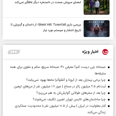
امضای سروش صحت در «استخر» دیگر غافلگیر نمی‌کند
بررسی بازی Silent Hill: Townfall؛ از داستان و گیم‌پلی تا
تاریخ انتشار و سیستم مورد نیاز
اخبار ویژه
صبحانه چی درست کنم؟ معرفی ۳۰ صبحانه سریع، سالم و مقوی برای همه
سلیقه‌ها
چرا برخی بیماران بعد از کرونا و آنفلوآنزا ماه‌ها بهبود نمی‌یابند؟
ثبت‌نام ۲.۵ میلیون زائر در سماح | عبور ۱.۷ میلیون نفر از مرز‌های اربعین
چرا بعد از سفرهای طولانی گوارش‌تان به هم می‌ریزد؟
چرا ساختمان‌های ناایمن تهران تعیین تکلیف نمی‌شوند؟
آمار معلولیت در ایران | بیش از ۱۰.۵ میلیون نفر با محدودیت عملکردی
زندگی می‌کنند