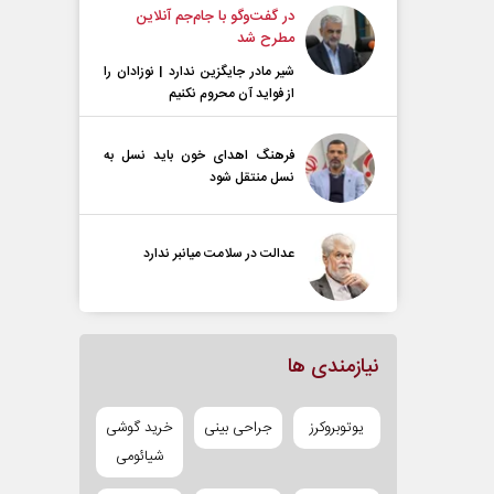
در گفت‌و‌گو با جام‌جم آنلاین
مطرح شد
شیر مادر جایگزین ندارد | نوزادان را
از فواید آن محروم نکنیم
فرهنگ اهدای خون باید نسل به
نسل منتقل شود
عدالت در سلامت میانبر ندارد
نیازمندی ها
یوتوبروکرز
جراحی بینی
خرید گوشی
شیائومی