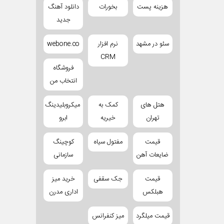
هزینه پست
بخورات
دانلود آهنگ
جدید
سئو در مشهد
نرم افزار
webone.co
CRM
فروشگاه
انتخاب من
هتل های
کمک به
میکروبلیدینگ
تهران
خیریه
ابرو
قیمت
مفتول سیاه
کوچینگ
ضایعات آهن
سازمانی
قیمت
جک سقفی
خرید میز
هبلکس
اداری مدرن
قیمت میلگرد
میز کنفرانس