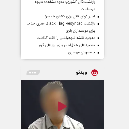
بازنشستگان کشوری؛ نحوه مشاهده نتیجه
درخواست
اجیر کردن قاتل برای کشتن همسر!
بازگشت Black Flag Resynced خبری جذاب
برای دوستداران بازی
معجزه، نقشه شوهرکشی را ناکام گذاشت
توصیه‌های هلال‌احمر برای روز‌های گرم
جام‌جهانی مهاجران
ویدئو