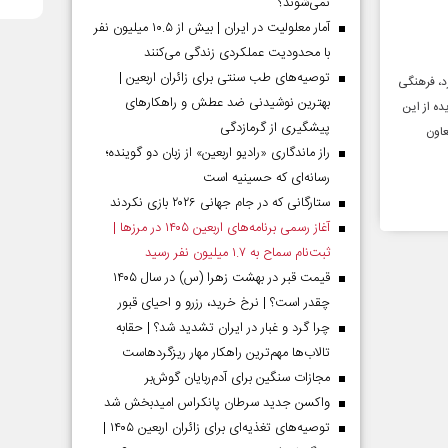
نمی‌شوند؟
آمار معلولیت در ایران | بیش از ۱۰.۵ میلیون نفر
با محدودیت عملکردی زندگی می‌کنند
توصیه‌های طب سنتی برای زائران اربعین |
د، فرهنگی
بهترین نوشیدنی ضد عطش و راهکارهای
ده از این
پیشگیری از گرمازدگی
عاون
راز ماندگاری «رادیو اربعین» از زبان دو گوینده؛
رسانه‌ای که حسینیه است
ستارگانی که در جام جهانی ۲۰۲۶ بازی نکردند
آغاز رسمی برنامه‌های اربعین ۱۴۰۵ در مرز‌ها |
ثبت‌نام سماح به ۱.۷ میلیون نفر رسید
قیمت قبر در بهشت زهرا (س) در سال ۱۴۰۵
چقدر است؟ | نرخ خرید، رزرو و احیای قبور
چرا گرد و غبار در ایران تشدید شد؟ | حقابه
تالاب‌ها مهم‌ترین راهکار مهار ریزگردهاست
مجازات سنگین برای آدم‌ربایان گوش‌بر
واکسن جدید سرطان پانکراس امیدبخش شد
توصیه‌های تغذیه‌ای برای زائران اربعین ۱۴۰۵ |