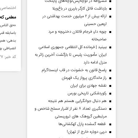
مشروطه در کوچه‌پس‌کوچه‌های پایتخت
اختصاصی ج
بازداشت قاتل کارگر باربری در باغ‌ویلا
ارائه بیش از ۲ میلیون خدمت بهداشتی در
معلمی که 
اربعین حسینی
«حق الناس 
چوبه دار، فرجام قاتلان دختربچه و مرد
باسابقه قمی
صاحبخانه
بدهی؛ همین 
ببینید | فرمانده کل انتظامی جمهوری اسلامی
انضباطی بود
ایران­: مأموریت پلیس تا بازگشت آخرین زائر به
کد خبر: ۱۰۵۸۱۳۷ تاریخ انتشار : ۱۳۹۶/۰۵/۱۲
منزل ادامه دارد
پاسخ قانون به خشونت در قاب اینستاگرام
راز ماندگاری پرواز یک قهرمان
نقشه جهادی برای ایران
رکوردشکنی تاریخی بورس
هم دنبال جوانگرایی هستم هم نتیجه
دستگیری تعداد ۸ نفر از اشرار مسلح شاخص و
مرتبطین گروهک های تروریستی
قطعه گمشده پازل کهکشانی‌ها
دربی دوباره خارج از تهران!