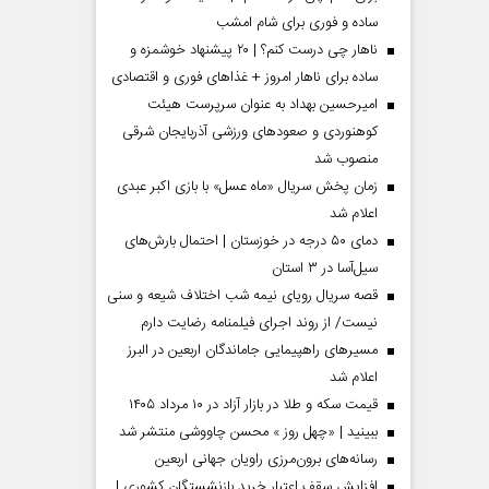
ساده و فوری برای شام امشب
ناهار چی درست کنم؟ | ۲۰ پیشنهاد خوشمزه و
ساده برای ناهار امروز + غذاهای فوری و اقتصادی
امیرحسین بهداد به عنوان سرپرست هیئت
کوهنوردی و صعودهای ورزشی آذربایجان شرقی
منصوب شد
زمان پخش سریال «ماه عسل» با بازی اکبر عبدی
اعلام شد
دمای ۵۰ درجه در خوزستان | احتمال بارش‌های
سیل‌آسا در ۳ استان
قصه سریال رویای نیمه شب اختلاف شیعه و سنی
نیست/ از روند اجرای فیلمنامه رضایت دارم
مسیر‌های راهپیمایی جاماندگان اربعین در البرز
اعلام شد
قیمت سکه و طلا در بازار آزاد در ۱۰ مرداد ۱۴۰۵
ببینید | «چهل روز » محسن چاووشی منتشر شد
رسانه‌های برون‌مرزی راویان جهانی اربعین
افزایش سقف اعتبار خرید بازنشستگان کشوری |