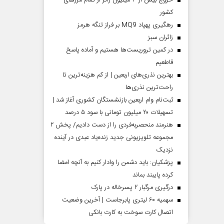
خروج بیش از ۳ میلیون زائر از تمام مرز‌های
کشور
رهگیری پهپاد MQ9 بر فراز تنگه هرمز
‌زائران سبز
در کمین تروریست‌ها هستیم و آماده پاسخ
قاطعیم
بهترین نذری‌های اربعین | از کم هزینه‌ترین تا
راحت‌ترین نذری‌ها
ثبت‌نام وام اربعین بازنشستگان کشوری آغاز شد |
تسهیلات ۲۰ میلیون تومانی با سود ۵ درصد
هنرمند منحصر‌به‌فردی را از دست دادیم/ پخش ۲
مجموعه تلویزیونی جدید زنده‌یاد عبدی در آینده
نزدیک
پزشکیان: باید دشمن را وادار کنیم به آنچه امضا
کرده پایبند بماند
درگیری مرگبار ۲ پسرخاله در پارک
سهمیه ۶۰ لیتری پابرجاست | آخرین وضعیت
اتصال کارت سوخت به کارت بانکی