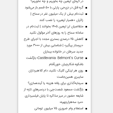
در گرمای اربعین چه بخوریم و چه نخوریم؟
گره قتل در دی‌جی پارتی با ۵۰ قسم باز می‌شود
ثبت‌نام بیش از یک میلیون نفر در سماح |
زائران «همیار اربعین» را نصب کنند
متقاضیان ارز اربعین ۱۴۰۵ بخوانند | ثبت‌نام در
سامانه سماح را به روز‌های آخر موکول نکنید
کاهش ۲۵ درصدی بستری مجدد با اجرای طرح
«پرستار پیگیر» | شناسایی بیش از ۳۰۰۰ مورد
جدید سرطان در خانواده بیماران
Castlevania: Belmont’s Curse؛ بازگشت
باشکوه شکارچیان خون‌آشام
روی هر لینکی کلیک نکنید، دام کلاهبرداران
سایبری همین‌جاست
سرمایه‌گذاری برای رفاه؛ هزینه یا آینده‌سازی؟
بازگشت مسعود شصت‌چی با دردسر‌های تازه؛ از
شایعه حضور در میز مذاکره تا پایان فیلمبرداری
«مرد سه‌هزارچهره»
استعلام وام ضروری ۷۵ میلیون تومانی