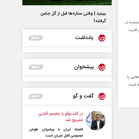
ببینید | وقتی ستاره‌ها قبل از گل جشن
گرفتند!
سترده در
یش قدرت
یادداشت
پیشخوان
هایی را
اط است.
گفت و گو
در گفت‌و‌گو با جام‌جم آنلاین
تشریح شد
فاصله ایران با پیشرو‌ان هوش
مصنوعی قابل جبران است