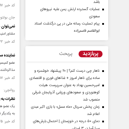
باشد
کد خبر: ۱۲۷۷۵۹۷ تاریخ انتشار : ۱۳۹۹/۰۷/۰۷
عملیات گسترده ارتش یمن علیه نیروهای
سعودی
جان بولتو
پیام تسلیت رسانه ملی در پی درگذشت استاد
نمی‌توان ه
ابوالقاسم قاسم‌زاده
مشاور امنیت
کد خبر: ۱۲۴۰۳۷۲ تاریخ انتشار : ۱۳۹۸/۰۹/۱۲
پربازدید
پربحث
نماینده م
عضو کمیسیو
مذاکره‌کنند
ناهار چی درست کنم؟ | ۲۰ پیشنهاد خوشمزه و
ساده برای ناهار امروز + غذاهای فوری و اقتصادی
کد خبر: ۶۲۶۶۱۷ تاریخ انتشار : ۱۳۹۲/۰۹/۲۵
امیرحسین بهداد به عنوان سرپرست هیئت
روانچی:
کوهنوردی و صعودهای ورزشی آذربایجان شرقی
نظرات به 
منصوب شد
زمان پخش سریال «ماه عسل» با بازی اکبر عبدی
به یکدیگر 
اعلام شد
دمای ۵۰ درجه در خوزستان | احتمال بارش‌های
کد خبر: ۶۱۷۸۶۵ تاریخ انتشار : ۱۳۹۲/۰۹/۰۱
سیل‌آسا در ۳ استان