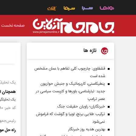
صفحه نخست
تازه ها
قشقاوی: چارچوب کلی تفاهم با عمان مشخص
شده است
یک تحلیلگر
پنطیکاستی، کاریزماتیک و جنبش حواریون
جدید: تبارشناسی، باور‌ها و کاربست سیاسی در
همچنان اح
عصر ترامپ
یک تحلیلگر 
خبرنگاران؛ راویان حقیقت جنگ
کد خبر: ۱۵۴۴۳۹۰ تاریخ انتشار : ۱۴۰۴/۱۲/۰۶
ترکیب طلایی برنج، لوبیا و گوشت که فراموش
رئیس‌جمهو
نمی‌شود
بهترین هدیه روز خبرنگار
راه حل مو