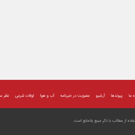
ه ما
پیوندها
آرشیو
عضویت در خبرنامه
آب و هوا
اوقات شرعی
نظر س
ده از مطالب با ذکر منبع بلامانع است.