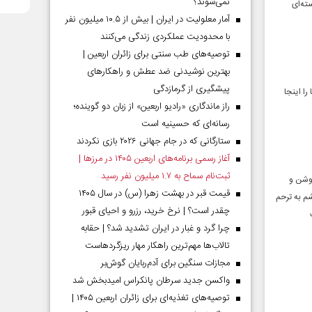
نمی‌شوند؟
ته‌ای
آمار معلولیت در ایران | بیش از ۱۰.۵ میلیون نفر
با محدودیت عملکردی زندگی می‌کنند
توصیه‌های طب سنتی برای زائران اربعین |
بهترین نوشیدنی ضد عطش و راهکارهای
پیشگیری از گرمازدگی
ا اینجا
راز ماندگاری «رادیو اربعین» از زبان دو گوینده؛
رسانه‌ای که حسینیه است
ستارگانی که در جام جهانی ۲۰۲۶ بازی نکردند
آغاز رسمی برنامه‌های اربعین ۱۴۰۵ در مرز‌ها |
ثبت‌نام سماح به ۱.۷ میلیون نفر رسید
روشن و
قیمت قبر در بهشت زهرا (س) در سال ۱۴۰۵
م به ترحم
چقدر است؟ | نرخ خرید، رزرو و احیای قبور
چرا گرد و غبار در ایران تشدید شد؟ | حقابه
تالاب‌ها مهم‌ترین راهکار مهار ریزگردهاست
مجازات سنگین برای آدم‌ربایان گوش‌بر
واکسن جدید سرطان پانکراس امیدبخش شد
توصیه‌های تغذیه‌ای برای زائران اربعین ۱۴۰۵ |