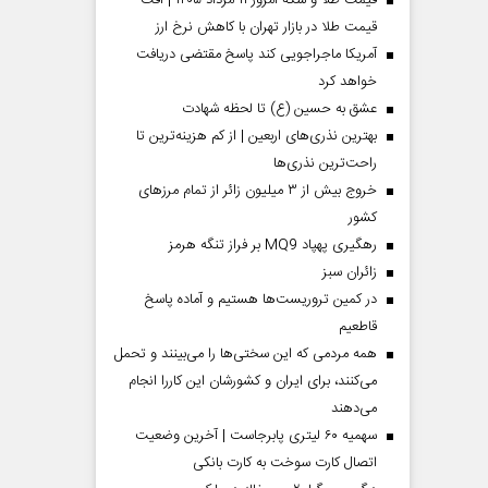
قیمت طلا و سکه امروز ۱۱ مرداد ۱۴۰۵ | افت
قیمت طلا در بازار تهران با کاهش نرخ ارز
آمریکا ماجراجویی کند پاسخ مقتضی دریافت
خواهد کرد
عشق به حسین (ع) تا لحظه شهادت
بهترین نذری‌های اربعین | از کم هزینه‌ترین تا
راحت‌ترین نذری‌ها
خروج بیش از ۳ میلیون زائر از تمام مرز‌های
کشور
رهگیری پهپاد MQ9 بر فراز تنگه هرمز
‌زائران سبز
در کمین تروریست‌ها هستیم و آماده پاسخ
قاطعیم
همه مردمی که این سختی‌ها را می‌بینند و تحمل
می‌کنند، برای ایران و کشورشان این کاررا انجام
می‌دهند
سهمیه ۶۰ لیتری پابرجاست | آخرین وضعیت
اتصال کارت سوخت به کارت بانکی