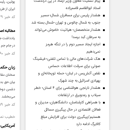
پیام تسلیت معاون وزیر ارشاد در پی درگذشت
پوتین، رئی
استاد ابوالقاسم قاسم‌زاده
ایران از طری
هشدار پلیس برای مسافران شمال؛ مسیر
کد خبر: ۱۵۲۱۶۲۹ تاریخ انتشار : ۱۴۰۴/۰۷/۱۵
جنوب به شمال چالوس و تهران–شمال بسته شد
هشدار متخصصان؛ هپاتیت خاموش می‌تواند
مطالبه اص
به سرطان کبد برسد!
یادداشت جع
اجازه ایجاد مسیر دوم را در تنگه هرمز
در جام جم آ
نمی‌دهیم
کد خبر: ۱۵۰۸۸۶۰ تاریخ انتشار : ۱۴۰۴/۰۴/۱۹
هک شرکت‌های مالی با تماس تلفنی؛ فیشینگ
صوتی برای سرقت اطلاعات حساس
زبان حکم
نقض آتش‌بس در لبنان؛ حمله توپخانه‌ای و
سخنان مقام
پهپادی اسرائیل به چند شهرک
بیان حق بد
هشدار نارنجی هواشناسی برای ۴ استان؛ خطر
دشمن دوختن
سیلاب و رعدوبرق در ارتفاعات
می‌بخشد. 
با همراهی کارشناسان، دانشگاهیان، مدیران و
کد خبر: ۱۴۹۹۷۱۹ تاریخ انتشار : ۱۴۰۴/۰۱/۲۷
فعالان اقتصادی در حال پیگیری مسائل
هستیم/پیگیری دولت برای افزایش مبلغ
خطیب نماز
کالابرگ ادامه دارد
آمریکایی‌