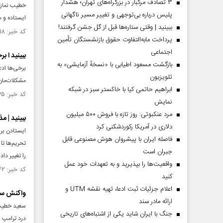
۳ تصادف مرگبار در بزرگراه‌های تهران؛ هشدار
خطیب نماز ج
پلیس درباره بی‌توجهی و تغییر مسیر ناگهانی
ایستاده و 
ببینید | وقتی ستاره‌ها قبل از گل جشن گرفتند!
کد خبر: ۱۴۹۶۸۱۸ تاریخ انتشار : ۱۴۰۳/۱۲/۲۴
پرداخت مابه‌التفاوت حقوق بازنشستگان تأمین
اجتماعی
ببینید ا ب
بازگشت مسعود اطیابی با «نسخهٔ آزمایشی» به
برخی‌ها ادع
تلویزیون
مشکلات‌مان 
ابراهیم حاتمی کیا با خاکستر سبز در شبکه
کد خبر: ۱۴۶۱۶۷۵ تاریخ انتشار : ۱۴۰۳/۰۳/۳۱
نمایش
مرد عنکبوتی: روز تازه با فروش ۵۰۰ میلیون
ببینید | م
دلاری در آمریکا رکوردشکنی کرد
ایستادن بر 
فاصله ایران با پیشرو‌ان هوش مصنوعی قابل
تحریم‌ها تا
جبران است
را تغییر دا
واقعیت‌ها را بپذیرید و به تعهدات خود عمل
کد خبر: ۱۴۰۲۳۴۲ تاریخ انتشار : ۱۴۰۲/۰۱/۱۱
کنید
اعلام جزئیات ثبت ادعا، تهیه نقشه UTM و
واکنش سخن
ارائه مادر سند
سعید خطیب ز
جنگ با ایران شاید یکی از اشتباه‌های تاریخی
درد ترامپ ب