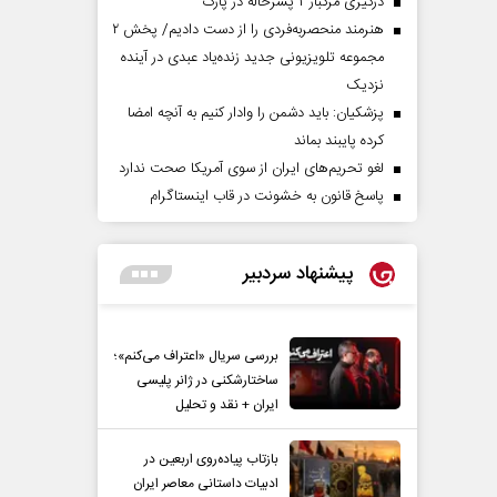
درگیری مرگبار ۲ پسرخاله در پارک
هنرمند منحصر‌به‌فردی را از دست دادیم/ پخش ۲
مجموعه تلویزیونی جدید زنده‌یاد عبدی در آینده
نزدیک
پزشکیان: باید دشمن را وادار کنیم به آنچه امضا
کرده پایبند بماند
لغو تحریم‌های ایران از سوی آمریکا صحت ندارد
پاسخ قانون به خشونت در قاب اینستاگرام
پیشنهاد سردبیر
بررسی سریال «اعتراف می‌کنم»؛
ساختارشکنی در ژانر پلیسی
ایران + نقد و تحلیل
بازتاب پیاده‌روی اربعین در
ادبیات داستانی معاصر ایران