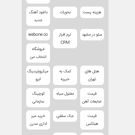
هزینه پست
بخورات
دانلود آهنگ
جدید
سئو در مشهد
نرم افزار
webone.co
CRM
فروشگاه
انتخاب من
هتل های
کمک به
میکروبلیدینگ
تهران
خیریه
ابرو
قیمت
مفتول سیاه
کوچینگ
ضایعات آهن
سازمانی
قیمت
جک سقفی
خرید میز
هبلکس
اداری مدرن