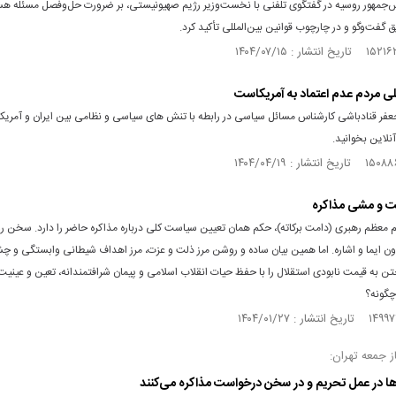
س‌جمهور روسیه در گفتگوی تلفنی با نخست‌وزیر رژیم صهیونیستی، بر ضرورت حل‌وفصل مسئله هس
ق گفت‌و‌گو و در چارچوب قوانین بین‌المللی تأکید کرد.
لی مردم عدم اعتماد به آمریکاست
فر قنادباشی کارشناس مسائل سیاسی در رابطه با تنش های سیاسی و نظامی بین ایران و آمریکا ر
نلاین بخوانید.
ت و مشی مذاکره
 معظم رهبری (دامت برکاته)، حکم همان تعیین سیاست کلی در‌باره مذاکره حاضر را دارد. سخن 
ون ایما و اشاره. اما همین بیان ساده و روشن مرز ذلت و عزت، مرز اهداف شیطانی وابستگی و چش
 به قیمت نابودی استقلال را با حفظ حیات انقلاب اسلامی و پیمان شرافتمندانه، تعین و عینیت
چگونه؟
 جمعه تهران:
ها در عمل تحریم و در سخن درخواست مذاکره می‌کنند