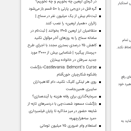
در گرمای اربعین چه بخوریم و چه نخوریم؟
ی استکبار
گره قتل در دی‌جی پارتی با ۵۰ قسم باز می‌شود
ثبت‌نام بیش از یک میلیون نفر در سماح |
زائران «همیار اربعین» را نصب کنند
متقاضیان ارز اربعین ۱۴۰۵ بخوانند | ثبت‌نام در
سامانه سماح را به روز‌های آخر موکول نکنید
 تمام
کاهش ۲۵ درصدی بستری مجدد با اجرای طرح
حاظ نکند.
«پرستار پیگیر» | شناسایی بیش از ۳۰۰۰ مورد
جدید سرطان در خانواده بیماران
Castlevania: Belmont’s Curse؛ بازگشت
باشکوه شکارچیان خون‌آشام
ای رفع
روی هر لینکی کلیک نکنید، دام کلاهبرداران
هبرد خود
سایبری همین‌جاست
سرمایه‌گذاری برای رفاه؛ هزینه یا آینده‌سازی؟
بازگشت مسعود شصت‌چی با دردسر‌های تازه؛ از
شایعه حضور در میز مذاکره تا پایان فیلمبرداری
«مرد سه‌هزارچهره»
اید به
استعلام وام ضروری ۷۵ میلیون تومانی