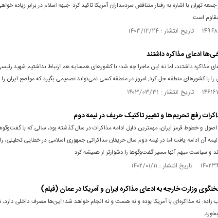
معه تهران با اشاره به رفتار متناقض سردمداران آمریکا تاکید کرد: جبهه اسلام در برابر زیاده خواه
مقاوم است.
رخی‌ها ادعای مذاکره داشتند
ای مذاکره داشتند، اما ته این ماجرا چه شد؛ با کشورهای همسایه هم ارتباط نداشتیم شهید ‌رئیسی
را با کشورهای منطقه حل کرد. امروز در منطقه کسی نمی‌تواند تصمیمی بگیرد که مواضع ایران را ل
ذاکرات رفع تحریم‌ها و تغییر تاکتیک حریف در نیمه دوم
اصول و خطوط قرمز ایران، مهمترین دلیل ادامه مذاکرات در سال گذشته بود، سالی که با گفت‌وگوه
 نیمه آن ادامه یافت اما در نیمه دوم سال حریفان مذاکراتی جمهوری اسلامی در خطایی تحلیلی، را
دند و سیاست مبهم آنها مسیر گفت‌وگوها را دشوارتر از همیشه کرد.
گوی وزارت خارجه به ادعای مذاکره ایران و آمریکا در عمان (فیلم)
اده: نه مذاکره‌ای با آمریکا بوده و نه هست و نه انجام خواهد شد؛ این‌ها مصرف داخلی دارد، ش
خورد.