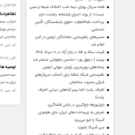
فراخوان برا
قصه سریال رویای نیمه شب اختلاف شیعه و سنی
تظاهرات13آبان قدرت چانه‌زنی هسته‌ای را افزایش می‌دهد
نیست/ از روند اجرای فیلمنامه رضایت دارم
پرداخت مابه‌التفاوت حقوق بازنشستگان تأمین
احزاب، جمعی
اجتماعی
مسیر‌های راهپیمایی جاماندگان اربعین در البرز
چانه‌زنی تی
اعلام شد
کد خبر: ۶۱۱۹۰۷ تاریخ انتشار : ۱۳۹۲/۰۸/۱۱
قیمت سکه و طلا در بازار آزاد در ۱۰ مرداد ۱۴۰۵
طی یادداشت
ببینید | «چهل روز » محسن چاووشی منتشر شد
توصیه‌ ها
رسانه‌های برون‌مرزی راویان جهانی اربعین
نظرسنجی شبکه تماشا برای انتخاب سریال‌های
سیدحسین موس
شرقی محبوب مخاطبان
برای به نتی
اطراف رشت کجا بریم (جاهای دیدنی اطراف
کد خبر: ۵۷۲۵۶۸ تاریخ انتشار : ۱۳۹۲/۰۳/۲۹
رشت)
باج‌نیوزها؛ باج‌گیری در لباس افشاگری
تعرض به زیرساخت‌های ایران، بنای هژمونی
آمریکا را فرو می‌ریزد
سپر آمریکا نشوید