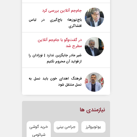
جام‌جم آنلاین بررسی کرد
باج‌نیوزها؛ باج‌گیری در لباس
افشاگری
در گفت‌و‌گو با جام‌جم آنلاین
مطرح شد
شیر مادر جایگزین ندارد | نوزادان را
از فواید آن محروم نکنیم
فرهنگ اهدای خون باید نسل به
نسل منتقل شود
نیازمندی ها
یوتوبروکرز
جراحی بینی
خرید گوشی
شیائومی