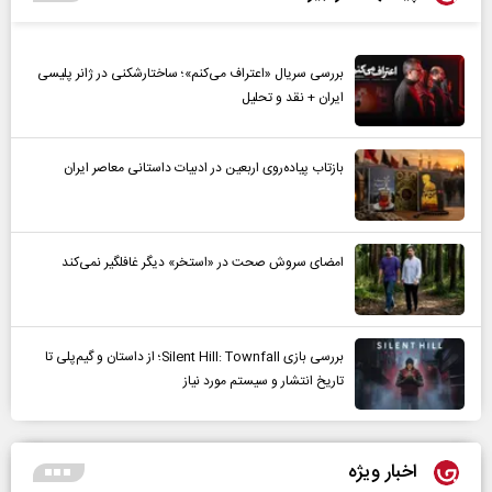
بررسی سریال «اعتراف می‌کنم»؛ ساختارشکنی در ژانر پلیسی
ایران + نقد و تحلیل
بازتاب پیاده‌روی اربعین در ادبیات داستانی معاصر ایران
امضای سروش صحت در «استخر» دیگر غافلگیر نمی‌کند
بررسی بازی Silent Hill: Townfall؛ از داستان و گیم‌پلی تا
تاریخ انتشار و سیستم مورد نیاز
اخبار ویژه