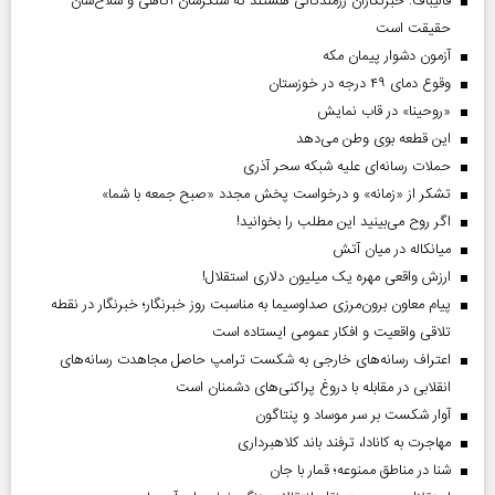
قالیباف: خبرنگاران رزمندگانی هستند که سنگرشان آگاهی و سلاح‌شان
حقیقت است
آزمون دشوار پیمان مکه
وقوع دمای ۴۹ درجه در خوزستان
«روحینا» در قاب نمایش
این قطعه بوی وطن می‌دهد
حملات رسانه‌ای علیه شبکه سحر آذری
تشکر از «زمانه» و درخواست پخش مجدد «صبح جمعه با شما»
اگر روح می‌بینید این مطلب را بخوانید!
میانکاله در میان آتش
ارزش واقعی مهره یک میلیون دلاری استقلال!
پیام معاون برون‌مرزی صداوسیما به مناسبت روز خبرنگار؛ خبرنگار در نقطه
تلاقی واقعیت و افکار عمومی ایستاده است
اعتراف رسانه‌های خارجی به شکست ترامپ حاصل مجاهدت رسانه‌های
انقلابی در مقابله با دروغ پراکنی‌های دشمنان است
آوار شکست بر سر موساد و پنتاگون
مهاجرت به کانادا، ترفند باند کلاهبرداری
شنا در مناطق ممنوعه؛ قمار با جان