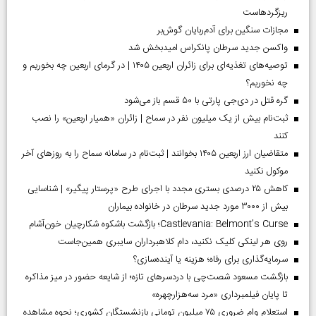
ریزگردهاست
مجازات سنگین برای آدم‌ربایان گوش‌بر
واکسن جدید سرطان پانکراس امیدبخش شد
توصیه‌های تغذیه‌ای برای زائران اربعین ۱۴۰۵ | در گرمای اربعین چه بخوریم و
چه نخوریم؟
گره قتل در دی‌جی پارتی با ۵۰ قسم باز می‌شود
ثبت‌نام بیش از یک میلیون نفر در سماح | زائران «همیار اربعین» را نصب
کنند
متقاضیان ارز اربعین ۱۴۰۵ بخوانند | ثبت‌نام در سامانه سماح را به روز‌های آخر
موکول نکنید
کاهش ۲۵ درصدی بستری مجدد با اجرای طرح «پرستار پیگیر» | شناسایی
بیش از ۳۰۰۰ مورد جدید سرطان در خانواده بیماران
Castlevania: Belmont’s Curse؛ بازگشت باشکوه شکارچیان خون‌آشام
روی هر لینکی کلیک نکنید، دام کلاهبرداران سایبری همین‌جاست
سرمایه‌گذاری برای رفاه؛ هزینه یا آینده‌سازی؟
بازگشت مسعود شصت‌چی با دردسر‌های تازه؛ از شایعه حضور در میز مذاکره
تا پایان فیلمبرداری «مرد سه‌هزارچهره»
استعلام وام ضروری ۷۵ میلیون تومانی بازنشستگان کشوری؛ نحوه مشاهده