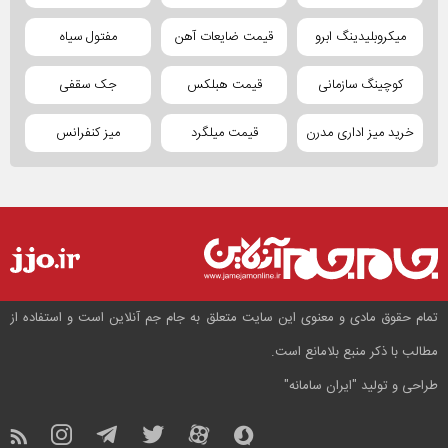
میکروبلیدینگ ابرو
قیمت ضایعات آهن
مفتول سیاه
کوچینگ سازمانی
قیمت هبلکس
جک سقفی
خرید میز اداری مدرن
قیمت میلگرد
میز کنفرانس
تمام حقوق مادی و معنوی این سایت متعلق به جام جم آنلاین است و استفاده از
مطالب با ذکر منبع بلامانع است.
طراحی و تولید
"ایران سامانه"