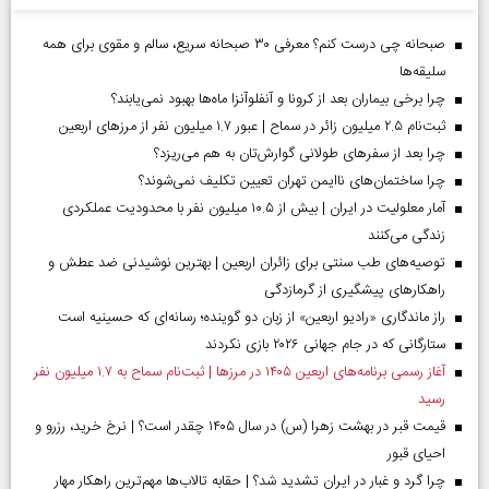
صبحانه چی درست کنم؟ معرفی ۳۰ صبحانه سریع، سالم و مقوی برای همه
سلیقه‌ها
چرا برخی بیماران بعد از کرونا و آنفلوآنزا ماه‌ها بهبود نمی‌یابند؟
ثبت‌نام ۲.۵ میلیون زائر در سماح | عبور ۱.۷ میلیون نفر از مرز‌های اربعین
چرا بعد از سفرهای طولانی گوارش‌تان به هم می‌ریزد؟
چرا ساختمان‌های ناایمن تهران تعیین تکلیف نمی‌شوند؟
آمار معلولیت در ایران | بیش از ۱۰.۵ میلیون نفر با محدودیت عملکردی
زندگی می‌کنند
توصیه‌های طب سنتی برای زائران اربعین | بهترین نوشیدنی ضد عطش و
راهکارهای پیشگیری از گرمازدگی
راز ماندگاری «رادیو اربعین» از زبان دو گوینده؛ رسانه‌ای که حسینیه است
ستارگانی که در جام جهانی ۲۰۲۶ بازی نکردند
آغاز رسمی برنامه‌های اربعین ۱۴۰۵ در مرز‌ها | ثبت‌نام سماح به ۱.۷ میلیون نفر
رسید
قیمت قبر در بهشت زهرا (س) در سال ۱۴۰۵ چقدر است؟ | نرخ خرید، رزرو و
احیای قبور
چرا گرد و غبار در ایران تشدید شد؟ | حقابه تالاب‌ها مهم‌ترین راهکار مهار