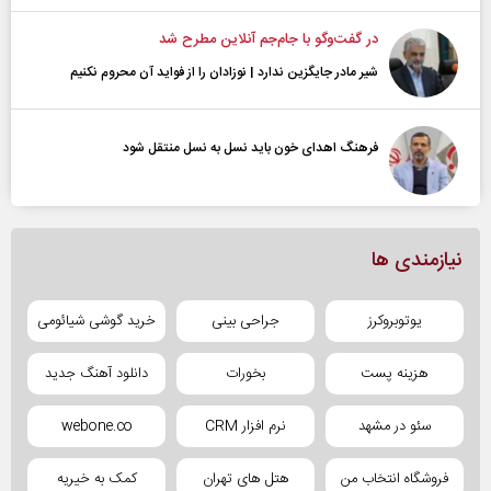
در گفت‌و‌گو با جام‌جم آنلاین مطرح شد
شیر مادر جایگزین ندارد | نوزادان را از فواید آن محروم نکنیم
فرهنگ اهدای خون باید نسل به نسل منتقل شود
نیازمندی ها
یوتوبروکرز
جراحی بینی
خرید گوشی شیائومی
هزینه پست
بخورات
دانلود آهنگ جدید
سئو در مشهد
نرم افزار CRM
webone.co
فروشگاه انتخاب من
هتل های تهران
کمک به خیریه