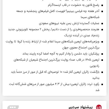
پاسخ قانون به خشونت در قاب اینستاگرام
آخر هفته چه فیلمی ببینیم؟ فهرست کامل فیلم‌های پنجشنبه و جمعه
شبکه‌های سیما
عملیات گسترده ارتش یمن علیه نیروهای سعودی
هنرمند منحصر‌به‌فردی را از دست دادیم/ پخش ۲ مجموعه تلویزیونی جدید
زنده‌یاد عبدی در آینده نزدیک
ویژه‌برنامه‌های اربعین شبکه‌های سیما اعلام شد؛ از ارتباط زنده با کربلا تا روایت
بزرگ‌ترین اجتماع معنوی جهان
پزشکیان: باید دشمن را وادار کنیم به آنچه امضا کرده پایبند بماند
اربعین ۱۴۰۵ در قاب صدا؛ روایت بزرگ‌ترین اجتماع شیعیان از شبکه‌های
رادیویی
بازگشت زائران اربعین آغاز شد؛ ۱۰ توصیه‌ای که قبل از عبور از مرز حتماً باید
بدانید
رکورد تردد زائران اربعین؛ بیش از ۴.۳ میلیون عبور از مرزهای شش‌گانه ثبت
شد
پیشنهاد سردبیر