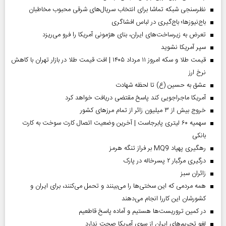
نظرسنجی شبکه تماشا برای انتخاب سریال‌های شرقی محبوب مخاطبان
باج‌نیوزها؛ باج‌گیری در لباس افشاگری
تعرض به زیرساخت‌های ایران، بنای هژمونی آمریکا را فرو می‌ریزد
سپر آمریکا نشوید
قیمت طلا و سکه امروز ۱۱ مرداد ۱۴۰۵ | افت قیمت طلا در بازار تهران با کاهش
نرخ ارز
عشق به حسین (ع) تا لحظه شهادت
آمریکا ماجراجویی کند پاسخ مقتضی دریافت خواهد کرد
خروج بیش از ۳ میلیون زائر از تمام مرز‌های کشور
سهمیه ۶۰ لیتری پابرجاست | آخرین وضعیت اتصال کارت سوخت به کارت
بانکی
رهگیری پهپاد MQ9 بر فراز تنگه هرمز
درگیری مرگبار ۲ پسرخاله در پارک
‌زائران سبز
همه مردمی که این سختی‌ها را می‌بینند و تحمل می‌کنند، برای ایران و
کشورشان این کاررا انجام می‌دهند
در کمین تروریست‌ها هستیم و آماده پاسخ قاطعیم
لغو تحریم‌های ایران از سوی آمریکا صحت ندارد