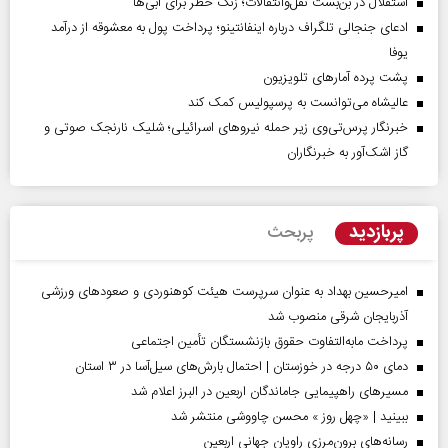
استقلال در بن‌بست نقل‌وانتقالات؛ زنگ خطر برای آبی‌ها
ادعای جنجالی تلگراف درباره اینفانتینو؛ پرداخت پول به معشوقه از درآمد
یوفا
پشت پرده آمارهای تلویزیون
عالیشاه می‌توانست به پرسپولیس کمک کند
خبرنگار پرس‌تی‌وی زیر حمله نیروهای اسرائیلی؛ شلیک نارنجک صوتی و
گاز اشک‌آور به خبرنگاران
پربازدید
پربحث
امیرحسین بهداد به عنوان سرپرست هیئت کوهنوردی و صعودهای ورزشی
آذربایجان شرقی منصوب شد
پرداخت مابه‌التفاوت حقوق بازنشستگان تأمین اجتماعی
دمای ۵۰ درجه در خوزستان | احتمال بارش‌های سیل‌آسا در ۳ استان
مسیر‌های راهپیمایی جاماندگان اربعین در البرز اعلام شد
ببینید | «چهل روز » محسن چاووشی منتشر شد
رسانه‌های برون‌مرزی راویان جهانی اربعین