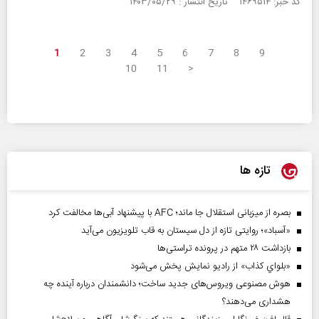
کد خبر: ۱۴۶۹۵۱۴ تاریخ انتشار : ۱۴۰۳/۰۵/۲۹
1
2
3
4
5
6
7
8
9
10
11
>
تازه ها
بصره از میزبانی استقلال جا ماند؛ AFC با پیشنهاد آبی‌ها مخالفت کرد
«آسباد»؛ روایتی تازه از دل سیستان به قاب تلویزیون می‌آید
بازداشت ۲۸ متهم در پرونده تراستی‌ها
«بلواي کذاب» از رادیو نمایش پخش می‌شود
هوش مصنوعی ویروس‌های جدید ساخت؛ دانشمندان درباره آینده چه
هشداری می‌دهند؟