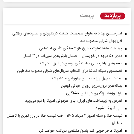
پربازدید
پربحث
امیرحسین بهداد به عنوان سرپرست هیئت کوهنوردی و صعودهای ورزشی
آذربایجان شرقی منصوب شد
پرداخت مابه‌التفاوت حقوق بازنشستگان تأمین اجتماعی
دمای ۵۰ درجه در خوزستان | احتمال بارش‌های سیل‌آسا در ۳ استان
مسیر‌های راهپیمایی جاماندگان اربعین در البرز اعلام شد
نظرسنجی شبکه تماشا برای انتخاب سریال‌های شرقی محبوب مخاطبان
ببینید | «چهل روز » محسن چاووشی منتشر شد
رسانه‌های برون‌مرزی راویان جهانی اربعین
باج‌نیوزها؛ باج‌گیری در لباس افشاگری
تعرض به زیرساخت‌های ایران، بنای هژمونی آمریکا را فرو می‌ریزد
سپر آمریکا نشوید
قیمت طلا و سکه امروز ۱۱ مرداد ۱۴۰۵ | افت قیمت طلا در بازار تهران با کاهش
نرخ ارز
آمریکا ماجراجویی کند پاسخ مقتضی دریافت خواهد کرد