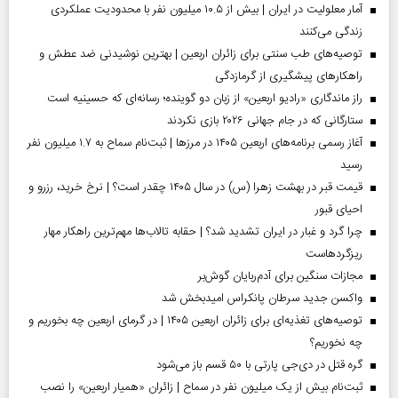
آمار معلولیت در ایران | بیش از ۱۰.۵ میلیون نفر با محدودیت عملکردی
زندگی می‌کنند
توصیه‌های طب سنتی برای زائران اربعین | بهترین نوشیدنی ضد عطش و
راهکارهای پیشگیری از گرمازدگی
راز ماندگاری «رادیو اربعین» از زبان دو گوینده؛ رسانه‌ای که حسینیه است
ستارگانی که در جام جهانی ۲۰۲۶ بازی نکردند
آغاز رسمی برنامه‌های اربعین ۱۴۰۵ در مرز‌ها | ثبت‌نام سماح به ۱.۷ میلیون نفر
رسید
قیمت قبر در بهشت زهرا (س) در سال ۱۴۰۵ چقدر است؟ | نرخ خرید، رزرو و
احیای قبور
چرا گرد و غبار در ایران تشدید شد؟ | حقابه تالاب‌ها مهم‌ترین راهکار مهار
ریزگردهاست
مجازات سنگین برای آدم‌ربایان گوش‌بر
واکسن جدید سرطان پانکراس امیدبخش شد
توصیه‌های تغذیه‌ای برای زائران اربعین ۱۴۰۵ | در گرمای اربعین چه بخوریم و
چه نخوریم؟
گره قتل در دی‌جی پارتی با ۵۰ قسم باز می‌شود
ثبت‌نام بیش از یک میلیون نفر در سماح | زائران «همیار اربعین» را نصب