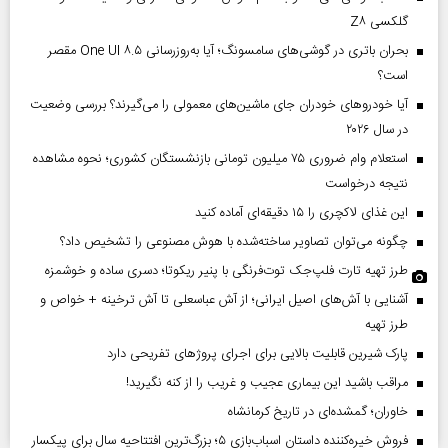
گلکسی Z۸
بحران باتری در گوشی‌های سامسونگ؛ آیا به‌روزرسانی One UI ۸.۵ مقصر
است؟
آیا خودروهای خودران جای ماشین‌های معمولی را می‌گیرند؟ بررسی وضعیت
در سال ۲۰۲۶
استعلام وام ضروری ۷۵ میلیون تومانی بازنشستگان کشوری؛ نحوه مشاهده
نتیجه درخواست
این غذای لاکچری را ۱۵ دقیقه‌ای آماده کنید
چگونه می‌توان تصاویر ساخته‌شده با هوش مصنوعی را تشخیص داد؟
طرز تهیه تارت فلپ‌جک توت‌فرنگی با پنیر ریکوتا؛ دسری ساده و خوشمزه
آشنایی با آش‌های اصیل ایرانی؛ از آش عباسعلی تا آش ترخینه + خواص و
طرز تهیه
پارک شیرین قابلیت‌ بالایی برای اجرای پروژهای تفریحی دارد
مراقب باشید این بیماری عجیب و غریب را از کنه نگیرید!
خاوران؛ گمشده‌ای در تاریخ کرمانشاه
فروش خیره‌کننده داستان اسباب‌بازی ۵؛ بزرگ‌ترین افتتاحیه سال برای پیکسار