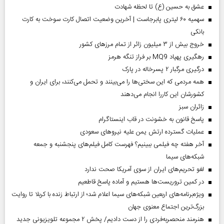
عشق به حسین (ع) تا لحظه شهادت
سهمیه ۶۰ لیتری پابرجاست | آخرین وضعیت اتصال کارت سوخت به کارت
بانکی
خروج بیش از ۳ میلیون زائر از تمام مرز‌های کشور
رهگیری پهپاد MQ9 بر فراز تنگه هرمز
درگیری مرگبار ۲ پسرخاله در پارک
همه مردمی که این سختی‌ها را می‌بینند و تحمل می‌کنند، برای ایران و
کشورشان این کاررا انجام می‌دهند
‌زائران سبز
پاسخ قانون به خشونت در قاب اینستاگرام
عملیات گسترده ارتش یمن علیه نیروهای سعودی
آخر هفته چه فیلمی ببینیم؟ فهرست کامل فیلم‌های پنجشنبه و جمعه
شبکه‌های سیما
لغو تحریم‌های ایران از سوی آمریکا صحت ندارد
در کمین تروریست‌ها هستیم و آماده پاسخ قاطعیم
ویژه‌برنامه‌های اربعین شبکه‌های سیما اعلام شد؛ از ارتباط زنده با کربلا تا روایت
بزرگ‌ترین اجتماع معنوی جهان
هنرمند منحصر‌به‌فردی را از دست دادیم/ پخش ۲ مجموعه تلویزیونی جدید