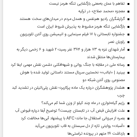
تفاهم با عمان به‌معنی بازگشایی تنگه هرمز نیست
معجزه «محمد صلاح» در ترکیه
گزارشگران رادیو هم‌نفس و همدل مردم در میدان‌های سخت هستند
بازگشایی تنگه هرمز مشروط به پذیرش شروط ایران است
جشنواره تابستانی با ۱۷ فیلم سینمایی و انیمیشن روی آنتن تلویزیون
راویان نصر
آمار شهدای غزه به ۷۳ هزار و ۳۸۴ نفر رسید؛ ۲ شهید و ۶ زخمی دیگر به
بیمارستان‌ها منتقل شدند
رسانه ملی در مقابله با جنگ روانی و شبهه‌افکنی دشمن نقش مهمی ایفا کرد
ببینید | «لبالب»؛ نخستین سریال مستند داستانی تولید شده با هوش
مصنوعی روی آنتن شبکه دو
هشدار پژوهشگران درباره یک ماده پرکاربرد؛ نقش پلی‌اتیلن در تشدید کبد
چرب
رژیم گیاه‌خواری در ماه چند کیلو از وزن شما کم می‌کند؟
علت افزایش قبض آب در تابستان چیست؟ توضیح آبفا درباره قبوض آب
بصره از میزبانی استقلال جا ماند؛ AFC با پیشنهاد آبی‌ها مخالفت کرد
«آسباد»؛ روایتی تازه از دل سیستان به قاب تلویزیون می‌آید
بازداشت ۲۸ متهم در پرونده تراستی‌ها