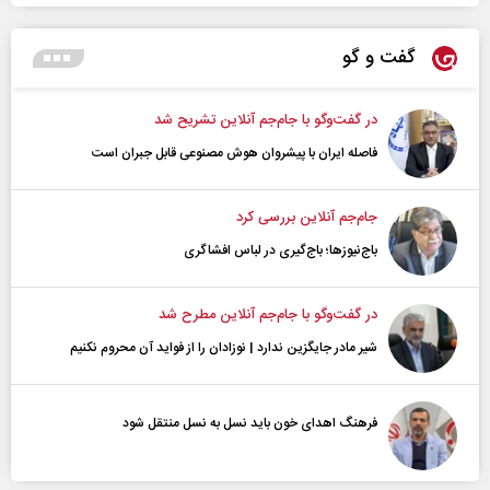
گفت و گو
در گفت‌و‌گو با جام‌جم آنلاین تشریح شد
فاصله ایران با پیشرو‌ان هوش مصنوعی قابل جبران است
جام‌جم آنلاین بررسی کرد
باج‌نیوزها؛ باج‌گیری در لباس افشاگری
در گفت‌و‌گو با جام‌جم آنلاین مطرح شد
شیر مادر جایگزین ندارد | نوزادان را از فواید آن محروم نکنیم
فرهنگ اهدای خون باید نسل به نسل منتقل شود