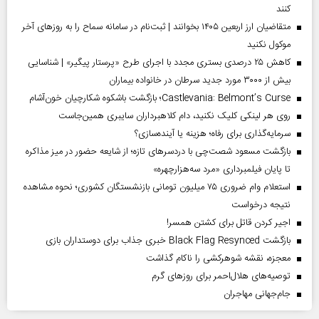
کنند
متقاضیان ارز اربعین ۱۴۰۵ بخوانند | ثبت‌نام در سامانه سماح را به روز‌های آخر
موکول نکنید
کاهش ۲۵ درصدی بستری مجدد با اجرای طرح «پرستار پیگیر» | شناسایی
بیش از ۳۰۰۰ مورد جدید سرطان در خانواده بیماران
Castlevania: Belmont’s Curse؛ بازگشت باشکوه شکارچیان خون‌آشام
روی هر لینکی کلیک نکنید، دام کلاهبرداران سایبری همین‌جاست
سرمایه‌گذاری برای رفاه؛ هزینه یا آینده‌سازی؟
بازگشت مسعود شصت‌چی با دردسر‌های تازه؛ از شایعه حضور در میز مذاکره
تا پایان فیلمبرداری «مرد سه‌هزارچهره»
استعلام وام ضروری ۷۵ میلیون تومانی بازنشستگان کشوری؛ نحوه مشاهده
نتیجه درخواست
اجیر کردن قاتل برای کشتن همسر!
بازگشت Black Flag Resynced خبری جذاب برای دوستداران بازی
معجزه، نقشه شوهرکشی را ناکام گذاشت
توصیه‌های هلال‌احمر برای روز‌های گرم
جام‌جهانی مهاجران