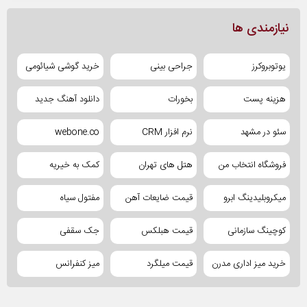
نیازمندی ها
یوتوبروکرز
جراحی بینی
خرید گوشی شیائومی
هزینه پست
بخورات
دانلود آهنگ جدید
سئو در مشهد
نرم افزار CRM
webone.co
فروشگاه انتخاب من
هتل های تهران
کمک به خیریه
میکروبلیدینگ ابرو
قیمت ضایعات آهن
مفتول سیاه
کوچینگ سازمانی
قیمت هبلکس
جک سقفی
خرید میز اداری مدرن
قیمت میلگرد
میز کنفرانس