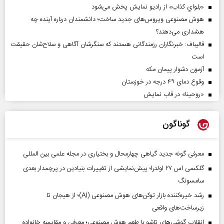
«بلواي کذاب» از رادیو نمایش پخش می‌شود
هوش مصنوعی ویروس‌های جدید ساخت؛ دانشمندان درباره آینده چه
هشداری می‌دهند؟
قالیباف: خبرنگاران رزمندگانی هستند که سنگرشان آگاهی و سلاح‌شان حقیقت
است
آزمون دشوار پیمان مکه
وقوع دمای ۴۹ درجه در خوزستان
«روحینا» در قاب نمایش
گوناگون
معرفی گونه جدید گیاهی چهارمحال و بختیاری در مجله علمی بین المللی
گلکسی اس ۲۷ اولترا؛ پیش‌نمایشی از تغییرات بنیادین در پرچمدار بعدی
سامسونگ
رشد خیره‌کننده بازار توکن‌های هوش مصنوعی (AI)؛ از هیجان تا
زیرساخت‌های واقعی
انقلاب گوشی‌های تاشو‌ با طعم هوش مصنوعی؛ معرفی و مقایسه خانواده